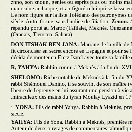
znno, son znoun, génies ou esprits plus ou moins malf
marocaine archaïque, et au figuré celui qui se laisse e
Le nom figure sur la liste Tolédano des patronymes
siècle. Autre forme, sans l'indice de filiation:
Zenou.
répandu porté au Maroc (Tafilalet, Meknès, Ouezanne,
(Oranais, Tlemcen, Sahara).
DON ITSHAK BEN JANA:
Marrane de la ville d
fit circonciser en secret encore en Espagne et pour se
décida de monter en Eretz-Isarel avec toute sa famille
R, YAHYA:
Rabbin connu à Meknès à la fin du XVII
SHELOMO:
Riche notable de Meknès à la fin du XV
rabbi Shémouel Danino, il se souvint de son maître (voi
l'heure de l'épreuve en lui assurant une pension à vie
miraculeux des mains du tyran Moulay Lyazid en 17
YONA:
Fils de rabbi Yahya. Rabbin à Meknès, pr
siècle.
YAHYA:
Fils de Yona. Rabbin à Meknès, première m
Auteur de deux ouvrages de commentaires talmu­diques