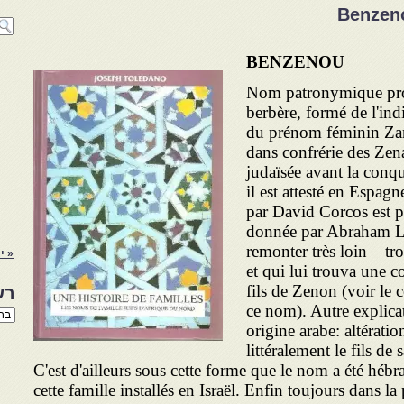
Benzen
BENZENOU
Nom patronymique pro
berbère, formé de l'indi
du prénom féminin Zan
dans confrérie des Zena
judaïsée avant la conq
il est attesté en Espag
par David Corcos est p
donnée par Abraham Lar
remonter très loin – tr
« י
et qui lui trouva une 
fils de Zenon (voir le 
רש
ce nom). Autre explica
רשי
הנו
origine arabe: altérat
באת
littéralement le fils d
C'est d'ailleurs sous cette forme que le nom a été hébr
cette famille installés en Israël. Enfin toujours dans la 