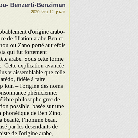
ou- Benzerti-Benziman
תאריך
12 ביולי 2020
bablement d'origine arabo-
ce de filiation arabe Ben et
ou ou Zano porté autrefois
ta qui fut fortement
uête arabe. Sous cette forme
ne. Cette explication avancée
lus vraissemblable que celle
édo, fidèle à faire
op loin – l'origine des noms
consonnance phénicienne:
célèbre philosophe grec de
tion possible, basée sur une
ion phonétique de Ben Zino,
e sa beauté, l’homme beau.
aïsé par les desendants de
piste de l'origine arabe,