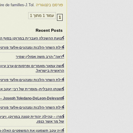
פורסם בקטגוריה
.Une histoire de familles-J.Tol
עמוד 1 מתוך 1
1
Recent Posts
תנועת ההשכלה העברית במרוקו בסוף המאה ה־19 ותרומתה להתעוררות הציונית.-
אילת השחר-הלכות ומנהגים-אלעד פורטל-
"ראה"-הרב משה אסולין שמיר
משה עמאר-מאמרים ופרסומים-ערב עיון ב
הראשית בישראל.
אילת השחר-הלכות ומנהגים-אלעד פורטל
משנתו הקבלית–מוסרית של רבי יעקב איפ
rs – Joseph Toledano-DeLeon-Delevante.
אילת השחר-הלכות ומנהגים-אלעד פורטל
של מר אשר כנפו.
והיה עקב תשמעון את המשפטים האלה-ה