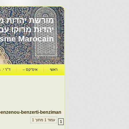
מורשת יהדות מר
ïsme Marocain
ראשי
אינדקס –
ד"ר י. ב
benzenou-benzerti-benziman
עמוד 1 מתוך 1
1