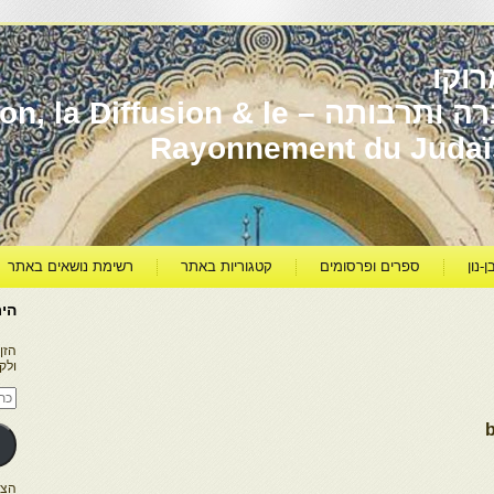
וקו
יהדות מרוקו עברה ותרבותה – usion & le
Rayonnement du Juda
ן-נון
ספרים ופרסומים
קטגוריות באתר
רשימת נושאים באתר
היר
הזן
ולק
כתו
דוא
אלק
הצטרפו ל