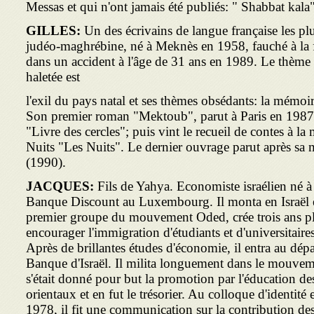
Messas et qui n'ont jamais été publiés: " Shabbat kala
GILLES:
Un des écrivains de langue française les pl
judéo-maghrébine, né à Meknès en 1958, fauché à la f
dans un accident à l'âge de 31 ans en 1989. Le thème 
haletée est
l'exil du pays natal et ses thèmes obsédants: la mémoire, 
Son premier roman "Mektoub", parut à Paris en 1987, 
"Livre des cercles"; puis vint le recueil de contes à la
Nuits "Les Nuits". Le dernier ouvrage parut après sa 
(1990).
JACQUES:
Fils de Yahya. Economiste israélien né à
Banque Discount au Luxembourg. Il monta en Israël 
premier groupe du mouvement Oded, crée trois ans pl
encourager l'immigration d'étudiants et d'universitaires
Après de brillantes études d'économie, il entra au dép
Banque d'Israël. Il milita longuement dans le mouvem
s'était donné pour but la promotion par l'éducation de
orientaux et en fut le trésorier. Au colloque d'identité
1978, il fit une communication sur la contribution de