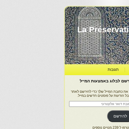
La Préservation, la Diff
תגובות
שם לבלוג באמצעות המייל
 את כתובת המייל שלך כדי להירשם לאתר
בל הודעות על פוסטים חדשים במייל.
בת
ר
טרוני
להירשם
 239 מנויים נוספים