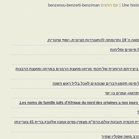
|
עם התגים
benzenou-benzerti-benziman
יוסף שיטרית.
פיוטים וסליחות
יצירתם הרוחנית של חכמי מרוקו-מועצת הרבנים במרוקו ומועצת הרבנות
-סימן תקפג-דברים שנוהגים לאכל בליל ראש השנה
רגאן- עמרם בן ישי
Les noms de famille juifs d'Afrique du nord des origines a nos jou
צפרו – קהילה יהודית קטנה במרוקו, ויצירת חכמיה חובקת עולם.הרמ"א מצפרו-נסים אמנון אלקבץ.ברית 41 בעריכתו
רב משה אסולין שמיר