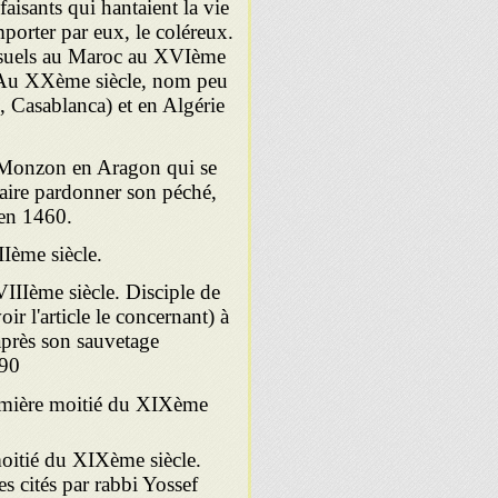
aisants qui hantaient la vie
mporter par eux, le coléreux.
 usuels au Maroc au XVIème
Au XXème siècle, nom peu
 Casablanca) et en Algérie
e Monzon en Aragon qui se
 faire pardonner son péché,
 en 1460.
Ième siècle.
IIIème siècle. Disciple de
r l'article le concernant) à
 après son sauvetage
90.
emière moitié du XIXème
oitié du XIXème siècle.
 cités par rabbi Yossef