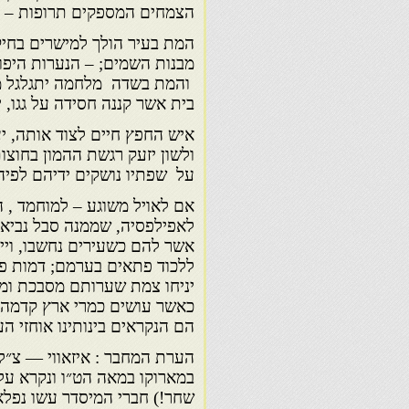
הצמחים המספקים תרופות – לכ
המת בעיר הולך למישרים בחיק
מבנות השמים; – הנערות היפו
והמת בשדה מלחמה יתגלגל מת
בית אשר קננה חסידה על גגו, יצ
איש החפץ חיים לצוד אותה, יע
ולשון יזעק רגשת ההמון בחוצו
על שפתיו נושקים ידיהם לפיה
אם לאויל משוגע – למוחמד , ה
לאפילפסיה, שממנה סבל נביא 
אשר להם כשעירים נחשבו, ויי
ללכוד פתאים בערמם; דמות פנ
יניחו צמת שערותם מסבכת ומגא
כאשר עושים כמרי ארץ קדמה 
הם הנקראים בינותינו אוחזי העי
הערת המחבר : איזאווי — צ״ל 
במארוקו במאה הט״ו ונקרא על 
שחר!) חברי המיסדר עשו נפלאו