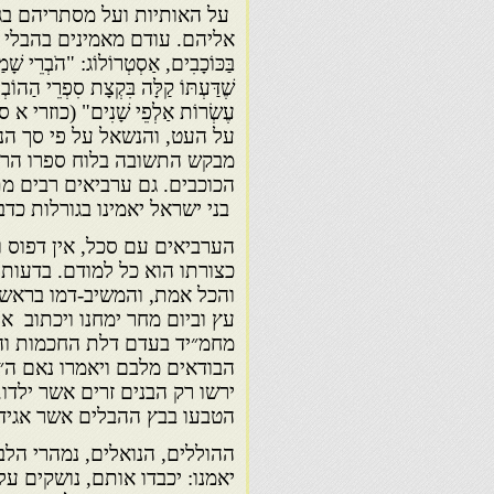
על האותיות ועל מסתריהם בג
אליהם. עודם מאמינים בהבלי הו
בַּכּוֹכָבִים, אַסְטְרוֹלוֹג: "הֹבְרֵי 
שֶׁדַּעְתּוֹ קַלָּה בִּקְצָת סִפְרֵי הַהוֹבְ
עֶשְׂרוֹת אַלְפֵי שָׁנִים" (כוזר
על העט, והנשאל על פי סך הנ
מבקש התשובה בלוח ספרו הרש
הכוכבים. גם ערביאים רבים מת
בני ישראל יאמינו בגורלות כדב
הערביאים עם סכל, אין דפוס ו
כצורתו הוא כל למודם. בדעות 
והכל אמת, והמשיב-דמו בראשו
עץ וביום מחר ימחנו ויכתוב א
מחמ״יד בעדם דלת החכמות והח
הבודאים מלבם ויאמרו נאם ה״
ירשו רק הבנים זרים אשר ילדו
הטבעו בבץ ההבלים אשר אגיד 
ההוללים, הנואלים, נמהרי הלב
יאמנו: יכבדו אותם, נושקים 