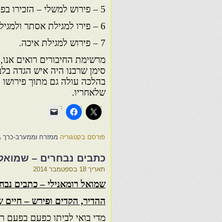
5 – פירוש למשלי – הזכירו בפירושו למגילת אסתר
6 – פירו למגילת אסתר ולמגילת רות, נדפס עם צוף דבש
7 – פירוש למגילת איכה.
מרשימת החיבורים רואים אנו,
סימן שרבנו היה איש הגדה בלבד
בהלכה עולה גם מתוך פירושו ל
שלאחריו.
פורסם בקטגוריה
ממזרח וממערב-כרך ג
כתבים נבחרים – שמואל 
תאריך
18 בספטמבר 2014
שמואל רומאנילי – כתבים נבח
ההדיר, הקדים ופירש – חיים ש
מדי בואי לביתו כפעם בפעם ר