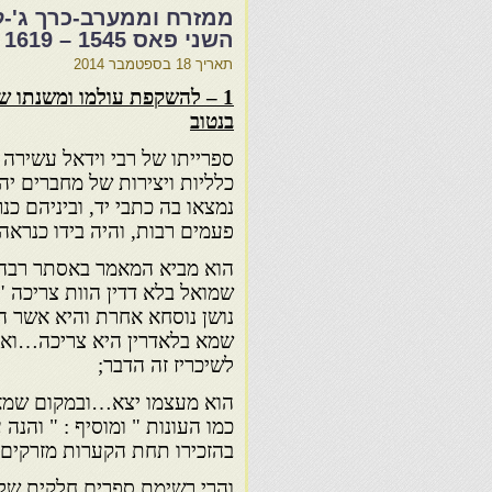
ממזרח וממערב-כרך ג'-ל
השני פאס 1545 – 1619 – חיים בנטוב
תאריך
18 בספטמבר 2014
בנטוב
ספרייתו של רבי וידאל עשירה ומ
כלליות ויצירות של מחברים יה
נמצאו בה כתבי יד, וביניהם כ
פעמים רבות, והיה בידו כנראה
הוא מביא המאמר באסתר רבה ד
שמואל בלא דדין הוות צריכה " 
נושן נוסחא אחרת והיא אשר הו
שמא בלאדרין היא צריכה…ואמר
לשיכריז זה הדבר;
הוא מעצמו יצא…ובמקום שמא כ
כמו העונות " ומוסיף : " והנ
בהזכירו תחת הקערות מזרקים 
והרי רשימת ספרים חלקית של 