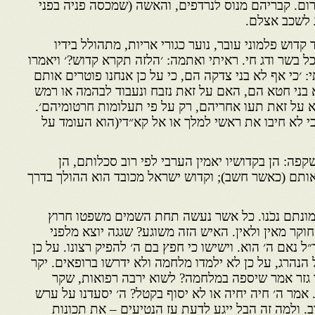
ום. קבריהם מנוס לנרדפים, והאשה (שמכסה פניה בפני
 לשכב אצלם.
דוש פלמוני עובר, נוער כגורי אריות, מתהולל בידיו
וכל בשר ודג חי. ראיתי ואתמה: ׳הלזה תקרא קדוש?׳ ויאמרו
תי: ׳כי אף לא בני צדקה הם, כי על כן אנחנו פוטרים אותם
א בני חטא הם, האם על זאת נזבח ונעבוד לבהמה או רמש
א על זאת תעו אחריהם, רק על פי תעלומות חרטומיהם׳.
 כי לא חיבו את ראשי למלך או אל קא״די(הוא העומד על
פה: הן בקדושיו יאמין הערבי לפי רוב סכלותם, הן
אותם (כאשר חשב); וקדוש ישראל מכובד הוא ההולך בדרך
ונתם נכֹנו. כל אשר נעשה תחת השמים משפטו חרוץ
וקר מאין ולאין. האיש הזה משוגע? שגגה יוצא מלפני
נאם ה׳ הוא. וישישו כי חפץ בם ה׳ להפיק רצונו. על כן
 הנהרג, על כן לא ילמדו מלחמה ולא ידרשו ברופאים. יקר
ו גזר אמר שיספה במלחמה? לשוא ירבה רפואות, שקר
אמר ה׳ חיה יחיה או לא יסוף בקטל? ה׳ יסעדנו על ערש
ב. ולמה זה הבל ייגע לדעת עז הנטיעים – את תכונות