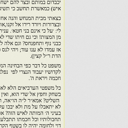
יכבדום במותם ובצר להם ישחר
איש) כמאשרת תחשב כי תשיג
כצאתי מבית המנחש והנה אחד ק
ובצרורות ויורד רירו אל זקנו,א
לי: ׳על כי אינם בני חטא׳. עני
מן המצות! וכי גם חיתו שדי ל
כבני נוף ותחפנחס? וגם אלה ל
אז עמדו לא ענו עוד; ויהי לנס
הדת ר״ל קצין).
משפט כל דבר כפי הבחינה הנשק
לקדושיו יעבוד הנצרי לפי נפל
חכמה ויראת ה'.
כל משפטי הערביאים הלא לאמ
בשחק וחפץ אל שדי הוא, ואין ח
השליט? אמא״ר ל״ה הו״אה, ר״ל 
לא יתאבלו על מת ולא יבכו על
בעיני ה׳ המותה לאיש הזה? א
תחבולותיו וכל חכמתו תתבלע. 
דוי ולחומה יהיה לו בשטף הקר