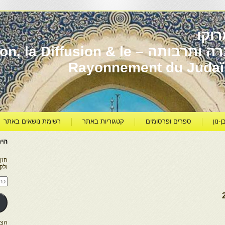
וקו
יהדות מרוקו עברה ותרבותה – usion & le
Rayonnement du Juda
ן-נון
ספרים ופרסומים
קטגוריות באתר
רשימת נושאים באתר
היר
הזן
ולק
כתו
דוא
אלק
הצטרפו ל