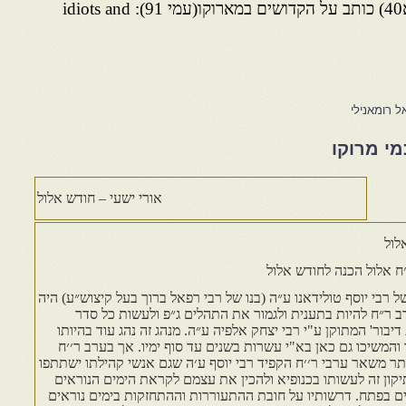
מסמרים וכוי. למפרייר (לעיל א40) כותב על הקדושים במארוקו(עמי 91): idiots and
 רומאנילי
מי מרוקו
אורי ישעי – חודש אלול
לול
ח אלול הכנה לחודש אלול
ל רבי יוסף טולידאנו ע״ה (בנו של רבי רפאל ברוך בעל קיצוש״ע) היה
ב ר״ח להיות בתענית ולגמור את התהלים ג״פ ולעשות כל סדר
דיבור' המתוקן ע"י רבי יצחק אלפיה ע״ה. מנהג זה נהג עוד בהיותו
והמשיכו גם כאן בא"י עשרות בשנים עד סוף ימיו. אך בערב ר׳׳ח
ותר משאר ערבי ר׳׳ח הקפיד רבי יוסף ע׳ה שגם אנשי קהילתו ישתתפו
יקון זה לעשותו בכנופיא ולהכין את עצמם לקראת הימים הנוראים
ם בפתח. דרשותיו על חובת ההתעוררות וההתחזקות בימים נוראים