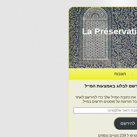
La Préservation, la Diff
תגובות
שם לבלוג באמצעות המייל
 את כתובת המייל שלך כדי להירשם לאתר
בל הודעות על פוסטים חדשים במייל.
בת
ר
טרוני
להירשם
 239 מנויים נוספים