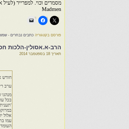
Madmen
פורסם בקטגוריה
כתבים נבחרים - שמואל
הרב-א.אסולין-הלכות חכ
תאריך
18 בספטמבר 2014
חודש א
ערב ר״
מנהגו ש
בכל ער
'תענית 
במרוקו 
אלול י
עמו בת
העומדי