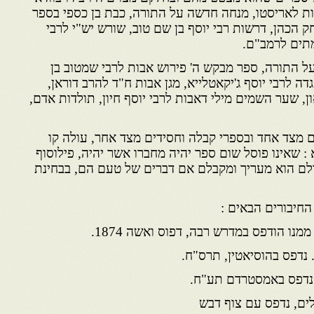
נות לאריסטו, מנחה חדשה על התורה, כבת בן כספי בספר
ק הכהן, דרשות רבי יוסף בן שם טוב, שורש יש"י לרבי
תים לרמב"ם.
ל התורה, ספר מבקש ה' פירוש אבות לרבי שמטוב בן
ה לרבי יוסף ג'יקאטלייא, מגן אבות ח"ד להרב דוראן,
, שער השמים מילי דאבות לרבי יוסף חיון, תולדות אדם,
ם מצד אחד ובספרי קבלה וחסידים מצד אחר, עולה קו
 : שאינו פוסל שום ספר יהיה מחברו אשר יהיה, פילוסוף
י כולם הוא מעריך ומקבלם אם דברים של טעם הם, בבחינת
 החיבורים הבאים :