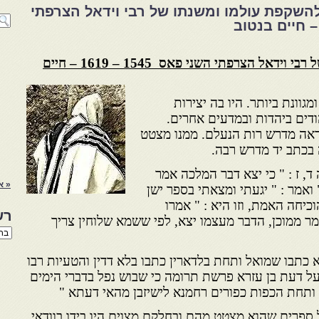
השקפת עולמו ומשנתו של רבי וידאל הצרפתי
1 – להשקפת עולמו ומשנתו של רבי וידאל הצרפתי השני פאס 1545 – 1619 – חיים
גוונת ביותר. היו בה יצירות
ודים ביהדות ובמדעים אחרים.
נראה מדרש רות הנעלם. ממנו מצטט
 בכתב יד מדרש רבה.
, ז : " כי יצא דבר המלכה אמר
« א
ואמר : " יגעתי ומצאתי בספר ישן
כיחה האמת, וזו היא : " אמרו
רש
 ממוכן, הדבר מעצמו יצא, לפי ששמא שלוחין צריך
רשי
הנו
באת
תבו שמואל ותחת בלדארין כתבו בלא דדין והטעיות רבו
ה על דעת בן עזרא פרשת תרומה כי שבוש נפל בדברי הימים
ותחת הכפות כפורים רחמנא לישיזבן מהאי דעתא "
ספרים שהוא מצטט מהם ובחלקם מצוים היו בידו בוודאי