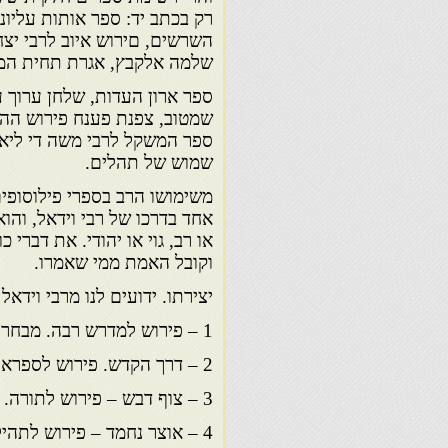
רק בכתב יד: ספר אותות עליו
השרשים, םירוש איוב לרבי יצח
שלמה אלקבץ, אגרת תחית המ
ספר ארון העדות, שלחן ערוך ע
שמטוב, צפנת פענח פירוש ההגד
ספר המשקל לרבי משה די ליאון
שמוש של תהלים.
משימושו הרב בספרי פילוסופי
אחד בדרכו של רבי וידאל, והוא
או רב, גוי או יהודי. את דבר
וקובל האמת ממי שאמרו.
יצירתו. ידועים לנו מרבי וידאל
1 – פירוש למדרש רבה. מבחר ממנו הודפס במדרש רבה, דפוס ואשה 1874.
2 – דרך הקדש. פירוש לספרא. נדפס בהוסיאטין, תרס"ח.
3 – צוף דבש – פירוש לתורה. נדפס באמסטרדם תע"ח.
4 – אוצר נחמד – פירוש לתהילים, נדפס עם צוף דבש