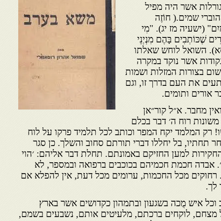
ורלות אשר היה מפיל
ברי שמים.( חוֹזֶה
שָׁמַיִם" (ישעיה מז יג). "מִי
רִים שֶׁכּוֹתְבִים בָּהֶם מִנְיְנֵי
י א סא). השואל לוחש שאלתו
קודות אשר נוקד במקרה
ום בצורות המזלות ושמות
עים את העם בדרך זו, וגם
ר אורים ותומים.
אין מחבר. א״ל קור״אן
משונות רוח ה׳ דבר בכלם
! רק המלמד יקח המפר וכותב לכל תלמיד פרקו על לוח
חר תחתיו, בל יחללו דברי תורתם סחוב והשלך. כן סגר
קירות למען החזיקם באמו­נתם. תחלת דבר אליהם: ׳הוי
. אבדה חכמת חכמיהם בכוכבים ברפואה ובמספר, לא
. רחוקים מכל החכמות, ערומים מכל דעת, אין להפלא אם
לך.
 וכל איש מֻכה בשגעון ובתמהון כקדושים אשר בארץ
על מצחם, לוקחים ברכתם, מלעיטים אותם, נשבעים בשמם,