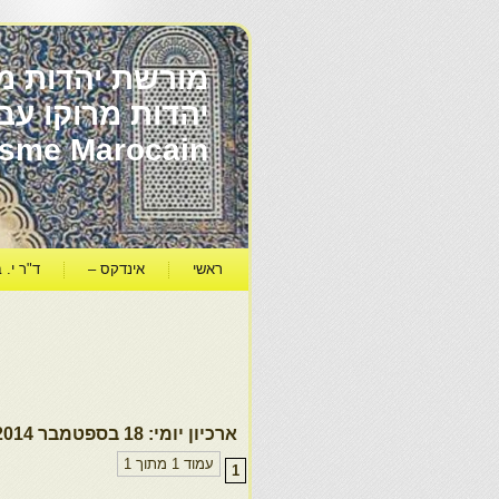
מורשת יהדות מר
ïsme Marocain
ראשי
אינדקס –
ד"ר י. ב
ארכיון יומי:
18 בספטמבר 2014
עמוד 1 מתוך 1
1