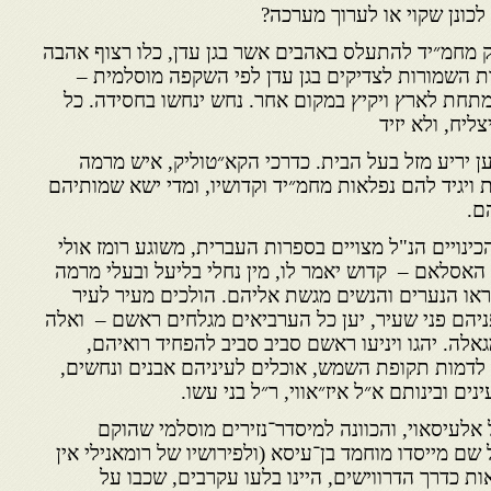
ונן שקוי או לערוך מערכה?
 מחמ״יד להתעלס באהבים אשר בגן עדן, כלו רצוף אהבה
ת השמורות לצדיקים בגן עדן לפי השקפה מוסלמית –
חת לארץ ויקיץ במקום אחר. נחש ינחשו בחסידה. כל
ליח, ולא יזיד
ן יריע מזל בעל הבית. כדרכי הקא״טוליק, איש מרמה
ת ויגיד להם נפלאות מחמ״יד וקדושיו, ומדי ישא שמותיהם
ם.
כינויים הנ"ל מצויים בספרות העברית, משוגע רומז אולי
האסלאם – קדוש יאמר לו, מין נחלי בליעל ובעלי מרמה
ראו הנערים והנשים מגשת אליהם. הולכים מעיר לעיר
יהם פני שעיר, יען כל הערביאים מגלחים ראשם – ואלה
לה. יהגו ויניעו ראשם סביב סביב להפחיד רואיהם,
לדמות תקופת השמש, אוכלים לעיניהם אבנים ונחשים,
נים ובינותם א״ל איז״אווי, ר״ל בני עשו.
אלעיסאוי, והכוונה למיסדר־נזירים מוסלמי שהוקם
שם מייסדו מוחמד בן־עיסא (ולפירושיו של רומאנילי אין
ת כדרך הדרווישים, היינו בלעו עקרבים, שכבו על