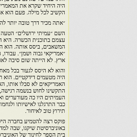
היה היחיד שקרא את המאמרים
הקשיב לכל מילה. פעם הוא אמ
״אתה מכיר דרך טובה יותר ל
השם ״עמיתי ירושלים״ הטעה 
עצמם בתוכנית הכשרה. היא הי
המשאבים, ביסס אותה. הוא הי
״אמריקאי גבוה ושמן״. עבורו,
ארץ. לא הייתה שום סיבה לאח
והוא לא היסס לגעור בכל מאחר
היה מטעמים דידקטיים. הוא רצ
האמריקאים לא סבלו אותו, האח
התקשינו לחוש בנשמה רגישה, 
העמיתים היו כה מעורערים וא
כבר התרגלנו לאישיותו ולגחמו
תירוץ טוב לאיחור.
פוקס רצה להטמיע בחברה היש
באוניברסיטת שיקגו, שבה למד
בית הספר לחינוך של האוניברס