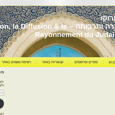
וקו
יהדות מרוקו עברה ותרבותה – usion & le
Rayonnement du Juda
ן-נון
ספרים ופרסומים
קטגוריות באתר
רשימת נושאים באתר
היר
הזן
ולק
כתו
דוא
אלק
הצטרפו ל