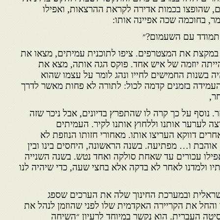
, שהופצו בכמות אדירה לקראת ההרצאות, ואפילו
ר, בחוכמה שכה אפיינה אותו:
התמודד עם השעמום?״
במקצת את המצטרפים. ציפו לתוכנית עמיתים, מצאו את
יתה יוזמה של איש אחד. פוקס הגה אותה, מצא את
ה בשנות החמישים לחייו ונהג לומר על עצמו שהוא
 העמידה בזמנים קדמה לכול: לתורה לא פחות מאשר לדרך
ר,
. נוסף על כך קרה לו שהתפרץ בדיונים, אבל ניכר שזה
ה לערער אותנו וללחוץ אותנו לקיר. העמיתים
רים דווקא העריצו אותו. מאחורי חזותו הנוזפת לא
אוהבת ו… מפתיעה. בשנה הראשונה, היחסים בינו ובין
פילו עכורים עד שאחת סולקה ואחד נטש. בשנה השנייה
תיו ולמדנו לאחר לא בדקה אלא בחצי שעה, כדי שיהיה לנו
ראלית ובמערכת החינוך שלה את הערכים שספג
 והחל את הקריירה האקדמית שלו לפני שהוזמן לנהל את
יטה העברית. הוא נקשר במיוחד לרעיון ״השיחה