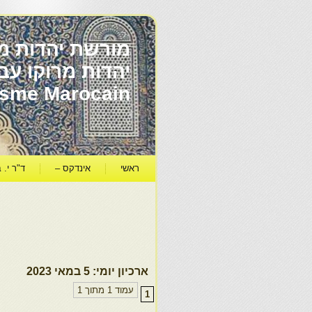
מורשת יהדות מר
ïsme Marocain
ראשי
אינדקס –
ד"ר י. ב
ארכיון יומי:
5 במאי 2023
עמוד 1 מתוך 1
1