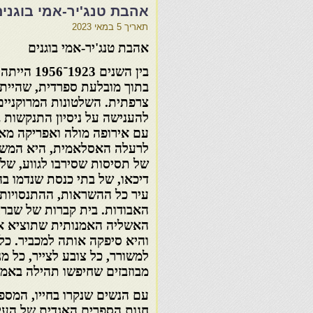
אהבת טנג'יר-אמי בוגנים
תאריך
5 במאי 2023
אהבת טנג'יר-אמי בוגנים
בין השנים
1923
־
1956
הייתה ה
בתוך מובלעת ספרדית, שהייתה
צרפתית. השלטונות המרוקניים
להענישה על ניסיון התנקשות 
עם אירופה מולה ואפריקה מאח
לרעלה האסלאמית, היא המשיכ
של תסיסות שסירבו לגווע, של 
דיכאו, של בתי כנסת שנדמו בה
עיר כל ההשראות, ההתנסויות
האבודות. בית קברות של שברי
האשליה האמנותית שתוציא את
והיא סיפקה אותה למכביר. כל 
למשורר, כל צובע לצייר, כל מ
מבוזבזים שחיפשו תהילה באמנ
עם הנשים שנקרו בחייו, המספ
חנות הספרים האגדית של העי