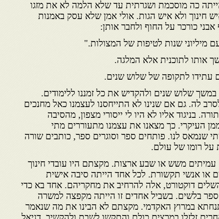
הייתה כה מוסכמת ושגרתית עד שלא הלמה לא את מזגו
יש חינוך ולא איש הגות. אולי אמן שלא עסק באמנות
אבני כורכר על החוף ולחבר אותן:
 מיליוני שנות לטיפות של המצולות."
ך אותו לתוכנית אלא המלגה.
 עתידו לתקופה של שלוש שנים.
במשך שלוש שנים ולהקדיש את כל זמננו ללימודים.
רב לה. גם אם שנינו לא התייחסנו לעצמנו כאל מחנכים
רה. בניגוד אליו לא היו לי ייסורי מצפון, מהסיבה
ן העיקרי. כך מצאנו את עצמנו מתעוררים מתי
י שנמאס לנו. פותחים ספר וסוגרים ספר, כותבים שורה
על רומו של עולם.
עמיתים משש או שבע ארצות. מקצתם היו עובדי חינוך
ם או אנשי תקשורת. לכל אחד הייתה סיבה אישית
שלים דוקטורט, אלה להרחיב את מחקריהם. אחד בא כדי
ספר בלשים. בשביל אחדים זו הייתה מקפצה למשרה
תנחתא במרוץ האקדמי. מקצתם לא הבינו את מה שנאמר
חרים זלזלו במרצים כולם והתקשו לשבת ולהקשיב. דניאל