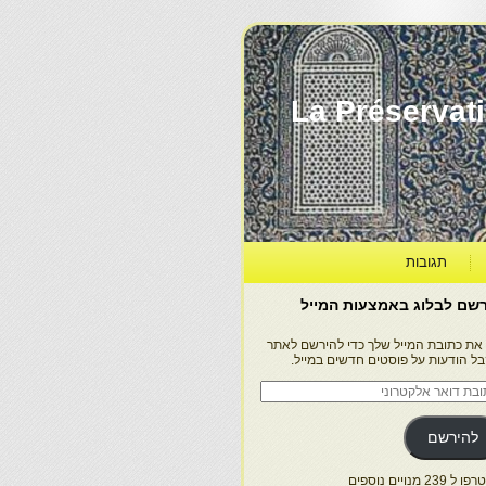
La Préservation, la Diff
תגובות
שם לבלוג באמצעות המייל
 את כתובת המייל שלך כדי להירשם לאתר
בל הודעות על פוסטים חדשים במייל.
בת
ר
טרוני
להירשם
 239 מנויים נוספים