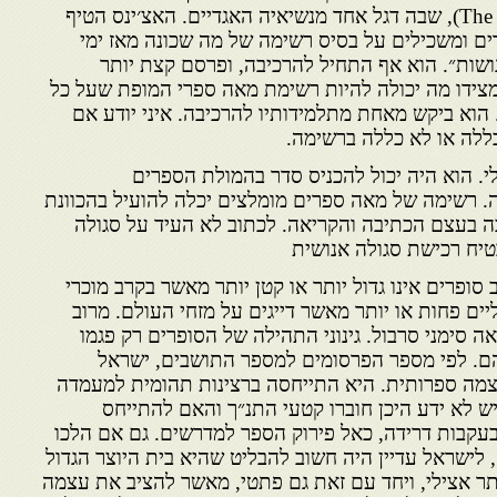
הגדולה״(The Great Conversation), שבה דגל אחד מנשיאיה האגדיים. האצ׳ינס הטיף
ים ומשכילים על בסיס רשימה של מה שכונה מאז ימי
שות״. הוא אף התחיל להרכיבה, ופרסם קצת יותר
צידו מה יכולה להיות רשימת מאה ספרי המופת שעל כל
הוא ביקש מאחת מתלמידותיו להרכיבה. איני יודע אם
ללה או לא כללה ברשימה.
י. הוא היה יכול להכניס סדר בהמולת הספרים
 רשימה של מאה ספרים מומלצים יכלה להועיל בהכוונת
 בעצם הכתיבה והקריאה. לכתוב לא העיד על סגולה
טיח רכישת סגולה אנושית
ב סופרים אינו גדול יותר או קטן יותר מאשר בקרב מוכרי
יים פחות או יותר מאשר דייגים על מזחי העולם. מרוב
 סימני סרבול. גינוני התהילה של הסופרים רק פגמו
ם. לפי מספר הפרסומים למספר התושבים, ישראל
צמה ספרותית. היא התייחסה ברצינות תהומית למעמדה
 לא ידע היכן חוברו קטעי התנ״ך והאם להתייחס
עקבות דרידה, כאל פירוק הספר למדרשים. גם אם הלכו
לישראל עדיין היה חשוב להבליט שהיא בית היוצר הגדול
ותר אצילי, ויחד עם זאת גם פתטי, מאשר להציב את עצמה