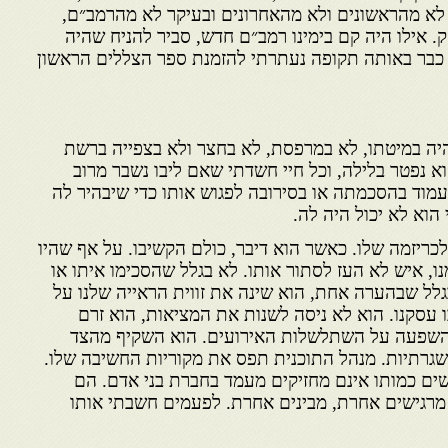
לא מהראשונים ולא מהאחרונים ובעיקר לא מהרמב״ם,
 אילו היה קם בימינו רמב״ם חדש, סביר להניח שהיה
 כבר באותה תקופה נעתרתי להזמנת ספר הצללים הראשון
יה במיטתו, לא במרפסת, לא בחצר ולא בצפייה ברשת
וא נפטר בלילה, וכל חיי חשדתי שאם ליבו נשבר מרוב
עמוד בהסכמתה או בסירובה לפגוש אותו כדי שיבהיר לה
הוא לא יכול היה לה.
לכריזמה שלו. כאשר הוא דיבר, כולם הקשיבו. על אף שהיו
ו, איש לא העז לסתור אותו. לא בגלל שהסכימו איתו או
ל שבהערה אחת, הוא שינה את זווית הראייה שלנו על
 עסקנו. הוא לא ניסה לשנות את המציאות, הוא זרם
 השפעה על השתלשלות האירועים. הוא השקיף מהצד
שגרתיות. מנהל התוכנית תפס את מקוריות החשיבה שלו.
נשים כמותו אינם מחזיקים מעמד בחברת בני אדם. הם
מרגישים אחרת, מבינים אחרת. לפעמים חשבתי אותו