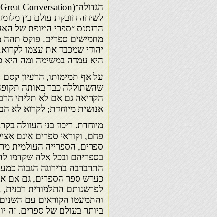
לשיחה חובקת עולם בין מלומד
הרנסנס ״ספרי המופת של האנו
מחמישים ספרים. פוקס תהה מ
יהודי שמכבד את עצמו לקרוא. 
היא עמדה במשימה ומה היא כ
על אף תמימותו, הרעיון קסם ל
שהשתוללה כבר באותה תקופה.
הקריאה גם אם לא תליתי הרבה
אנושית מיוחדת; לקרוא לא הב
מיוחדת. ריכוז בני העוולה בקר
פחם, וקוראי ספרים אינם אציל
ספרים, הספרייה העולמית מראה
בספריהם ובכל אלה שקדמו לה
התרברבה בדירוגה הגבוה כמע
כערש ספר הספרים, גם אם איש
לפרשנותם התלמודית רבנית, ב
והתמעטו הקוראים עם השנים, 
ביותר בעולם של ספרים. זה י