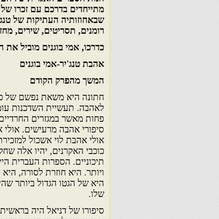
מתייחדים בדרכם עם זכרו של 
שבאחוזותיה העתיקות של טנג׳
רומנים, תסריטים, שירים, מחז
כדרכו, אמי בוגנים מוביל את 
אהבת טנג'יר-אמי בוגנים
המשך מהפרק הקודם
חתונה היא משאת נפשם של כל
לאהבה. תעשיית השדכנות עומד
פחות מאשר במגזרים החרדיים.
סיפורי אהבה מרעישים. אולי 
אולי אהבת לוי אשכול למזכירת
כוכבי האקרנים, יהיו אלה שחק
תיכוניים. הספרות העברית היי
ויותר. היא חוזרת לסורה, היא
היא של הגטו הגדול ביותר שהיה
שלו.
סיפורו של דניאל היה בראשית 