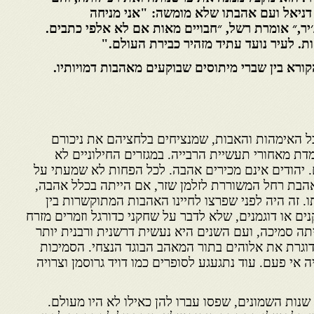
דניאל ועם אהבתו שלא מומשה: "אני מניחה
יר,״ אומרת רשל, ״חבויים מאות אם לא אלפי כתבים.
ות. לעיר נועד עתיד מזהיר כבירת העולם."
הקורא בין שברי מיתוסים שבוקעים מאהבות דמויותיו.
 האימהות והאבות, שמנציחים בלחציהם את ניכורם
ת מאחורי תעשיית הרבייה. במגזרים החילוניים לא
 יהודים אינם מכירים אהבה. לכל הפחות לא שמעתי על
אהבת רחל המשוררת לזלמן שזר, אם הייתה בכלל אהבה,
ו. זה היה לפני שפרצו לחיינו האהבות המתוקשרות בין
נים או דוגמנים, שלא לדבר על שחקני כדורגל וזמרים מזרח
תה סמיכה, ועם השנים היא נעשית דרשנית ורבנית יותר
 דוגרת את אלוהים בתור המאהב הבוגד הנצחי. הסמיכות
 אי פעם. עוד נתגעגע לסופרים כמו דויד גרוסמן וצרויה
שנות השמונים, שפסו עברו להן כאילו לא היו מעולם.