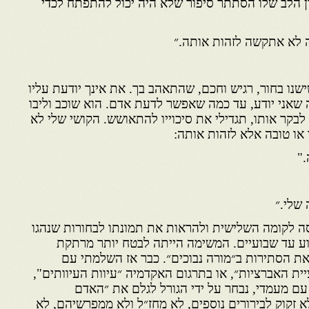
ן הלב שלו הסתתר סיפור שלא היה יכול להתפתח לכדי
ה לא אתקשה לזהות אותה.״
ישנו בחור, רגיש וחכם, שהתאהב בך. את אינך יודעת עליו
 שאני יודע, עד כמה שאפשר לדעת אדם. הוא שוכב וליבו
בקר אותו, תגדילי את סיכוייו להתאושש. הקושי שלי לא
או טובה אלא לזהות אותה:
."
שלי.״
ה לקומה השלישית ולהראות את תמונתו לבחורות שנהגו
וע עד שבועיים. המשימה הייתה לבטח יותר מרתקת
את הסתירות ב״מורה נבוכים״. כבר אז השלמתי עם
ית האברציות״, או בתרגום האקדמיה ״עיוות העיוותים",
עם מעמדי, נבחר על ידי הגורל לגלם את ״האדם
א זקוק לבירורים נוספים, לא מחז״ל ולא ממפרשיהם, לא