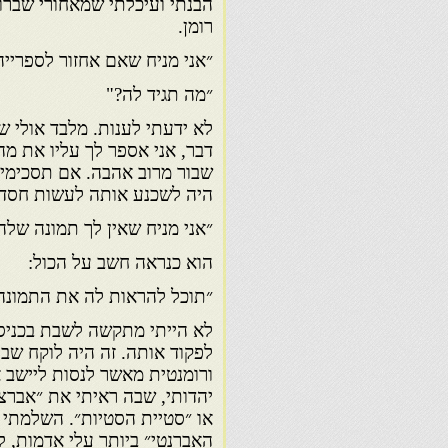
הבנתי ועיכלתי שמאחורי שברו
רומן.
״אני מניח שאם אחזור לספריי
״מה תגיד לה?"
לא ידעתי לענות. מלבד אולי ש
דבר, אני אספר לך עליו את מה
שבור מרוב אהבה. אם תסכימי ל
היה לשכנע אותה לעשות חסד 
״אני מניח שאין לך תמונה שלה
הוא כנראה חשב על הכול:
״תוכל להראות לה את התמונה 
לא הייתי מתקשה לשבת בכניס
לפקוד אותה. זה היה לוקח שב
ורומנטית מאשר לנסות ליישב 
יהדותי, שבה ראיתי את ״אברצי
או ״סטיית הסטיות״. השלמתי 
האברנטי״ ביותר עלי אדמות, ל