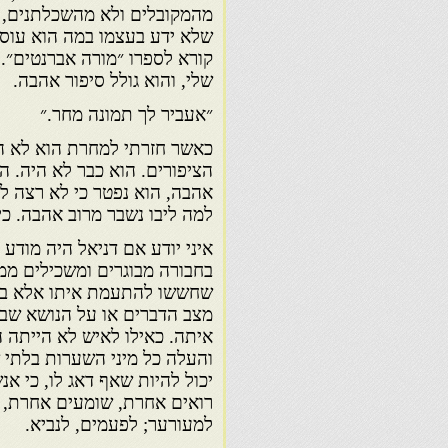
מהמקובלים ולא מהשכלתנים, 
שלא ידע בעצמו במה הוא עוסק.
קורא לספרו ״מורה אברנטים״.
שלי, והוא גולל סיפור אהבה.
״אעביר לך תמונה מחר.״
כאשר חזרתי למחרת הוא לא ה
הציפורים. הוא כבר לא היה. ה
אהבה, הוא נפטר כי לא רצה ל
למה ליבו נשבר מרוב אהבה. כי 
איני יודע אם דניאל היה מודע 
בחבורה מבוגרים ומשכילים ממנ
שחששו להתעמת איתו אלא בגל
מצב הדברים או על הנושא שבו
איתה. כאילו לאיש לא הייתה
והעלה כל מיני השערות בלתי 
יכול להיות שאף דאג לו, כי א
רואים אחרת, שומעים אחרת, 
למעורער; לפעמים, לנביא.