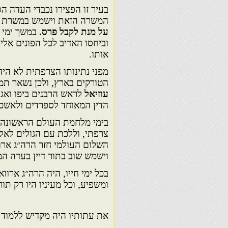
בעיר זו הפצירו נכבדי העדה הס
המשרה הזאת וישמש במשרת רב
על מנת לקבל פרס.
במשך ימי 
וביחסו האדיב לכל הפונים אל
אותו.
מפני נתינותו הצרפתית לא היה
הטורקים בארץ, ולכן נשאר תמ
עוזיאל
לראש הרבנים ביפו ואגפ
הדין המאוחד לספרדים ולאשכנ
בימי מלחמת העולם הראשונה ה
צרפתי, וללכת עם הגולים לאל
השלום העולמי חזר הרה״ג אר
וישמש שוב בתור דיין בעדה ה
בכל ימי חייו, היה הרה״ג ארוו
ומשפיע, וכל מעיניו היו רק תו
את עתותיו היה מקדיש ללמוד 