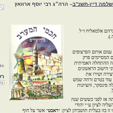
שלמה דיין-תשנ"ב
– הרה״ג רבי יוסף ארוואץ
רהם אלמאליח ז׳׳ל
).
 עמם אותם הפרצופים
ם המסיימים פרק
ה ההתחלה האמיתית
« א
י הישוב הראשונים
צירה ושירו את
רש
, עוד בטרם זרחה שמש
רשי
ה פינסקר, והציונות
הנו
באת
.
ה אז לפני כששים שנה
ה לציון ע׳׳י יהודי
זו בזו בעלית תושביהן לציון:
״ראבט״
אשר על חוף