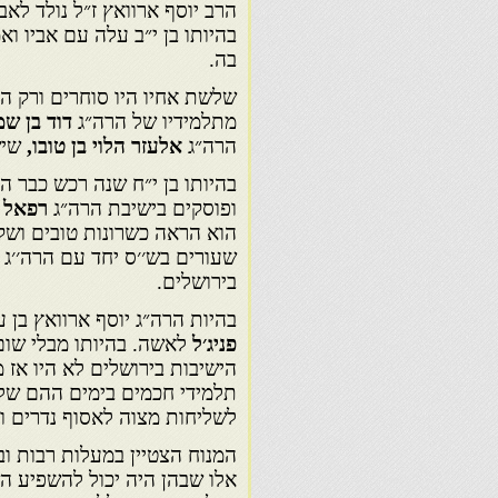
הרב יוסף ארוואץ ז״ל נולד לאב
בהיותו בן י״ב עלה עם אביו ו
בה.
שלשת אחיו היו סוחרים ורק הו
מתלמידיו של הרה״ג
דוד בן שמ
הרה״ג
אלעזר הלוי בן טובו,
שיש
בהיותו בן י״ח שנה רכש כבר 
ופוסקים בישיבת הרה״ג
רפאל מ
הוא הראה כשרונות טובים ושקיד
שעורים בש׳׳ס יחד עם הרה׳׳ג
בירושלים.
בהיות הרה״ג יוסף ארוואץ בן
פניג׳ל
לאשה. בהיותו מבלי שום
הישיבות בירושלים לא היו אז 
תלמידי חכמים בימים ההם שלמד
לשליחות מצוה לאסוף נדרים ו
המנוח הצטיין במעלות רבות ו
אלו שבהן היה יכול להשפיע ה