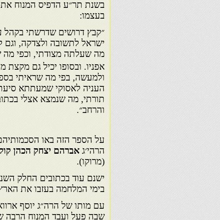
בשנת תר״ע הדפיס המנוח את
בעצמו:
״קבץ דרושים שדרשתי בקהל עם
ישראל לתשובה ולצדקה, וגם ל
מה שעלתה מצודתי, וכפי מה ש
אפניו. ובסופו יכיל גם מקצת מ
ולמעשה, בפי מה שראיתי בספר
העניה לאסוקי שמעתתא סיעתא
תורתי, מה שנמצא אצלי בכתוב
והרחב״.
על הספר הזה באו הסכמותיהם
הרהי׳ג
אברהם יצחק הכהן קוק
(מרוקו).
ישנם עוד בכתובים החלק השני
בימי המלחמה בעזבו את הארץ 
עם מותו של הרה״ג יוסף ארווא
שבה פעל ועבד המנוח הרבה 