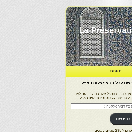
La Préservation, la Diff
תגובות
שם לבלוג באמצעות המייל
 את כתובת המייל שלך כדי להירשם לאתר
בל הודעות על פוסטים חדשים במייל.
בת
ר
טרוני
להירשם
 239 מנויים נוספים