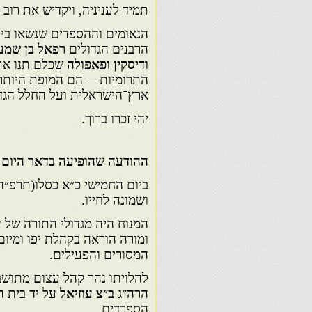
תמיד לעניניה, ויקדיש את רוב
הנאומים וההספדים שנשאו ביום
הרבנים הגדולים
רפאל בן שמעון
ודיסקין ופאפולה
שכלם תנו את 
התרומיות— הם המופת היותר 
ארץ־הישראלית ועל החלל הגד
יהי זכרו ברוך.
ההודעה שהופיעה בדאר היום
ביום החמישי כ״א כסלו(תרפ״ה)
ושמונה לחייו.
המנוח היה מגדולי התורה של ע
ומורה הוראה בקהלת יפו ומיו
המסורים והפעילים.
להלויתו נהר קהל עצום מתושבי
הרה״ג
ב״צ עוזיאל
על יד בית ה
הספרדים.