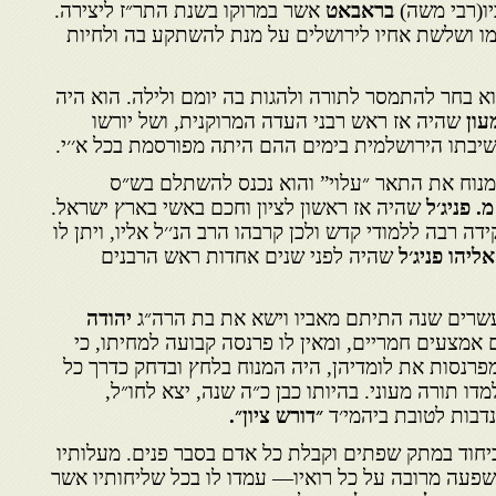
יו(רבי משה)
בראבאט
אשר במרוקו בשנת התר״ז ליצירה.
אמו ושלשת אחיו לירושלים על מנת להשתקע בה ולחיות
א בחר להתמסר לתורה ולהגות בה יומם ולילה. הוא היה
עון
שהיה אז ראש רבני העדה המרוקנית, ושל יורשו
יבתו הירושלמית בימים ההם היתה מפורסמת בכל א׳׳י.
המנוח את התאר ״עלוי” והוא נכנס להשתלם בש״ס
. פניג׳ל
שהיה אז ראשון לציון וחכם באשי בארץ ישראל.
ה רבה ללמודי קדש ולכן קרבהו הרב הנ׳׳ל אליו, ויתן לו
אליהו פניג׳ל
שהיה לפני שנים אחדות ראש הרבנים
 עשרים שנה התיתם מאביו וישא את בת הרה״ג
יהודה
 אמצעים חמריים, ומאין לו פרנסה קבועה למחיתו, כי
מפרנסות את לומדיהן, היה המנוח בלחץ ובדחק כדרך כל
ו תורה מעוני. בהיותו כבן כ״ה שנה, יצא לחו״ל,
נדבות לטובת ביהמי׳ד
״דורש ציון״.
ביחוד במתק שפתים וקבלת כל אדם בסבר פנים. מעלותיו
שפעה מרובה על כל רואיו— עמדו לו בכל שליחותיו אשר