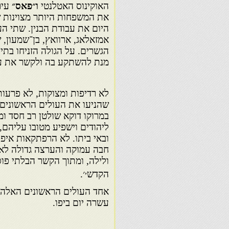
האוקינוס האטלנטי
ו״פאס״
עיר
את המשפחות היותר מצוינות שי
היום את עבודת הבנין. שתי הע
אמזאלאג, ארוואץ, בן־שמעון, 
הגשרים. על הגולה הזניחו בתים 
מנת להשתקע בה ולקשר את עת
לא רדיפות ומצוקות, לא פרעות
שהניעו את העולים הראשונים 
במרוקו דוקא שולטן רב חסד ומ
ליהודים וישפיע מטובו עליהם, ו
ובאי ביתו. לא הרפתקאות איפו
חבה עמוקה והערצה גדולה לא
ולילה, ומתוך הקשר הבלתי פוס
,
הקדש
׳.
אחד העולים הראשונים האלה ה
עשרה יום ביפו.