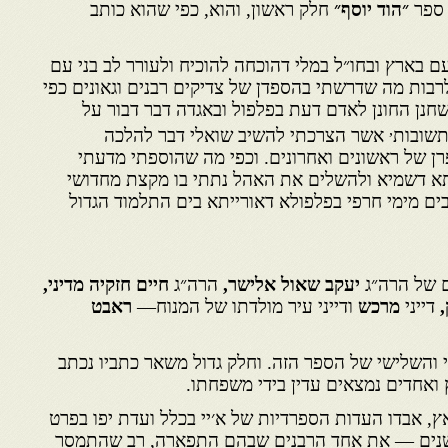
 ספר
״הוד יוסף״
חלק ראשון, והוא, כפי שהוא כותב
 בארץ ובחו״ל במלי דהוכחה להוכיח ולעורר לב בני עם
רבות מה שדרשתי בהספדן של צדיקים רבנים וגאונים כפי
חנן החונן לאדם דעת בפלפול ובאגדה דבר דבור על
,
תשובות
אשר הצרכתי להשיב שואלי דבר להלכה
ן של ראשונים ואחרונים. וכפי מה שהוספתי מדעתי
 דשמיא ולהשלים את האהל נתתי בו מקצת מחדושי
ים מימי חרפי בפלפולא דאורייתא בים התלמוד הגדול
 של הרה״ג
יעקב שאול אלישר,
הרה״ג
חיים חזקיה מדיני,
,
דייני
מרכש
ודייני עיר מולדתו של המנוח—
ראבט
 והשלישי של הספר הזה. וחלק גדול משאר כתביו נכתב
ואחדים נמצאים עדין בידי משפחתו.
ץ, אבדו העדות הספרדיות של א׳יי בכלל ועדת יפו בפרט
שנים — את אחד הרבנים שבהם התפארה, רב שהתמסר