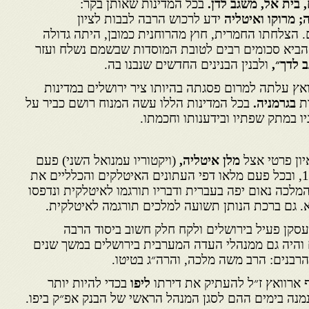
 בית אל, משגב לדן.
בכל המדינות שאותן בקר:
ה; מרוקו ואיטליה
ידע לרכוש הרבה לבבות לציון
. הצלחתו החמרית, חוץ מהרוחנית כמובן, היתה גדולה
הביא סכומים רבים לטובת המוסדות שבשמם נשלח ועזר
 לדך״,
ולבנין הבנינים החדשים שנבנו בה.
אץ עלתה למרום פסגתה בהיותו ציר ירושלים במדינות
ות
בגרמניה.
בכל המדינות הללו עשה המנוח רושם כביר על
ניו במתק שפתיו ובידענותו וחכמתו.
ון פרטי אצל
מלן איטליה,
(ויקטוריו עמנואל השני) פעם
בשנת 1896, ופעם בשנת 1902, ובכל פעם מלאו דפי העתונים האיטלקים והכלליים את
מלכה נאום יפה בעברית ודבריו תורגמו לאיטלקית ונדפסו
א. גם ברכת הנותן תשועה למלכים תורגמה לאיטלקית.
 עסקן פעיל בירושלים ולקח חלק חשוב ביסוד הרבה
 והיה גם ממנהלי העדה המערבית בירושלים במשך שנים
 הרבנים: הרב משה מלכה, והרה״ג בטיטו.
ליפו
בכדי להיות יותר
נמנה בימים ההם לסגן המנהל הראשי של הבנק אפ״ק ביפו.