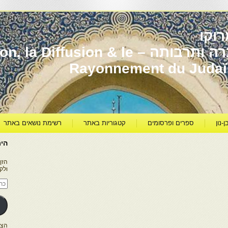
וקו
יהדות מרוקו עברה ותרבותה – usion & le
Rayonnement du Juda
ן-נון
ספרים ופרסומים
קטגוריות באתר
רשימת נושאים באתר
היר
הזן
ולק
כתו
דוא
אלק
הצטרפו ל