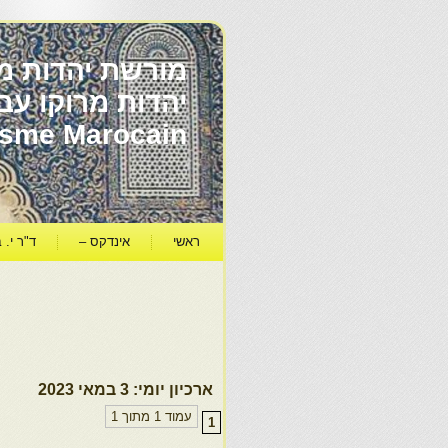
מורשת יהדות מר
ïsme Marocain
ראשי
אינדקס –
ד"ר י. ב
ארכיון יומי:
3 במאי 2023
עמוד 1 מתוך 1
1