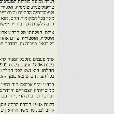
נשלח מטעם כוללות
המערבים,
טריפוליטניה, טוניסיה, אלג׳ירי
ולמוסדותיה הדתיים והצבוריים
מאד בכל המקומות ההם. הוא 
הרבה לקנית חצר ביהי׳ח
״משגב
אולם, הצלחתו של הרה״ג ארוו
איטליה, אוסטריה
וערים אחד
כל רואיו, במבנה גוו, בהדרת פ
שתי פעמים נתקבל המנוח לראי
תהלתו. הוא נשא לפני המלך וה
בכל העתונים שיצאו בזמן ההו
הרה״ג יוסף ארוואץ היה בחייו
ממוסדותיה הצבוריים והדתיים
רבות, וחבר בית הדין, יחד עם
בשנת 1903 הוכרח הרה״ג יוסף ארוואץ ז״ל להעתיק את דירתו
קרוב לבנו, מר משה ארוואץ ש