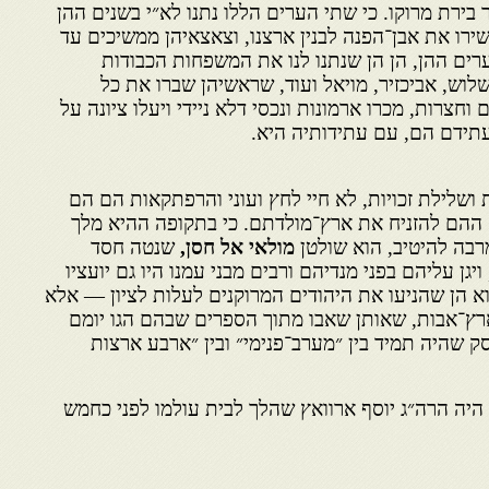
 בירת מרוקו. כי שתי הערים הללו נתנו לא״י בשנים ההן
רו את אבן־הפנה לבנין ארצנו, וצאצאיהן ממשיכים עד
רים ההן, הן הן שנתנו לנו את המשפחות הכבודות
שלוש, אביכזיר, מויאל ועוד, שראשיהן שברו את כל
וחצרות, מכרו ארמונות ונכסי דלא ניידי ויעלו ציונה על
ידם הם, עם עתידותיה היא.
 ושלילת זכויות, לא חיי לחץ ועוני והרפתקאות הם הם
ההם להזניח את ארץ־מולדתם. כי בתקופה ההיא מלך
רבה להיטיב, הוא שולטן
מולאי אל חסן,
שנטה חסד
יגן עליהם בפני מנדיהם ורבים מבני עמנו היו גם יועציו
א הן שהניעו את היהודים המרוקנים לעלות לציון — אלא
רץ־אבות, שאותן שאבו מתוך הספרים שבהם הגו יומם
ק שהיה תמיד בין ״מערב־פנימי״ ובין ״ארבע ארצות
יה הרה״ג יוסף ארוואץ שהלך לבית עולמו לפני כחמש