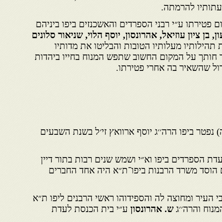
 עתותיו להרמתה.
 פטירתו ע״י רבני הספרדים והאשכנזים ביפו ביניהם
, בן ציון עוזיאל, אהרונסון, יוסף הלוי, שניאור סלונים
תהילותיו מעלותיו הטובות והבליטו את מדותיו
חותך על המקום החשוב שתפש המנוח בחייו ביהדות
ול שהשאיר בה אחרי פטירתו.
 נפטר ביפו הרה׳׳ג יוסף ארוואץ זי׳ל בשנת השבעים
דת הספרדים ביפו וא״י ושמש שנים רבות בתור דיין
ם הוסד משרד הרבנות ביפו־ת״א היה אחד החברים
 העיר ומחוצה לה והספידוהו ראשי הרבנים ליפו ת״א
מנוח והרה׳׳ג
ש. אהרונסון
ע״י בית הכנסת לעדת