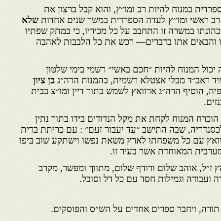
פרדית במנוח להיות רב ומו״ץ, והוא קבל ברצון את
 ראשי ומו׳׳ץ לעדה הספרדית במשך שנים אחדות
שלא
כהונתו במשרה זו התחבב על כל מכיריו, כי במתק שפתיו
יו והבאים אתו בדברים— רכש את כל הלבבות לאהבה
 יכול המנוח להיות ״חכם באשי״ רשמי בימי שלטון
יד ראב״ד מבלי אצטלא רשמית, בהמנות הרה״ג
בן ציון
יה, הוסיף הרה״ג ארוואץ לשמש בתור דיין ומו״צ בבית
זים.
וכרח המנוח לקחת את מקל הנדודים בידו בתור נתין
כסנדריה, שבה התישב ״עד יעבור זעם״ : עם כריתת ברית
וואץ עם כל משפחתו לארץ משאת נפשו וישתקע שוב ביפו
מערבית המאוחדת אשר בעיר זו.
אץ ז״ל, אוהב שלום ורודף שלום, מתווך ומפשר, מקרב
רה ועבודה וגמילות חסד עם כל דל וסובל.
תורה, ויחבר ספרים אחדים על הש״ס והפוסקים.