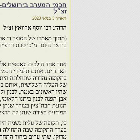
חכמי המערב בירושלים-
זצ״ל
תאריך
3 במאי 2023
הרה״ג רבי יוסף ארוואץ זצ״ל
(מתוך מאמרו של הסופר ר׳ אב
ב״דאר היום״ מ־כ׳ טבת תרפ׳יה.
אחד אחד הולכים ונאספים אל
האהודים, אותם תלמידי חכמי
בתקופה נהדרה שתחלתה הית
של העליה השלישית, אותם בונ
שהיו ראשונים באמת, לבנין ולי
אבן־הפנה לבנין ביתנו הלאומי
תנועת חבת־ציון בצורה שנתן ל
המדינית בצורה שנתן לה הרצל
כי, תקופה של עלית נשמה הית
בערך התקופה שבה התחילה העלי
מרוקו. שתי ערים ביחוד התחרו 