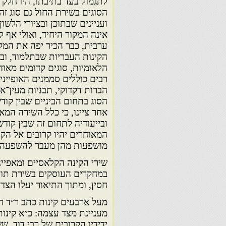
לתגמול בעד בתיבתו, היו חלק
הסוגים בשירת החול גם סוג זה
ועניינים שבתוכן ובציורי הל
אינה המקור היחיד, ואולי אף ל
ערבית, כבר הכיר יפה את המק
הקינות העבריות שבתלמוד, וב
הלאומיות, סוגים קדומים מאוד
רבים כוללים סממנים האופייני
הברות דקדוקי, תבניות מעין־א
הסוג בתחום הביניים שבין קוד
אחר ציינו, כי כלל השירה המא
ובייעודיה לתחום זה שבין קו
המאוחרים יהיו קרובים אל הקי
מושפעות מהן מעבר להשפעה ה
שירי הקינה הקלאסיים ומאפיי
במחקרים העוסקים בשירת תור 
חסין, ומתוך התיאור יעלו הצדד
מעל ארבעים קינות כתב ר״ד חס
מעניינת מצד עצמה: כ״א קינות 
ידידיו הקרובים של רבי דוד. ש