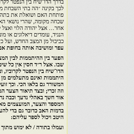
בדרך הדו־שיח בין הנפטר לקרו
לכך בקינה ״הה בתי השבחת מ
פותחת האם ושואלת את בתה ה
שכחה מקומה, שהרי נושאי האר
אחר… אצל יהודה הלוי ואצל ק
הנגיד, עומדים דיאלוגים או מ
כביבול מן המצב החדש, ועל כ
עפר ומושיבה אותה בחופת אבד
הפער בין ההיתממות לבין המ
שבו. אצל ר״ד חסין אין כל שי
הדו־שיח בין הנפטר לקרוביו, ו
היתממות ואינם מתעלמים מן ה
המשורר גם בלאו הכי. וכך זועק
וזה זכרי; ובצד תיאור הצער 
אור חשך באהלי נדעך וכבה נרי
המספד והצער, המועצמים מאו
בדמות האב כדובר גם בדי להע
היטב ויכול לספר עליהם:
ועמלו בתורה / לא ימוש מתוך 