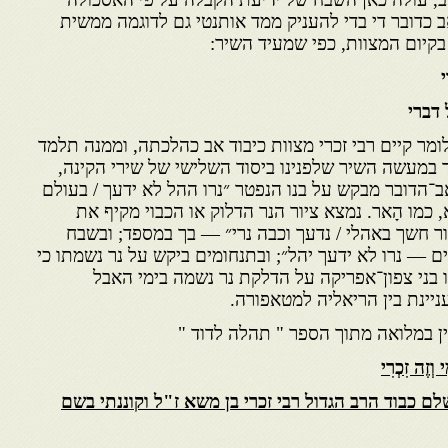
 כדובר די בדי להעניק ממד אותנטי גם לדוגמה ממשית
יום המצוות, כפי שמעיד השיר:
 דברי
ומר קיים רבי זכרי מצוות כיבוד אב כהלכתה, וממנה תלמד
ד במעשה השיר שלפנינו ביסוד השלישי של שירי הקינה,
־הדובר מבקש על בנו הנפטר ״נרו ההל לא ידעך / בעולם
, כמו הָאר. נמצא ציור הנר הדלוק או הכבוי מקיף את
ר חשך באהלי / נדעך וכבה נרי״ — בך במספד; ובשבח
ים — נרו לא ידעך יהל״; ובתנחומים ביקש על נר נשמתו כי
ו בני צפון־אפריקה על הדלקת נר נשמה בימי האבל
ניינת בין הריאליה למטאפורה.
ין במלואה מתוך הספר " תהלה לדוד "
ם כבוד הרב הגדול רבי זכרי בן משא ז"ל וקוננתי בשם