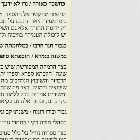
כּחשכה כאורה / נרו לא ידעך יָ
התיאור מתקשר אל ההספד, ויש
בזמן מעיד תיאור זה גם על תב
רק ידיעת התורה אלא גם השקי
יש ליכולת העמידה בוויכוח ול
כגבור חגר חרבו / במלחמתה ש
במשנה בגמרא / תוספתא סיפר
בצד הרמיזה המפורשת שיש כא
שונה ־הלכתא ספרא וספרי ותוס
הרמיזה והשיבוץ הנרחבים מתו
שיבוציה ורמזיה. בצד מה שלמד
ומשירים אחרים נוכל ללמוד ג
בקי בהם, ובתוך אלה גם בקיא
גבור ובידו רומח / משנתו קב ונק
בסהלי חודה בקי / בסתרי גורי 
בצד ספרות חז״ל על כלל סעיפ
רמז למשנת רבי אליעזר בן יע