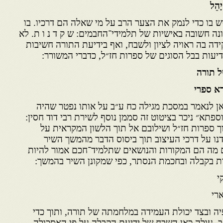
הֵל
 בו כדי לנמק את הצער הרב על מי שאלה הם דרכיו. בו
ונה חשובה באישיות של תלמידי־החבמים: ש ק ד נ ו ת. לא
דה בה ראויה לציון ולשבח, ואף בידיעת התורה חשיבות
ידיעות בבל הסוגים של ספרות חז״ל, כדברי המשורר:
ל תורה
א ספרי
ן לנאמר במסכת מגילה כח ע״ב על אותו נפטר שהיה
פתא״ ניכר בציטוט זה סממן נוסף לשירת רבי דוד חסין:
ך ספרות חז״ל ושילובם אל תוך הלשון המקראית על
נו על דרכי העיצוב תוך ביסוס הדבר מהמשך השיר
ם מה הם המקורות והנושאים שתלמיד־חכם אמור להיות
ות בקבלה ובחכמת הנסתר, כפי שמקונן השיר בהמשך:
י
ארי
יה ובצד יכולת העמידה במלחמתה של תורה, ותוך כדי
קב, עולה כאן השבח של ידיעת הקבלה על פי האסכולה