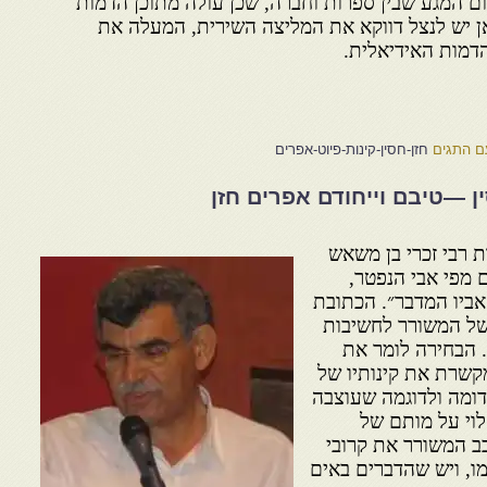
ום המגע שבין ספרות וחברה, שכן עולה מתוכן הדמות
כאן יש לנצל דווקא את המליצה השירית, המעלה את
דמות האידיאלית.
ם התגים
חזן-חסין-קינות-פיוט-אפרים
ן —טיבם וייחודם אפרים חזן
ת רבי זכרי בן משאש
 מפי אבי הנפטר,
אביו המדבר״. הכתובת
של המשורר לחשיבות
. הבחירה לומר את
קשרת את קינותיו של
ומה ולדוגמה שעוצבה
וי על מותם של
ב המשורר את קרובי
ו, ויש שהדברים באים