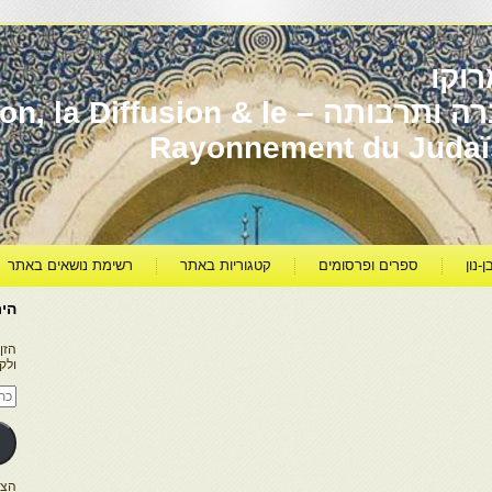
וקו
יהדות מרוקו עברה ותרבותה – usion & le
Rayonnement du Juda
ן-נון
ספרים ופרסומים
קטגוריות באתר
רשימת נושאים באתר
היר
הזן
ולק
כתו
דוא
אלק
הצטרפו ל