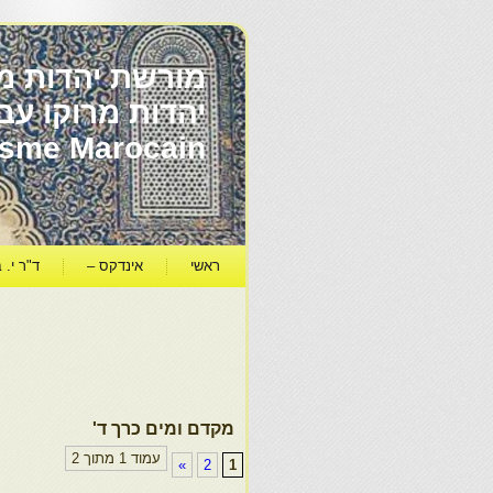
מורשת יהדות מר
ïsme Marocain
ראשי
אינדקס –
ד"ר י. ב
מקדם ומים כרך ד'
עמוד 1 מתוך 2
»
2
1