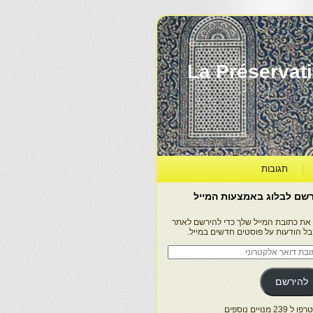
La Préservation, la Diff
תגובות
שם לבלוג באמצעות המייל
 את כתובת המייל שלך כדי להירשם לאתר
בל הודעות על פוסטים חדשים במייל.
בת
ר
טרוני
להירשם
 239 מנויים נוספים