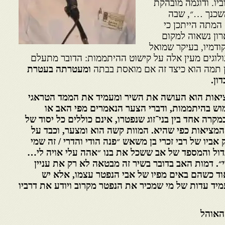
ביו. ודוגמה מובהקת
שכנך …״, שבה
מתה הייתכן כי
ון נשאוה למקום
ודמיו, בעיקר שמואל
ונולוגים מעין אלה על קישוט ההיתממות: הדובר מתעלם
ן תמה הוא כיצד זה אם מואסת בבתה
ומעטרתה בעטרת
ון.
ציאות הוא העושה את השיר ומעמיד את הממד הטראגי
מוש בהיתממות, ודברי הצער הנאמרים מפי האב או
במקרה אחד בין בני־זוג שנפטרו, אינם כוללים כל יסוד של
מציאות כפי שהיא. המוות קשה הוא ומצער, וכבד על
 אביו של רבי זכרי בן משאש ״פנה הודי והדרי / זה שמי
הגדול והמספד של אב ששכל את בנו ״אהה עלי אויה לי…
״. דמות האב בדובר בשיר זה מבטאה לא רק את עניין
ד כשהם באים מפיו של אבי הנפטר עצמו, אלא יש
מיד עדות של מי שמכיר את הנפטר מקרוב ויודע את דרביו
האוהל