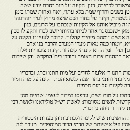
משורר לכתיבה, כגון: הקינה על מות ״חכם יודע ששה
טן בשנים וחריף שמת בלא עתו״, ״אח ואחות שמתו בזמן
נשמתו״, וקינה על בחור חכם שיצא מחוץ לעיר ״והרגוהו
זה מוביל אותנו אל הקינות שנכתבו על הרוגים, כגון
ן ״שנכנס גוי אחד לביתו בהיותו יושב לבדו ותקע לו סכין
 אנשים ״ומהם מיחידי קהלנו״. קרובה לעניין זו הקינה על
, ״ומתו כמה מאות מערי המערב והרבה בני אדם
 ועל הזמן ההוא קוננתי קינה זו״. קינות ציבוריות אלה
ב המתנות צרות האומה וחורבן בית־המקדש, והן שייכות
 חתנו ר׳ אלעזר לחדיב ועל מות חתנו ובתו, ובדבריו
ממני בתי וחתני בתוך שנה לנשואיהם״. הקינה על מות חמיו
רה לקינות על מות חכמים.
כתבו על מות נשים, ונדפסו במדור לעצמן. שתיים מהן
וקדשות לנשים מסוימות: לאשת רש״ל טולידאנו ולאשת רבי
לידה והניחה בן זכר״.
 החשיבות שיש לקינות ולכתובותיהן כעדות היסטורית
היו ועל אישיותם של חכמי הדור המוספדים. מעבר לזה