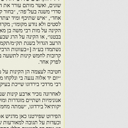
שונים, ואשר מותם עורר את ה
סדרי משנה בעל־פה״, ״בחור ק
אחד״, ״איש שתיכף ומיד יצתה 
לסטים ולא נודע מקומו״; מקרה 
הקינה על מות רבי משה בן מאמא
בבטנו״, או הקינה על הרג שבעה
הרעב הגדול בשנת תק״מ/תקמ״א
נשתמדו בע״ה [=בעוונות הרבים]
קרובות לחמש קינות לתשעה בא
לפרק אחר.
חטיבה לעצמה הן הקינות על מות
״יום יד אלוה נגעה בי ונלקחו 
רבי מרדכי בירדוגו שייכת בעיק
לאחרונה נזכיר ארבע קינות שנ
אנונימיות ושתיים מוגדרות ומ
יקותיאל בירדוגו, ״שמתה מחמת 
הפירוט שפירטנו כאן מדגיש את
וכעדות על תגובה למאורעות ש