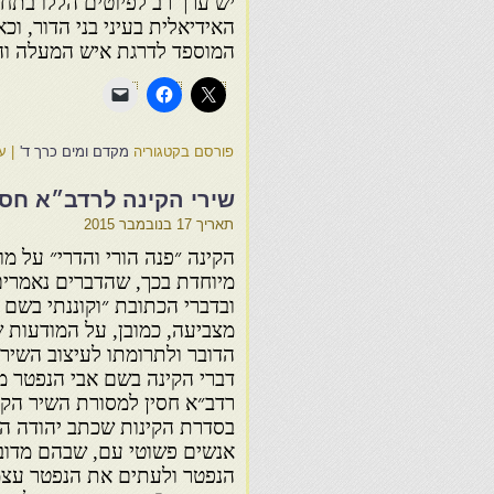
יש ערך רב לפיוטים הללו בתח
האידיאלית בעיני בני הדור, ו
המוספד לדרגת איש המעלה וה
פורסם בקטגוריה
מקדם ומים כרך ד'
|
ע
שירי הקינה לרדב״א חסי
תאריך
17 בנובמבר 2015
הקינה ״פנה הורי והדרי״ על מו
מיוחדת בכך, שהדברים נאמרים
ובדברי הכתובת ״וקוננתי בשם 
מצביעה, כמובן, על המודעות 
הדובר ולתרומתו לעיצוב השיר
דברי הקינה בשם אבי הנפטר מ
רדב״א חסין למסורת השיר הקד
בסדרת הקינות שכתב יהודה הל
אנשים פשוטי עם, שבהם מדוב
הנפטר ולעתים את הנפטר עצמ