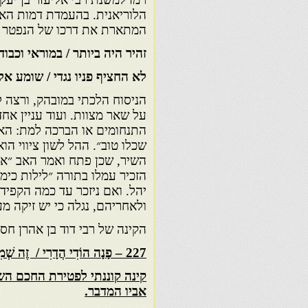
הלוריאנית. בהעמדת דמות האב
המתארת את דרכו של הנפטר בק
זהיר היה ביותר / במוראי וכבודי
לא החציף פניו נגדי / שומע אל
הניסוח הלכתי במובהק, ורצה ל
על שאר מצוות. ועוד עניין אח
התנחומים או הברכה למת: האב
שכלו טוב״. ההל לשון ציווי הוא
השיר, שכן פתח ואמר האב ״או
הזכיר עמלו בתורה ״לילות כימ
יהל. ואם ניזכר עד כמה הקפיד
ולאחריהם, נגלה כי יש זיקה מע
הקינה של רבי דוד בן אהרן חס
227 – פָנָה הוֹדִי הֲדָרִי / זֶה שְׁמִי וְזֶה זִכְרִי
קינה קוננתי לפטירת החכם השל
אביו המדבר.