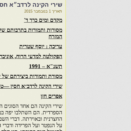
שירי הקינה לרדב״א חסין
תאריך
1 בנובמבר 2015
מקדם ומים כרך ד'
מסורות ותמורות בתרבותם של יה
המזרח
עריכה : יוסף שטרית
הפקולטה למדעי הרוח, אוניבר
תשנ"א – 1991
מסורת ותמורות ביצירתם של יה
שירי הקינה לרדב״א חסין —
טי
אפרים חזן
שירי הקינה הם אחד הסוגים ה
הספרדית. הם השתלבו יפה ב
החצרנית ובאוירתה. דברי השב
על הנפטר ועל הפרידה ודברי 