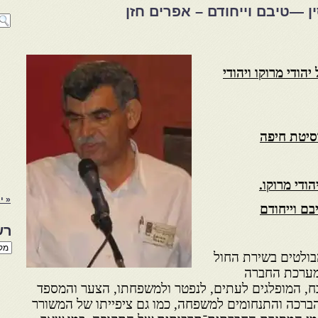
 —טיבם וייחודם – אפרים חזן
ודי מרוקו ויהודי
סיטת חיפה
ודי מרוקו.
« י
בם וייחודם
רש
רשי
בולטים בשירת החול
הנו
באת
מערכת החברה
ח, המופלגים לעתים, לנפטר ולמשפחתו, הצער והמספד
הברכה והתנחומים למשפחה, כמו גם ציפייתו של המשורר