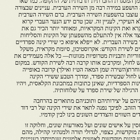
 מן המסגרת החברתית־תרבותית של התקופה. כמו שאר
 הושפע במידה רבה מן השירה הערבית. עניינים שבצורה
שון עוצבו בהשפעת השירה הערבית. ברם השירה הערבית
א העיקרי, לעניין זה. שכן טרם ידע הנער העברי קרוא
רא ואת הקינות המקראיות, ומאוחר יותר הכיר גם את
צד אלה אין להתעלם מהשפעתן של הקינות והסליחות
 בשירה העברית. לא ייפלא איפוא כי שירי קינה ספרדיים
ים לשירת הקודש: אקרוסטיכון, סיומת מקראית, משקל
זוריות ותבניות מטרופיות מגוונות— כל אלה מעמידים את
ש לחול, ומקרבים אותו קרבה רבה לשירת הקודש. במקום
וחרת(השירה שמן המאה הט״ז ואילך) קרובה באופייה
דש לחול שבשירת ספרד, ומדרך הטבע ששירי הקינה
נות הספרדיות, שאינן כתובות במתכונת הקלאסית, ויהיו
רגילה של שירת ספרד על שלוחותיה.
ניהם על יצירותיהם ותוכניהם מתוארים בהרחבה
הזהב. לפיכך נפנה לתאר את שירי הקינה של רבי דוד
ים השווים והצדדים השונים בינו לבין קודמיו.
ין על אישים שונים ועל מאורעות שונים, וחלוקה זו
מוקדשות, כצפוי, לגדולי תורה ולמנהיגי קהילה, מהם
ש קינות מוקדשות לאנשים אלמונים שנתייחדו בעניינים