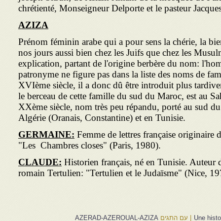
chrétienté, Monseigneur Delporte et le pasteur Jacque
AZIZA
Prénom féminin arabe qui a pour sens la chérie, la bi
nos jours aussi bien chez les Juifs que chez les Mus
explication, partant de l'origine berbère du nom: l'h
patronyme ne figure pas dans la liste des noms de fam
XVIème siècle, il a donc dû être introduit plus tardi
le berceau de cette famille du sud du Maroc, est au Sa
XXème siècle, nom très peu répandu, porté au sud du
Algérie (Oranais, Constantine) et en Tunisie.
GERMAINE:
Femme de lettres française originaire 
"Les Chambres closes" (Paris, 1980).
CLAUDE:
Historien français, né en Tunisie. Auteur 
romain Tertulien: "Tertulien et le Judaïsme" (Nice, 19
|
עם התגים
AZERAD-AZEROUAL-AZIZA