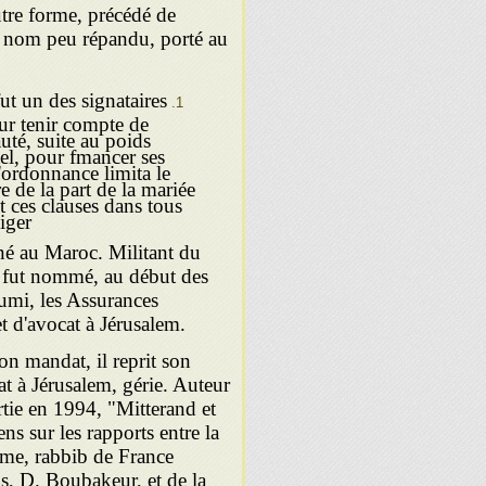
tre forme, précédé de
nom peu répandu, porté au
ut un des signataires
ur tenir compte de
té, suite au poids
el, pour fmancer ses
'ordonnance limita le
e de la part de la mariée
nt ces clauses dans tous
ger.
, né au Maroc. Militant du
l fut nommé, au début des
umi, les Assurances
et d'avocat à Jérusalem.
son mandat, il reprit son
at à Jérusalem, gérie. Auteur
ortie en 1994, "Mitterand et
ns sur les rapports entre la
ïsme, rabbib de France
s, D. Boubakeur, et de la