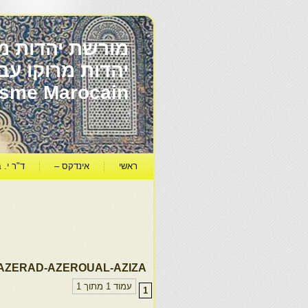
מורשת יהדות מר
ïsme Marocain
ראשי
אינדקס –
ד"ר י. ב
AZERAD-AZEROUAL-AZIZA
עמוד 1 מתוך 1
1