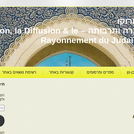
וקו
יהדות מרוקו עברה ותרבותה – usion & le
Rayonnement du Juda
ן-נון
ספרים ופרסומים
קטגוריות באתר
רשימת נושאים באתר
היר
הזן
ולק
כתו
דוא
אלק
הצטרפו ל