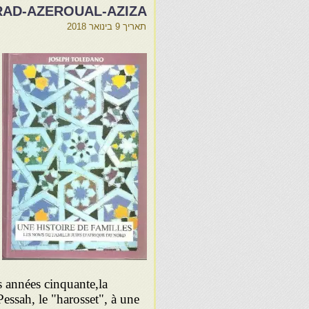
RAD-AZEROUAL-AZIZA
תאריך
9 בינואר 2018
s années cinquante,la
 Pessah, le "harosset", à une