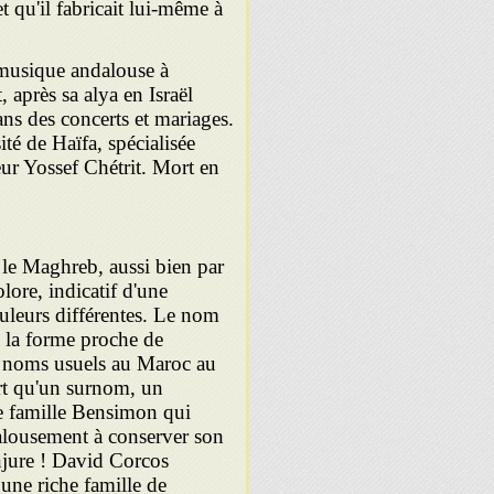
 qu'il fabricait lui-même à
 musique andalouse à
 après sa alya en Israël
ans des concerts et mariages.
té de Haïfa, spécialisée
eur Yossef Chétrit. Mort en
le Maghreb, aussi bien par
lore, indicatif d'une
ouleurs différentes. Le nom
s la forme proche de
es noms usuels au Maroc au
rt qu'un surnom, un
ne famille Bensimon qui
jalousement à conserver son
njure ! David Corcos
une riche famille de