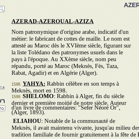
AZE
AZERAD-AZEROUAL-AZIZA
Nom patronymique d'origine arabe, indicatif d'un
métier: le fabricant de cottes de maille. Le nom est
attesté au Maroc dès le XVIème siècle, figurant sur
la liste Tolédano des patronymes usuels dans le
pays à l'époque. Au XXème siècle, nom peu
répandu, porté au Maroc (Meknès, Fès, Taza,
Rabat, Agadir) et en Algérie (Alger).
YAHYA:
Rabbin célèbre en son temps à
« י
Meknès, mort en 1598.
SHELOMO
: Rabbin à Alger, fin du siècle
רש
dernier et première moitié de notre siècle. Auteur
d'un livre de commentaires: "Sefer Néoré Or",
רשי
(Alger, 1893).
הנו
באת
ELIAHOU
: Notable de la communauté de
Meknès, il avait maintenu vivante, jusqu'au milieu de
tradition familiale de fournir gratuitement à la fête de