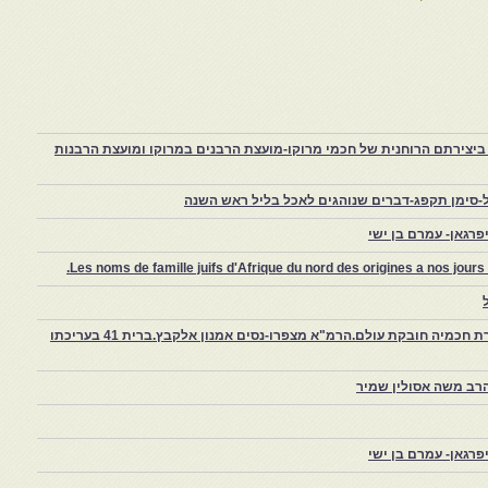
יצירתם הרוחנית של חכמי מרוקו-מועצת הרבנים במרוקו ומועצת הרבנות
-סימן תקפג-דברים שנוהגים לאכל בליל ראש השנה
רגאן- עמרם בן ישי
Les noms de famille juifs d'Afrique du nord des origines a nos jou
צפרו – קהילה יהודית קטנה במרוקו, ויצירת חכמיה חובקת עולם.הרמ"א מצפרו-נסים אמנון אלקבץ.ברית 41 בעריכתו
רב משה אסולין שמיר
רגאן- עמרם בן ישי