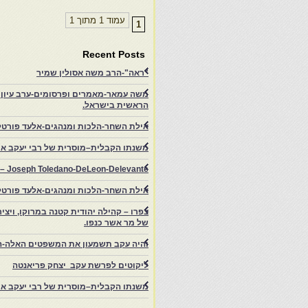
עמוד 1 מתוך 1
1
Recent Posts
"ראה"-הרב משה אסולין שמיר
משה עמאר-מאמרים ופרסומים-ערב עיון ב
הראשית בישראל.
אילת השחר-הלכות ומנהגים-אלעד פורטל
משנתו הקבלית–מוסרית של רבי יעקב איפ
rs – Joseph Toledano-DeLeon-Delevante.
אילת השחר-הלכות ומנהגים-אלעד פורטל
של מר אשר כנפו.
והיה עקב תשמעון את המשפטים האלה-ה
ליקוטים לפרשת עקב יצחק פריאנטה
משנתו הקבלית–מוסרית של רבי יעקב איפ