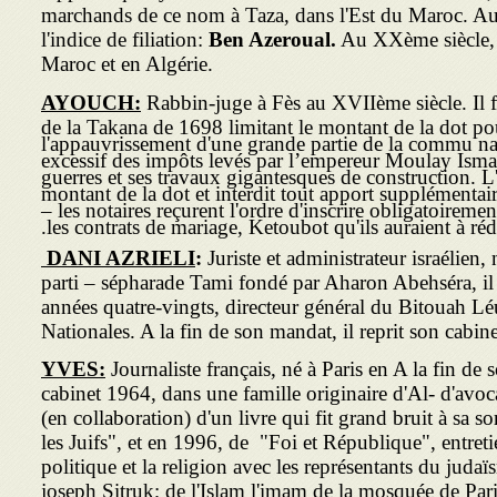
marchands de ce nom à Taza, dans l'Est du Maroc. Au
l'indice de filiation:
Ben Azeroual.
Au XXème siècle, 
Maroc et en Algérie.
AYOUCH:
Rabbin-juge à Fès au XVIIème siècle. Il f
de la Takana de 1698 limitant le montant de la dot po
l'appauvrissement d'une grande partie de la commu nau
excessif des impôts levés par l’empereur Moulay Isma
guerres et ses travaux gigantesques de construction. L
montant de la dot et interdit tout apport supplémentair
– les notaires reçurent l'ordre d'inscrire obligatoireme
les contrats de mariage, Ketoubot qu'ils auraient à rédi
DANI AZRIELI
:
Juriste et administrateur israélien
parti – sépharade Tami fondé par Aharon Abehséra, i
années quatre-vingts, directeur général du Bitouah Lé
Nationales. A la fin de son mandat, il reprit son cabin
YVES:
Journaliste français, né à Paris en A la fin de 
cabinet 1964, dans une famille originaire d'Al- d'avoc
(en collaboration) d'un livre qui fit grand bruit à sa s
les Juifs", et en 1996, de "Foi et République", entretie
politique et la religion avec les représentants du juda
joseph Sitruk; de l'Islam l'imam de la mosquée de Pari