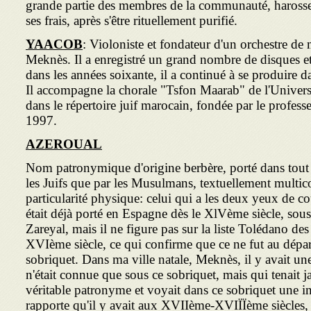
grande partie des membres de la communauté, harosset
ses frais, après s'être rituellement purifié.
YAACOB
: Violoniste et fondateur d'un orchestre de
Meknès. Il a enregistré un grand nombre de disques et,
dans les années soixante, il a continué à se produire d
Il accompagne la chorale "Tsfon Maarab" de l'Universi
dans le répertoire juif marocain, fondée par le profess
1997.
AZEROUAL
Nom patronymique d'origine berbère, porté dans tout 
les Juifs que par les Musulmans, textuellement multico
particularité physique: celui qui a les deux yeux de c
était déjà porté en Espagne dès le XlVème siècle, sou
Zareyal, mais il ne figure pas sur la liste Tolédano d
XVIème siècle, ce qui confirme que ce ne fut au dépa
sobriquet. Dans ma ville natale, Meknès, il y avait u
n'était connue que sous ce sobriquet, mais qui tenait 
véritable patronyme et voyait dans ce sobriquet une i
rapporte qu'il y avait aux XVIIème-XVIÏÏème siècles, 