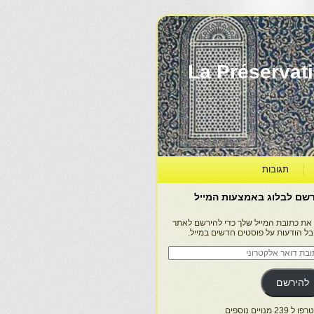
La Préservation, la Diff
תגובות
שם לבלוג באמצעות המייל
 את כתובת המייל שלך כדי להירשם לאתר
בל הודעות על פוסטים חדשים במייל.
בת
ר
טרוני
להירשם
 239 מנויים נוספים