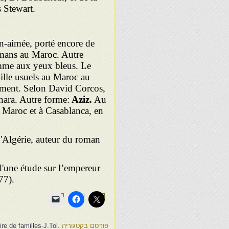
s Stewart.
en-aimée, porté encore de
ulmans au Maroc. Autre
omme aux yeux bleus. Le
ille usuels au Maroc au
vement. Selon David Corcos,
hara. Autre forme:
Aziz.
Au
 Maroc et à Casablanca, en
d'Algérie, auteur du roman
d'une étude sur l’empereur
77).
פורסם בקטגוריה
.Une histoire de familles-J.Tol