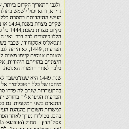
ולגבי התאריך הקדום ביותר, ש
גרידא, והוא יכול לשמש בתולד
מעשי התיהדותם במסכת כלל חי
שקיים 
בקיום מ
הללו כיהודים לכל דבר. ואין 
הפרעות, 1449, ל
שאותם אנוסים קיימו מצוות לפנ
חיצוניים בהוייתם היהודית, א
בלבד לאחר ההמרה האנוסה.
שנת 1449 היא שנת־משב
מיחסו של כלל האוכלוסיה אל ע
הפרעות הגיעו אליה בחודש יונ
התנאים בשני המקומות. גם בסי
למשרות חשובות בהנהגת העיר
בהם. בטולידו נערך לאחד הפרע
(s sunt