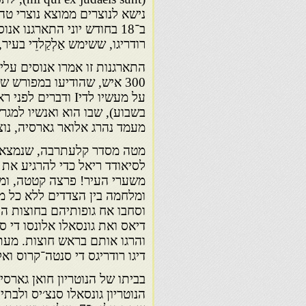
נישא לנוצרים ממוצא נוצרי טהו
ב־18 בחודש יוני התארגנו 
רודריגו, ששימש אַלְקַלדֵי בעיר,
התארגנות זו אמרו אנוסים על
300 איש, שהודיעו במפורש 
בשבוע), שבו הוא ואנשיו למגרש
מעמד נהרג אלואר גארסיה, נוצר
מטה מסדר קלעתרבה, שנמצא ב
לסיאודד ריאל כדי להרגיע את 
משערי העיר! פרצה קטטה, ומפק
ומלחמה בין הצדדים ללא כל מעצ
וסחבו אח גופותיהם בחוצות ה
דיאס ואת גונסאלו אלונסו די
והרגו אותם בראש חוצות. מעת
דיגו רודריגס די סנטה־קרוס וא
בביתו של הנוטריון חואן גארס