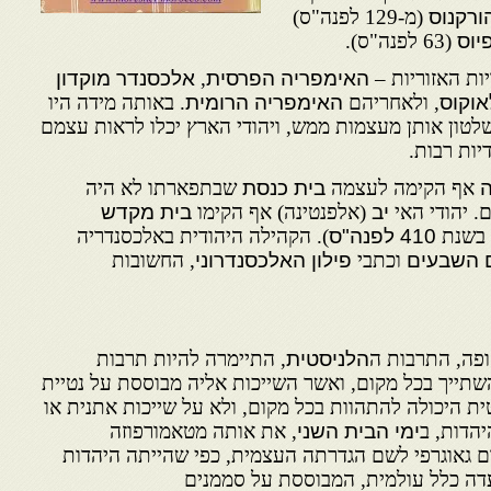
הורקנוס
(מ-129 לפנה"ס)
יוס
(63 לפנה"ס).
יות האזוריות –
האימפריה הפרסית
,
אלכסנדר מוקדון
אוקוס
, ולאחריהם
האימפריה הרומית
. באותה מידה היו
לטון אותן מעצמות ממש, ויהודי הארץ יכלו לראות עצמם
יות רבות.
ה
אף הקימה לעצמה
בית כנסת
שבתפארתו לא היה
 יהודי האי
יב
(אלפנטינה) אף הקימו
בית מקדש
 בשנת
410 לפנה"ס
). הקהילה היהודית באלכסנדריה
 השבעים
וכתבי
פילון האלכסנדרוני
, החשובות
ה, התרבות ה
הלניסטית
, התיימרה להיות תרבות
השתייך בכל מקום, ואשר השייכות אליה מבוססת על נטיית
טית היכולה להתהוות בכל מקום, ולא על שייכות אתנית או
יהדות, ב
ימי הבית השני
, את אותה מטאמורפוזה
 גאוגרפי לשם הגדרתה העצמית, כפי שהייתה היהדות
דה כלל עולמית, המבוססת על סממנים