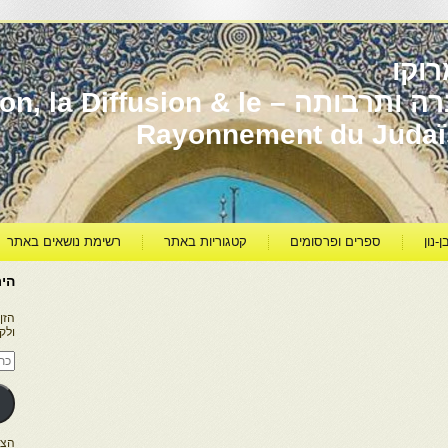
וקו
יהדות מרוקו עברה ותרבותה – usion & le
Rayonnement du Juda
ן-נון
ספרים ופרסומים
קטגוריות באתר
רשימת נושאים באתר
היר
הזן
ולק
כתו
דוא
אלק
הצטרפו ל