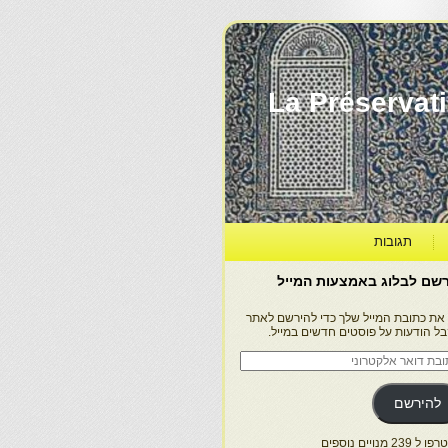
La Préservation, la Diff
תגובות
שם לבלוג באמצעות המייל
 את כתובת המייל שלך כדי להירשם לאתר
בל הודעות על פוסטים חדשים במייל.
בת
ר
טרוני
להירשם
 239 מנויים נוספים