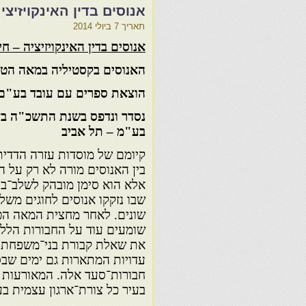
אנוסים בדין האינקויזיצי
תאריך
7 ביולי 2014
אנוסים בדין האינקויזיציה – חי
האנוסים בקסטיליה במאה הט"
הוצאת ספרים עם עובד בע"ם 
נסדר ונדפס בשנת התשכ"ה בד
בע"מ – תל אביב
קיומם של מוסדות עזרה הדדית
בין האנוסים מורה לא רק על 
אלא הוא סימן מובהק לשלב־בי
שבו נזקקו אנוסים לחוגים מש
שונים. לאחר מחצית המאה הט״ו
שומעים עוד על החבורות הללו
את שאלת קבורת בני־משפחתו ל
עדויות המתארות גם ימים שבס
חבורות־סעד אלה. המאורעות ש
בעיר כל צורת־ארגון עצמית ב