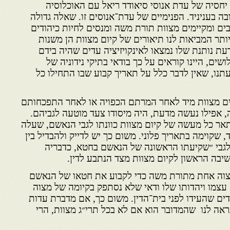
חסיה של עדת אנוסי סיאודד ריאל עם האוכלוסיה
בה בעניניד. הפנימיים של עדת־אנוסים זו. שאלה גדולה
ים ומקיימים מצוות תורת משה ומנסים לחיות כיהודים
ותר המביאות לנו תיאורים של קיום מצוות הן משנות
ת נותנת שלו נמצאו לאינקויזיציה עדים שהיה בידם
ים, היינו קוראים על כך בודאי בתיקי נידוניה של
עתנו, שאין לדבר כלל על תאריך קבוע שבו התחילו כל
ים מצוות מיד לאחר המרתם הכפויה או לאחר התפכחותם
, אפילו נעשה מדעת, היה מיסודו צעד מוטעה לגביהם.
אר כל מעשה של קיום מצוות כוונתו לגבי הנאשם, שעלה
, שקוימה בתאריך פלוני. משום כך יש לדייק ולהבדיל בין
ה לגבי ״שקיעתו הראשונה של הנאשם בחטא, כדבריה
יבה הראשון לקיום מצוות מצד הנתבע לדין.
 במצוה אחת מתורת משה כדי לקבוע את חטאו של הנאשם
עצמו ויהדותו שלו ודאי שלא נסתפק בקיומה של מצוה
ים שהעידו לפני בית־הדין. משום כך, אם מדברת עדות
אה לנו שהמדובר הוא אם לא בכל תרי״ג מצוות, הרי