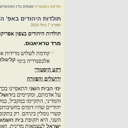
פורסם בקטגוריה
אנוסים בדין האינקויזיצ
תולדות היהודים באפ' ה
תאריך
7 ביולי 2014
תולדות היהודים בצפון אפריקה
מרד טראיאנוס.
קודמת לשלוש מרידות אל
קליגולה
אלכסנדריה בימי
רקע היסטורי
ירושלים והפזורה
ימי הבית השני
התאפיינו בכך
על אדמתם, ומקיימים ב
ירושלי
והמדיני, התקיימו במקביל, במ
יהודיים שהיו דומים בחשיבותם 
קשרי גומלין ביניהם. רק בתקו
השני, היא תקופת
בית חשמונ
ישראל
לעצמאות מדינית. וזאת