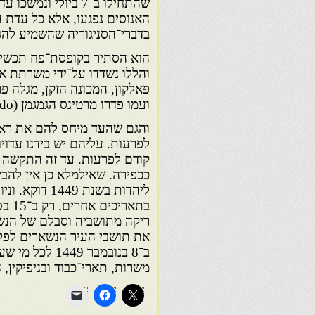
האנוסים נפגעו, אלא כל עדת 
בדברי־הסניגוריה שהשמיע להגנ
והללו נשדדו על־ידי משרתת א
פאלקון, המכונה הזקן, מגלה פ
ועמו פדרו מרטינס הגמגמן (tartamudo) צוינו כאחראים להתעוררות האנוסים
והגם שהעד מיחס להם את ראשי
לפרעות. עליהם יש בידנו עדוי
קודם לפרעות. עד זה התקשה ל
ככפירה. שאילמלא כן אין להבי
ליהדות בשנת 
בתאר
ריקה מתושביה וסבלם של הנשא
את תושבי העיר הנשארים לפלי
ב־8 בנובמבר 9
משרות, תארי־כבוד ובניפיקין, 