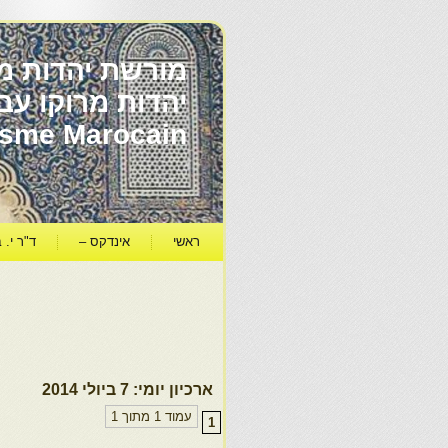
מורשת יהדות מר
ïsme Marocain
ראשי
אינדקס –
ד"ר י. ב
ארכיון יומי:
7 ביולי 2014
עמוד 1 מתוך 1
1