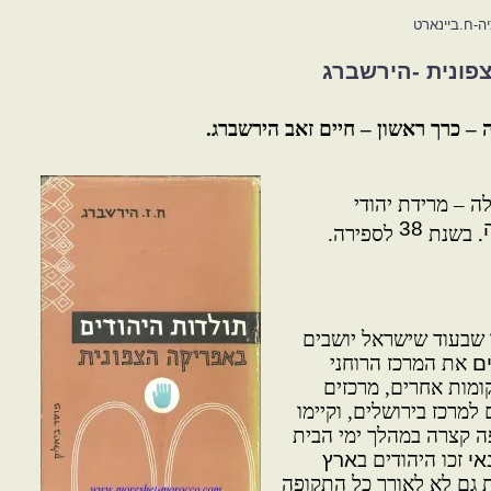
יה-ח.ביינארט
צפונית -הירשברג
 – כרך ראשון – חיים זאב הירשברג.
ה – מרידת יהודי
38
, בשנת
לספירה.
 שבעוד שישראל יושבים
ם
את המרכז הרוחני
קומות אחרים, מרכזים
למרכז בירושלים, וקיימו
פה קצרה במהלך ימי הבית
אי
זכו היהודים ב
ארץ
 גם לא לאורך כל התקופה