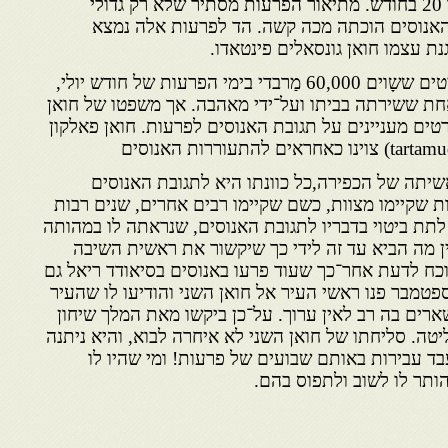
שהתחילו ב־7 ביולי ונמשכו עד 20 בחודש. מתיאור הפרעות מסתיר שלא רק גדולי
האנוסים הוכתה מכה קשה. הד לפרעות אלה נמצא
ת עצמו חואן גונסאלים פינטאדו.
הוא הסתיר בקופסת־פח תכשיטים ששָוים 60,000 מַרבדי בימי הפרעות של חודש יולי,
חת ששירתה בביתו ועל־ידי מאהבה. אך משפטו של חואן
רטים מעניינים על תגובת האנוסים לפרעות. חואן פאלקון
תה של הכפירה,כל כוונתו היא לתגובת האנוסים
ות שקיימו מצוות, כשם שקיימו רבים אחרים, שנים רבות
תת ביטוי בדבריו לתגובת האנוסים, שנראתה לו במהותה
ן מה הביא עד זה לידי כך שיקשור את ראשית השיבה
1449 דוקא. וניווכח לדעת אחר־כך שעוד פרעו באנוסים בסיאודד ריאל גם
יכים אחרים, רק ב־15 בספטמבר פנו ראשי העיר אל חואן השני והודיעו לו שהעיר
רים בה רב לאין ערוך. על־כן ביקשו מאת המלך שיחון
טה. סליחתו של חואן השני לא איחרה לבוא, והיא ניתנה
144 לכל מי שעבד עבירות באותם שבועים של פרעות! ומי שהיו לו
הותר לו לשוב ולתפוס בהם.