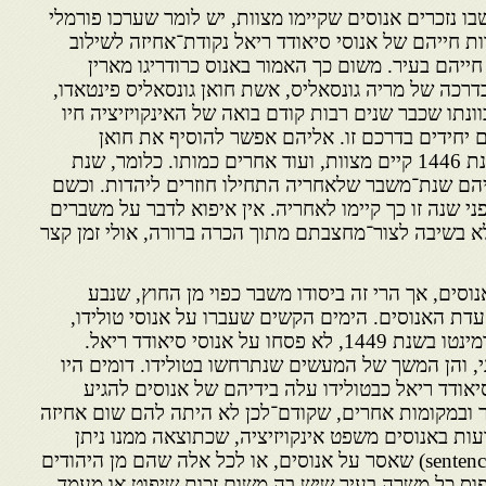
בו נזכרים אנוסים שקיימו מצוות, יש לומר שערכו פורמלי
ות חייהם של אנוסי סיאודד ריאל נקודת־אחיזה לשילוב
יהם בעיר. משום כך האמור באנוס כרודריגו מארין
מצוות בשנת,1434 או בדרכה של מריה גונסאליס, אשת חואן גונסאליס פינטאדו,
צוות בשנת,1444 כל כוונתו שכבר שנים רבות קודם בואה של האינקויזיציה חיו
הם יחידים בדרכם זו. אליהם אפשר להוסיף את חואן
גונסאליס אסקוחידו, שכבר בשנת 1446 קיים מצוות, ועוד אחרים כמותו. כלומר, שנת
א היתה לגביהם שנת־משבר שלאחריה התחילו חוזרים ליהדות. וכשם
י שנה זו כך קיימו לאחריה. אין איפוא לדבר על משברים
לא בשיבה לצור־מחצבתם מתוך הכרה ברורה, אולי זמן קצר
ר לאנוסים, אך הרי זה ביסודו משבר כפוי מן החוץ, שנבע
דת האנוסים. הימים הקשים שעברו על אנוסי טולידו,
בהתעוררות שגרם לה פדרו סרמינטו בשנת 1449, לא פסחו על אנוסי סיאודד ריאל.
י, והן המשך של המעשים שנתרחשו בטולידו. דומים היו
אודד ריאל כבטולידו עלה בידיהם של אנוסים להגיע
 ובמקומות אחרים, שקודם־לכן לא היתה להם שום אחיזה
ות באנוסים משפט אינקויזיציה, שכתוצאה ממנו ניתן
פסק־הדין – החוק (sentencia-estatuto) שאסר על אנוסים, או לכל אלה שהם מן היהודים
hii qui ex judaei), לתפוס כל משרה בעיר שיש בה משום זכות שיפוט או מעמד