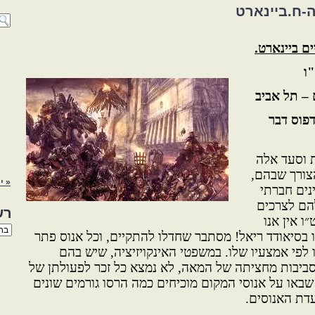
ה-ח.ביינארט
ים ביינארט.
ו
– תל אביב
פוס דבר
 וסעד אלה
הצורך שבהם,
« יו
נים חברתי
להם לצרכים
רש
 אין אנו
רשי
 בסיאודד ריאל! מסתבר שחדלו להתקיים, וכל אנוס פתר
הנו
באת
פי אמצעיו שלו. במשפטי האינקויזיציה, שיש בהם
ביבות מחציתה של המאה, לא נמצא כל זכר לפעולתן של
באו על אנוסי המקום מוכיחים כמה הרסו גורמים שונים
עדת האנוסים.