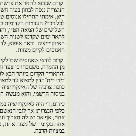
קודם שנבוא לתאר את פרשת י
הנוצרית ננסה לבחון בעיה חשו
היא, אימתי התחילו אנוסים שב
לכל דבר? העדויות הקדומות בי
השלושים של המאה הט״ו, והדע
לתאר ימים שקדמו לשנות השלוש
האינקויזיציה. נראה איפוא, לד
האנוסים לקיים מצוות.
קרוב לודאי שאנוסים שבו לקי
מן ההמרה, משנוכחו כי צעד זה
והתאריך הקדום ביותר הבא לת
בידי בית־הדין למצוא עד למצוד
כוונת צרכיה של האינקויזיצי
בניסוח הרשמי, והוא מעשה־הש
כידוע, די היה לאינקויזיציה
כלפי הנצרות! אך לגבי הנאשם 
אחת, אף אם יש לה תאריך ועד
אחת בקיומה של מצוה אחת, נר
במצוות הרבה.