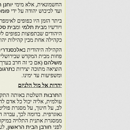
החשמונאית, אלא מימי
יוחנן 
ועד לכיבוש יהודה על ידי
פומפ
ביתר הזמן היו כפופים לאימפר
ויורשיו מ
בית תלמי
ומ
בית סל
היהודים שבתפוצות כפופים לש
כקהילה אחת מבין קהילות יהוד
הקהילה היהודית ב
אלכסנדרי
פחות מבית המקדש שבירושלים.
משלהם
(אם כי זה חרב בערך
הוציאה מתוכה יצירות כ
תרגום
ומשפיעות עד ימינו.
יהדות אל מול הלניזם
ה
תרבות
השלטת באותה התקופ
עולמית, אליה יכול כל אדם ל
לב, על חינוך, על מסגרת פולי
גאוגרפית. בדומה לכך, עברה ה
ממסגרת אתנית התלויה במיקום
לפני
חורבן הבית הראשון
, לע