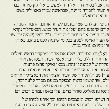
ר. אבל בסיאודד ריאל היה למעשים אלו גוון מיוחד. כבר
אנוסי העיר לחבורה מזוינת, שבראשה עמדו באצ׳יליר בשם
 וחואן גונסאליס.
יה, שידוע להם שמתכוננים לשדוד אותם. החבורה מנתה
שקודם שיפגעו בהם יעלו את העיר באש. הבאצ׳יליֶר נקרא
על מעשיו לדיI ודברים לפני ראשות העיר, אך כעבור כמה ימים, ב־7 ביולי (שהיה יום שני
 העיר ואיימו לפגוע בכל מי שינסה לפגוע בהם. באותו
י ממוצא נוצרי גמור.
אַלמַגרו הסמוכה, שלח את אחד ממפקדיו בראש חיילים
הרוחות. הללו, בלי ידיעת אנשי העיר, תפסו את אחד
דה של קבוצה זו נהרג. מכאן ואילך פרצו פרעות
ור. את הבאצייליר רודריגו ואת אחיו פרנאנדו הרגו
עיר! מבית־הסוהר של העיר הוציאו את הבאצ׳יליר אריאס
 סילס, שהואשמו ברצח המפקד מטעם מסדר קלעתרבה,
ה החלו גם בהצתת רכוש, ובתיהם של האנוסים דוקטור
לונסו גונסאליס, סוחר־בדים, עלו באש ועמהם רכוש רב!
יה נשרפו רכוש ומסמכים רבים! וכך אירע לביתו של
הנוטריון גונסאלו סנצ׳יס ולבתיהם של נוטריונים אנוסים אחרים. 22 איש נהרגו בפרעות,