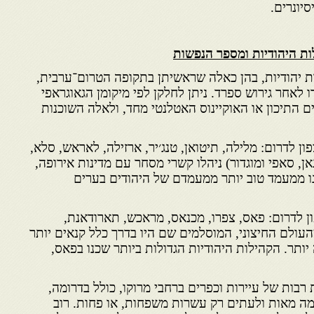
יונרים.
ת היהודיות ומספר הנפשות
ות יהודיות, בהן כאלה שראשיתן בתקופה הטרום־ערבית,
לאחר גירוש ספרד. ניתן לחלקן לפי מיקומן הגאוגראפי
ם התיכון או האוקיינוס האטלנטי מחד, ולאלה השוכנות
ן לדרום: מלילה, תיטואן, טנג׳יר, ארזילה, לאראש, סלא,
ן, סאפי ומוגדור) ניהלו קשרי מסחר עם מדינות אירופה,
נו ממעמד טוב יותר ממעמדם של היהודים בערים
ן לדרום: פאס, צפרו, מכנאס, מראכש, תארודאנת,
עולם החיצוני, המוסלמים שם היו בדרך כלל קנאים יותר
יותר. הקהילות היהודיות הגדולות ביותר שכנו בפאס,
 רבות של עיירות וכפרים ברחבי מרוקו, כולל בדרומה,
מה מאות ולעתים רק עשרות משפחות, או פחות. רוב