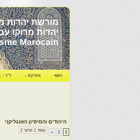
מורשת יהדות מר
ïsme Marocain
ראשי
אינדקס –
ד"ר י. ב
היהודים והמיסיון האנגליקני
עמוד 1 מתוך 2
»
2
1