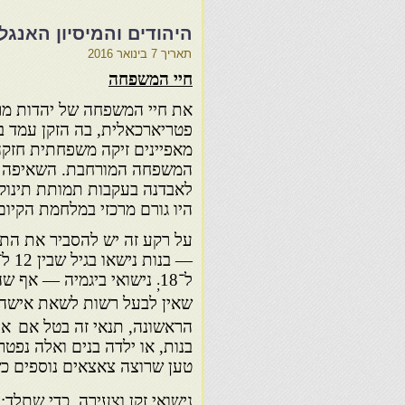
היהודים והמיסיון האנגל
תאריך
7 בינואר 2016
חיי המשפחה
את חיי המשפחה של יהדות מר
פטריארכאלית, בה הזקן עמד 
מאפיינים זיקה משפחתית חזקה
המשפחה המורחבת. השאיפה 
לאבדנה בעקבות תמותת תינוקו
היו גורם מרכזי במלחמת הקיום
על רקע זה יש להסביר את התו
ל־18
נישואי ביגמיה — אף שה
;
שאין לבעל רשות לשאת אישה 
הראשונה, תנאי זה בטל אם
אי
בנות, או ילדה בנים ואלה נפטרו
טען שרוצה צאצאים נוספים כ
,
נישואי זקן וצעירה, כדי שתלד: