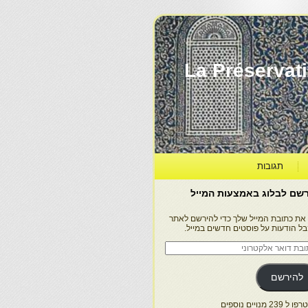
La Préservation, la Diff
תגובות
שם לבלוג באמצעות המייל
 את כתובת המייל שלך כדי להירשם לאתר
בל הודעות על פוסטים חדשים במייל.
בת
ר
טרוני
להירשם
 239 מנויים נוספים