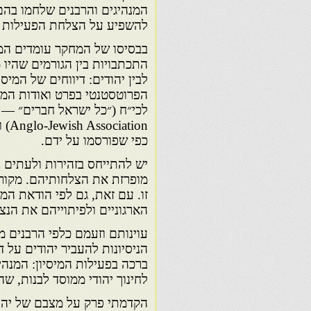
המנהיגים והרבנים שלחמו בהם:
להשפיע על הצלחת הפעילות של
בבסיסו של המחקר עומדים המק
התכתבויות בין הגורמים שהיו מ
לבין יהודים: דיווחים של המיס
הפרוטסטנטי בפרט ואודות המיס
כפי שפורסמו על ידם.
יש להתייחס בזהירות ולעתים ב
מופרזת את הצלחותיהם. מקורו
זו. עם זאת, גם לפי הודאת ה
הארגוניים ולפיתוייהם את הנצ
עוינותם וזעמם כלפי הרבנים מ
הניסיונות להעביר יהודים על
ברכה בפעילות המיסיון: המנהי
לחינוך יהודי ממוסד לבנות, שהי