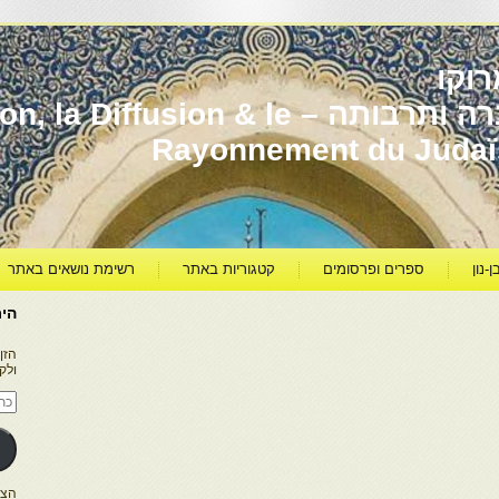
וקו
יהדות מרוקו עברה ותרבותה – usion & le
Rayonnement du Juda
ן-נון
ספרים ופרסומים
קטגוריות באתר
רשימת נושאים באתר
היר
הזן
ולק
כתו
דוא
אלק
הצטרפו ל