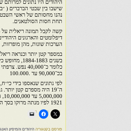
היהודים היו נתונים למרותם של
שישבו בין שבטי הברברים ( ״ב
נהנו מחסותם של ראשי השבטי
תחת חסות הסולטאנים.
דיפלומטים והארגונים היהודיים
הערכות שונות, מהן מופרזות, הנעות בין 60,000 
בכ־90,000 עד .100.000
ה־19 היה מספרם קטן יותר
000
1921 לפיו מנתה מרוקו בסך הכול 3,371,000 נפש.
פורסם בקטגוריה
היהודים והמיסיון האנגל