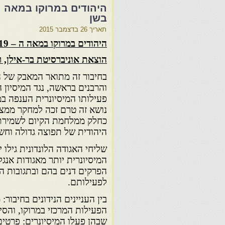
בשן
תאריך
26 בדצמבר 2015
היהודים במרוקו במאה ה
–
19 והמיסיון האנגליקני
הוצאת אוניברסיטת בר-אילן, ר
בחיבור זה מתואר המאבק של ה
והרבנים בראשה, נגד המיסיון ה
נושא זה טרם זכה למחקר ממצה,
כחלק ממלחמת הקיום לשמירת
היהודית של תפוצה גדולה וחשו
שליחי האגודה הלונדונית גילו 
המיסיונרית יותר מאגודות אנגל
הפרקים דנים בהם ובתגובות ה
לפעילותם.
בין העניינים הנידונים בחיבור:
הפעילות המרכזי במרוקו, והסי
שבהן פעלו המיסיונרים: פרטים