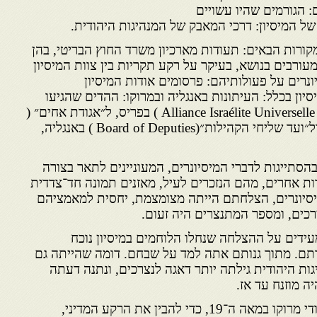
 הגורמים שהיו עשויים
 המיסיון: דרכי המאבק של המנהיגות היהודית.
ורות הבאים: תעודות מארכיון משרד החוץ הבריטי, בהן
עורבים בנושא, בעיקר על רקע תקריות בין צוות המיסיון
יונרים על פעולותיהם: פרסומים אודות המיסיון
יון בכלל: העיתונות באנגליה ובמרוקו: ההדים שהגיעו
לכי״ח (״כל ישראל חברים״ — Alliance Israélite Universelle ) בפריס, ל״אגודת אחים״ (
Anglo-Jewish Association) ול״ועד שליחי הקהילות״(Board of Deputies ) באנגליה,
הסתייגות לדברי המיסיונרים, המעוניינים לתאר בצורה
ת אחרים, מהם הנזכרים לעיל, מאזנים תמונה חד־צדדית
מיסיונרים, הצלחתם הייתה מצומצמת, יחסית למאמציהם
רכים, ומספר המתנצרים היה זעום.
עידים על ההצלחה שנחלו הלוחמים במיסיון נוכח
 דתם. מתוך גנותם אתה למד על שבחם. דומה שהייתה גם
גות היהודית גילתה יותר דאגה לנצרכים, ונתנה דעתה
ה מוזנח עד אז.
הקדמתי פרק על מצבם של יהודי מרוקו במאה ה־19, כדי להבין את הרקע המדיני,