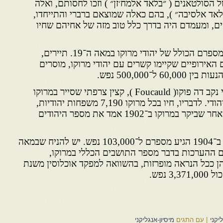
 הסולטאנים ( ״בלאד אלמח׳זן״ ) וזכו לחסותם, ואלה
לאד אלסיבה״ ), בהם כאלה שמוצאם ברברי והתייחדו,
ם, ומעמדם היה בדרך כלל טוב מזה של אחיהם שחיו
קשה לקבל תמונה ריאלית על מספרם הכולל של יהודי מרוקו במאה ה־19. תיירים,
 האירופיים שקיימו קשרים עם יהודי מרוקו, מוסרים
ל־500,000 נפש.
במספר קטן יותר וכנראה ריאלי נקב דה פוקו( Foucauld ), קצין צרפתי שסייר במרוקו
בשנים 1884-1883, מחופש כיהודי. לדבריו, חיו בכל מרוקו 7,190 משפחות יהודיות,
כלומר כ־40,000 נפש. צרפתי אחר שביקר במרוקו ב־1902 אמד את מספר היהודים
לפי נתונים שנאספו בידי כי׳׳ח, ב־1904 הגיע מספרם ל־103,000 נפש. יש להניח שבמאה
. גם ההערכות בדבר מספר התושבים הכללי במרוקו,
5,000, עד 10,000,000, הן ככל הנראה מופרזות, בהשוואה למפקד אוכלוסין משנת
יקני
|
עם התגים
מיסיון-אנגליקני