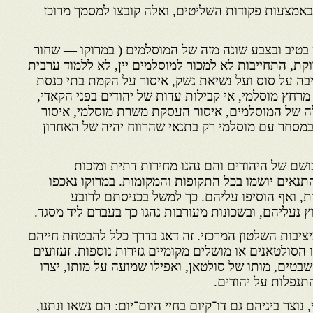
אמצעות פקודות השליטים, ואלה קובצו למסמך מרוכז
 בטיב ובצבע שונה מזה של המוסלמים ( במרוקו — שחור
קת, התחייבות לא למכור למוסלמים יין, לא ללמוד ערבית
יבה על סוס ועל נשיאת נשק, איסור על הקמת בתי כנסת
רחץ מוסלמי, אי קבילות עדות של יהודים בפני הקאדי,
לה של המוסלמים, איסור העסקת משרת מוסלמי, איסור
מסחר עם מוסלמי רק בתנאי שהרווח יהיה של האחרון
שם של היהודים והם נהנו מחירות דתית ומזכות
תנאים יושמו בכל התקופות והמקומות. במרוקו נאכפו
ת, ואף הוסיפו עליהם. כך למשל בכניסתם לרובע
ץ נעליהם, ובשכונות מעורבות נהגו כך בעברם ליד מסגד.
ציבות השלטון המרכזי. זה דאג בדרך כלל להבטחת חייהם
הסולטאנים או מושלים מקומיים גזירות נוספות. זעזועים
שבטים, מותו של סולטאן, ואפילו שמועה על מותו, יצרו
נפלות על יהודים.
נוצר ביניהם גם דו־קיום בחיי היום־יום: הם נשאו ונתנו,