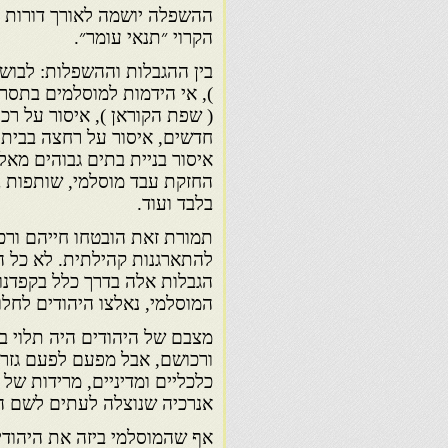
ההשפלה יושמה לאורך דורות ב
הקרוי ״תנאי עומר״.
בין ההגבלות וההשפלות: לבוש
), אי הידמות למוסלמים בתסרו
( שפת הקוראן ), איסור על רכ
חדשים, איסור על רחצה בבית מ
איסור בניית בתים גבוהים מא
החזקת עבד מוסלמי, שותפות ב
בלבד ועוד.
תמורת זאת הובטחו חייהם ורכו
להתארגנות קהילתית. לא כל ה
הגבלות אלה בדרך כלל בקפדנו
המוסלמי, נאלצו היהודים לחלו
מצבם של היהודים היה תלוי בי
ורכושם, אבל מפעם לפעם גזרו 
כלכליים ומדיניים, מרידות של 
אנרכיה שנוצלה לעתים לשם הת
אף שהמוסלמי ביזה את היהודי, 