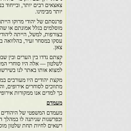
צאצאים רבים יותר, ובייחוד ב
יותר מבימינו.
פרנסתם של יהודי מרוקו הייתה
מוסלמים בגלל אמונתם או שהיו 
בצורפות, למשל, הייתה ליהוד
עסקו במסחר זעיר, בהלוואה בר
צאן.
קצתם נדדו בין הערים ובין שב
לשלטון — אלה היו סוחרי המלך
למצוא אותו באתר לנו בשירשור
מקצת יהודים היו מעורבים במס
מתווכים לסוחרים אירופים, והי
כך למדים אנו ממקורות אירופיי
מעמדם
מעמדם המשפטי של היהודים ב
ובפרשנות שניתנה לו במהלך הדור
רשאים לחיות תחת שלטון מוסל