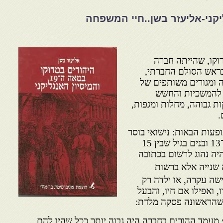
יקני-אליעזר בשן..חיי המשפחה
וקו, שהייתה חברה
בראש הסולם החברתי,
 ומגורים משותפים של
להמשכיות והחשש
ת גבוהה, מחלות ומגפות,
.
פעות הבאות: נישואי בוסר
— בנות נישאו בגיל שבין 12 ל־13 ובנים בגיל שבין 15
יה נהוג לרשום בכתובה
שנייה אלא ברשות
שה עקרה, או ילדה רק
, ואפילו אם חיו, והבעל
שהראשונה פסקה מלדת:
מעמד ההורים בחברה היה גבוה יותר ככל שהיו להם