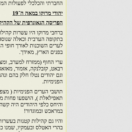
החברתי והכלכלי לפעולות המיס
יהודי מרוקו במאה ה־19
הפריסה הגאוגרפית של הקהילו
ברחבי מרוקו היו עשרות קהיל
בתקופה הערבית וכאלה שנוסדו 
לערים השוכנות לאורך חופי הי
בפנים הארץ, מאידך.
ערי החוף (ממזרח למערב, ומצפו
רבאט, קזבלנקה, אזמור, מאזאגא
וגם יהודים נטלו חלק בהם ונה
הפנימיות.
תושבי הערים הפנימיות ( מצפו
תאפילאלת ), הושפעו פחות מה
והיחס כלפי היהודים היה קשה 
במראכש ובמוגדור!
והיו גם קהילות קטנות בעשרות
בהרי האטלס ובעמקיו, שמנו כ