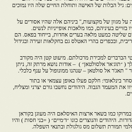
נים: גיל הבלות של האישה ותוחלת החיים שלה היו נמוכים
 על מגוון של מקצועות," ביניהם אלה שהיו אסורים על
בזויים בעיניהם, כמו מלאכות אופייניות לנשים.
ים שליטה כמעט מלאה בערים אחדות, בייחוד בפאס. הם
יבית, ובכפרים בהרי האטלס גם בחקלאות זעירה ובגידול
טי הברברים למכירת מרכולתם. מיעוט קטן היה מקורב
 ( ״תוג׳אר אלסולטאן״ ) – אודות נושא מרתק זה, ניתן
 " תאג'ר אל סולטאן – שנהנו ממונופול על ענף כלכלי.
חר בינלאומי: חלקם פעלו באופן עצמאי או בתור
וו את המעמד הגבוה. היהודים נחשבו גורם יצרני ומצליח,
ם.
מרוקו כמו בשאר ארצות האיסלאם היה מעוגן בקוראן
ות. היהודים והנוצרים כונו ״ד׳מיים״ ( =בני חסות ) והיו
מי תמורת תשלום מס גולגולת ובתנאי השפלה.