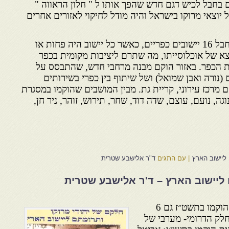
 בחבל לכיש דגם חדש שהפך אותו ל " חלון הראווה "
וצאי מרוקו בישראל והיה מודל לחיקוי לאזורים אחרים
בשנים 1954 – 1955 הוקמו בחבל 16 יישובים כפריים, כאשר כל יישוב היה פחות או
צא של אוכלוסייתו, מה שתרם ליציבות מקומית בכפר
ת הכפר. באזור הוקם מבנה מרחבי חדש, שהתבסס על
 (נורה ואבן שמואל) ושל שיתוף בין כפרי בשירותים
ם מרכז עירוני, קריית גת. מבין המושבים שהוקמו במסגרת
וגה, נועם, עוצם, שדה דוד, שחר, תירוש, זוהר, ניר חן,
ליישוב הארץ
|
עם התגים
ד"ר אלישבע שטרית
 ליישוב הארץ – ד'ר אלישבע שטרית
במסגרת ההתיישבות האזורית הוקמו בתשט״ז גם 6
לק הדרומי- מערבי של