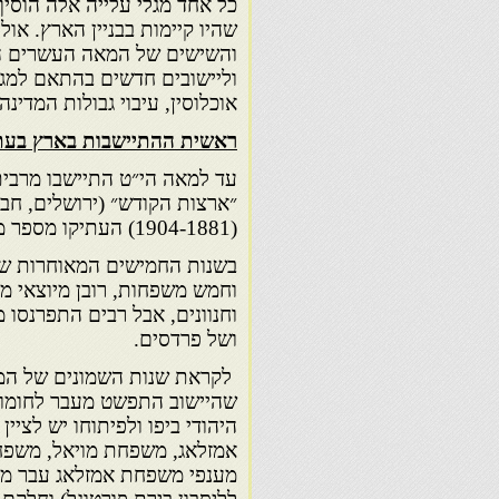
כל אחד מגלי עלייה אלה הוסיף
שהיו קיימות בבניין הארץ. או
והשישים של המאה העשרים הני
וליישובים חדשים בהתאם למגמ
אוכלוסין, עיבוי גבולות המדי
ראשית ההתיישבות בארץ בע
עד למאה הי״ט התיישבו מרבית
״ארצות הקודש״ (ירושלים, חבר
(1904-1881) העתיקו מספר משפחות את מושבם מירושלים ובאו להתיישב ביפו.
בשנות החמישים המאוחרות של
וחמש משפחות, רובן מיוצאי מר
וחנוונים, אבל רבים התפרנסו
ושל פרדסים.
לקראת שנות השמונים של המאה
שהיישוב התפשט מעבר לחומות 
היהודי ביפו ולפיתוחו יש לצי
אמזלאג, משפחת מויאל, משפחת
מענפי משפחת אמזלאג עבר ממר