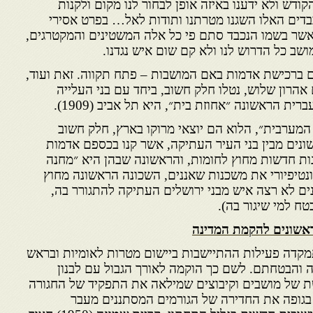
הקודש ולא ידענו באיזה אופן לבחור לנו מקום ולקנות
בדים האלו השגנו מטרתנו ותודות לאל… בפרט אסירי
 אשר בשמו הנכבד סתם פי כל אלה המשטינים והמקטרגים,
מושב כל הדרוש לנו ולא קם שום איש נגדנו.
 ברכישת אדמות באם המושבות – פתח תקווה. זאת ועוד,
 אהרון שלוש, נטלו חלק חשוב, ביחד עם בני העלייה
ת הראשונה ״אחוזת בית״, היא תל אביב (1909).
המערבית״, הלוא הם יוצאי מרוקו בארץ, חלק חשוב
ונים מבין בני העיר העתיקה, אשר קנו בכספם אדמות
נות חדשות מחוץ לחומות, והראשונה שבהן היא ״מחנה
ונטיפיורי את משכנות שאננים, השכונה הראשונה מחוץ
ם לא רצה איש מבני ירושלים העתיקה להתגורר בה,
ח למי שיגור בה).
אשונים להקמת המדינה
קדה פעילות ההתיישבות ביישום מטרות לאומיות ובראש
נה והבטחתם. לשם כך הוקמה לאורך הגבול עם לבנון
רשת של מושבים וקיבוצים שמילאה את התפקיד של החגורה
בגופה את החדירה של הגורמים המסתננים מעבר