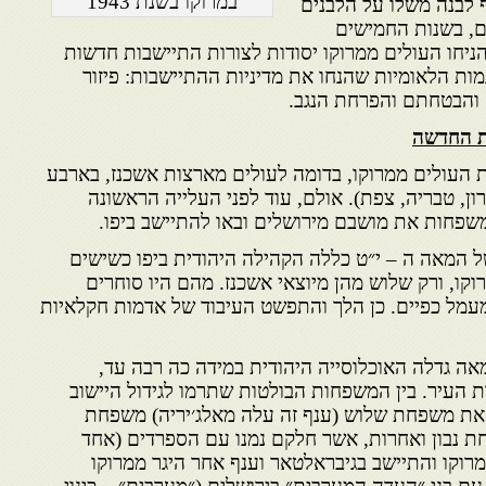
במרוקו בשנת 1943
 לבנה משלו על הלבנים
לם, בשנות החמישים
חו העולים ממרוקו יסודות לצורות התיישבות חדשות
ות הלאומיות שהנחו את מדיניות ההתיישבות: פיזור
נה והבטחתם והפרחת הנגב.
ת החדשה
 העולים ממרוקו, בדומה לעולים מארצות אשכנז, בארבע
ון, טבריה, צפת). אולם, עוד לפני העלייה הראשונה
 המאה ה – י״ט כללה הקהילה היהודית ביפו כשישים
וקו, ורק שלוש מהן מיוצאי אשכנז. מהם היו סוחרים
 מעמל כפיים. כן הלך והתפשט העיבוד של אדמות חקלאיות
 גדלה האוכלוסייה היהודית במידה כה רבה עד,
העיר. בין המשפחות הבולטות שתרמו לגידול היישוב
ין את משפחת שלוש (ענף זה עלה מאלג׳יריה) משפחת
 נבון ואחרות, אשר חלקם נמנו עם הספרדים (אחד
וקו והתיישב בגיבראלטאר וענף אחר היגר ממרוקו