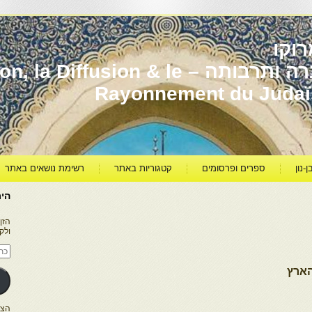
וקו
יהדות מרוקו עברה ותרבותה – usion & le
Rayonnement du Juda
ן-נון
ספרים ופרסומים
קטגוריות באתר
רשימת נושאים באתר
היר
הזן
ולק
כתו
דוא
אלק
הארץ
הצטרפו ל