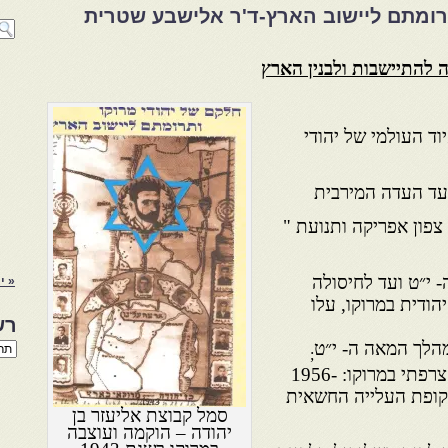
רומתם ליישוב הארץ-ד'ר אלישבע שטרית
 להתיישבות ולבנין הארץ
וד העולמי של יהודי
עד העדה המירבית
צפון אפריקה ותנועת "
י״ט ועד לחיסולה
« י
ודית במרוקו, עלו
רש
מהלך המאה ה- י״ט
רשי
;
הנו
בתקופת השלטון הקולוניאלי הצרפתי במרוקו: 1956-
באת
 ובשנים 1956 -1966 תקופת העלייה החשאית
סמל קבוצת אליעזר בן
יהודה – הוקמה ועוצבה