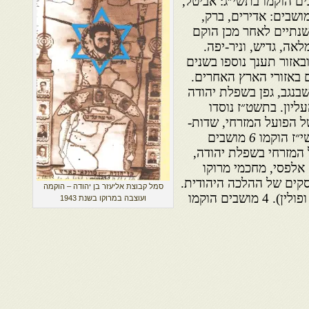
ים ראשונים הוקמו בתשי״ג: אביטל,
ון ומיטב. בתשט׳׳ז נוספו 6 מושבים: אדירים, ברק,
 שנתיים לאחר מכן הוקם
לאה, גדיש, וניר-יפה.
באזור תענך נוספו בשנים
ז עוד 12 יישובים באזורי הארץ האחרים.
נגב, גפן בשפלת יהודה
ליון. בתשט״ז נוסדו
ל הפועל המזרחי, שדות-
״ז הוקמו
6
מושבים
 המזרחי בשפלת יהודה,
 אלפסי, מחכמי מרוקו
וסקים של ההלכה היהודית.
סמל קבוצת אליעזר בן יהודה – הוקמה
יקה ופולין). 4 מושבים הוקמו
ועוצבה במרוקו בשנת 1943