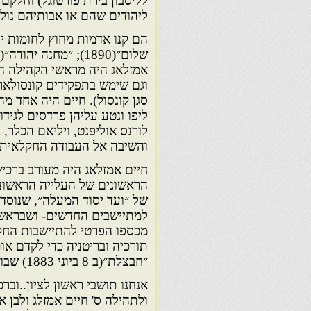
לליסבון בירת פורטוגל) וחלקם
ליהודים שהם או אבותיהם נולד
אמזלאג היה מראשי הקהילה הס
וגם שימש בתפקידים קונסולארי
סגן קונסול). חיים היה אחד 
ליפו ונטע עליהן פרדסים לגידו
לורנס אוליפנט, ויליאם הכלר,
והשיבה אל העבודה החקלאית 
חיים אמזלאג היה מעורב ברכי
הראשונים של העלייה הראשונה,
למתיישבים החדשים- ושבראשו ע
מכספו הפרטי להתיישבות הח
תורכיה ובריטניה כדי לקדם או
״חבצלת״(ב 8 ביוני 1883) שבו נכתב בין היתר כך:
אנחנו תושבי ראשון לציון..ובר
ולתהילה ס' חיים אמזלג ולבן אח