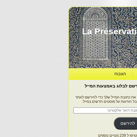
La Préservation, la Diff
תגובות
שם לבלוג באמצעות המייל
 את כתובת המייל שלך כדי להירשם לאתר
בל הודעות על פוסטים חדשים במייל.
בת
ר
טרוני
להירשם
 239 מנויים נוספים