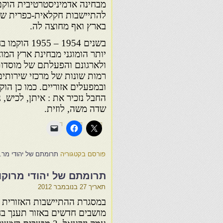
מבחינה אדמיניסטרטיבית הוקם
להתיישבות חקלאית-כפרית של י
בארץ ואף מחוצה לה.
יותר הומוגני מבחינת ארץ המו
ולארגונם והפעלתם של מוסדו
רמות שונות של מרכזי שירותים
ובמפעלים אזוריים. כמו כן הוק
החבל נזכיר את : איתן, לכיש, נ
שדה משה, לוזית.
פורסם בקטגוריה
תרומתם של יהודי מר. 
תרומתם של יהודי מרוקו
תאריך
27 בנובמבר 2012
מושבים חדשים באזור תענך בח