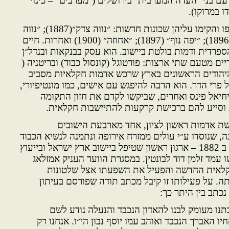
 עם בני ״העדה המערבית״ בירושלים (״מערבים״ – כינוי
ו במרוקו).
הם קנו אדמות מחוץ לחומות יפו והקימו עליהן שכונות חדשות: ״נווה צדק״(1887); ״נווה
שלום״(1890); ״מחנה יהודה״(1896); ״יפה נוף״ (1897); ״אחוזה״ (1900) ואחרות. חיים
פרדית ודמות בולטת ביישוב. הוא עסק בבנקאות ובנדל״ן
ים מטעם שתי ארצות: פורטוגל (קונסול כבוד) ובריטניה (
מהיהודים הראשונים בארץ שרכש אדמות חקלאיות מסביב
ל פרי הדר. הוא הרבה להיפגש עם אישים, כמו מונטיפיורי,
 יחיאל פינס ואחרים, שביקשו לקדם את חזון התקומה
וסייע להם ברכישת קרקעות להתיישבות חקלאית.
שת אדמות ראשון לציון, אחד מארבעת הישובים
 שנוסדו ע״י עולים ממזרח אירופה ונתמנה לנשיא הכבוד
של ״ועד יסוד המעלה״, שנוסד ב 1882 – ארגון ראשון שטיפל ביישוב ארץ ישראל ובייעוץ
מד זלמן דוד לבונטין. במסגרת הוועד העניק אמזלאג
קלאית החדשה והפעיל את השפעתו אצל שלטונות
תה. על פעילותו זו קיבל מכתב תודה שפורסם בעיתון
כתנו מעומק לבנו להאדון הנכבד והנעלה נודע לשם
יו האברך הנכבד ואוהב עמו יוסף נבון הי״ו. אנחנו רק