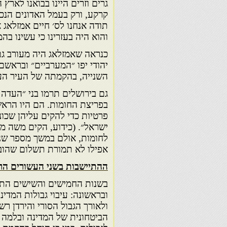
גרים וזרים היינו בבואנו לארץ 
קרקע, ורק בעמל האדונים הנכ
תודה אנחנו לס׳ חיים אמזלאג
והוא היה בעזרינו כי עשינו בה
כנראה שאמזלאג היה מעורב גם
יהודי יפו ״המערביים״ ובראשם
השנייה, בהקמתה של העיר העברי
גם בירושלים תרמו בני ״העדה 
בפריצת החומות. הם היו הראש
פרטיות כדי להקים עליהן שכו
ישראל״. (כידוע, הקים משה מ
לחומות, אולם במשך מספר שני
אפילו לא תמורת תשלום שהובט
ההתיישבות בשני העשורים הר
בשנות החמישים והשישים התמ
ובראשונה: עיבוי גבולות המדי
ולאורך הגבול הסורי והירדן 
הביטחונית של המדינה ובלמה 