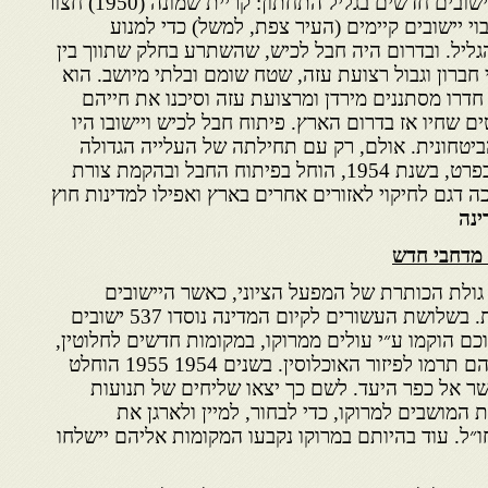
לגבולות. כמו כן הוחל בהקמת ישובים חדשים בגליל התחתון: קריית שמונה (1950) חצור
מעלות (1956 ) ובעיבוי יישובים קיימים (העיר צפת, למשל) כדי למנוע
יל. ובדרום היה חבל לכיש, שהשתרע בחלק שתווך בין
רי חברון וגבול רצועת עזה, שטח שומם ובלתי מיושב. הוא
חדרו מסתננים מירדן ומרצועת עזה וסיכנו את חייהם
שחיו אז בדרום הארץ. פיתוח חבל לכיש ויישובו היו
ביטחונית. אולם, רק עם תחילתה של העלייה הגדולה
מצפון אפריקה בכלל וממרוקו בפרט, בשנת 1954, הוחל בפיתוח החבל ובהקמת צורת
דגם לחיקוי לאזורים אחרים בארץ ואפילו למדינות חוץ
ינה
 מדחבי חדש
ולת הכותרת של המפעל הציוני, כאשר היישובים
הכפריים היו חלוצי ההתיישבות. בשלושת העשורים לקיום המדינה נוסדו 537 ישובים
ם הוקמו ע״י עולים ממרוקו, במקומות חדשים לחלוטין,
שלא היו מיושבים עד אז. בכך הם תרמו לפיזור האוכלוסין. בשנים 1954 1955 הוחלט
שר אל כפר היעד. לשם כך יצאו שליחים של תנועות
 המושבים למרוקו, כדי לבחור, למיין ולארגן את
״ל. עוד בהיותם במרוקו נקבעו המקומות אליהם יישלחו