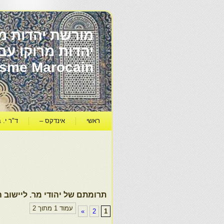
מורשת יהדות מר
ïsme Marocain
ראשי
אינדקס –
ד"ר י. ב
תרומתם של יהודי מר. ליישוב 
עמוד 1 מתוך 2
»
2
1