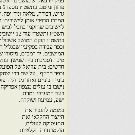
עמק יזרעאל. 3 מושב
פרז
גדיש, דבורה, מלאה וניר־יפה.
המרכז הכפרי אומן ליישובים: מ
ליישובים שהוקמו בחבל לכיש ו
תשט״ו ותשט״
בתשט״ו הוקם המושב אשבול שב
וכפר עבודה בפקיעין שבגליל הע
המושבים: יד רמב״ם, מיסודו ש
מיכה (סביבות בית שמש). בתשי
חדשים: בית עוזיאל של הפועל
וכפר הרי״ף , על שם רבי יצחק
בימי הביניים ואחד מגדולי הפ
(ישבו בו עולים מצפון אפר
בנגב המערבי: זמרת,
ישע, עמיעוז ושוקדה.
במגמה להגביר את
הייצור החקלאי ואת
התעסוקה לעולים,
הוקמו חוות חקלאיות