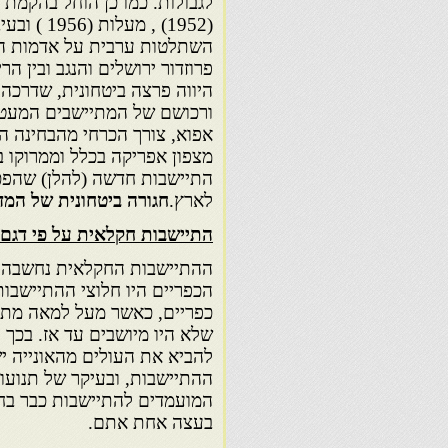
(1952) , 
השתלטות ערבית על אדמות הגל
פרוזדור ירושלים והנגב ובין ה
היווה פרצה ביטחונית, שדרכה 
ורכושם של המתיישבים המעטים 
אפוא, צורך הכרחי מהבחינה ה
התיישבות חדשה (להלן) שהפכה 
לארץ.
חגורה ביטחונית של המד
התיישבות חקלאית על פי דגם
ההתיישבות החקלאית נחשבה ג
כפריים, כאשר מעל למאה מתוכ
להביא את העולים מהאונייה י
ההתיישבות, ובעיקר של תנועות
המועמדים להתיישבות כבר בחו
בעצה אחת אתם.