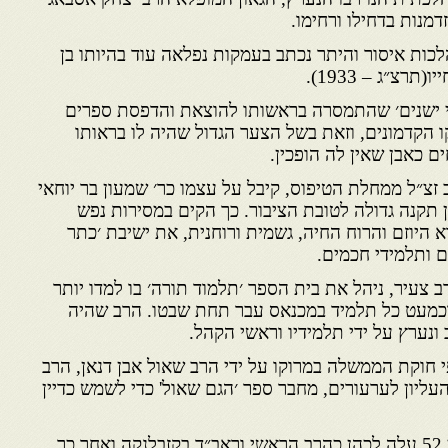
דמנות בדחילו ורחימו.
כות איסור והיתר נכתב בעמקות נפלאה עוד בהיותו בן
י ישנים׳ שהתמסרה בראשותו להוצאת והדפסת ספרים
קו הקדמונים, וזאת בשל הצער הגדול שהיה לו בראותו
ים כאבן שאין לה הופכין.
זצ״ל ממחלת הטיפוס, קיבל על עצמו כר׳ שמעון בר יוחאי
קנה גדולה לטובת הציבור. כך הקים במסירות נפש
א היוזם והרוח החיה, גשמית ורוחנית, את ישיבת ׳כתר
 ותלמידי חכמים.
ב צעיר, ניהל את בית הספר ׳תלמוד תורה׳ בו למדו יותר
 וכמעט כל תלמיד במכנאס עבר תחת שבטו. הרב שהיה
 ונערץ על ידי תלמידיו וראשי הקהל.
19) נבחן על פי חוקת הממשלה במרוקו על ידי הרב שאול אבן דנאן, הרב
עליון לערעורים, מחבר ספר ׳הגם שאול' כדי לשמש כדיין
בשנת תש״ך (1960) בהיותו בן 52 עלה לכהן כהרב הראשי וראב״ד בקזבלנקה ואחר כך