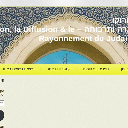
וקו
יהדות מרוקו עברה ותרבותה – usion & le
Rayonnement du Juda
ן-נון
ספרים ופרסומים
קטגוריות באתר
רשימת נושאים באתר
היר
הזן
ולק
כתו
דוא
אלק
הצטרפו ל