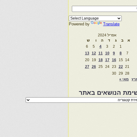
Powered by
Translate
אפריל 2024
א
ב
ג
ד
ה
ו
ש
6
5
4
3
2
1
13
12
11
10
9
8
7
20
19
18
17
16
15
14
27
26
25
24
23
22
21
30
29
28
רץ
מאי »
ימת הנושאים באתר
מת
שאים
ר