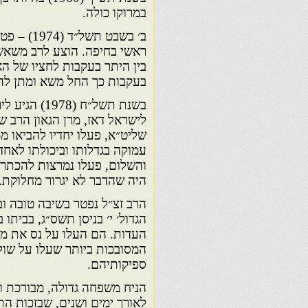
במרוקו כולה.
ב׳ בשבט 
ראשי בחיפה. הוצע לרב משאש
בין היתר בעקבות לחציו של הא
בעקבות כך החל משא ומתן להב
בשנת תשל״ח 
לישראל דאז, מרן הגאון הרב של
שליט״א, פעלו יחדיו להביאו מ
עמוקה בגדלותו וביכולתו לאחד
והשלום, פעלו נמרצות להכתרת
היה שהדבר לא יגרור מחלוקת.
הגדול׳ י׳ בניסן תשס״ג, בביתו 
העדות. הם העלו על נס את מי
המסובכות ביותר שעלו על שול
ספיקותיהם.
הניח משפחה גדולה, מבורכת ו
לאורך ימים ושנים, שבזכות ה