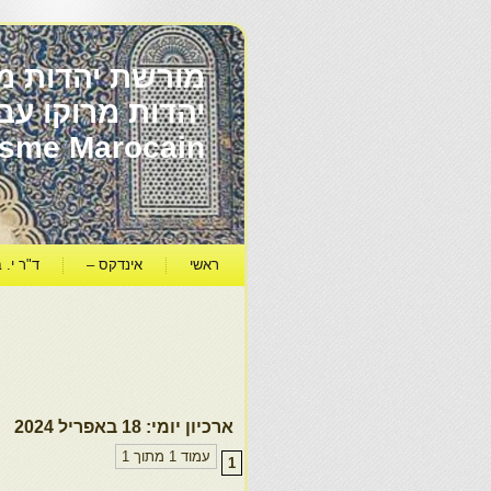
מורשת יהדות מר
ïsme Marocain
ראשי
אינדקס –
ד"ר י. ב
ארכיון יומי:
18 באפריל 2024
עמוד 1 מתוך 1
1