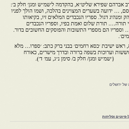
ב אברהם שפירא שליט״א, בהקדמה ל׳שמ״ש ומגן׳ חלק ב׳:
סם, … ידועה בשערים המצוינים בהלכה, ושמו הולך לפניו
ק ומנהיג דגול. ספריו הנכבדים המלאים זיו, בקיאותו
 תורה…. תורת שלום ואמת בפיו, וספריו הנכבדים
ו… וספריו הם מספרי התשובות והפוסקים החשובים בדור.
ים׳.
, ראש ישיבת ׳כסא רחמים׳ בבני ברק כתב: ׳ספרו… מלא
וששות וערוכות בשפה ברורה ובדרך מישרים, כאורח
 {׳שמ״ש ומגן/ חלק ב/ סימן נ״ג, עמ׳ ד׳).
 של ירושלים
פיוטים וסליחות