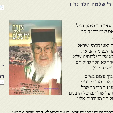
' שלמה הלוי נר"ו
און רבי מימון זצ״ל,
ס שבמרוקו ב־כב׳
 גאוני חכמי ישראל
ו העצומה הביאתו
א אשרי ילדותינו שלא
חד לא הלך לריק חס
« מ
 עמ׳ י׳).
כבקי עצום בש״ס
רש
לאחד מגדולי בעלי
רשי
הנו
ו עד כדי כך שכל
באת
 על שולחנם של הרבנים
ל היו מועברים אליו
לכתית הנו רבו הנערץ, הגאון המופלא הרב יצחק אסבאג