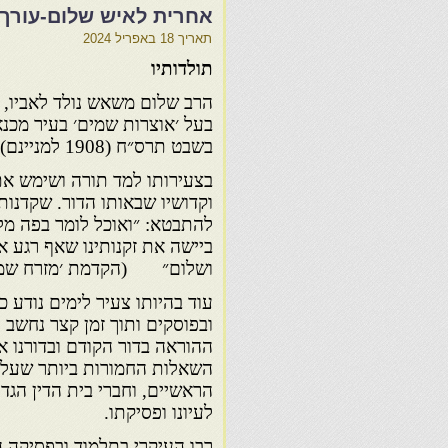
אחרית לאיש שלום-עורך ר
תאריך
18 באפריל 2024
תולדותיו
הרב שלום משאש נולד לאביו, הג
בעל ׳אוצרות שמים׳ בעיר מכנא
בשבט תרס״ח (1908 למניינם).
בצעירותו למד תורה ושימש את
וקדושיו שבאותו הדור. שקדנות
להתבטא: ״ואוכל לומר בפה מל
ביישה את זקנותינו שאף רגע א
ושלום״ (הקדמת ׳מזרח שמ״ש׳
עוד בהיותו צעיר לימים נודע 
ובפוסקים ותוך זמן קצר נחשב 
ההוראה בדור הקודם ובדורנו אנ
השאלות החמורות ביותר שעלו
הראשיים, וחברי בית הדין הגדו
לעיונו ופסיקתו.
רבו העיקרי בתלמוד ובפסיקה ה