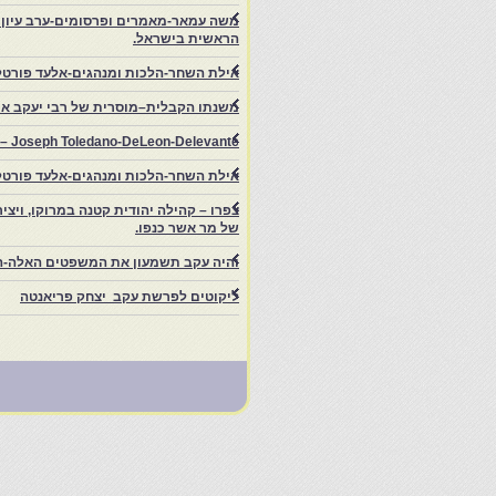
משה עמאר-מאמרים ופרסומים-ערב עיון ב
הראשית בישראל.
אילת השחר-הלכות ומנהגים-אלעד פורטל
משנתו הקבלית–מוסרית של רבי יעקב איפ
rs – Joseph Toledano-DeLeon-Delevante.
אילת השחר-הלכות ומנהגים-אלעד פורטל
של מר אשר כנפו.
והיה עקב תשמעון את המשפטים האלה-ה
ליקוטים לפרשת עקב יצחק פריאנטה