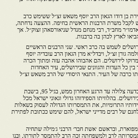
תשל״ד (1974) – פטירת בן דודו הגאון הרב יוסף משאש זצ״ל ששימש כרב
 לקבל משרת הרבנות הראשית בחיפה. ההצעה נדחתה,
דמו״ר מחב״ד, רבי מנחם מנדל שניאורסאהן זצוק״ל. אך
יאו לארץ לכהן בה ברבנות.
(1978) הגיע לירושלים לשמש בה כרב ראשי. שני הרבנים הראשיים
מה גורן זצ״ל, ויבדל״א מרן הגאון הרב עובדיה יוסף
מרוקו לירושלים. הם אהבוהו אהבה עזה ומתוך הכרה
 בין כל העדות והגוונים שבירושלים, עיר האחדות
ו כרבה של העיר. התנאי היסודי של הרב משאש זצ״ל
הרב זצ״ל נפטר בשיבה טובה ובדעה צלולה עד הרגע האחרון ממש, בגיל 95, ב׳שבת
בירושלים. בהלוויתו הספידוהו גדולי וגאוני ישראל מכל
דותיו התרומיות, את התמסרותו הגדולה לעסוק בשאלות
חנם של רבים מדייני ישראל, להם שימש ככתובת לפתירת
מפוארת, ובראשם ׳אשת חבר׳ הרבני ג׳מילה שתחיה
תמסרותה לרב ולמשפחתה זכה הרב להתמסר לתורתו, ובנו