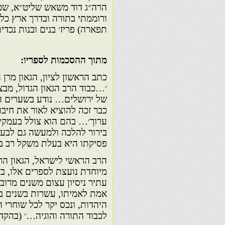
הרה״ג דוד משאש שליט״א, שכתב
ורוממתי בתורה ובדרך ארץ כלול
תפארה) פריז׳ בנים ובנות נכד
מתוך ההסכמות לספריו:
כתב הראשון לציון, הגאון מרן 
׳…כבוד הרב הגאון הגדול, מבצ
של ירושלים… נודע בשערים המ
כבר זכה להוציא לאור את חיבו
ערוך׳… בהם הוא צולל בעמקי 
בירור להלכה ולמעשה גם לבעיו
פסיקתו היא בעלת משקל רב בע
הרב הראשי לישראל, הגאון הרב
מיוחדת נועצת לספרים אלו, ב
עתיר ניסיון עצום משנים מרובו
אמת לאמיתו, עשרות בשנים באר
היהדות, ונכס יקר לכל שוחרי ה
לכבוד התורה והוגיה…׳ (בהקדמ