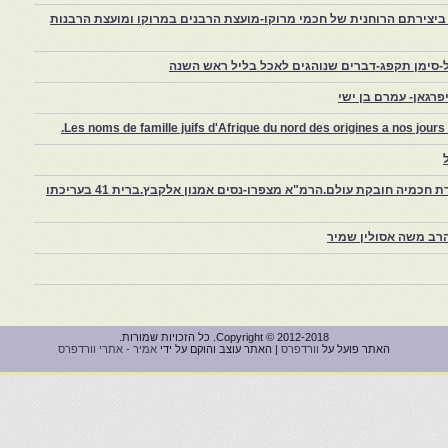
יצירתם הרוחנית של חכמי מרוקו-מועצת הרבנים במרוקו ומועצת הרבנות
-סימן תקפג-דברים שנוהגים לאכל בליל ראש השנה
רגאן- עמרם בן ישי
Les noms de famille juifs d'Afrique du nord des origines a nos jou
צפרו – קהילה יהודית קטנה במרוקו, ויצירת חכמיה חובקת עולם.הרמ"א מצפרו-נסים אמנון אלקבץ.ברית 41 בעריכתו
רב משה אסולין שמיר
Copyright © 2012-2018. כל הזכויות שמורות.
האתר פועל על
וורדפרס
| האתר עוצב והוקם על ידי
אמיר - אתרי וורדפרס