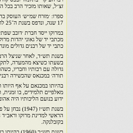
זצ״ל, שאותו מזכיר הרב בכל הז
ספרו: ׳מזרח שמ״ש׳ העוסק בהל
17 שנה, ונדפס בשנת ה־25 לחייו(תרצ״ג – 1933).
במרוקו ייסד חברת ׳דובב שפת
מכתבי יד של גאוני יהדות מרו
כתבי יד של רבנים גדולים מונח
בשנת תש״ד, לאחר שניצל הרב 
בשעתו כשיצא מהמערה, לתקן ת
גדולה עם רבותיו וחבריו, כשהו
תורה׳ במכנאס שהכשירה רבנים
בהיותו במכנאם על אף היותו ר
מאלפיים תלמידים, בו זמנית,
ידוע בנועם הליכותיו היה אהוב
בשנת תש״ז (47
הראשי למדינת מרוקו וראב״ד ה
בקזבלנקה.