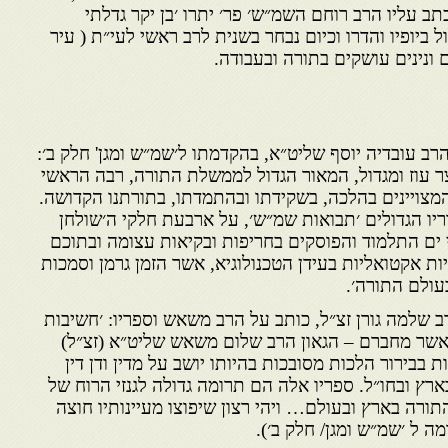
 עליו הרב רוחם השמ״ש׳ פר׳ יתרו ׳בן יקר גדלתי
 ביופיו והדרו וכיום נבחר בשנית לרב ראשי לעי״ת ( עיר
ים ונינים עושקים בתורה ובעבודה.
הרב עובדיה יוסף שליט״א, בהקדמתו ל׳שמ״ש ומגן' חלק ב׳:
ר עוז ומגדול, המאור הגדול לממשלת התורה, רבה הראשי
צויינים בהלכה, בשקידתו ובהתמדתו, בתורתנו הקדושה.
ריו הגדולים ׳תבואות שמ״ש׳, על ארבעת חלקי ה׳שולחן
ים התלמוד והפוסקים בחריפות ובקיאות עצומה ובתוכם
ת אקטואליות בעידן הטכנולוגיא, אשר הזמן גרמן וסמכות
ולם התורה׳.
 שלמה גורן זצ״ל, כותב על הרב משאש וספריו: ׳חשיבות
אשר מחברם – הגאון הרב שלום משאש שליט״א (זצ״ל)
ת בבירור הלכות מסובכות בהיותו יושב על מדין ודן דין
ץ ובחו״ל. ספריו אלה הם תרומה גדולה לגנזי הרוח של
תורה בארץ ובעולם… ויהי רצון שיפוצו מעיינותיו חוצה
ה ל ׳שמ״ש ומגן/ חלק ב׳).