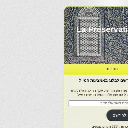
La Préservation, la Diff
תגובות
שם לבלוג באמצעות המייל
 את כתובת המייל שלך כדי להירשם לאתר
בל הודעות על פוסטים חדשים במייל.
בת
ר
טרוני
להירשם
 239 מנויים נוספים