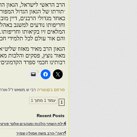
הרב הראשי לישראל, הגאון הר
׳תורתו של הגאון הגדול המפור
כאחד מגדולי הרבנים, דיין מובה
וחריפותו נודעים למשגב באהלי
המלאים זיו בקיאותו וחריפות
והם אור עולם לכל תלמידי חכמ
הגאון הרב מאיר מאזוז שליט״א
מאור נוצץ, פסקים והלכות מא
רבותינו חכמי ספרד הקדמונים׳
פורסם בקטגוריה
רבי ש.משאש ז"ל-אורה
עמוד 1 מתוך 1
1
Recent Posts
אילת השחר-הלכות ומנהגים-אלעד פורטל-
"ראה"-הרב משה אסולין שמיר