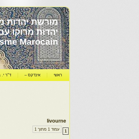
מורשת יהדות מר
ïsme Marocain
ראשי
אינדקס –
ד"ר י. ב
livourne
עמוד 1 מתוך 1
1