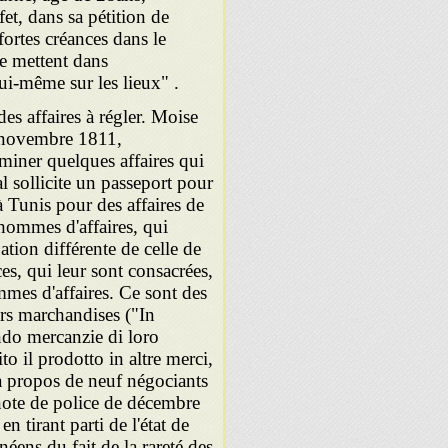
et, dans sa pétition de
fortes créances dans le
le mettent dans
 lui-même sur les lieux" .
es affaires à régler. Moise
e novembre 1811,
rminer quelques affaires qui
 sollicite un passeport pour
à Tunis pour des affaires de
hommes d'affaires, qui
tion différente de celle de
es, qui leur sont consacrées,
ommes d'affaires. Ce sont des
rs marchandises ("In
ndo mercanzie di loro
o il prodotto in altre merci,
 à propos de neuf négociants
note de police de décembre
en tirant parti de l'état de
éens du fait de la rareté des