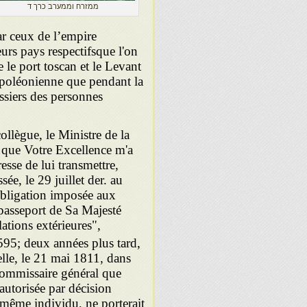
ממזרח וממערב כרך ד
ar ceux de l’empire
eurs pays respectifsque l'on
 le port toscan et le Levant
apoléonienne que pendant la
ossiers des personnes
collègue, le Ministre de la
e que Votre Excel­lence m'a
esse de lui transmettre,
ée, le 29 juillet der. au
obligation imposée aux
passeport de Sa Majesté
lations extérieures",
95; deux années plus tard,
elle, le 21 mai 1811, dans
 Commissaire général que
 autorisée par décision
u même individu, ne porterait