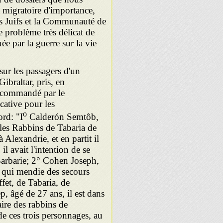
 migratoire d'importance,
 ces Juifs et la Communauté de
 le problème très délicat de
uée par la guerre sur la vie
 les passagers d'un
Gibraltar, pris, en
, commandé par le
cative pour les
o
ord: "I
Calderón Semtôb,
 les Rabbins de Tabaria de
à Alexandrie, et en partit
il
il avait l'intention de se
 Barbarie; 2° Cohen Joseph,
, qui mendie des secours
fet, de Tabaria, de
, âgé de 27 ans, il est dans
ire des rabbins de
de ces trois personnages, au