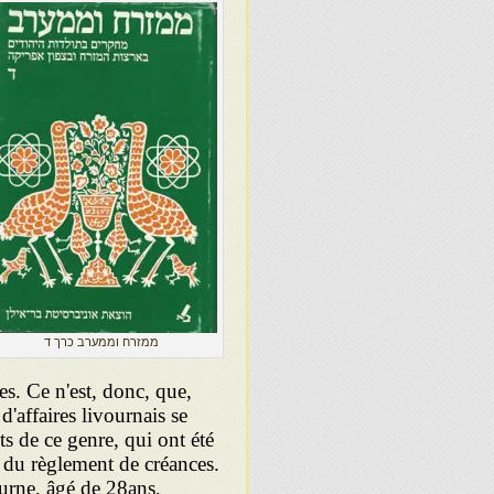
ממזרח וממערב כרך ד
s. Ce n'est, donc, que,
'affaires livournais se
s de ce genre, qui ont été
 du règlement de créances.
urne, âgé de 28ans,