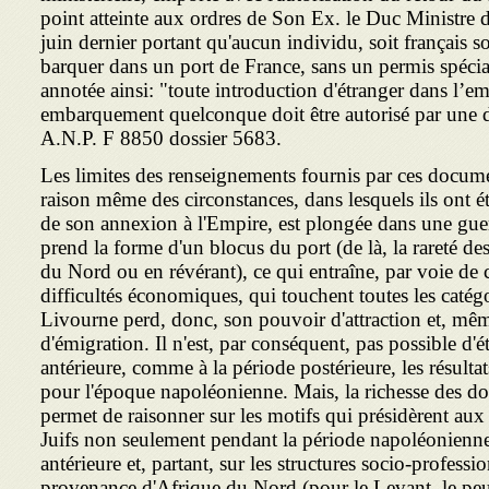
point atteinte aux ordres de Son Ex. le Duc Ministre d
juin dernier portant qu'aucun individu, soit français so
barquer dans un port de France, sans un permis spécia
annotée ainsi: "toute introduction d'étranger dans l’
embarquement quelconque doit être autorisé par une dé
A.N.P. F 8850 dossier 5683.
Les limites des renseignements fournis par ces docume
raison même des circonstances, dans lesquels ils ont ét
de son annexion à l'Empire, est plongée dans une guer
prend la forme d'un blocus du port (de là, la rareté de
du Nord ou en révé­rant), ce qui entraîne, par voie de
difficultés économiques, qui touchent toutes les catégo
Livourne perd, donc, son pouvoir d'attraction et, mê
d'émigration. Il n'est, par conséquent, pas possible d'é
antérieure, comme à la période postérieure, les résultat
pour l'époque napoléonienne. Mais, la ri­chesse des do
permet de raisonner sur les motifs qui présidèrent aux 
Juifs non seulement pen­dant la période napoléonienne
antérieure et, partant, sur les structures socio-professi
provenance d'Afrique du Nord (pour le Levant, le pe