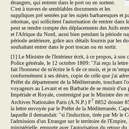
étrangers, qui entrent dans le port ou en sortent.
C'est à travers de semblables documents et les
suppliques pré sentées par les sujets barbaresques et p
ottoman, qui sollicitent l'autorisation de rentrer dans l
peut se rendre compte des déplacements des Juifs entre
et l'Afrique du Nord, aussi bien pendant la période n
période antérieure, grâce aux détails fournis par les d
souhaitant entrer dans le port toscan ou en sortir.
[1] Le Ministre de l'Intérieur écrit, à ce propos, à son 
Police générale, le 12 octobre 1809: "J'ai reçu la lettr
fait l'honneur de m'écrire le 6 de ce mois, et je m’empr
conformément à ses désirs, copie de celle que j'ai adress
Préfet du département de la Méditerranée, touchant l'
voyageurs au Levant et en Barbarie de se munir d'un 
Impériale et Royale, contresigné par le Minis­tre des re
7
Archives Nationales Paris (A.N.P.) F
8852 dossier 85
la lettre envoyée par le Préfet de la Méditerranée, Cap
laquelle il demandait: "si l'induction, tirée par Mr le
l'admission d'un Etran­ger sur le territoire de l'Empire,
ministérielle, emporte avec l'autorisation du retour d