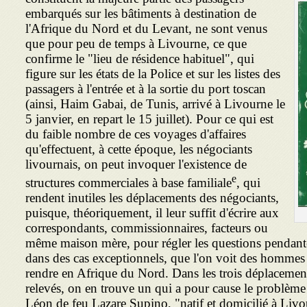
embarqués sur les bâti­ments à destination de
l'Afrique du Nord et du Levant, ne sont venus
que pour peu de temps à Livourne, ce que
confirme le "lieu de résidence habituel", qui
figure sur les états de la Police et sur les listes des
passa­gers à l'entrée et à la sortie du port toscan
(ainsi, Haim Gabai, de Tunis, arrivé à Livourne le
5 janvier, en repart le 15 juillet). Pour ce qui est
du faible nombre de ces voyages d'affaires
qu'effectuent, à cette époque, les négociants
livournais, on peut invoquer l'existence de
e
structures commerciales à base familiale
, qui
rendent inutiles les déplacements des négociants,
puisque, théoriquement, il leur suffit d'écrire aux
correspon­dants, commissionnaires, facteurs ou
même maison mère, pour régler les questions pendante
dans des cas exceptionnels, que l'on voit des hommes d
rendre en Afrique du Nord. Dans les trois déplacement
relevés, on en trouve un qui a pour cause le problème
Léon de feu Lazare Supino, "natif et domicilié à Livo