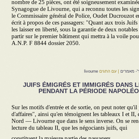
nombre de 25 pièces, ont été soigneusement examinées
Synagogue de Livourne, qui a reconnu toutes les signa
le Commissaire général de Police, Oudet Ducrouzot en
écrit à propos de ces passagers: "Quant aux trois Juifs 
les laisser en liberté, sous la garantie de deux notables
partir sur le premier bâtiment qui mettra à la voile po
A.N.P. F 8844 dossier 2050.
'- מאמרים
|
עם התגים
livourne
JUIFS ÉMIGRÉS ET IMMIGRÉS DANS 
PENDANT LA PÉRIODE NAPOLÉONI
Sur les motifs d'entrée et de sortie, on peut noter qu'i
d'affaires", ainsi qu'en témoignent les tableaux I et II
Nord — Livourne que dans le sens inverse. On se rend
lecture du tableau II, que les négociants juifs, qui
constituent la majeure partie des passagers