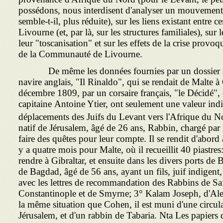
possédons, nous interdisent d'analyser un mouvement
semble-t-il, plus réduite), sur les liens existant entre
Livourne (et, par là, sur les structures fami­liales), sur
leur "toscanisation" et sur les effets de la crise provoq
de la Communauté de Livourne.
De même les données fournies par un dossier sur
navire
anglais, "Il Rinaldo", qui se rendait de Malte à 
décembre
1809, par un corsaire français, "le Décidé"
capitaine
Antoine Ytier, ont seulement une valeur indi
déplacements
des Juifs du Levant vers l'Afrique du N
natif de
Jérusalem, âgé de 26 ans, Rabbin, chargé par
faire
des quêtes pour leur compte. Il se rendit d'abord 
y a quatre mois pour Malte, où il recueillit 40 piastres: 
rendre à Gibraltar, et ensuite dans les divers ports de
de Bagdad, âgé de 56 ans, ayant un fils, juif indigent
avec les lettres de recommandation des Rabbins de Saf
Constantinople et de Smyrne; 3° Kalam Joseph, d'Alep
la même situation que Cohen, il est muni d'une circula
Jérusalem, et d'un rabbin de Tabaria. Nta Les papiers 