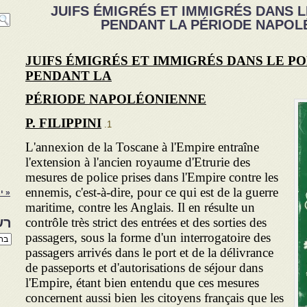
JUIFS ÉMIGRÉS ET IMMIGRÉS DANS 
PENDANT LA PÉRIODE NAPOLÉO
JUIFS ÉMIGRÉS ET IMMIGRÉS DANS LE P
PENDANT LA
PÉRIODE NAPOLÉONIENNE
P. FILIPPINI
L'annexion de la Toscane à l'Empire entraîne
l'extension à l'ancien royaume d'Etrurie des
mesures de police prises dans l'Empire contre les
ennemis, c'est-à-dire, pour ce qui est de la guerre
« י
maritime, contre les Anglais. Il en résulte un
contrôle très strict des entrées et des sorties des
רש
passagers, sous la forme d'un interrogatoire des
רשי
הנו
passagers arrivés dans le port et de la délivrance
באת
de passeports et d'autorisations de séjour dans
l'Empire, étant bien entendu que ces mesures
concernent aussi bien les citoyens français que les