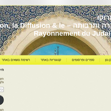
וקו
יהדות מרוקו עברה ותרבותה – usion & le
Rayonnement du Juda
ן-נון
ספרים ופרסומים
קטגוריות באתר
רשימת נושאים באתר
היר
הזן
ולק
כתו
דוא
אלק
הצטרפו ל