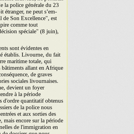
e la police générale du 23
it étranger, ne peut s’em­
l de Son Excellence", est
empire comme tout
cision spéciale" (8 juin),
nts sont évi­dentes en
é établis. Livourne, du fait
re maritime totale, qui
s bâtiments allant en Afrique
 conséquence, de graves
ries sociales livournaises.
me, devient un foyer
tendre à la période
s d'ordre quantitatif obtenus
ssiers de la police nous
entrées et aux sorties des
, mais encore sur la période
onelles de l'immigration en
u de dossiers que nous