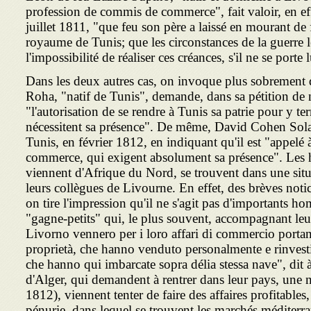
profession de commis de commerce", fait valoir, en eff
juillet 1811, "que feu son père a laissé en mourant de 
royaume de Tunis; que les circonstances de la guerre 
l'impossibilité de réaliser ces créances, s'il ne se porte
Dans les deux autres cas, on invoque plus sobrement d
Roha, "natif de Tunis", demande, dans sa pétition d
"l'autorisation de se rendre à Tunis sa patrie pour y te
nécessitent sa pré­sence". De même, David Cohen Solal
Tunis, en février 1812, en indiquant qu'il est "appelé 
commerce, qui exigent absolument sa présence". Les 
viennent d'Afrique du Nord, se trouvent dans une situa­
leurs collègues de Livourne. En effet, des brèves notic
on tire l'impression qu'il ne s'agit pas d'importants h
"gagne-petits" qui, le plus souvent, accompagnant leu
Livorno vennero per i loro affari di commercio porta
proprietà, che hanno venduto personalmente e rinvestit
che hanno qui imbarcate sopra délia stessa nave", dit
d'Alger, qui demandent à rentrer dans leur pays, une 
1812), viennent tenter de faire des affaires profitables, 
pénurie, dans lequel se trouvent les marchés méditerran