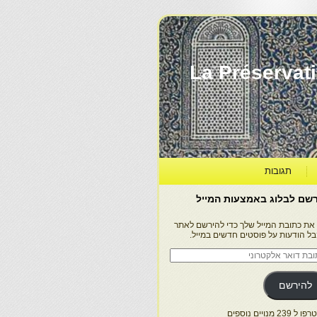
La Préservation, la Diff
תגובות
שם לבלוג באמצעות המייל
 את כתובת המייל שלך כדי להירשם לאתר
בל הודעות על פוסטים חדשים במייל.
בת
ר
טרוני
להירשם
 239 מנויים נוספים