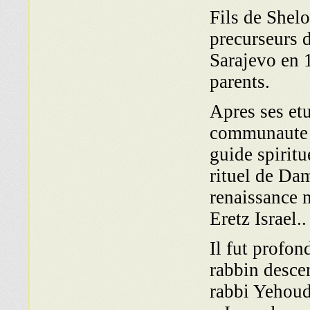
Fils de Shel
precurseurs 
Sarajevo en 
parents.
Apres ses etu
communaute d
guide spiritu
rituel de Dam
renaissance n
Eretz Israel..
Il fut profo
rabbin desce
rabbi Yehoud