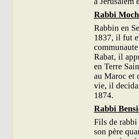
a Jerusalem 
Rabbi Moche
Rabbin en Se
1837, il fut
communaute s
Rabat, il app
en Terre Sain
au Maroc et 
vie, il decid
1874.
Rabbi Bensi
Fils de rabbi
son père quan