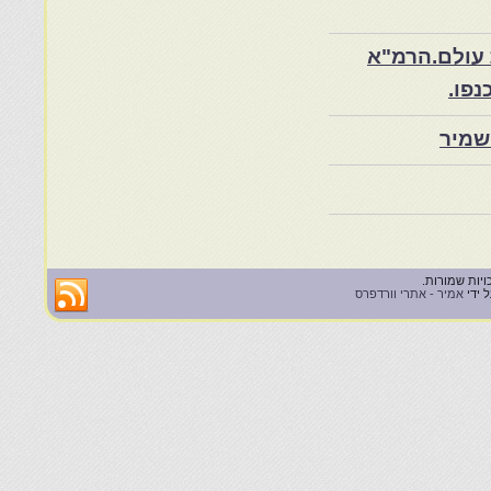
 עולם.הרמ"א
שמיר
 ידי
אמיר - אתרי וורדפרס