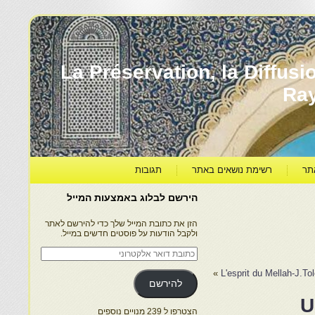
עברה ותרבותה – La Préservation, la Diffusion & le
Ra
תר
רשימת נושאים באתר
תגובות
הירשם לבלוג באמצעות המייל
הזן את כתובת המייל שלך כדי להירשם לאתר
ולקבל הודעות על פוסטים חדשים במייל.
כתובת
דואר
אלקטרוני
»
L'esprit du Mellah-J.To
להירשם
הצטרפו ל 239 מנויים נוספים