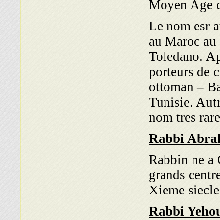
Moyen Age d
Le nom esr a
au Maroc au 
Toledano. Ap
porteurs de 
ottoman – Ba
Tunisie. Aut
nom tres rar
Rabbi Abra
Rabbin ne a 
grands centr
Xieme siecle
Rabbi Yehou