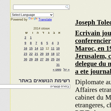
Powered by
Translate
Joseph Tole
אוגוסט 2014
Ecrivain jou
א
ב
ג
ד
ה
ו
ש
2
1
conferencier
9
8
7
6
5
4
3
Maroc, en 1
16
15
14
13
12
11
10
23
22
21
20
19
18
17
Jerusalem, 
30
29
28
27
26
25
24
delegue du 
31
a ete journal
« יול
ספט »
רשימת הנושאים באתר
Diplomate au
רשימת
Affaires etra
הנושאים
באתר
cabinet du Mi
etrangeres, c