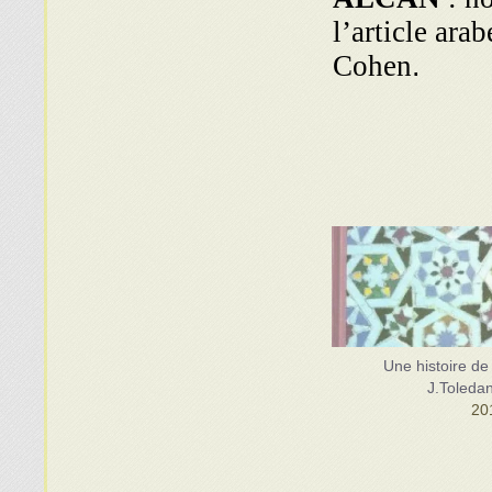
l’article ara
Cohen
.
Une histoire de 
J.Toleda