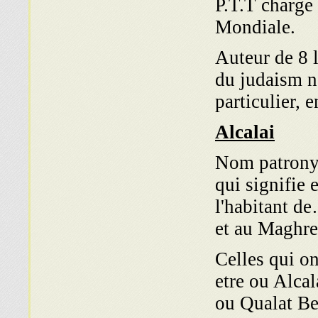
P.T.T charge 
Mondiale.
Auteur de 8 l
du judaism n
particulier, 
Alcalai
Nom patronym
qui signifie 
l'habitant de
et au Maghre
Celles qui o
etre ou Alca
ou Qualat Be