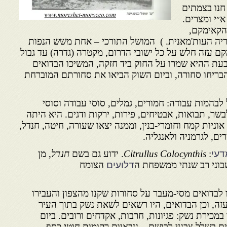
חנו בצמתים
א״י ומצרים.
הקאימקם,
פריה העות'מאנית. ) המושל התורכי – אחת משש הנפות
קם עזה חלש על כל ישובי הדרום, מקטרה (גדרה) עד גבול
עת ההיא שמרו על החוק ביד חזקה, המשיכו הבדואים
בריחו סחורה, וביום השוק הביאו את סחורתם המוברחת
לבהמות עבודה: חמורים, גמלים, סוסי עבודה וסוסי
בשר, תבואות, אבטיחים, פירות, ירקות ודגים. היא היתה
 אוניות קמח וחומרי-בנין, וממנה יצאו שעורה, חיטה, חנדל,
ם, לגרמניה ולאנגליה.
דעי
:
Citrullus Colocynthis
. ידוע גם בשם
חנדל
, מן
וני רב שנתי ממשפחת ה
דלועים
הצומח
לבדואים מסי-מעבר על סחורות שקנו מהצפון והעבירו
עזה, וכן הבדואים, היו רשאים לשאת נשק בתוך העיר
במכירת נשק: פגיונות, חרבות, אקדחים ורובים. ביום
ים בשלל צבעי לבושם – עבאיות רקומות חוטי כסף,