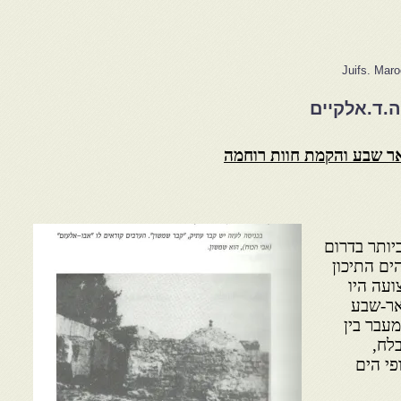
Juifs. Mar
ה.ד.אלקיים
יותר בדרום
ים התיכון
ועה היו
אר-שבע
מעבר בין
בלח,
פי הים