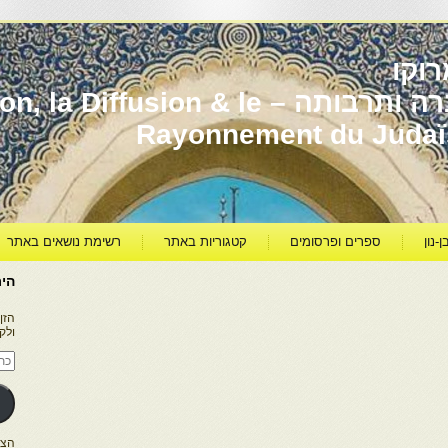
וקו
יהדות מרוקו עברה ותרבותה – usion & le
Rayonnement du Juda
ן-נון
ספרים ופרסומים
קטגוריות באתר
רשימת נושאים באתר
היר
הזן
ולק
כתו
דוא
אלק
הצטרפו ל