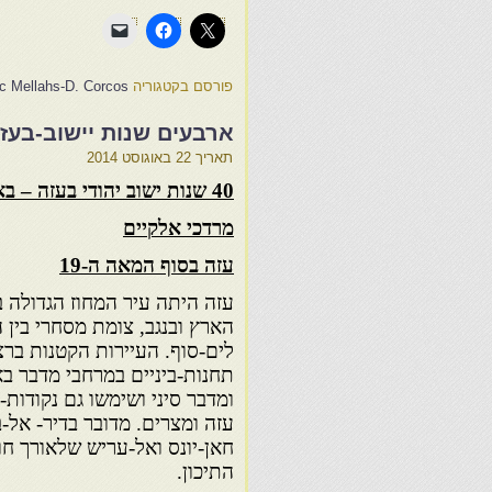
פורסם בקטגוריה
oc Mellahs-D. Corcos
ארבעים שנות יישוב-בעז
תאריך
22 באוגוסט 2014
40 שנות ישוב יהודי בעזה – באר שבע והקמת חוות רוחמה
מרדכי אלקיים
עזה בסוף המאה ה-19
עזה היתה עיר המחוז הגדולה ב
הארץ ובנגב, צומת מסחרי בין ה
לים-סוף. העיירות הקטנות ברצ
תחנות-ביניים במרחבי מדבר ב
ומדבר סיני ושימשו גם נקודות-
עזה ומצרים. מדובר בדיר- אל-
חאן-יונס ואל-עריש שלאורך חו
התיכון.