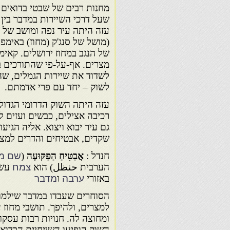
מחנות רבים של שבטי בדואים 
שעל דרכי השיירות במדבר בין 
עזה היתה עיר נפה ומושב של 
(מושל של סנג'ק (מחוז) באימ
של הנגב במחוז ירושלים. קאימ
מצרים. אף-על-פי שהתורכים ב
לשדוד את שיירות הגמלים, שה
לשוק – יחד עם פרי אדמתם.
עזה היתה השוק הדרומי הגדול 
רכיבה אצילים, כבשים ועזים ל
גם עיר יבוא ויצוא. אליה הגיעו
שקדים, אבטיחים והדרים למצרי
חנדל :
אֲבַטִּיחַ הַפַּקּוּעָה
(
שם מ
הערבית حنظل) הוא
צמח
עשב
באזורי
ערבה
ו
מדבר
הסוחרים שעבדו במדבר שילמו 
למצרים, ולהיפך. תושבי מחוז 
ומחוצה לה. חנויות רבות עסקו 
השוק הופיעו השייחיים הבדוא