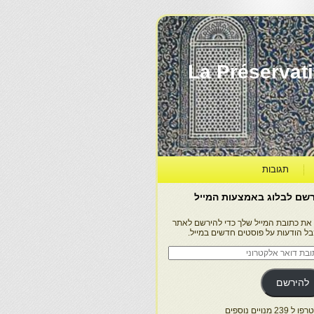
La Préservation, la Diff
תגובות
שם לבלוג באמצעות המייל
 את כתובת המייל שלך כדי להירשם לאתר
בל הודעות על פוסטים חדשים במייל.
בת
ר
טרוני
להירשם
 239 מנויים נוספים