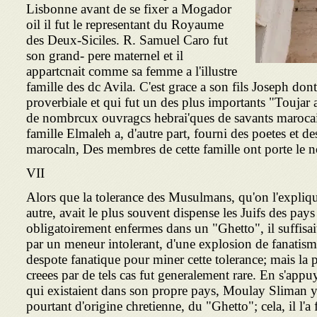
Lisbonne avant de se fixer a Mogador
oil il fut le representant du Royaume
des Deux-Siciles. R. Samuel Caro fut
son grand- pere maternel et il
appartcnait comme sa femme a l'illustre
famille des dc Avila. C'est grace a son fils Joseph dont 
proverbiale et qui fut un des plus importants "Toujar
de nombrcux ouvragcs hebrai'ques de savants marocain
famille Elmaleh a, d'autre part, fourni des poetes et de
marocaln, Des membres de cette famille ont porte l
VII
Alors que la tolerance des Musulmans, qu'on l'expliq
autre, avait le plus souvent dispense les Juifs des pays
obligatoirement enfermes dans un "Ghetto", il suffis
par un meneur intolerant, d'une explosion de fanatism
despote fanatique pour miner cette tolerance; mais la 
creees par de tels cas fut generalement rare. En s'appu
qui existaient dans son propre pays, Moulay Sliman y a
pourtant d'origine chretienne, du "Ghetto"; cela, il l'