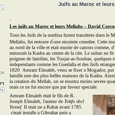
Juifs au Maroc et leur
Les juifs au Maroc et leurs Mellahs – David Corco
Tous les Juifs de la medina furent transferes dans le 
'
Mellahs, fut entoure d
une enceinte crenelee. Cette mur
au nord de la ville et etait munie de canons comme, d'a
entourait la Kasba au centre de la cite. Le sultan ne f
poignee de families, les Toujar-as-Soultan, quelques 
independants comme les Guedalla et des Juifs etrange
1820 Amram Elmaleh, venu se fixer a Mogador, put ac
« י
famille une des plus belles maisons de la Kasba. Ainsi
la creation du Mellah, on se montra moins severe quant
רש
mais ce ne fut encore que par faveur speciale.
רשי
הנו
Amram Elmaleh etait le fils de R.
באת
Joseph Elmaleh, l'auteur de
Tokfo shcl
Yossef.
II etait ne a Rabat avant 1785
s'etait installe a Gibraltar puis a