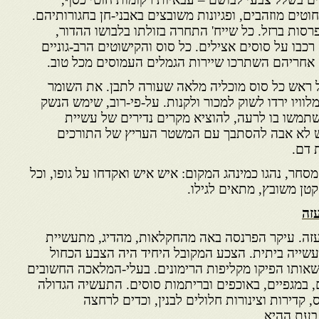
וטים מוזהבים, ופגיונות משובצים באבני-חן בחגורותיהם.
רסות ברזל. כל שייח' התחרה בזולתו בלבושו ההדור,
רכבו על סוסים אצילים. כל סוס והקישוטים הרב-גוניים
. אחריהם השתרכו שיירות הגמלים העמוסים מכל טוב.
 ראש כל סוס מוכליה מלאה שעורה לתבן. את השומר
לוויו ירדו לשוק למכור ולקנות. על-פי-רוב, שימש הנשק
משו בו לרעה, להוציא מקרים נדירים של עשיית
ש לא אבה להסתבך עם המשטר העריץ של התורכים
 דם.
סחר, נהגו כמינהג המקום: איש איש ואקדחו על גופו, וכל
קטן משובץ, מתאים לגילו.
זה
בעזה. עיקר הפרנסה באה מהחקלאות, מהדיג, מתעשיית
שייה ביתית. הצכע המקובל היחיד היה הצבע הכחול
שאותו הפיקו מקליפות הרימונים. בעלי-המלאכה החשובים
, במגפיים, באוכפים ובריתמות סוסים. התעשיה הגדולה
קדירות וצינורות חלולים לבנין, וכדים לרחצה
 בעת ההיא.