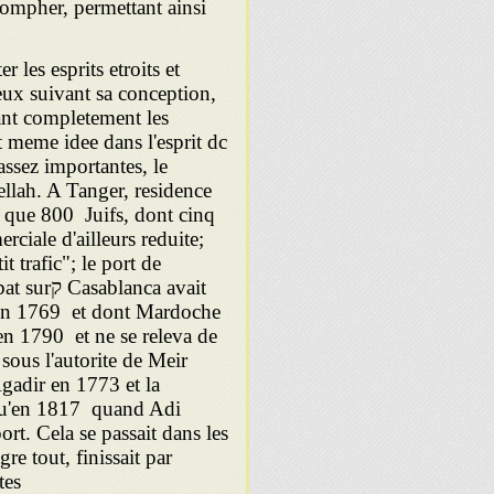
iompher, permettant ainsi
r les esprits etroits et
ieux suivant sa conception,
lant completement les
et meme idee dans l'esprit dc
ssez importantes, le
ellah. A Tanger, residence
it que 800 Juifs, dont cinq
rciale d'ailleurs reduite;
t trafic"; le port de
ca avait
s en 1769 et dont Mardoche
en 1790 et ne se releva de
sous l'autorite de Meir
gadir en 1773 et la
qu'en 1817 quand Adi
rt. Cela se passait dans les
e tout, finissait par
tes