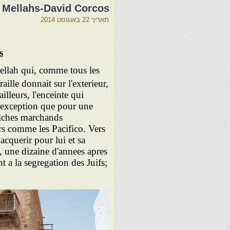
s Mellahs-David Corcos
תאריך
22 באוגוסט 2014
s
Mellah qui, comme tous les
aille donnait sur l'exterieur,
illeurs, l'enceinte qui
it exception que pour une
riches marchands
rs comme les Pacifico. Vers
querir pour lui et sa
, une dizaine d'annees apres
 a la segregation des Juifs;