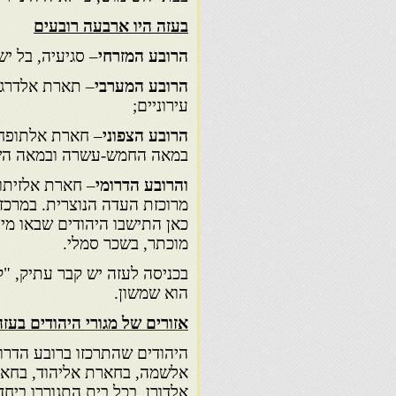
בעזה היו ארבעה רובעים
הרובע המזרחי
– סגיעיה, בל יש
הרובע המערבי
– תארת אלדרג' 
עירוניים;
הרובע הצפוני
– חארת אלתופח, 
במאה החמש-עשרה ובמאה השש-
והרובע הדרומי
– חארת אלזיתון,
מרוכזת העדה הנוצרית. במרכז 
כאן התישבו היהודים שבאו מיפ
מוכתר, בשכר סמלי.
בכניסה לעזה יש קבר עתיק, "ק
הוא שמשון.
אזורים של מגורי היהודים בעזה
היהודים שהתרכזו ברובע הדרו
אלשמה, בחארת אליהוד, בחארת
אלדורן. בכל בית התגוררו ביח