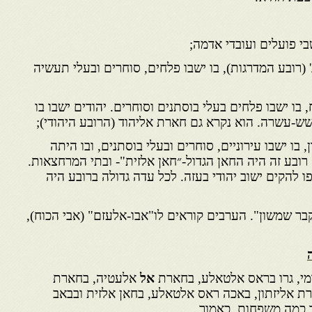
בי פועלים ועובדי אדמה;
(רובע המדרגות), בו ישבו פלחים, סוחרים ובעלי תעשיה
בו ישבו פלחים בעלי בוסתנים וסוחרים. יהודים ישבו בו
עשרה. הוא נקרא גם חארת אליהוד (הרובע היהודי);
 בו ישבו עירוניים, סוחרים ובעלי בוסתנים, ובו היתה
רובע זה היה החאן הגדול-״חאן אלזית"- ובתי המרחצאות.
ו להקים ישוב יהודי בעזה. לכל עדה גדולה ברובע היה
בר שמשון". הערבים קוראים לו"אבו-אלעזם" (אבי הכוח),
מי, גרו בראס אלטאלע, בחארת
אל
אלעטיה, בחארת
 אליזתון, באכה ראס אלטאלע, בחאן אלזית ובבאב
ד כמה משפחות, כאמור.