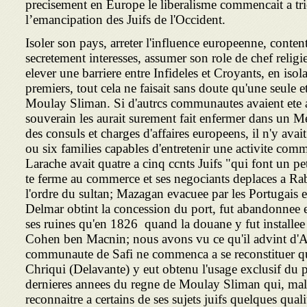
precisement en Europe le liberalisme commencait a tr
l’emancipation des Juifs de l'Occident.
Isoler son pays, arreter l'influence europeenne, contente
secretement interesses, assumer son role de chef relig
elever une barriere entre Infideles et Croyants, en iso
premiers, tout cela ne faisait sans doute qu'une seule 
Moulay Sliman. Si d'autrcs communautes avaient ete a
souverain les aurait surement fait enfermer dans un M
des consuls et charges d'affaires europeens, il n'y ava
ou six families capables d'entretenir une activite comme
Larache avait quatre a cinq ccnts Juifs "qui font un peti
Casablan קte ferme au commerce et ses negociants deplaces a Rabat sur
l'ordre du sultan; Mazagan evacuee par les Portugai
Delmar obtint la concession du port, fut abandonnee 
ses ruines qu'en 1826 quand la douane y fut installee 
Cohen ben Macnin; nous avons vu ce qu'il advint d'A
communaute de Safi ne commenca a se reconstituer 
Chriqui (Delavante) y eut obtenu l'usage exclusif du po
dernieres annees du regne de Moulay Sliman qui, malgr
reconnaitre a certains de ses sujets juifs quelques quali