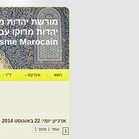
מורשת יהדות מר
ïsme Marocain
ראשי
אינדקס –
ד"ר י. ב
ארכיון יומי:
22 באוגוסט 2014
עמוד 1 מתוך 1
1