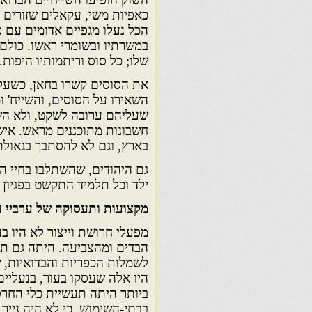
כאפיות משי, עקאלים שזורים ח
הכל נעלו מגפיים אדומים עם פ
במשרתיו ובשומרי ראשו. כולם 
שלו; כל סוס וריתמותיו היפות
את הסוסים קשרו בחאן, כשעל
השאירו על הסוסים, והשייח' ומ
שעליהם ערובה לשקט, ולא השת
חשבונות מתוכננים מראש. אי
בארץ, וגם לא להסתבך בגאולת
גם היהודים, שהשתלבו בחיי המ
ילד וכל תלמיד התקשט בפגיון 
מקצועות ותעסוקה של ערביי ע
מפעלי חרושת וייצור לא היו 
הבדים ומהצביעה. היתה גם תע
לשמלות הכפריות והבדואיות, 
היו אלה שעסקו בעור, בנעליים
ביותר היתה תעשיית כלי החרס, 
בבתי-השימוש, כי לא היה נייר