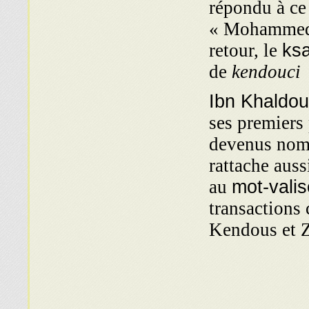
répondu à ce 
« Mohammed E
retour, le
ksa
de
kendouci
Ibn Khaldo
ses premiers
devenus noms 
rattache aus
au
mot-valis
transactions
Kendous et 