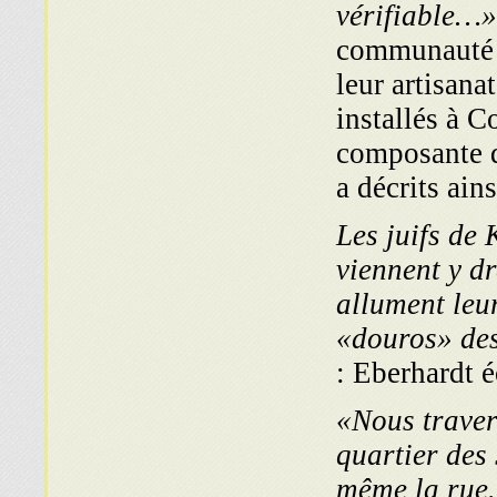
vérifiable…
communauté d
leur artisana
installés à 
composante d
a décrits ains
«Les juifs de
viennent y dr
allument leur
«douros» des
Eberhardt éc
«Nous travers
quartier des 
même la rue.