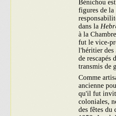
Bénichou est
figures de l
responsabili
dans la
Hebra
à la Chambr
fut le vice-p
l'héritier de
de rescapés d
transmis de g
Comme artisan
ancienne pou
qu'il fut inv
coloniales, 
des fêtes du