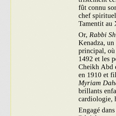
fût connu so
chef spiritu
Tamentit au
Or,
Rabbi Sh
Kenadza, un d
principal, où
1492 et les p
Cheikh Abd e
en 1910 et f
Myriam Dah
brillants enf
cardiologie, 
Engagé dans