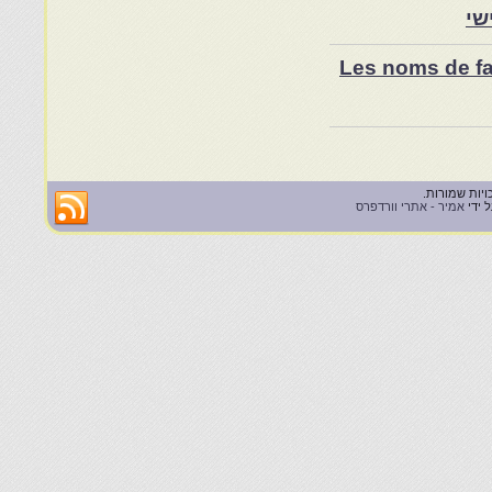
שי
Les noms de fam
 ידי
אמיר - אתרי וורדפרס