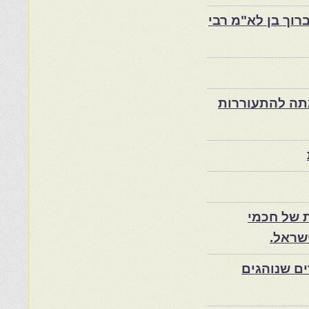
רוך בן לא"מ רבי
ת במרוקו בסוף המאה ה־19 ותרומתה להתעוררות
 של חכמי
שראל.
ם שנוהגים