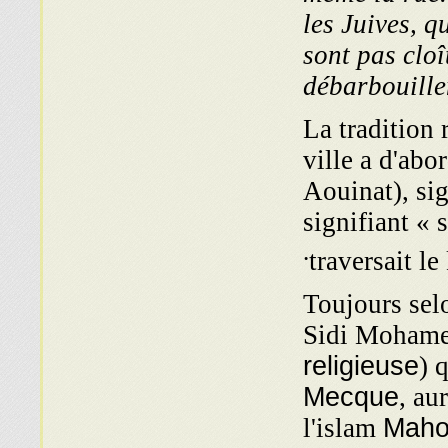
les Juives, q
sont pas cloî
débarbouille
La tradition 
ville a d'abo
Aouinat), sig
signifiant « 
.
traversait le
Toujours selo
Sidi Mohame
religieuse
) 
Mecque
, au
l'islam
Maho