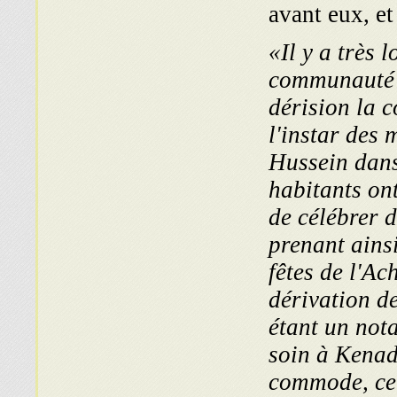
avant eux, et 
«Il y a très 
communauté j
dérision la c
l'instar des
Hussein dans 
habitants on
de célébrer d
prenant ainsi
fêtes de l'Ac
dérivation d
étant un not
soin à Kenad
commode, cett