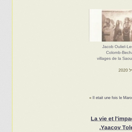
Jacob Ouliel-Les
Colomb-Becha
villages de la Sao
»
Il etait une fois le 
La vie et l'im
Yaacov Tole