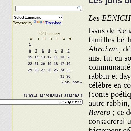
Les juifs 
Les BENIC
Powered by
Translate
Issus de Kena
אוקטובר 2016
familles béc
א
ב
ג
ד
ה
ו
ש
1
Abraham,
déc
8
7
6
5
4
3
2
ans, fut
en so
15
14
13
12
11
10
9
22
21
20
19
18
17
16
communauté 
29
28
27
26
25
24
23
rabbin et day
31
30
« ספט
נוב »
célèbre en c
(conte poéti
רשימת הנושאים באתר
autre rab­bin,
רשימת
הנושאים
; ce d
Berero
באתר
consacrerai u
tristement cé