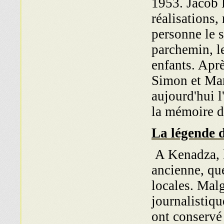
1953. Jacob 
réalisations, 
personne le s
parchemin, l
enfants. Aprè
Simon et Ma
aujourd'hui l
la mémoire 
La légende 
A Kenadza, l
ancienne, qu
locales. Malg
journalistiq
ont conservé 