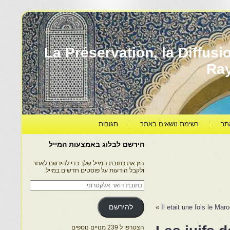
עברה ותרבותה – La Préservation, la Diffusion & le
Ra
תר
רשימת נושאים באתר
תגובות
הירשם לבלוג באמצעות המייל
הזן את כתובת המייל שלך כדי להירשם לאתר
ולקבל הודעות על פוסטים חדשים במייל.
כתובת
דואר
אלקטרוני
Il etait une fois le 
»
להירשם
הצטרפו ל 239 מנויים נוספים