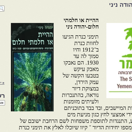
ודה ניני
ההיית או חלמתי
חלום-יהודה ניני
תימני כנרת הגיעו
לחוות כנרת
ב־1912 וחיו
סמוך לה עד
1930. הם נאבקו
מאבק עיקש
בטבעו הקשה של
עמק הירדן,
« י
במצוקת דיור
נוראה, בהתנכרות
רש
ולעיתים מזומנות
רשי
הנו
 המיישבים, ובד בבד בתוכניתם
באת
י אמצעי לחץ כגון מניעת מים
, התנגדות לתוספת משפחות לשם הרחבת ישובם של
פו יחידות הדיור ־ קיוו שיוכלו לאלץ את תימני כנרת