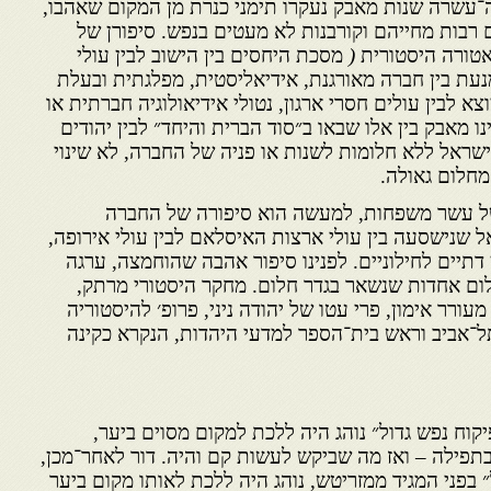
־עשרה שנות מאבק נעקרו תימני כנרת מן המקום שאהבו,
 רבות מחייהם וקורבנות לא מעטים בנפש. סיפורן של
אטורה היסטורית
(
מסכת היחסים בין הישוב לבין עולי
מנעת בין חברה מאורגנת, אידיאליסטית, מפלגתית ובעלת
 לבין עולים חסרי ארגון, נטולי אידיאולוגיה חברתית או
ו מאבק בין אלו שבאו ב״סוד הברית והיחד״ לבין יהודים
שראל ללא חלומות לשנות או פניה של החברה, לא שינוי
מחלום גאולה.
 של עשר משפחות, למעשה הוא סיפורה של החברה
 שנישסעה בין עולי ארצות האיסלאם לבין עולי אירופה,
ן דתיים לחילוניים. לפנינו סיפור אהבה שהוחמצה, ערגה
ום אחדות שנשאר בגדר חלום. מחקר היסטורי מרתק,
עורר אימון, פרי עטו של יהודה ניני, פרופ׳ להיסטוריה
־אביב וראש בית־הספר למדעי היהדות, הנקרא כקינה
קוח נפש גדול״ נוהג היה ללכת למקום מסוים ביער,
בתפילה – ואז מה שביקש לעשות קם והיה. דור לאחר־מכן,
 בפני המגיד ממזריטש, נוהג היה ללכת לאותו מקום ביער