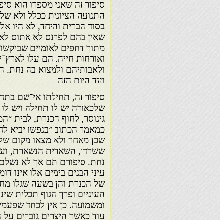
סיפור זה שאני מספרו הוא סיפ
התנועה הציונית ככלל ולא של 
בסוד הברית והיחד, לא היו אל
שאין בהם לפרנס לא אתוס לאומ
מתוך דחפים לאומיים שביקשו 
ואורחות חייה. הם עלו לארץ־
ולאבותיהם ולמצוא בה נחת. 
ועד היום הזה.
סיפור זה, תחילתו אי־שם בתח
שלכאורה יש לו תחילה ויש לו 
גינוסר, לחוף הכנרת, לבית ״המ
כמאמר הכתוב ״בנפשו יביא לח
שכן מאחר ולא מצאו מקום של נ
ששרדו, השארית הנשארת, ועק
נחת. סיפורם תם אך לא נשלם.
עיני הבנים בימים אלו אינו ד
של הכנרת והן בשעה שגלו מחו
העיניים ופרך הגוף תכלית שינ
ומשמועה. כן אין לכחד שפעמים
עוד כאשר היצרים גוברים על 