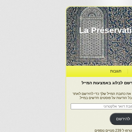
La Préservation, la Diff
תגובות
שם לבלוג באמצעות המייל
 את כתובת המייל שלך כדי להירשם לאתר
בל הודעות על פוסטים חדשים במייל.
בת
ר
טרוני
להירשם
 239 מנויים נוספים