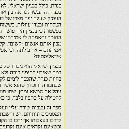
כנרת, כולל בנציון ישראלי, לא
בכנרת התנגשות נוראה בין או
הניסיון שעלה יפה מצדו של בנ
הצלחות ובצדן עוולות. כששוחח
בפשטות כי בנציון היה עושה 
החומר נתאמתה לי אמירתו של 
מבין אותם אנשים ״קשים״, קש
אמיתתם – אין בילתה. וכי א
אידאליסטים?
בנציון ישראלי הוא גיבורו של
במה שאירע לתימני כנרת ולא ה
בחוות כנרת שהפכה לימים לקבוצ
שבחבורה זו וכיוון שהוא אשר
ניהל את המשא ומתן, שמו מוז
להטילה על כתפיו בלבד, כי כאמ
ספר זה עצבות שורה עליו ועול
המסמכים וניתוחם. יש וחשבתי
לדרכו בעצבותו אך ירבו בו הק
וכשאינם נקראים אינם נקרעים.