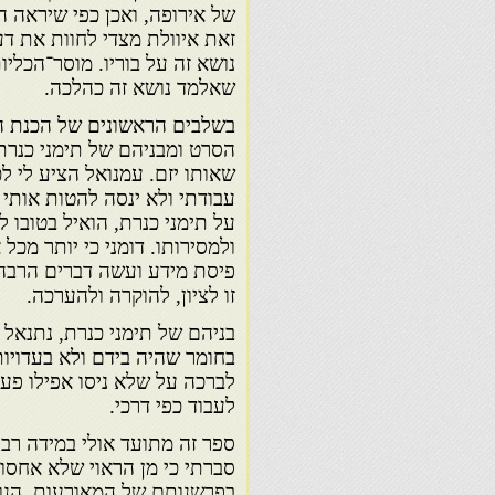
של אירופה, ואכן כפי שיראה ה
זאת איוולת מצדי לחוות את ד
נושא זה על בוריו. מוסר־הכליו
שאלמד נושא זה כהלכה.
בשלבים הראשונים של הכנת ה
הסרט ומבניהם של תימני כנרת
שאותו יזם. עמנואל הציע לי 
עבודתי ולא ינסה להטות אותי
על תימני כנרת, הואיל בטובו 
ולמסירותו. דומני כי יותר מכ
פיסת מידע ועשה דברים הרבה 
זו לציון, להוקרה ולהערכה.
בניהם של תימני כנרת, נתנאל 
בחומר שהיה בידם ולא בעדויו
לברכה על שלא ניסו אפילו פע
לעבוד כפי דרכי.
ספר זה מתועד אולי במידה רב
סברתי כי מן הראוי שלא אחסוך
בפרשנותם של המאורעות. הנושא