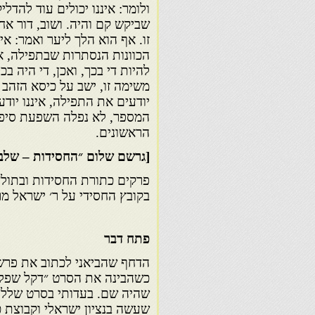
ולומר: איננו יכולים עוד להדל
שביקש קם והיה. ושוב, דור אח
זו. אף הוא הלך ליער ואמר: אי
הכוונות הנסתרות שבתפילה, אך
להיות די בכך, ואכן, די היה בכ
משימה זו, ישב על כיסא הזהב ב
יודעים את התפילה, איננו יוד
המספר, לא נפלה השפעת סיפ
הראשונים.
[גרשם שלום ״החסידות – שלב 
בקובץ החסידי על ר׳ ישראל מרוז
פתח דבר
הדחף שהביאני לכתוב את פרשת
כשהבינה את הסרט ״דקל שפל 
שהיה שם. בעדותי בסרט שללתי
שעשה בנציון ישראלי וקבוצת כ