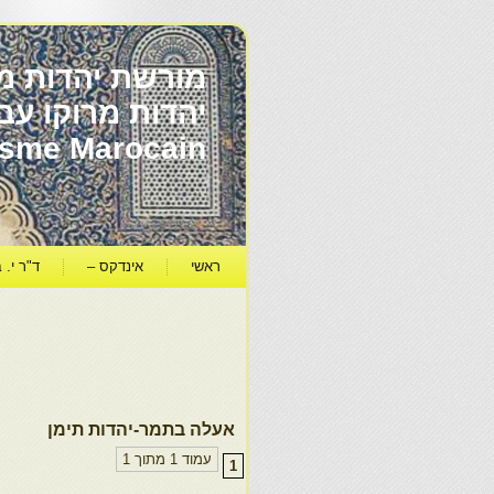
מורשת יהדות מר
ïsme Marocain
ראשי
אינדקס –
ד"ר י. ב
אעלה בתמר-יהדות תימן
עמוד 1 מתוך 1
1