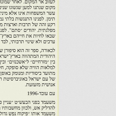
לעזוב אר המקום. לאחר שמונה
מקום שנתנו למען שגשוגו שנים
עשר המשפחות אינו אלא מיני
תימן. לפנינו התנגשות בלתי נ
רקע זהה של תרבות וארצות מוצא
מפלגתית. יהודים ״סתם". לפנינ
שבאו לחיות את חייהם בארץ־י
ערכים ולא שינוי תרבותי, לבד 
לכאורה, ספר זה הוא סיפורן
היהודית המתהווה בארץ־ישראל
בין ״מזרחיים״ ל״אשכנזים״ ובי
למלאות הוויה שלא סופקה, חל
מתועד ביסודיות ומנומק באופן מ
של עם ישראל באוניברסיטת תל
אנושית מזעזעת.
עם עובד-1996
משעמד בפני הבעש״ט ״עניין פי
להדליק אש, ולכוון מחשבותיו 
משעמד אותו ״פיקוח נפש גדול״