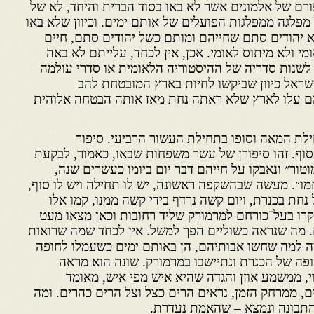
ורם של אלמונים אשר לא באו בסוד הברית והיחד, לא של
מפלגה ממפלגות הפועלים של אותם ימים. וכיוון שלא באו
א יהודים סתם שחייהם ומותם כשל יהודים סתם, חיים
י ולא מיתוס לאומי. אכן, אין לכחד, עלייתם לא באה
לשנות סדריה של ההיסטוריה הלאומית או סדרי עולמה
ישראל כיוון שביקשו לחיות בארץ המובטחת להב
הם עלו לארץ שלא ראתה נחת מאז אותה הבטחה אלוהית
ילת המאה וסופו בתחילת העשור הרביעי. סיפור
סוף. זהו סיפורן של עשר משפחות שבאו, כאמור, לבקעת
וטור״ ונאבקו על חייהם דבר יום ביומו כעשרים שנה,
מו״. מעשה שבהשקפה ראשונה, יש לו תחילה ויש לו סוף,
חת בכנרת, ויום קשה נרדף בידי קשה ממנו, קמו אלו
רו בעל־כורחם למרמורק שליד רחובות וכאן מצאו מעט
 מה שנראה כשוליים הפך למשל. אין לכחד שמה שרואות
ומה למה שחשו אבותיהם, הן באותם ימים כשעמלו לחופה
פה של הכנרת ונתיישבו במרמורק. שונה הוא מראה
וי, ממשמע אוזן והגדה שהיא איש מפי איש, מאומד
, ממרחק הזמן, נראים הרים כצל וצל הרים כהרים. ומה
התבונה ונמצא – שהאמת נעדרת.