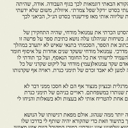
קורא הבאתי דוגמאות לכך בגוף העבודה. אודה, שהיתה
עתי בסרט ״דקל שפל צמרת״. איוולת, משום שלא ידעתי
ת שליווה אותי מאז פירשנתי בסרט הנ״ל, הביאני לכך
סרט הכרתי את עמנואל מודחי, שהיה התחקירן של
. בשיחות שניהלנו עלה נושא כתיבת ספר על פרשה זו
לכתוב את הספר, הסכמתי בתנאי שאיש לא יתערב במהלך
 מדרכי. עמנואל מודחי ששקד שנים אחדות על איסוף חומר
להעמיד לרשותי את כל החומר הנאסף, ועל כך תודתי לו
ל אדם שקד עמנואל(עמי) מודחי על ליקוט שקדני של כל
למען לא יאבד זכרם של תימני כנרת. ראויה אף שקדנותו
מרגלית ובנציון מנצור אף הם לא חסכו ממני דבר לא
ת שנותרו במשפחתם. ראויים בניהם של תימני כנרת
ם אחת להטריח אותי לא בעצות ולא בשאלות והניחו לי
ה יותר ממה שנהוג. אולם מפאת רגישותו של הנושא
 בתיעוד וזאת כדי שהקורא יהיה שותף לי בדרכו שלו
 שלפנינו אינו ״עדתי״ במובן המקובל היום איש מאנשי