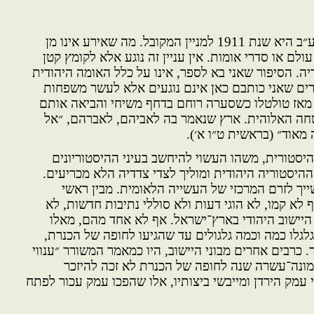
מה שאירע, תחילתו בשנת תרע״ב היא שנת 1911 למניין המקובל. מה שאירע אינו מן
לם או סדרי אומות. אין עניין זה נוגע אלא לקומץ קטן
יה. הסיפור שאני בא לספר, אינו על כלל האומה היהודית
ברים שאני כותבם כאן אינם נוגעים אלא לעשר משפחות
ן מאז טולטלו כשסערה רוחם בדחף משיחי והביאה אותם
ה האלוהית. ארץ שנאמר בה לאביהם, לאברהם, ״אל
 מאוד״ (בראשית ט״ו א׳).
 היסטורית, משהו העשוי להיחשב בעיני ההיסטוריונים
היסטוריה היהודית ומוליך לצדי צדדיה הלא מכריעים.
ייך לזרם המרכזי של העשייה הלאומית. מבין ראשי
 לא קמו, לא הוגי דעות ולא סוללי נתיבות חדשות, לא
היישוב היהודי בארץ־ישראל. אף לא אחד מהם, מאלו
גלו כמה וכמה גלגולים עד שהגיעו לחופה של הכנרת,
 כרבים אחרים מבוני היישוב, היו כמאמר המשורר ״ענווי
ונה־עשרה שנה לחופה של הכנרת לא זכה להיזכר
עמק הירדן ומייבשי ביצותיו, אלו שהפכו עמק עכור לפתח