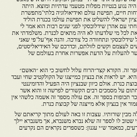
 היה נגוע בנטיות מפלות מטעמי עדתיות ומוצא. היתה
רחות חיים, תפישת עולם ואידיאולוגיה בלתי־מתפשרת
ציון ישראלי להשליט את תפישת עולמו בכנרת הוליד
תי עם אהרן שידלובסקי לפני שנים רבות הוא אמר לי
זאת לכל מי שלדעתו לא היה מתאים לכנרת. משלמדתי את
שידלובסקי ונתחוורה כל צורכה. והנה אף־על־פי שאני
ים לעצמם וקשים לזולתם, וכדרכם של האידיאליסטים,
פשר להעלות על הדעת אפשרות אחרת בעולמם של
 ספר זה. הקורא קצר״הרוח עלול לחשוב כי הוא ״האשם״
יא. יש לראות את בנציון כמייצגו של הקולקטיב שחי ועבד
ת כנרת. אולם כיוון שבנציון היה הפעיל והדומיננטי
 חתום על מסמכים רבים הקשורים לפרשה זו והוא אשר
כר תכופות בספר זה. אם עולה מספר זה אשמה כלשהי אין
ור אין בנציון אלא מייצגה של קבוצת כנרת.
ה מבין שורותיו. עצבות זו באה לעולם מתוך קריאתם של
 שטוב לו לספר זה שלא נברא משנברא, אך משנברא יילך
רעים, כמאמר ש״י עגנון: כשספרים נקראים הם נקרעים