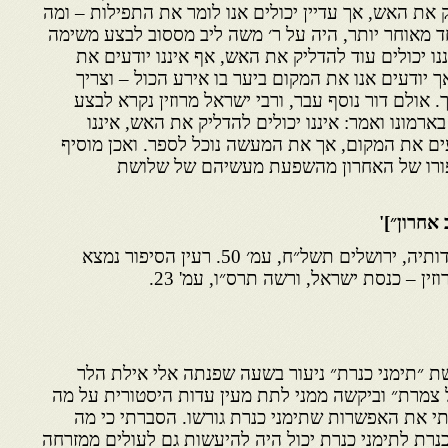
יק את האש, אך עדיין יכולים אנו לומר את התפילות – ומה
ד מאוחר יותר, היה על ר׳ משה ליב מססוב לבצע משימה
ננו יכולים עוד להדליק את האש, אף איננו יודעים את
 יודעים אנו את המקום ביער בו אירע הכול – וצריך
ך. אולם דור נוסף עבר, ורבי ישראל מרוזין נקרא לבצע
ארמונו ואמר: איננו יכולים להדליק את האש, איננו
עים את המקום, אך את המעשה נוכל לספר. ואכן מוסיף
ורו של האחרון מהשפעת מעשיהם של שלושת
אחרון״]'
פרקים כתורת החסידות ובתולדותיה, ירושלים תשל״ח, עמ׳ 50. רעין הסיפור נמצא
ין – כנסת ישראל, ורשה תרס״ו, עמ' 23.
 ״תימני כנרת״ ניעור בשעה שפנתה אלי אילת הלר
צמרת״ וביקשה ממני לתת מעין עדות היסטורית על מה
 את האפשרות שתימני כנרת גורשו. הסברתי כי מה
נרת לתימני כנרת יכול היה להיעשות גם לעולים ממזרחה