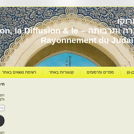
וקו
יהדות מרוקו עברה ותרבותה – usion & le
Rayonnement du Juda
ן-נון
ספרים ופרסומים
קטגוריות באתר
רשימת נושאים באתר
היר
הזן
ולק
כתו
דוא
אלק
הצטרפו ל