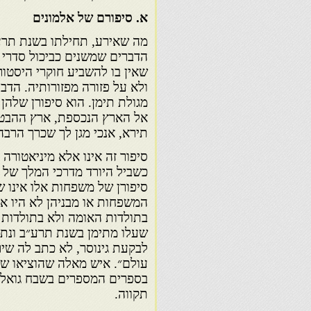
א. סיפורם של אלמונים
הדברים שמשנים כביכול סדרי עו
שאין בו להשביע חוקרי היסטור
ולא על פזורה מפזורותיה. הד
מגולת תימן. הוא סיפורן שלה
אל הארץ הנכספת, ארץ ההבטח
תירא, אנכי מגן לך שכרך הרבה
סיפור זה אינו אלא מיניאטורה
כשביל היורד מדרכי המלך של ה
סיפורן של משפחות אלו אינו ש
המשפחות או מבניהן לא היו אף
בתולדות האומה ולא בתולדות 
שעלו מתימן בשנת תרע״ב ונתגל
לבקעת גינוסר, לא כתב לה שיר.
עולם״. איש מאלה שהוציאו שמ
בספרים המספרים בשבח גואלי 
תקווה.