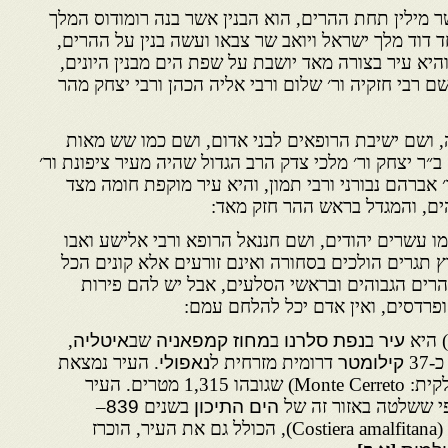
מילין תחת ההרים, הוא הבנין אשר בנה רומודוס המלך
 דוד מלך ישראל ויואב שר צבאו ועשה בנין על ההרים,
היא עיר בצורה מאד יושבת על שפת הים מבנין היונים,
ם רבי חזקיה ור׳ שלום ורבי אליה הכהן ורבי יצחק מהר
, ושם ישיבת הרופאים לבני אדום, ושם כמו שש מאות
ב״ר יצחק ור׳ מלכי צדק הרב הגדול שהיה מעיר ציפונת ור׳
׳ אברהם נבורני ורבי תמון, והיא עיר מוקפת חומה מצד
ם, והמגדל בראש ההר חזק מאד:
ו עשרים יהודים, ושם חננאל הרופא ורבי אלישע ואבו
רץ תגרים הולכים בסחורה ואינם זורעים אלא קונים הכל
רים הגבוהים ובראשי הסלעים, אבל יש להם פירות
ופרדסים, ואין אדם יכל להלחם עמם:
) היא
עיר
ב
נפת סלרנו
ב
מחוז
קמפאניה
שב
איטליה
,
כ-37
קילומטר
דרומית מזרחית ל
נאפולי
. העיר נמצאת
(באיטלקית: Monte Cerreto) שגובהו 1,315 מטרים. העיר
 ששלטה באזור זה של
הים התיכון
בשנים
839
–
(Costiera amalfitana), הכולל גם את העיר, הוכרז