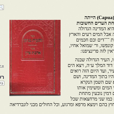
(Capu
הייתה
חת הערים החשובות
היא המדינה הגדולה
 אבל המים רעים והארץ
 ־־־דים ובם חכמים
קונפשו, ור׳ שמואל אחיו,
ראין לזה פרינציפנו:
, העיר הגדולה שבנה
דוד המלך ע״ה, ויצא הים
« יו
ר, ועד היום הזה רואים
יו בתוך המדינה, ושם
רש
א שם השמן הנקרא
רשי
הנו
י המים ומשימין אותו
באת
דמין נובעין מתחת
כמו שני מרחצאות שכל
וץ בהם וימצא מרפא ומרגוע, וכל החולים מבני לונברדיאה