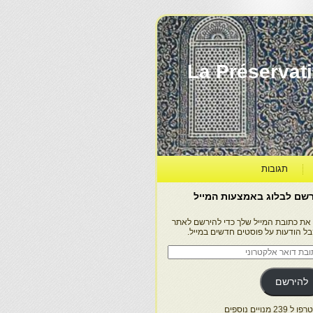
La Préservation, la Diff
תגובות
שם לבלוג באמצעות המייל
 את כתובת המייל שלך כדי להירשם לאתר
בל הודעות על פוסטים חדשים במייל.
בת
ר
טרוני
להירשם
 239 מנויים נוספים