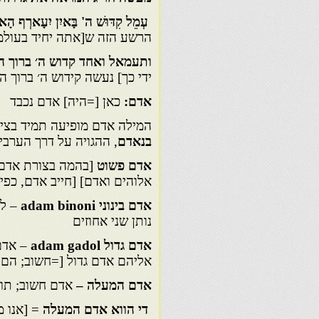
עְמֵל קִדּוּשׁ ה' בָּאיִן יִעָארְף הָאד
הרשע הזה ש[אתה יחיד בעולמ
ותעמאל ואחד קדוש ה׳ ברוך ה
ידי כך] נעשה קידוש ה׳ ברוך ה
אדם:
כאן [=היה] אדם נכבד
המילה אדם מופיעה תמיד בציר
בנאדם
, ההגויה על דרך הערבית nadm
אדם פשוט
[בהמה בצורת אדם, כ
אלוהים ואדם] [חייב אדם, כפ
אדם בינוני
adam binoni
נותן שני אחוזים
אדם גדול
adam gadol
– אדם
אליהם אדם גדול [=חשוב; הם מ
אדם המעלה –
אדם חשוב; תוא
די הווא אדם המעלה
= [אנו מ