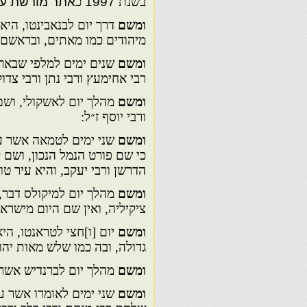
בשנת
1997
כ
אתר מורשת עו
ומשם
דרך יום לבנאבינטו, היא
מיהודים כמו מאתים, ובראשם רב
ומשם
שנים ימים למלפי שבארץ
רבי אחימעץ ורבי נתן ורבי צדוק
ומשם
מהלך יום לאשקולי, ושם 
ורבי יוסף ז״ל:
ומשם
שני ימים לטמאה אשר ע
כי שם פורט הנמל הנכון, ושם 
הדרשן ורבי יעקב, והיא עיר טוב
ומשם
מהלך יום למיקולס דבר,
ציקיליה, ואין שם היום מישראל
ומשם
יום [ו]חצי לטראנטו, הי
גדולה, ובה כמו שלש מאות יהוד
ומשם
מהלך יום לברנדיש אשר 
ומשם
שני ימים לאומרו אשר ע