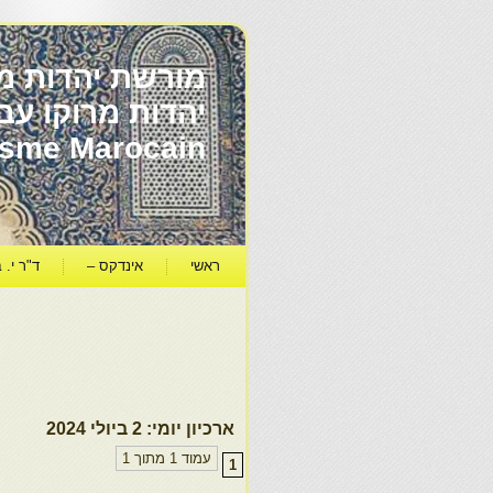
מורשת יהדות מר
ïsme Marocain
ראשי
אינדקס –
ד"ר י. ב
ארכיון יומי:
2 ביולי 2024
עמוד 1 מתוך 1
1