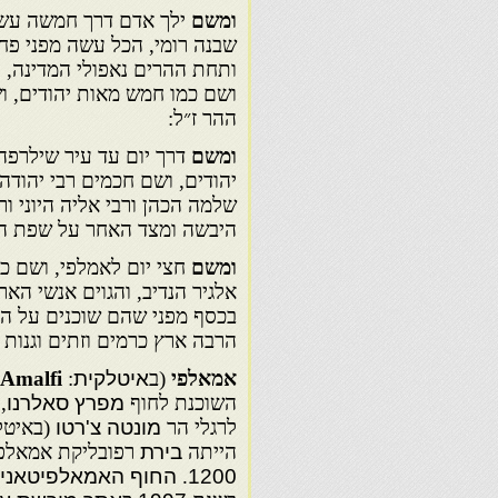
ומשם
ילך אדם דרך חמשה עשר 
שבנה רומי, הכל עשה מפני פחד
ותחת ההרים נאפולי המדינה, ו
ושם כמו חמש מאות יהודים, וש
ההר ז״ל:
ומשם
דרך יום עד עיר שילרפה
יהודים, ושם חכמים רבי יהודה 
שלמה הכהן ורבי אליה היוני ור
היבשה ומצד האחר על שפת הי
ומשם
חצי יום לאמלפי, ושם כמ
אלגיר הנדיב, והגוים אנשי הא
בכסף מפני שהם שוכנים על הה
הרבה ארץ כרמים וזתים וגנות 
אמאלפי
(ב
איטלקית
:
Amalfi
השוכנת לחוף
מפרץ סאלרנו
, 
לרגלי הר
מונטה צ'רטו
הייתה
בירת
רפובליקת אמאלפי
1200
.
החוף האמאלפיטאני