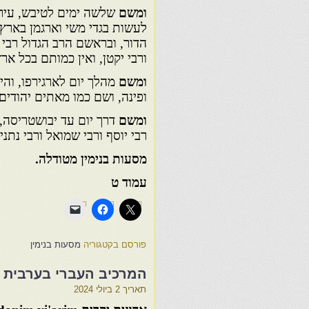
ומשם
שלשה ימים לטיבש, עיר ג
לעשות בגדי משי וארגמן בארץ 
הדור, ובראשם הרב הגדול רבי א
ורבי יקטן, ואין כמותם בכל ארץ
ומשם
מהלך יום לארגירפו, והי
ופינה, ושם כמו מאתים יהודים
ומשם
דרך יום עד יבושטריסה,
רבי יוסף ורבי שמואל ורבי נתני
מסעות בנימין מטודלה.
עמוד ט
פורסם בקטגוריה
מסעות בנימין
המרכיב העברי בערבית ה
תאריך
2 ביולי 2024