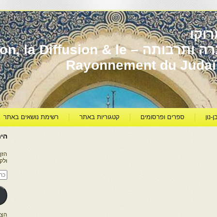
וקו
יהדות מרוקו עברה ותרבותה – usion & le
Rayonnement du Juda
ן-נון
ספרים ופרסומים
קטגוריות באתר
רשימת נושאים באתר
היר
הזן
ולק
כתו
דוא
אלק
הצטרפו ל