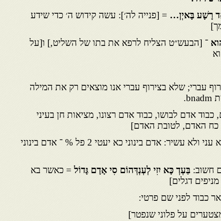
 רָשָׁע בָּאיְן
…
= [פנייה לה׳]: עשה קידוש ה׳ כדי שידע
ך]
וא
־ [הבעש״ט הצליח לרפא את בתו של השליט,] ו[על
וא
וף עברי; שלא בצירוף עברי אנו מוצאים רק את המילה
b.
בוד אדם לבושו, כבוד אדם רצונו, מציאות חן בעיני
י כח האדם, לטובת האדם]
– לא עני ולא עשיר: אדם בינוני כא יעטי 2 פל % ־ אדם בינוני
 חשוב:
בַּעְדְ כָּא יִזִי לְעְנְדְּהוֹם סִי אָדָם גָּדוֹל
= כאשר בא
ניפים דגלים]
ר כבוד לפני שם פרטי:
צטערים על פלוני שנפטר]