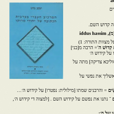
a
ים
 קדוש השם.
מ),
iddus hassim
מצוות התורה: 1)
א קִדוּשׁ ה'
= הרבה מ[בני]
על קידוש ה׳
וליכא צדיקה] מתה על
שליך את נפשי על
ִּׂים
= והרבנים שמתו [מילולית: נפטרו] על קידוש ה׳…
ִם
־ נתנו את נפשם על קידוש השם . [למצוה די קידוש ה׳,
 של ה׳: