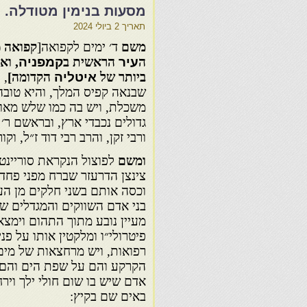
מסעות בנימין מטודלה.
תאריך
2 ביולי 2024
משם
ד׳ ימים לקפואה[
קפואה
a)
ה
עיר
הראשית ב
קמפניה
,
וא
ביותר של
איטליה
הקדומה]
, 
שבנאה קפיס המלך, והיא טובה
משכלת, ויש בה כמו שלש מאות
גדולים נכבדי ארץ, ובראשם ר׳ 
ורבי זקן, והרב רבי דוד ז״ל, וקו
ומשם
לפוצול הנקראת סוריינטו
צינצן הדרעזר שברח מפני פחד 
וכסה אותם בשני חלקים מן העי
בני אדם השווקים והמגדלים שה
מעיין נובע מתוך התהום וימצ
פיטרולי״ו ומלקטין אותו על פנ
רפואות, ויש מרחצאות של מים 
הקרקע והם על שפת הים והם 
אדם שיש בו שום חולי ילך וירח
באים שם בקיץ: