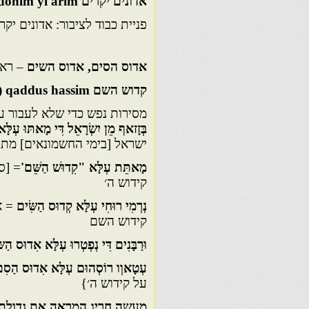
אדונים יקרים
donim yi'arim
פניית כבוד לציבור: אדונים יקר
אדוס הסים, אדוס השים
– ראה
קדוש השם
qaddus hassim
(
מסירות נפש כדי שלא לעבור על 
בְּזָזאף מֵן יִשְׂרָאֵל דִּי מָאתּוּ עְלָּ
ישראל [בימי החשמונאים] מתו 
מָאתֵּת עְלָּא "קִדוּשׁ הַשֵּׁם'
= [ס
קידוש ה׳
נְרְמִי רוּחִי עְלָּא קְדוּס הַשִּׂים
= א
קידוש השם
וּרַבָּנִים דִּי נְפְטְרוּ עְלָּא אִדוּס הַש
עְטָאוְו רוֹסְהוּם עְלָּא אִדוּס הַס
על קידוש ה׳}
מעשה חריג המראה את גדולתו