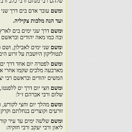
שלהם רבי מנחם ורבי כלב ורבי 
ומשם
עובר אדם בים דרך שני ימ
ועד הנה מלכות צקיליה.
ומשם
דרך שני ימים בים לארץ 
ובה כמו מאה יהודים ובראשם ר
ו
משם
שני ימים לאבילון, ושם 
לנטוליקון היושבת על זרוע הים
ומשם
לפטרה יום אחד דרך ים,
מארבעה מלכים שקמו אחרי א
המשים יהודים ובראשם רבי יצח
ומשם
חצי יום דרך ים ללפנטו,
שלום ורבי אברהם ז״ל:
ומשם
מהלך יום וחצי לקורש, ו
זורעים וקוצרים בנחלתם וקרקע
ומשם
שלשה ימים עד עיר קורי
ליאון ורבי יעקב ורבי חזקיה: