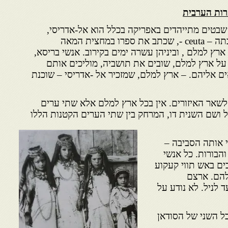
רות הערבית
שבטים מתייהדים באפריקה בכלל הוא אל-אדריסי,
הגיאוגראף המפורסם, יליד סבתה – ceuta -, שכתב את ספרו במחצית המאה
ץ למלם , וביניהן עשרה ימים בקירוב. אנשי בריסא,
 על ארץ למלם, שובים את תושביה, מוליכים אותם
ם אליהם. – ארץ למלם, שמזכיר אל -אדריסי – שוכנת
שאר האיזורים. אין בכל ארץ למלם אלא שתי ערים
ושם השנית דו, המרחק בין שתי הערים הקטנות הללו
י אותה הסביבה –
והבורות. כל אנשי
ים באש תווי קעקוע
להם. ארצם
 לניל. לא נודע על
בל השני של הסודאן