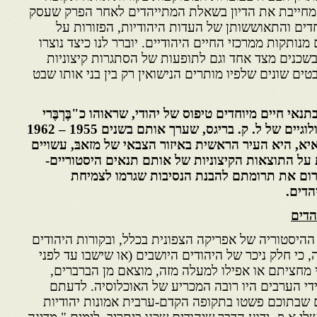
ו מחייבת את הדיון בשאלת המתייהדים לאחר הפרק שעסק
חדים והתאוששותן של העדות היהודיות, הפזורות על
ותקות ממרכזי החיים היהודיים. יוברר לנו כיצד נוצרו
בשכנים מצד אחד וגם לתופעות של הסתגרות קיצוניות
 שבטים שונים שלפיו מותרים הנישואין רק בין בני אותו שבט
תנאי חיים מיוחדים טיפוס של יהודי, שראוהו כ"בֶּרְבֶּרי
גיים של ל. ק. בריגס, שערך
אותם בשנים 1955 – 1962
איא, היא העיר הראשית באיזור
הצבאי של מזאבּ, עשויים
 על התוצאות הקיצוניות של אותם
תנאים היסטוריים-
רום את תרומתם להבנת הנסיבות שגרמו
לצמיחת
הדים
.
יהדים
ההיסטוריה של אפריקה הצפונית בכלל, ובקורות היהודים
 כי חלק ניכר של היהודים היושבים (או שישבו עד לפני
י מחציתם או אפילו למעלה מזה, מוצאם מן הברברים,
די הערבים היו רובה המכריע של האוכלוסיה. לדעתם
 שבתוכם פשטו בתקופה הקדם-ערבית אמונות יהודיות