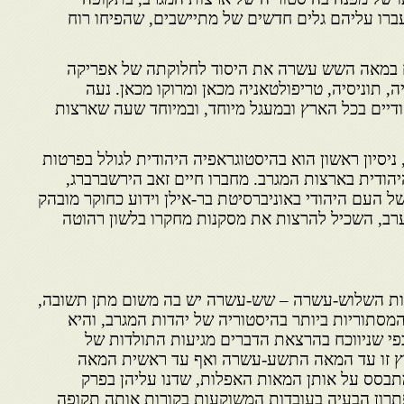
עברו עליהם גלים חדשים של מתיישבים, שהפיחו רוח
ח במאה השש עשרה את היסוד לחלוקתה של אפריקה
יה, תוניסיה, טריפולטאניה מכאן ומרוקו מכאן. נעה
יים בכל הארץ ובמעגל מיוחד, ובמיוחד שעה שארצות
ניסיון ראשון הוא בהיסטוגראפיה היהודית לגולל בפרטות
ודית בארצות המגרב. מחברו חיים זאב הירשברברג,
 העם היהודי באוניברסיטת בר-אילן וידוע כחוקר מובהק
רב, השכיל להרצות את מסקנות מחקרו בלשון רהוטה
ת השלוש-עשרה – שש-עשרה יש בה משום מתן תשובה,
מסתוריות ביותר בהיסטוריה של יהדות המגרב, והיא
פי שניווכח בהרצאת הדברים מגיעות התולדות של
ץ זו עד המאה התשע-עשרה ואף עד ראשית המאה
תבסס על אותן המאות האפלות, שדנו עליהן בפרק
תרון הבעיה בעובדות המשוקעות בקורות אותה תקופה