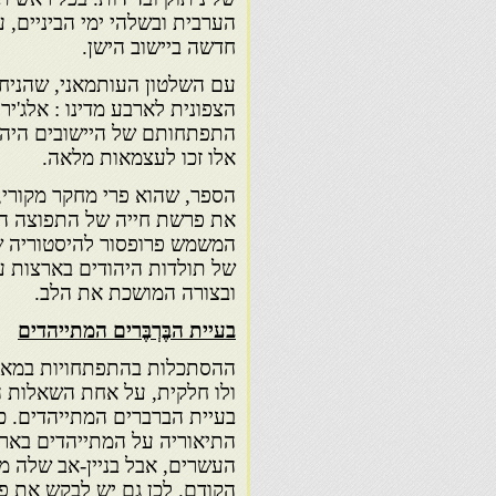
הערבית ובשלהי ימי הביניים, 
חדשה ביישוב הישן.
עם השלטון העותמאני, שהני
הצפונית לארבע מדינו : אלג'יר
התפתחותם של היישובים היהוד
אלו זכו לעצמאות מלאה.
הספר, שהוא פרי מחקר מקורי, 
את פרשת חייה של התפוצה היה
המשמש פרופסור להיסטוריה של
של תולדות היהודים בארצות ע
ובצורה המושכת את הלב.
בעיית הבֶּרְבֶּרים המתייהדים
ההסתכלות בהתפתחויות במאו
ולו חלקית, על אחת השאלות ה
בעיית הברברים המתייהדים. כ
התיאוריה על המתייהדים באר
העשרים, אבל בניין-אב שלה מ
הקודם. לכן גם יש לבקש את פ