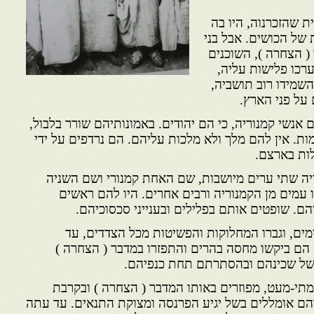
ת שהזכרנוה, היו בה
 של הכושים. אבל בני
 ( הצחרה ), השוכנים
רכו פלישות עליה,
שמידו רוב תושביה,
 על פני הארץ.
אנשי קמנוריה, כי הם יהודים. באמונותיהם שורר בלבול,
מות. אין להם מלך ולא מלכות עליהם. הם נרדפים על ידי
ות בארצם.
ריה שתי ערים מיושבות, שם האחת קמנורי ושם השניה
ו עמים מן הקמנוריה ורבים אחרים. היו להם ראשים
יהם. שופטים אותם בפלילים ובענייני סכסוכיהם.
מים, וגברו המחלוקות והפשיטות מכל הצדדים, עד
הם ביקשו מחסה בהרים והתפזרו במדבר ( הצחרה )
ל שכינהם ובהסתרתם תחת כנפיהם.
מתי-מעט, מפוזרים באותו המדבר ( הצחרה ) ובקרבת
והם אומללים בשל יגיע הפרנסה ומצוקת התנאים. עד עתה