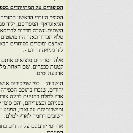
הסיפורים על המתייהדים בספ
הסופר הערבי הראשון המזכיר 
השתים-עשרה,מדרום לבריסא אר
סלא תכרור וגאנה היו פושטים
לארצם ומוכרים לסוחרים הבאי
ליד גיניאה דהיום -.
אלה הסוחרים מוציאים אותם ל
קטנות ככפרים. שם האחת מלל 
ארבעה ימים.
תושביהן – כפי שמזכירים אנש
יהודים, שגברו בתוכם הכפירה 
ארץ למלם בהגיעם לבינה צורב
בפניהם ובצעדיהם, והם סימן 
ומושבותיהם על ואדי, המגיע עד
יישובים דרומה לארץ למלם.
אדריסי יודע גם על יהודים בח
המערבי.