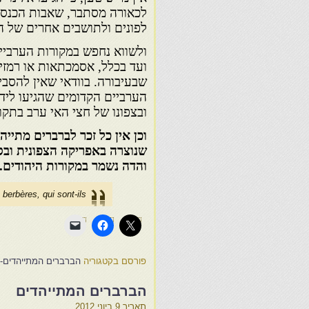
לכאורה מסתבר, שאבות הכנסיה
לפונים ולתושבים אחרים של ה
ולשווא נחפש במקורות הערביי
ועד בכלל, אסמכתאות או רמזי
שבעיבורה. בוודאי שאין להסבי
הערביים הקדומים שהגיעו לידי
ובצפונו של חצי האי ערב בתקו
וכן אין כל זכר לברברים מתייהד
שנוצרה באפריקה הצפונית ובספ
והדה נשמר במקורות היהודים.
 berbères, qui sont-ils?
פורסם בקטגוריה
הברברים המתייהדים-
הברברים המתייהדים
תאריך
9 ביוני 2012