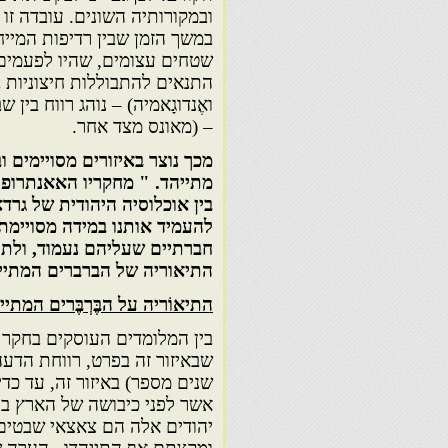
ובמקורותיה השונים. עובדה ז
במשך הזמן שבין רדיפות המיי
שטחים עצומים, שהיו לפעמים מנ
התנאים להתבוללות חיצוניות 
ואֶנדוגָאמיה) – נוהג רווח בין
– (מאונס מצד אחר.
מכך נוצר
באיזורים מסויימים וב
מתייהד
. "
מחקריו האאנתרופולו
בין אוכלוסיה היהודית של גרד
להעמיד אותנו במידה מסויימת
חברתיים שעליהם נעמוד, ולת
התיאוריה של הברברים המתיי
התיאוֹריה על הבֶּרְבֶּרים המתי
בין המלומדים העוסקים בחקר 
שבאיזור זה בפרט, רווחת הדעה,
שנים מספר) באיזור זה, עד כד
אשר לפני כיבושה של הארץ בי
יהודים אלה הם צאצאי שבטים