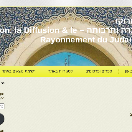
וקו
יהדות מרוקו עברה ותרבותה – usion & le
Rayonnement du Juda
ן-נון
ספרים ופרסומים
קטגוריות באתר
רשימת נושאים באתר
היר
הזן
ולק
כתו
דוא
אלק
הצטרפו ל