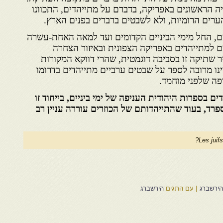
 הראשונים באפריקה, בדברם על מתייהדים, התכוונו
ערים הרומיות, ולא לשבטים ברברים בפנים הארץ.
ם, החל מימי הביניים הקדומים ועד למאה האחת-עשרה
ם למתייהדים באפריקה הצפונית ובאיזור הצחרה
ר שתיקה זו בסביבה דוגמטית, שהרי דווקא המקורות
נו מרובה לספר על שבטים ערביים מתייהדים בדרומו
פה שלפני מוחמד.
ים בספרות היהודית העניפה של ימי ביניים, בייחוד זו
רד, בעוד שהתייהדותם של הכוזרים עוררה עניין רב
Les juifs
הירשברג
|
עם התגים
הירשברג