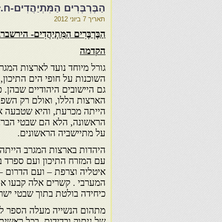
הַבֶּרְבֶּרִים הַמִּתְיַהֲדִים
תאריך
7 ביוני 2012
הַבֶּרְבֶּרִים הַמִּתְיַהֲדִים- הירשברג
הקדמה
גורל מיוחד נועד לארצות המג
השוכנות על חופי הים התיכון, 
גם היישובים היהודיים שבהן. 
הארצות הללו, ואולם רק השפ
הייתה מכרעת, והיא שטבעה א
הראשונה, הלא הם שבטי הברבר
על מתיישביה הראשונים.
היהדות בארצות המגרב הייתה 
עם המזרח התיכון ועם ספרד ב
איטליה וצרפת – ועם הדרום –
המערבי . קשרים אלה קבעו את
כיחידה בולטת בתוך שבטי ישר
מתהום הנשייה מעלה הספר לעי
של ניתוק ובדידות. בכל ראשי