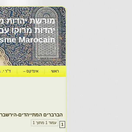
מורשת יהדות מר
ïsme Marocain
ראשי
אינדקס –
ד"ר י. ב
הברברים המתייהדים-הירשברג
עמוד 1 מתוך 1
1