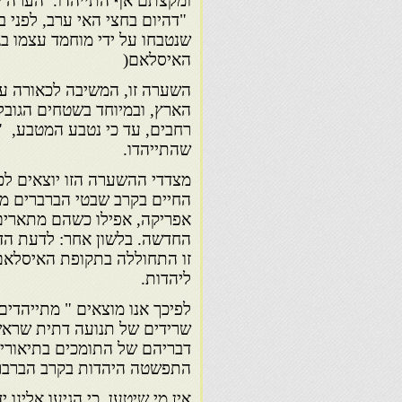
ומקצתם אף התייהדו. הערה שלי
"דהיום בחצי האי ערב, לפני ב
שנטבחו על ידי מוחמד עצמו בגל
האיסלאם(
השערה זו, המשיבה לכאורה על
הארץ, ובמיוחד בשטחים הגובל
רחבים, עד כי נטבע המטבע, " י
שהתייהדו.
מצדדי ההשערה הזו יוצאים לכא
החיים בקרב שבטי הברברים מ
אפריקה, אפילו כשהם מתארים 
החדשה. בלשון אחר: לדעת הדו
זו התחוללה בתקופת האיסלאם
ליהדות.
לפיכך אנו מוצאים " מתייהדי
שרידים של תנועה דתית שראש
דבריהם של התומכים בתיאוריה
התפשטה היהדות בקרב הברברי
אין מי שיטען, כי הגיעו אלינ