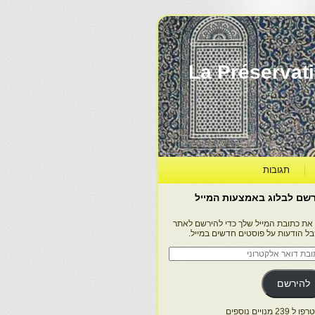
La Préservation, la Diff
תגובות
שם לבלוג באמצעות המייל
 את כתובת המייל שלך כדי להירשם לאתר
בל הודעות על פוסטים חדשים במייל.
בת
ר
טרוני
להירשם
 239 מנויים נוספים