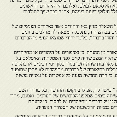
 א.פ- ידוע הדבר שיהודים שכנו ביתריב, לימים " מדינה
וא האיסלאם לעולם, ואלו גם היו היהודים הראשונים
ל חילוקי דיעות ביניהם, אך זה כבר שייך לתולדות
 השאלה מניין באו היהודים אשר באיזורים הפנימיים של
ים עם הצחרה, נתקבלה ומצאה לה מהלכים בחוגים
הודי ברברי ", כלומר יהודי שמוצאו הגזעי מן הברברים
ורה מן ההנחה, כי בסיפורים על היהודים או מתייהדים
שתקף המצב שהיה קיים לפני השטלתות האיסלאם על
מאורעות שהתרחשו בסוף בסוף ימי הביניים או בתקופה
גלים בתיאוריה של ברברים-מתייהדים לא ייתכן שתופעה
, כי הדת החדשה מנעה כל אפשרות על עשיית נפשות
ם " באפריקה, אפילו בתקופה החדשה, על כורחך השם
יתה בימים שמלפני הכיבושים של הערבים. ואמנם, מתוך
 זו על ברברים מתייהדים יש להסיק, כי לדעתם
ם במאות הראשונות של הספירה הנוצרית.
ו ידיעות מהימנות על התייהדות ברברים בתקופה העתיקה.