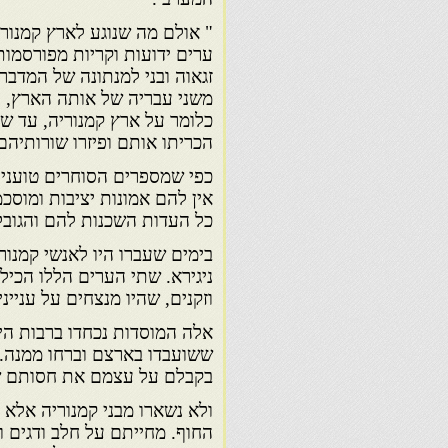
" אולם מה שנוגע לארץ קמנורי
ערים ידועות וקריות מפורסמות
זגאוה ובני למנתונה של המדבר
משני עבריה של אותה הארץ, ע
כלומר על ארץ קמנוריה, עד שה
הכריתו אותם ופיזרו שורותיהם
כפי שמספרים הסוחרים טוענים 
אין להם אמונות יציבות ומוסכ
כל העדות השכנות להם והגובל
בימים שעברו היו לאנשי קמנו
ניגירא. שתי הערים הללו הכיל
וזקנים, שהיו מנצחים על עניינ
אלה המוסדות נכחדו ברבות הי
ששועבדו בארצם וברחו ממנה. 
בקבלם על עצמם את חסותם ש
ולא נשארו מבני קמנוריה אלא 
החוף. מחייתם על חלב ודגים 