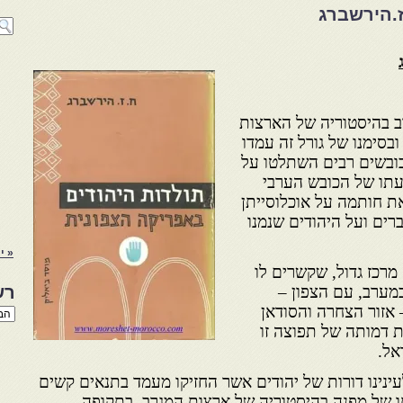
-ח.ז.הירשברג
רב בהיסטוריה של הארצות
ובסימנו של גורל זה עמדו
כובשים רבים השתלטו על
עתו של הכובש הערבי
ת חותמה על אוכלוסייתן
ים ועל היהודים שנמנו
« י
מרכז גדול, שקשרים לו
מערב, עם הצפון –
רש
 אזור הצחרה והסודאן
רשי
הנו
 דמותה של תפוצה זו
באת
אל.
נינו דורות של יהודים אשר החזיקו מעמד בתנאים קשים
תו של מפנה בהיסטוריה של ארצות המגרב, בתקופה