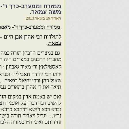
ממזרח וממערב-כרך ד'- 
משה עמאר.
תאריך
19 בינואר 2013
ממזרח וממערב-כרך ד'- מאמר
לתולדות רבי אהרן אבן חיים 
עמאר.
גם במצרים הרביץ תורה כמה 
מחבריו הרבנים במצרים היה רב
,
קאסטילאץ ור׳ מאיר גאביזון
ומ
,
ידוע רבי יהודה חאביליו
וכנרא
שאול כהן ורבי יחיאל רפאיה. ,
תיאר את ר׳ אהרן בתארים נעל
ואם יש באמת אדון במקום הזה 
להשיב דבר דבור על אופניו ח
גברא רבא רישא דדהבא כרכא ד
נר״ו… יגדיל ויאדיר תורה ביש
וחידותם ואיני ח״ו כמורה הלכה