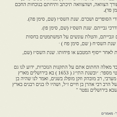
עורך הצוואה, ושהצוואה תיכתב ותיחתם בנוכחות החכם
ן פד)
.
די הסופרים ושכרם. שנת השס״ו (שם, סימן פה).
כי גבייתם. שנת השס״ז (שם, סימן פו).
 וגבייתם, והטלת עונשים על המשתמטים בחסות
.
שנת השס״ח ( שם, סימן פח )
לאחר ייסוף המטבע או פיחותו. שנת השס״ז (שם,
בד מאלה החתום אתם על התקנות הנזכרות, ידוע לנו גם
ר׳ אברהם הכהן. ר׳ דוד קונפורטי מספר: ״ובשנת התי״ג ( 1653 ) בא בירושלים מארץ
רבי, רב מובהק וזקן מופלג בשנים, ואמר לנו שהיה בן
הרב רבי אהרן בן חיים ז״ל, ושהיו לו בנים רבנים בארץ
שבא בירושלים נפטר "
'- מאמרים