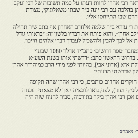
ראה רבי אהרן לחוות דעתו על כמה תשובות של רבי יעקב
תן בהלכה עם רבי יונה ב״ר שבתי משאלוגיקי, מצורת
הרם שבו התייחסו אליו.
 את ר׳ עזרא ב״ר שלמה אלחדב האחרון אף כתב שיר תהילה
ב אחרן״, והוא פותח את דבריו בלשון זה: ״בראותי גודל
 אל לבך להבין ולהשכיל לעבדך דברי אלהים חיים״.
מ׳ בניהו מזהה את רבי עזרא כמחבר ׳ספר דרושים׳ כתב־יד אדלר 1080 שבגנזי
. בדרוש הראשון כתב: ״דרשתי אותו בשנת השע׳׳א
הצלת א״א [אדוני אבי], בהיותי לפני מורי הרב כמוהר״ר אהרן
שון שדרשתי מדעתי״ .
 חוקרים אחדים כותבים, כי רבי אהרן שהה תקופה
,
יקי ועוד), לפני,בואו לוונציה
אך לא מצאתי הוכחה
 אכן רבי אהרן ביקר בתורכיה, סביר להניח שזה היה
'- מאמרים