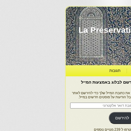
La Préservation, la Diff
תגובות
שם לבלוג באמצעות המייל
 את כתובת המייל שלך כדי להירשם לאתר
בל הודעות על פוסטים חדשים במייל.
בת
ר
טרוני
להירשם
 239 מנויים נוספים