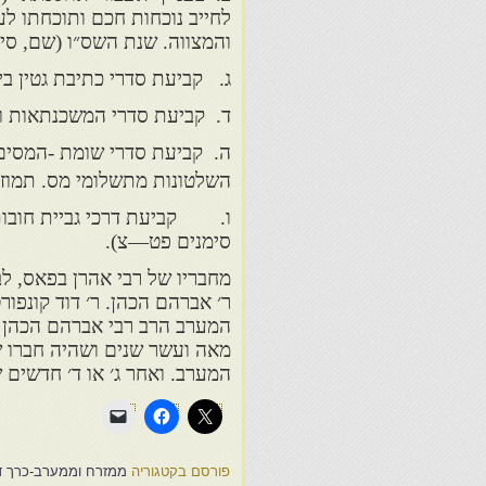
לחייב נוכחות חכם ותוכחתו ל
והמצווה. שנת השס״ו (שם, סימ
ג. קביעת סדרי כתיבת גטין בי
ד. קביעת סדרי המשכנתאות ודר
ה. קביעת סדרי שומת -המסים
השלטונות מתשלומי מס. תמוז 
ו. קביעת דרכי גביית חובות 
סימנים פט—צ).
מחבריו של רבי אהרן בפאס, ל
המערב הרב רבי אברהם הכהן מע
מאה ועשר שנים ושהיה חברו של 
המערב. ואחר ג׳ או ד׳ חדשים 
פורסם בקטגוריה
ממזרח וממערב-כרך ד