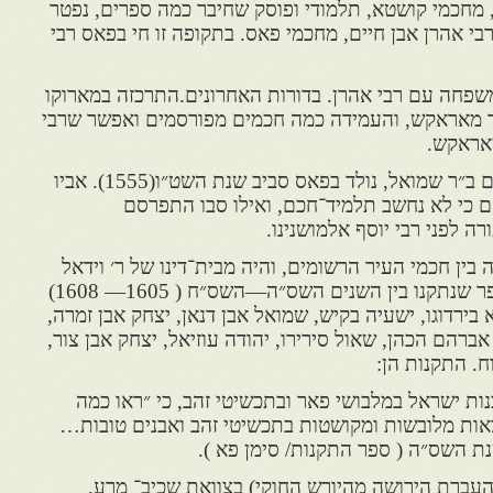
, מחכמי קושטא, תלמודי ופוסק שחיבר כמה ספרים, נפטר
שפחה עם רבי אהרן. בדורות האחרונים.התרכזה במארוקו
ר מאראקש, והעמידה כמה חכמים מפורסמים ואפשר שרבי
אראקש.
רבי אהרן אבן חיים ב״ר אברהם ב״ר שמואל, נולד בפאס סביב שנת השט״ו(1555). אביו
ם כי לא נחשב תלמיד־חכם, ואילו סבו התפרסם
ה לפני רבי יוסף אלמושנינו.
160 לערך נמנה בין חכמי העיר הרשומים, והיה מבית־דינו של ר׳ וידאל
הצרפתי. חתום על תקנות מספר שנתקנו בין השנים השס״ה—השס״ח ( 1605— 1608)
א בירדוגו, ישעיה בקיש, שמואל אבן דנאן, יצחק אבן זמרה,
אברהם הכהן, שאול סירירו, יהודה עוזיאל, יצחק אבן צור,
ח. התקנות הן:
ות ישראל במלבושי פאר ובתכשיטי זהב, כי ״ראו כמה
וצאות מלובשות ומקושטות בתכשיטי זהב ואבנים טובות…
נת השס״ה ( ספר התקנות/ סימן פא ).
העברת הירושה מהיורש החוקי) בצוואת שכיב־ מרע,