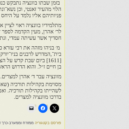
בזמן שבתו בוונציה נתבקש כנ
הלוי מהעיר זאנטי, וכן נשא־ונ
פניותיהם אליו נלמד על היחס 
מתלמידיו בוונציה ראוי לציין
לר׳ אהרן, מעין הקדמה לספר ״ל
חסדיך אשר עשיתה עמדי, ונתת
בית־,המדרש לרבנים בניו־יורק
[1611] ביום שבת קדש על 
בן חיים ז״ל. והוא הדרוש הרא
מוונציה עבר ד׳ אהרן למצרים.
מסוימת בקהילות תורכיה (שאלונ
לשהייתו בקהילות תורכיה. ואם
בדרכו מוונציה למצרים.
פורסם בקטגוריה
ממזרח וממערב-כרך ד