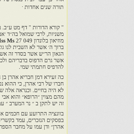
.
תורה שנים אחדות
" קורא הדורות " דף מט ע״ב. 
משניות, לרבי שמואל בה״ד ׳א
מוזיאון בלונדון 049 27
Add Mss Ms
ברוך ה׳ אשר לא השבית לנו גוא
הגאון הר״ש אשר בסדר זה אשר 
אשר גרם הדפוס בדבריהם ולכן
להדפיס חתמתי שמי.
כה זעירא דמן חבריא אהרן בן 
חברו של רבי אהרן, כי ההוא נפ
לא היה בחיים. וכנראה אלה שנ
מהם מצוין ״הרופא״ והוא אבי 
זה יש לתקן ב ״ נר המערב ״ עמי 102 ובמה שכתבתי ב״חכמי פאס״ עמי
בוונציה התרועע עם חכמים א
בפסקים הנזכרים, עמד בקשרים 
אהרן״ ודן עמו על מחבר הספרא,