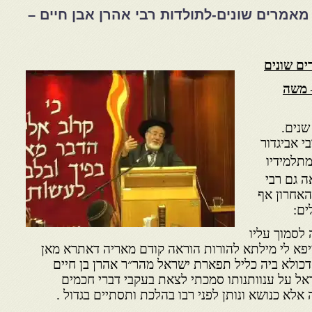
מאמרים שונים-לתולדות רבי אהרן אבן חיים –
ים שונים
– משה
שנים.
י אביגדור
תלמידיו
ה גם רבי
האחרון אף
ים:
לסמוך עליו
ציפא לי מילתא להורות הוראה קודם מאריה דאתרא מאן
כולא ביה כליל תפארת ישראל מהר״ר אהרן בן חיים
ראל על ענוותנותו סמכתי לצאת בעקבי דברי חכמים
 אלא כנושא ונותן לפני רבו בהלכת ותסתיים בגדול .