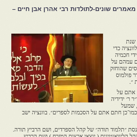
מאמרים שונים-לתולדות רבי אהרן אבן חיים –
 שנת
ונציה כדי
ידי חכמיה
ם עמהם על
סים שהוחזק
ר פולמוס
 ״.
 אתם על
ר׳ ידידיה
, שמעל
כמו־כן חתם אתם על הסכמות לספרים״. בוונציה ישב
סת ״תלמוד תודה״ של קהל הספרדים, ושם הרביץ תורה.
 הליוואנטינים ( יוצאי ארצות המזרח ) ושם הרביץ