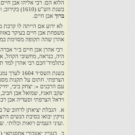
הלוא הם: רבי אליהו אבן חיים
בשנת הש"ע (1610) בקירוב; ורבי אהרן אבן חיים, מחכמי פאס. בתקופה זו חי בפאס רבי
ברוך
אבן חיים.
לא ידוע אם הייתה לו קרבת מ
משפחת אבן חיים בעיקר באזו
אהרן שהה תקופה מסוימת במ
היה, כנראה, מחשובי הקהל, א
כתלמיד־חכם רבי אהרן למד תור
בשנת השס״ד 4
עם הרבנים »: יצחק ביבי, יחיי
יעקב חאגיז, שמואל אבן חביב, 
וידאל הצרפתי וסעדיה אבן רבו
א. הגבלת יציאתן לרחוב של בנ
נזיקין יבואו בסיבת הנשים הי
.ועיני העמים רואות וכלות״. ש
ב. בעניין ״אעבורי אחסנתא״ (