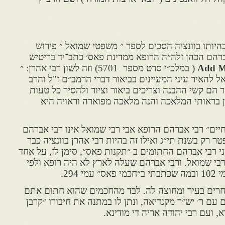
בהיותו בוונציה הסכים לספר ״ משפטי שמואל ״ פירוש
ברהם הכהן זלה״ה הרופא ממדינת פאס׳ כתב־יד בריטיש
( במלכ״י סרט מספר 5701) וזה לשון רבי אהרן: ״
ל להאיר עיני המעיינים בביאור דברי הרמב״ם ז"ל והרב
הם קשי ההבנה וצריכים ביאור וציור ולהסיר כל טעות
 בראותי המלאכה והנה מלאכה מפוארה וראויה היא
חיים״ רבי אברהם הרופא אבי רבי שמואל אינו רבי אברהם
טר רק בשנת תי״ג ואילו זה בהיות רבי אהרן בוונציה כבר
י רבי אברהם החתומים ב ״תקנות פאס״, סימן לז, על אחד
רבי שמואל. ורבי אברהם שעלה לארץ לא היה רופא ולפי
 294.
חרים בעיר ומחוצה לה. לבד מהחכמים שהוא חתום אתם
עם ר׳ יש״ר מקנדיאה, ונתן לו במתנה את חיבורו ״קרבן
 ועם רבי יהודה אריה די מודינא.