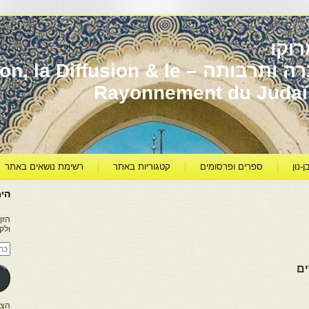
וקו
יהדות מרוקו עברה ותרבותה – usion & le
Rayonnement du Juda
ן-נון
ספרים ופרסומים
קטגוריות באתר
רשימת נושאים באתר
היר
הזן
ולק
כתו
דוא
אלק
ים
הצטרפו ל