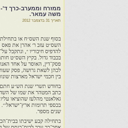
ממזרח וממערב-כרך ד'- 
משה עמאר.
תאריך
31 בדצמבר 2012
בסוף שנת השס״ח או בתחילת
השס״ט עזב ר׳ אהרן את פאס לו
להדפיס חיבוריו ״, ונתקבל על־
בכבוד גדול. בקיץ השס״ט חות
פסק־דין, האוסר על אחד האנו
לכהן לשאת גרושה, פסק שעור
בין חכמי ישראל מארצות שונות
בחודש תשרי שנת הש״ע חתם
כתב המטהר את שמו של השד״ר 
גאלאנטי מהלעז שהוציאו עליו
בכספי תרומות ארץ־ישראל׳״. 
שנים מספר.
בתחילה קבע ישיבתו בבית־הכנ
אחר־כך עבר לבית־כנסת של קהל