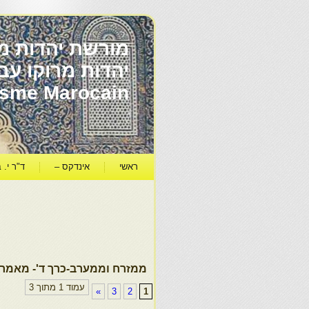
מורשת יהדות מר
ïsme Marocain
ראשי
אינדקס –
ד"ר י. ב
ממזרח וממערב-כרך ד'- מאמר
עמוד 1 מתוך 3
»
3
2
1