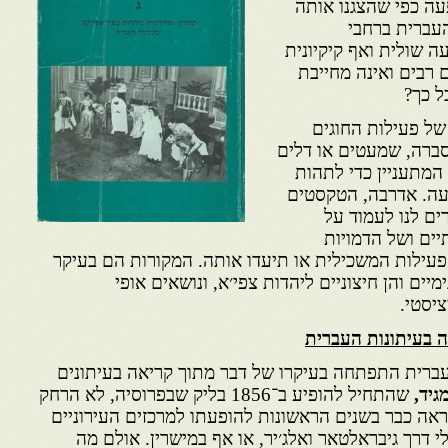
ה כפי שהצגנו אותה
עברית ברחבי
 שולית ואף קיקיונית
 רבים ואינה מחייבת
ל כך?
של פעילות החוגים
סברה, שמעטים או דלים
מתעניין כדי לתהות
עה. אדרבה, הטקסטים
ים לנו לעמוד על
יים ושל הדמויות
פעילות המשכילית או תיעדו אותה. המקורות הם בעיקר
מיים והן חיצוניים ליהדות צפי׳א, ונושאים אופי
ציסטי.
ה בעיתונות העברית
ברית התפתחה בעיקרו של דבר מתוך קריאה בעיתונים
יד,
שהתחיל להופיע ב־1856 בליק שבפרוסיה, לא הרחק
כנראה כבר בשנים הראשונות להופעתו למרכזים העירוניים
י דרך גיבראלטאר ואלג׳יר, או אף במישרין. אולם מה