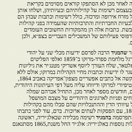
ה לאחר מכן לא הסתפקו קוראים מסוימים בקריאת
בעצמם רשימות על קהילותיהם ובעיותיהן, ושלחו אותן
 מזרח אירופה ומרכזה, כולל רשימות וכתבות שבהן הם
לבעיות החברתיות והתרבותיות שהעמידה בפני קהילות
בשת. כתבות אלה הן מהמקורות החשובים העומדים
פוסי פעילותם של המשכילים העבריים בצפ״א, ולכן
.
שהמגיד
הרבה לפרסם ידיעות מכלי שני על יהודי
צפון־אפריקה ובעיקר מרוקו, לרגל מלחמת ספרד-מרוקו ב־1859 ואלפי הפליטים
לטאר, שלח העורך ליוסף אשריקי מטנג׳יר את גיליונות
שגר לו ידיעות וכתבות מחיי הקהילות במרוקו; אולם ללא
הועיל. הוא חזר ופנה באותה בקשה אל כתבים אפשריים מצפון־אפריקה באביב 1864,
יורי למרוקו ודיווחו עליה מעל דפי העיתונות היהודית,
ם, חודשים מספר לאחר מכן, התחיל אברהם שמלה
וחים ופניות לארגונים היהודיים על מצבם המושפל
ל עיוותי הדין וההתנכלויות שהם סבלו מהם בקהילות
שונות. הוא המשיך בכך עד 1879, עם הפסקות לעתים ארוכות. ברם, עוד לפני כתבתו
התפרסמה
בהמגיד
רשימה מבלידה שבאלג׳יריה, ראשונה
בסדרת כתבות ורשימות מקהילות נוספות באלג׳יריה: אלג׳יר החל משנת,1865 מסתגאנם