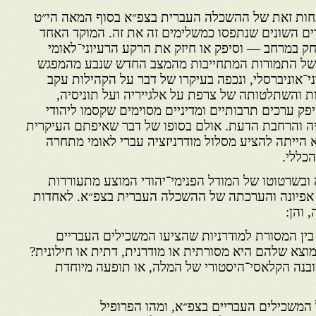
חות זאת של ההשכלה העברית בצפ״א בסוף המאה הי״ט
דים השונים שנתפסו כמשלימים זה את זה. המוקד האחד
חק במרחב — וסיפק או חיזק את הרקע הרעיוני־לאומי
ן של התמורות המתחייבות מהמצב החדש שנבע מהמפגש
ני־אוניברסלי, ונכפה בעיקרו של דבר על הקהילות עקב
ת והשתלטותה של צרפת על אלגייריה ועל תוניסיה,
יפק ערכים תרבותיים ומדיניים מסוימים שקסמו ליהודי
יה והרחבת הדעת. אולם בסופו של דבר שאיפתם העיקרית
הייתה להציע מסלול מודרניזציה עברי לאומי מתחרה
כללי.
 ובשרטוטו של המודל הפנימי־יהודי המוצע מתעוררות
 אפיונה והערכתה של ההשכלה העברית בצפ״א. לאחדות
 והן:
ין המסורת למודרניות שהציעו המשכילים העבריים
וצא שלהם היא מסורתית או מודרנית, דתית או חילונית?
בנה הקלאסי־היסטורי של המלה, או תופעה מיוחדת
כילים העבריים בצפ״א, ומהו הפרופיל