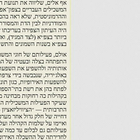
אף אלים, שליווה את תנועת ה
המשכילים העבריים בצפון־אפר
וההרמוניסטית, שלא ראה בהכר
והמודרניות לבין הדת והמסור
היה העיתון הצפירה בעריכתו ש
ביותר בצפ׳יא (לצד המגיד), 
בצפ״א בשנות השמונים והתשע
אולם, פעילותם של חוגי המשכ
התפתחה בצלה ובעטיה של המו
אותותיה ולהשפיע את השפעתה 
להשפעות האירופיות, כגון תוני
לפתח בהן את רשת בתי־הספר 
בקהילות כה רחוקות מבחינה 
שעיקר הפעילות המשכילית ה
התרבותית — ״הציוויליזאציון
דחייה של חלק גדול אחר מערכ
ואיימו על שלמות הקהילה ועל
פעילותם גם לבלום עד כמה שנ
לחדירתה של ההשכלה האירופית