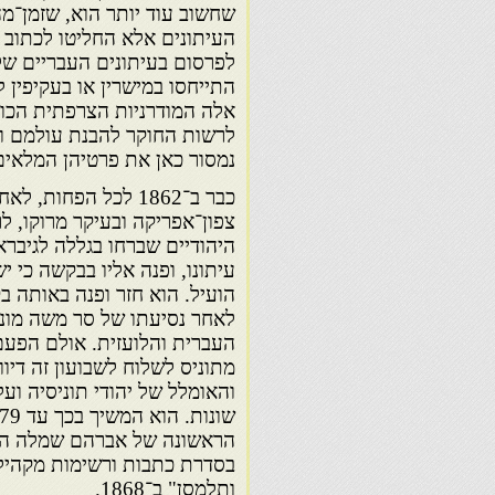
שחשוב עוד יותר הוא, שזמן־מ
העיתונים אלא החליטו לכתוב 
לפרסום בעיתונים העבריים של
התייחסו במישרין או בעקיפין 
אלה המודרניות הצרפתית הכו
לרשות החוקר להבנת עולמם וד
נמסור כאן את פרטיהן המלאים
כבר ב־1862 לכל הפחות, לאחר
היהודיים שברחו בגללה לגיברא
עיתונו, ופנה אליו בבקשה כי י
לאחר נסיעתו של סר משה מונטיפ
העברית והלועזית. אולם הפע
מתוניס לשלוח לשבועון זה דיו
והאומלל של יהודי תוניסיה וע
הראשונה של אברהם שמלה 
ותלמסן" ב־1868.