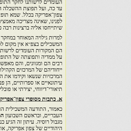
העומדים לרשותנו לחקר התופע
עד כה, ועל תפוצת ההשכלה ה
צפון־אפריקה בכלל. שמא תופעה
לפנינו, שאינה מצריכה מאמצים
שיתייחסו אליה ברצינות רבה כ
למרות גילויה המאוחר במחקר 
המשכילים בצפ״א אין מקום ל
הם המקורות העומדים לרשות ה
על ממדיה ותפוצתה של התופ
רבים הם ומגוונים, והם מאפשר
ייחודיהם של המרכזים הקהילת
המרכזיות שנשאו וקידמו את ה
עיתונאיים או ספרותיים, הן פני
תיאורי־דיווחי, יצירתי או פובלי
א. כתבות מסופרי צפון־אפריק
כאמור, התודעה המשכילית הע
העבריים, ובראשם השבועון
המג
מגבול רוסיה. עיתון זה הגיע 
היהודיים של צפון אפריקה, אול