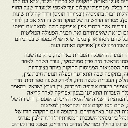
יים פעלו באותה התקופה לא במרוקו בלבד, אלא הם קמו
ה בכלל, מטריפולי שבלוב ועד לאספי ולמוגדור שעל החוף
לות רבות בתוניסיה (ובמיוחד תוניס) ודרך קהילות שונות
מסן). מטרתו הראשונה של מחקר חדש זה היא אם כן לדווח
עבריים אלה ברחבי צפון־אפריקה כולה, לתאר את דפוסי
ם וכן את שאיפותיהם ואת תכנית הפעולה הפוליטית
ל שהם ניסחו אותן במפורש או שלא במפורש בכתביהם
ם שהזדמנו לצפון־אפריקה באותה העת.
הי תנועת ההשכלה העברית באירופה, בתקופה שבה
סחו הראשון היה פרץ סמולנסקין, עורך השחר, לאחר
ת הססמאות המגייסות החזקות ביותר בציבוריות
זה, בתקופה שבה התארגנה ופעלה תנועת חיבת ציון,
לשון העברית כשפה חיה, ולא רק כשפה ספרותית, חדר
אומיים במזרח אירופה ובמרכזה, וכן בארץ־ישראל. במאמר
לה העברית התארגנו בצפון־אפריקה לאחר קריאה
 המחצית השנייה של המאה הי״ט ובהשפעתן הישירה של
 שהם ניסו לקדם אותן ולהתאימן למציאות
ת השונות בארצותיהם. בתקופה זו גם התקהה חודו של
ל בין מנהיגי השכבות המסורתיות־דתיות לבין מנהיגי
גלו בחילון גמור של החיים היהודיים, מאבק מר ולעתים