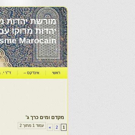
מורשת יהדות מר
ïsme Marocain
ראשי
אינדקס –
ד"ר י. ב
מקדם ומים כרך ג'
עמוד 1 מתוך 2
»
2
1