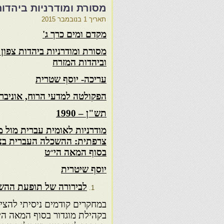
מסורת ומודרניות ביהדו
תאריך
1 בנובמבר 2015
מקדם ומים כרך ג'
מסורת ומודרניות ביהדות צפון
וביהדות המזרח
עריכה- יוסף שטרית
הפקולטה למדעי הרוח, אוניבר
תש"ן – 1990
מודרניות לאומית עברית מול מ
צרפתית: ההשכלה העברית בצ
בסוף המאה הי״ט
יוסף שיטרית
לבירורה של תופעת ההש
במחקרים קודמים ניסיתי להציג
בקהילת מוגדור בסוף המאה הי