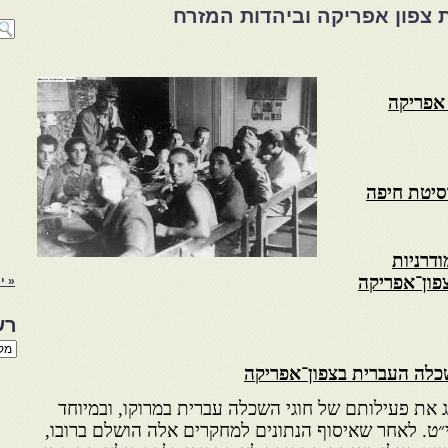
ת צפון אפריקה וביהדות המזרח
 אפריקה
סיטת חיפה
ודרניות
פון־אפריקה
« י
רש
רשי
הנו
כלה העברית בצפון־אפריקה
באת
 את פעילותם של חוגי השכלה עברית במרוקו, ובמיוחד
״ט. לאחר שאיסוף הנתונים למחקרים אלה הושלם ברובו,