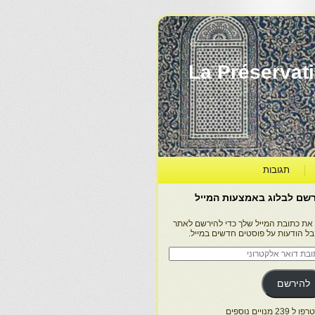
La Préservation, la Diff
תגובות
שם לבלוג באמצעות המייל
 את כתובת המייל שלך כדי להירשם לאתר
בל הודעות על פוסטים חדשים במייל.
בת
ר
טרוני
להירשם
 239 מנויים נוספים