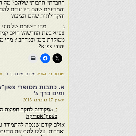
החברתי־תרבותי שלהם? מה היו
והמדיניים שהם היו עדים להם
והקהילתית שהם הציעו?
ג. מהו רישומם של חוגי משכ
צפ״א בעת החדשה? האם קמו ל
ממוקדת בזמן ובמרחב ? מהי 
יהודי צפ״א?
פורסם בקטגוריה
מקדם ומים כרך ג'
|
ע
א. כתבות מסופרי צפון־
ומים כרך ג'
תאריך
17 בנובמבר 2015
מקורות לחקר תפוצת ה
ה
בצפון־אפריקה
אולם קודם שננסה להתמודד ע
ואחרות, עלינו לתת את הדעת