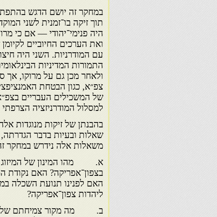
במחקר זה יושם הדגש בהתפת
תוך זיקה בו־זמנית לשני המוק
היה פנימי־יהודי — אם כי מרו
ואת הערכים החיוביים לקיומ
עם המודרניות. השני היה חיצו
התמורות המדיניות הבינלאומיו
ולאחר מכן גם על מרוקו, אך ס
צפ״א, כגון הבטחת האמנציפצ
של המשכילים העבריים בצפ״א 
למסלול המודרניזציה הצרפתי ה
בהבנתן של זיקות מנוגדות אלה
שאלות ובעיות בדבר הגדרתה,
משאלות אלה נידרש במחקר זה,
א. מהו המינון של המיזוג ב
בצפון־אפריקה? האם נקודת המ
האם לפנינו תנועת השכלה במו
ליהדות צפון־אפריקה?
ב. מה מקור צמיחתם של המש