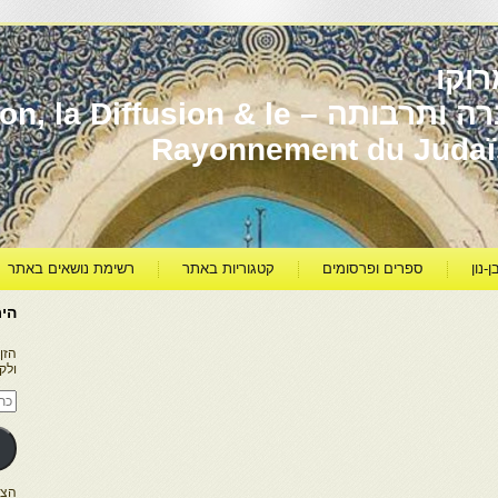
וקו
יהדות מרוקו עברה ותרבותה – usion & le
Rayonnement du Juda
ן-נון
ספרים ופרסומים
קטגוריות באתר
רשימת נושאים באתר
היר
הזן
ולק
כתו
דוא
אלק
הצטרפו ל