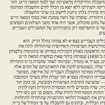
השכלה הרדיקלית מראשיתה ועד לסוף המאה הי״ט. חוגי
יקה השתייכו ללא יוצא מן הכלל לזרם ההשכלה המתונה
ח סתירה בלתי ניתנת ליישוב בין ערכי ההשכלה
ת היהודית. שופרה של גישה ממזגת זאת בסוף המאה הי״ט
ל נחום סוקולוב, אשר היה אחד משני העיתונים הנפוצים
ואשר בו התפרסמו רוב כתבותיהם של המשכילים העבריים
ים.
ילים העבריים בצפ״א לא צמחה בחלל הריק. היא
דרניזציה הצרפתית והאירופית שהתחילה לתת את
הראשונה באותן הקהילות במרוקו או בתוניסיה (ולפניהן
באלג׳יריה, שנכבשה בידי צרפת ב־1830) שנפתחו ביתר שאת במחצית המאה הי״ט
ס, טנג׳יר או מוגדור, ובמיוחד לאחר שחברת כי״ח התחילה
שלה. כשמנסים להבין את התארגנותם של חוגים אלה
מנטלית ממרכזי ההשכלה העברית של אירופה, מסתבר
עברית התנהלה בצפ״א תוך קבלת חלק מערכי המהפכה
 — שהציעה התרבות הצרפתית הכובשת, ובו בזמן תוך
יה, שהיו מנוגדים לרוח המסורת היהודית הקהילתית
 הזהות המסורתית־דתית שלה. משום כך הם ניסו דרך
יתן את תוצאות־הלוואי ההרסניות שהתחילו להתלוות
 הכללית, ובתוניס גם להשכלה על פי המודל של כי״ח.