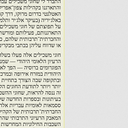
התברר לי שחוגי משכילים עבר
והתארגנו בקהילות צפון־אפריק
האטלנטי בדרום מרוקו, דרך קהי
באלג׳יריה (בעיקר אלג׳יר ותל
על תפוצתם של חוגי משכילים 
התארגנותם, פעילותם ומורשת
והחברתית־תרבותית שלהם, כב
או שדווח עליהן בכתבי מבקרי
חוגי משכילים אלה פעלו בשל
הרעיון הלאומי היהודי — שמנ
הפוגרומים ברוסיה — הפך לאח
היהודית במזרח אירופה ובמרכ
ובתקופה שבה הצורך בתחיית ה
יותר ויותר לתודעת החוגים הל
זה ננסה להראות, שחוגי ההשכ
בעיתונות ובספרות החדשה של
ססמאות לאומיות עבריות אלה,
החברתית־תרבותית של הקהילו
המאבק הרעיוני התרבותי שהתנה
השכבות החילוניות המחרשות שד