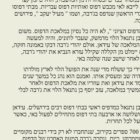
יבא לאי מכבש דפוס ואותיות דפוס עבריות. מבתי דפוסו
 הראשון שנדפס בג'רבה, ושמו " מעיל יעקב ", פירושים
ה.
דפוס הציוני ", לא היה כל נסיון במלאכת הדפוס. משום
בן נתנאל הלוי מדמשק, שעבר לתוניס, והיה למעשה
מלאכה של עידאן. אולם יהודי ג'רבה דבקו באמונה חזקה,
ימלט מן הקללה שקילל עזרא הנביא את יהודי ג'רבה,
ים לאחר שישב שנה שלמה באי.
ידי כך ששלח מדי שנה את הפועל הלוי לארץ מולדתו
ה שב ומעסיק אותו. ואמנם הוא נהג כל במשך שנים
ד את עידאן ואת עוזריו את מלאכת הדפוס ולאחר
יך במלאכה, עזב יוסף בן נתנאל הלוי את ג'רבה לבלי
 נתנאל כמדפיס ראשי בבתי דפוס רבים בירושלים. עידאן
שלושה או ארבעה בתי דפוס מתחילים לפעול באי, כאשר
ל לכל תחרות.
מבתי דפוס של ג'רבה יצאו כ – 700 ספרים בקירוב, שנתחברו לא רק בידי רבנים מקומיים
וממרוקו. כיום, נותרה ג'רבה המעוז האחרון של הדפוס