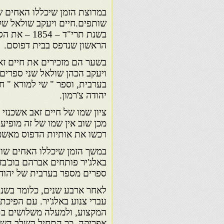
במרוצת הזמן שיכללו האחים 
בשנת תרי"ד 
הראשון שנדפס בבית דפוסם.
בשער הם מזכירים את חיים זאב
ויעקב הכהן שולאל שני ספרים נ
בערבית, וספר " שי למורא " ח
יהודה צ'רמון.
ציון שמו של חיים זאב אשכנזי
מכן שוב אין שמו של זה מופי
רכשו את אותיות הדפוס מאשכנ
במשך הזמן שיכללו האחים שו
באלג'יר פותחים אברהם בוכ'בז
ספרים מספר בערבית של יהודי 
לאחר ארבע שנים, כלומר בשנת ת
עברי צנוע באלג'יר. עם הפיכ
המקצוע, ולמעלה משלושים בתי
אפריקה. כך התחיל השלב השל