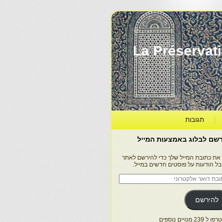
La Préservation, la Diff
תגובות
שם לבלוג באמצעות המייל
 את כתובת המייל שלך כדי להירשם לאתר
בל הודעות על פוסטים חדשים במייל.
בת
ר
טרוני
להירשם
 239 מנויים נוספים