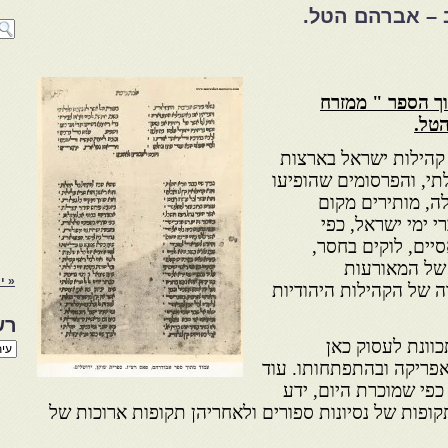
 – אברהם הטל.
וך הספר " ממזרח
טל.
קהילות ישראל בארצות
י, והפרסומים שהופיעו
ה, מותירים מקום
 ימי ישראל, כפי
יים, לוקים בחסר,
 של המאורעות
« י
ה של הקהילות היהודיות
רש
וונת לעסוק כאן
רשי
הנו
אפריקה ובהתפתחותו. עוד
באת
כפי שמוכרת היום, ידע
ופות של נסיונות ספורים ולאחריהן תקופות ארוכות של