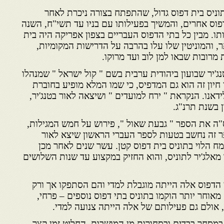
תוניס בית דפוס גדול, שהתפתח בצורה ניכרת לאחר
ס אחרים, והמשיך בפעילותו עם בניו עד תשי"ח, השנה
ו. מבין כל בתי הדפוס העבריים בצפון אפריקה היה בית
, והמוניטין שלו עלו בהרבה על הדרישות המקומיות,
 מרובות שבאו למן לוב ועד מרוקו.
'יר שבועון ביהודית ערבית בשם " קול ישראל " שמנהלו
 חיון זה הוא גם המדפיס, כי שמו המלא מופיע בחוברת
דאנו. הנקראת " ירח למועדים " ושיצאה לאור בטנג'יר,
 בשנת תרנ"ג.
ס"ה את הספר " גבעת שאול ", פירוש על חמש המגילות,
פר זה נחשב בטעות לספר העברי הראשון שיצא לאור
ח הלוי בתוניס בית דפוס קטן. עשר שנים לאחר מכן
 מאלג'יר לתוניס, והוא החזיק במקצוע עד שנות השלושים
הדפוס אלה הייתה מוגבלת למדי והם הסתפקו אך ורק
מאוחר יותר הוקמו בתוניס בתי דפוס נוספים – פרחי,
-, אולם גם פעילותם של אלה הייתה צנועה למדי.
במסחר בבדים ובסחורות מן המושבות, החליט זמן קצר