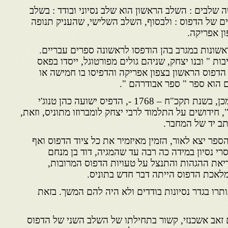
 שלבים : השלב הראשון הוא שלב נסיוני ובודד : בשלב
ם של הדפוס : ולבסוף, השלב השלישי, שהעניק תנופה
ן אפריקה.
אשונות במגרב בהן הודפסו לראשונה ספרים עבריים.
ות " ובנו יצחק, שניהם גולים מפורטוגל, ייסדו בפאס
1516 – את בית הדפוס הראשון בצפון אפריקה והדפיסו בו חמישה או
 הוא ספר " ספר אבודרהם ".
מאתיים וחמישים שנה לאחר מכן, בשנת תקכ"ח – 1768 -, הדפיס ישועה כהן טנוג'י
, חידושים על התלמוד לרבי יצחק לומברוזו מתוניס, וזאת,
תב יד של המחבר.
ספר יצא לאור, הזמין מאיזמיר את כל ציוד הדפוס ואף
רי נסיון במידה כה רבה עד שהמגיה, דוד בן מנחם
ריאת ההגהות והתנצל על טעויות הדפוס המרובות,
מלאכת הדפוס הייתה דבר חדש בתוניס.
תרו בגדר נסיונות בודדים ולא היה להם המשך. בזאת
 זאב אשכנזי, קשור בתחילתו של השלב השני של הדפוס