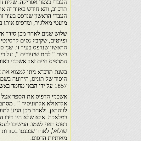
העברי בצפון אפריקה. שליח זה
תרכ"ב, והא חידש באזור זה א
העברי הראשון שנדפס בעיר זו. 
מועטי מאלג'יר, ומדפיס אותו ב
שלוש שנים לאחר מכן סידר אש
ופיוטים, שקיבץ נסים קרסינטי 
הראשון שנדפס בעיר זו. שני ס
המדפיס חיים זאב אשכנזי באו
בשנת תרכ"א ניתן למצוא את א
1857 על ידי הבאי מחמד באשא, בתרגומו של משה בן יעקב שמאמא.
אשכנזי הדפיס את הספר אצל מס
אלדאולא אלתוניסיה " . מסתבר
לווהראן, ולאחר מכן הגיע לתו
במלאכה. אלא שלא היו בידו ה
דפוס ראוי לשמו. המשיכו לעסו
שולאל, לאחר שנכנסו בסודות 
מאותיות הדפוס.