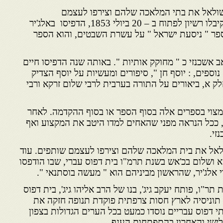
שולאל את בתי המלאכה שלהם וצירפו לעצמם
שותפים.חיים ויעקב שולאל שקיבלו רשיון לפתוח ב – 20 ביולי 1853, הדפיסו באלג'יר
– 1854 – את הספר " ניסעת ישראל " על עשרת השבטים, והוא הספר
 אשכנזי כ " מחוקק אותיות ". באותה שנה הדפיסו חיים
וספים, : יוסף חן ", סיפורים ומעשיות על יוסף הצדיק
לק א, ביאורים על התורה בערבית לרבי שלום זרקא ורבי
 מצוי בספרים אלה בסוף הספר או בסוף ההקדמה. לאחר
ע, ככל הנראה מפני שהאחים למדו היטב את המקצוע ואף
זי.
לאל את בית המלאכה שלהם וצירפו לעצמם שותפים. עוד
א ושלום בכ'אש בשנת תרמ"ו בית דפוס עברי, שבו הודפסו
אלג'יר, שהראשון מביניהם הוא " מעשה בוסתנאי ".
ר"ו, פותח יעקב גיג', בנו של הרב אליהו גיג', בית דפוס
ת תוניסיה לארץ חסות צרפתית פוקדת תנופה חזקה את
 דפוס עבריים נוסדו כמעט בכל הערים הגדולות בצפון
ישי והאחרון בהתפתחות הענף.