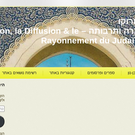
וקו
יהדות מרוקו עברה ותרבותה – usion & le
Rayonnement du Juda
ן-נון
ספרים ופרסומים
קטגוריות באתר
רשימת נושאים באתר
היר
הזן
ולק
כתו
דוא
אלק
הצטרפו ל