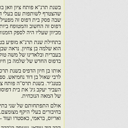
בשנת תרנ"א פותח ציון וזאן ב
שהצטרף לשותפות עם בעלי דפו
שבה פסק בית דפוס זה מפעילות
דפוס זה החשוב והמטופח ביותר
מכיוון שעליו היה לספק הזמנות
בתחילת שנת תרנ"א מופיע בטנג
הוא שלמה בן צחיון. נראה שבן
בעברית ובלאדינו של משה טולי
בדפוס החדש של שלמה בן חיון
אותו בן חיון הדפיס בשנת תר
לרבי שאול בן דוד נחמיאש. ס
בטנג'יר. בשנת תרס"ה פותח צמ
העביר יעקב גיג' את בית דפוסו
של המאה הנוכחית.
אולם התפתחותם של שני בתי 
בחיבורים בעלי היקף מצומצם. 
ואריוס, בראמי, כאסטרו ועוד 
הרב דוד עידאן, שעסק בג'רבה 