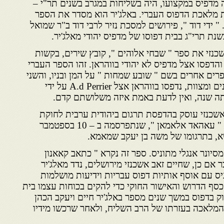
 מדפיס במקצועו, היה בשליחות במגרב בשנים תר"י –
ת מלאכת הדפוס העברי. באלג'יר הוא מסדר את הספר
" ידי דוד ", פירושים למסכת נזיר לרבי דוד ב"ר שמואל
שנת תרי"ג בבית דפוסו של מדפיס יהודי מאלג'יר.
כנזי את ספר " שבחי אלוהים ", קובץ שירים, בקשות
והדפסו אצל מדפיס לא יהודי בווהראן. זהו הספר העברי
פרים אחרים בשם " שובע שמחות " על המן ובניו, והשני
בשם " לחם שיעורים ", על דינים ומצוות, נדפסו בווהראן אצל A.d Perrier על ידי
תה שנה, ואין לדעת באמת איזה משלושתם קדם.
שכנזי עוסק בהדפסת תרגום ביהודית ערבית לחוקת
היסוד של תוניס, הידועה בשם " עאהאד אלאמאן ", שנתפרסמה ב – 10 בספטמבר
יונר אנגלי מתוניס. ספר זה נקרא " כתאב קאאנון
 אם כן, שחיים זאב אשכנזי מירושלים, נדד מאלג'יר
ניס עם אוסף אותיות דפוס עבריות וידיעות מושלמות
כסף הדרוש והאישור החוקי כדי להקים בכוחות עצמו בית
ק בדפוס במשך שנים מספר באלג'יר חיים ויעקב הכהן
המלאכה בעזרתו של הרב השליח, ולאחר שרכשו מידיו