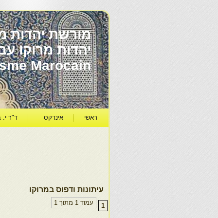
מורשת יהדות מר
ïsme Marocain
ראשי
אינדקס –
ד"ר י. ב
עיתונות ודפוס במרוקו
עמוד 1 מתוך 1
1