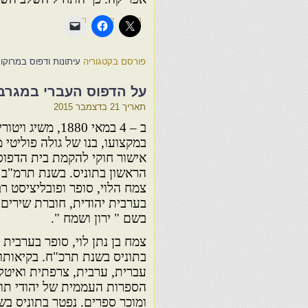
פורסם בקטגוריה
עיתונות ודפוס במרוקו
על הדפוס העברי במגרב
תאריך
21 בדצמבר 2015
ב – 4 במאי 1880, משיג ויטוריו פינסי,
במקצועו, בנו של גולה פוליטי מל
אישור חוקי להקמת בית הדפוס 
הראשון בתוניס. בשנת תרמ"ב
צמח הלוי, סופר ופובליציסט 
בערבית יהודית, חוברת שירים 
בשם " ירון ושמח ".
צמח בן נתן לוי, סופר בערבית י
בתוניס בשנת תרכ"ח. בקיאותו
עברית, ערבית, צרפתית ואיטל
הספרות העממית של יהודי תוני
ומוכר ספרים. נפטר בתוניס בש