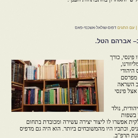
|
עם התגים
דפוס-שולאל-אשכנזי-פאס
– אברהם הטל.
כורך
יוורנו,
היהודי
 מפרסם
רב השראה
אצל פינסי
הודית, נולד
 בשפות
קית אפשרו לו ליצור יצירה עשירה ומכובדת בתחום
ס, וכתביו היו מהמשובחים ביותר. הוא היה גם מדפיס
נת תרפ"ב.