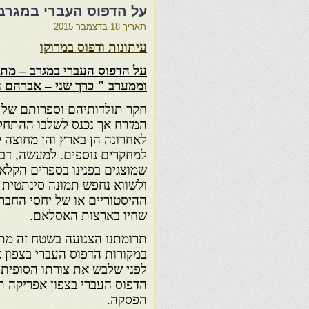
על הדפוס העברי במגרב
תאריך
18 בדצמבר 2015
עיתונות ודפוס במרוקו
על הדפוס העברי במגרב – מת
וממערב " כרך שני – אברהם ה
חקר תולדותיהם וספרותם של 
המזרח אך נכנס לשלבו ההתחלת
לאחרונה הן בארץ והן מחוצה ל
למחקרים נוספים. למעשה, דברי
שמוצגים בפנינו בספרים הקלאס
ולשווא נחפש תמונה סינתטית
ההיסטוריים או של יחסי החבר
שחיו בארצות האסלאם.
תרומתנו הצנועה בשטח זה מתכ
במקורות הדפוס העברי בצפון 
לפני שלבש את צורתו הסופית 
הדפוס העברי בצפון אפריקה תק
הפסקה.