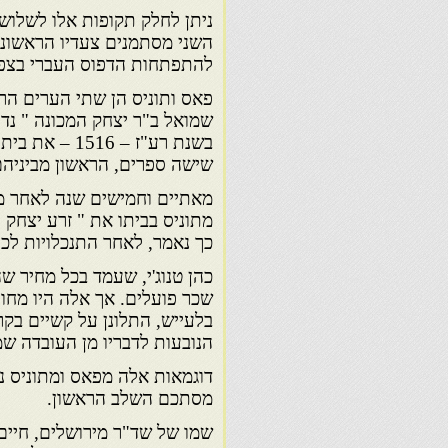
ניתן לחלק תקופות אלו לשלושה
השני מסתמנים צעדיו הראשוני
להתפתחות הדפוס העברי בצפו
פאס ותוניס הן שתי הערים הר
שמואל ב"ר יצחק המכונה " נדיב
בשנת רע"ז – 
שישה ספרים, הראשון מביניהם
מתוניס בביתו את " זרע יצחק "
כך נאמר, לאחר התנכלויות לכ
כהן טנוג'י, שעמד בכל מחיר שה
שכר פועלים. אך אלה היו מחוס
בלעייש, התלונן על קשיים בק
הנובעות לדבריו מן העובדה ש
דוגמאות אלה מפאס ומתוניס נו
מסתכם השלב הראשון.
שמו של שד"ר מירושלים, חיים