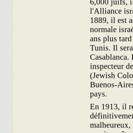
6,000 juifs, 
l'Alliance is
1889, il est
normale israé
ans plus tard
Tunis. Il ser
Casablanca. P
inspecteur d
(Jewish Colo
Buenos-Aires
pays.
En 1913, il r
définitivemen
malheureux, 