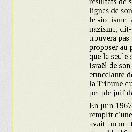
résultats de 
lignes de so
le sionisme. 
nazisme, dit- 
trouvera pas
proposer au 
que la seule 
Israël de son
étincelante d
la Tribune d
peuple juif da
En juin 1967,
remplit d'un
avait encore 