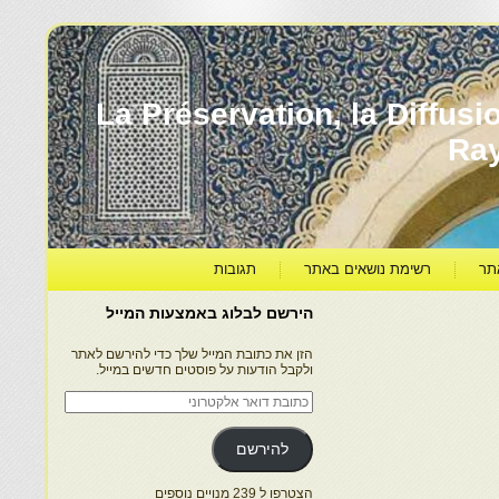
עברה ותרבותה – La Préservation, la Diffusion & le
Ra
תר
רשימת נושאים באתר
תגובות
הירשם לבלוג באמצעות המייל
הזן את כתובת המייל שלך כדי להירשם לאתר
ולקבל הודעות על פוסטים חדשים במייל.
כתובת
דואר
אלקטרוני
להירשם
הצטרפו ל 239 מנויים נוספים