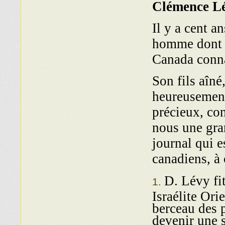
Clémence L
Il y a cent a
homme dont b
Canada conna
Son fils aîné
heureusement
précieux, con
nous une gra
journal qui e
canadiens, à 
D. Lévy fit
Israélite Ori
berceau des p
devenir une s