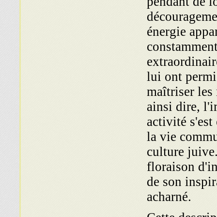
pendant de lo
découragemen
énergie appa
constamment f
extraordinai
lui ont permi
maîtriser les
ainsi dire, l
activité s'es
la vie commun
culture juive
floraison d'i
de son inspi
acharné.