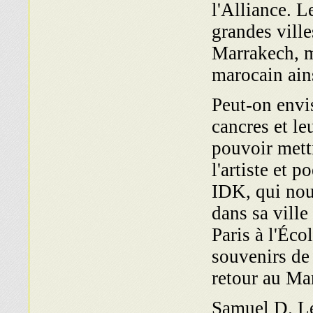
l'Alliance. L
grandes vil
Marrakech, m
marocain ains
Peut-on envis
cancres et l
pouvoir mett
l'artiste et 
IDK, qui nou
dans sa vill
Paris à l'Éco
souvenirs de 
retour au Ma
Samuel D. Lé