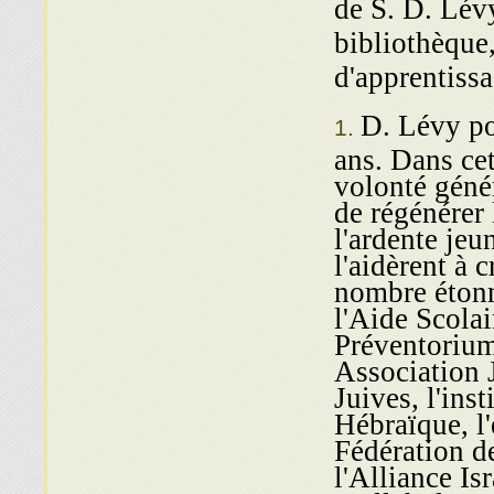
de S. D. Lévy
bibliothèque
d'apprentissa
D. Lévy po
ans. Dans cet
volonté génér
de régénérer
l'ardente jeu
l'aidèrent à c
nombre étonn
l'Aide Scolai
Préventoriu
Association 
Juives, l'in
Hébraïque, l
Fédération d
l'Alliance Is