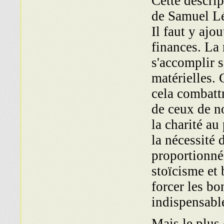
Cette descrip
de Samuel Lé
Il faut y ajo
finances. La 
s'accomplir s
matérielles. C
cela combatt
de ceux de no
la charité au
la nécessité
proportionné
stoïcisme et 
forcer les bo
indispensabl
Mais le plus