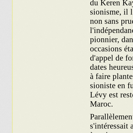
du Keren Kay
sionisme, il 
non sans pru
l'indépendanc
pionnier, dan
occasions ét
d'appel de fo
dates heureu
à faire plant
sioniste en f
Lévy est rest
Maroc.
Parallèlement
s'intéressai