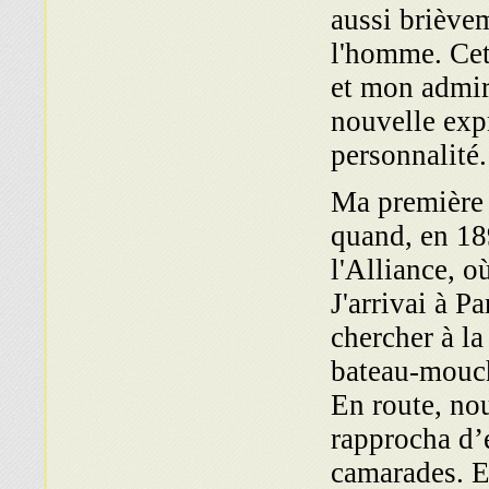
aussi brièvem
l'homme. Cet
et mon admira
nouvelle expr
personnalité.
Ma première 
quand, en 18
l'Alliance, 
J'arrivai à 
chercher à l
bateau-mouch
En route, no
rapprocha d’e
camarades. Et