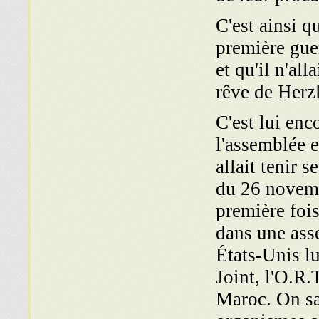
C'est ainsi q
première gue
et qu'il n'all
rêve de Herzl
C'est lui enc
l'assemblée 
allait tenir s
du 26 novemb
première fois
dans une ass
États-Unis lu
Joint, l'O.R.
Maroc. On sa