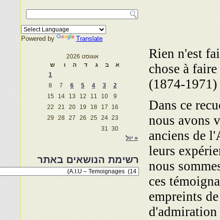
Powered by
Translate
Rien n'est fai
אוגוסט 2026
chose à fair
א
ב
ג
ד
ה
ו
ש
1
(1874-1971)
8
7
6
5
4
3
2
15
14
13
12
11
10
9
Dans ce recu
22
21
20
19
18
17
16
nous avons v
29
28
27
26
25
24
23
31
30
anciens de l
« יול
leurs expéri
רשימת הנושאים באתר
nous sommes
רשימת
ces témoigna
הנושאים
באתר
empreints de 
d'admiration 