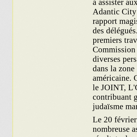
à assister au
Adantic City
rapport magis
des délégués.
premiers trav
Commission P
diverses pers
dans la zone 
américaine. C
le JOINT, L'O
contribuant 
judaïsme mar
Le 20 févrie
nombreuse as