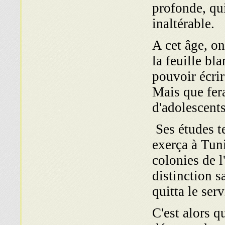
profonde, qui
inaltérable.
A cet âge, o
la feuille bl
pouvoir écrir
Mais que fer
d'adolescents
Ses études t
exerça à Tuni
colonies de l
distinction s
quitta le ser
C'est alors q