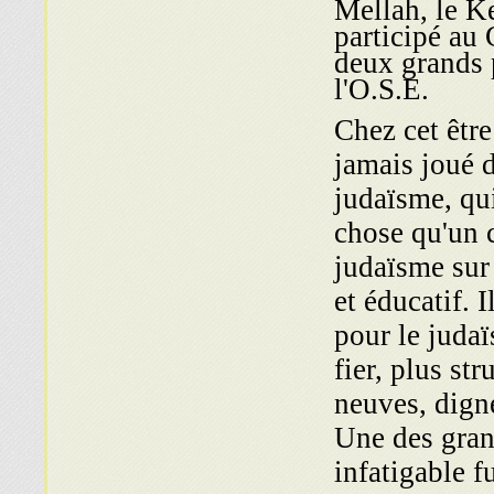
Mellah, le K
participé au 
deux grands p
l'O.S.E.
Chez cet être
jamais joué d
judaïsme, qui
chose qu'un 
judaïsme sur 
et éducatif. I
pour le judaï
fier, plus str
neuves, dign
Une des gran
infatigable f