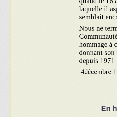
quand le 16 a
laquelle il a
semblait enco
Nous ne termi
Communauté I
hommage à ce
donnant son n
depuis 1971 
En 