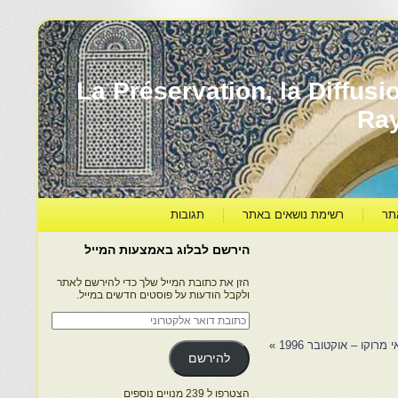
עברה ותרבותה – La Préservation, la Diffusion & le
Ra
תר
רשימת נושאים באתר
תגובות
הירשם לבלוג באמצעות המייל
הזן את כתובת המייל שלך כדי להירשם לאתר
ולקבל הודעות על פוסטים חדשים במייל.
כתובת
דואר
אלקטרוני
 מרוקו – אוקטובר 1996
»
להירשם
הצטרפו ל 239 מנויים נוספים