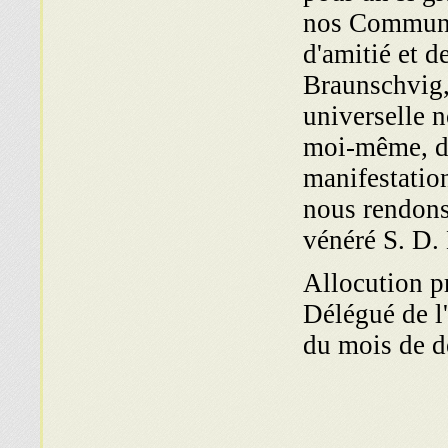
nos Communau
d'amitié et 
Braunschvig, 
universelle 
moi-même, de
manifestatio
nous rendons
vénéré S. D.
Allocution p
Délégué de l
du mois de d