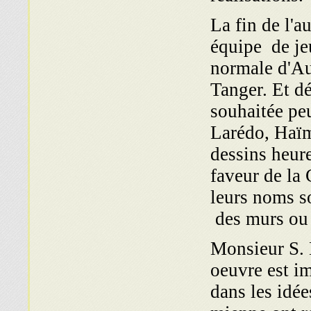
La fin de l'a
équipe de jeu
normale d'Aut
Tanger. Et dé
souhaitée peu
Larédo, Haï
dessins heur
faveur de la
leurs noms so
des murs ou 
Monsieur S. 
oeuvre est i
dans les idée