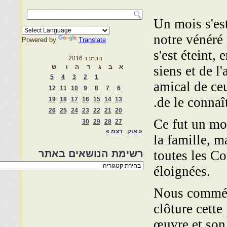
Un mois s'es
notre vénéré
Powered by
Translate
s'est éteint, 
נובמבר 2016
siens et de l
א
ב
ג
ד
ה
ו
ש
5
4
3
2
1
amical de ce
12
11
10
9
8
7
6
de le connaît
19
18
17
16
15
14
13
26
25
24
23
22
21
20
Ce fut un moi
30
29
28
27
« אוק
דצמ »
la famille, 
toutes les C
רשימת הנושאים באתר
רשימת
éloignées.
הנושאים
באתר
Nous commémo
clôture cette
œuvre et son 