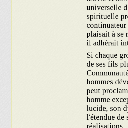
universelle 
spirituelle pr
continuateur 
plaisait à se
il adhérait i
Si chaque gr
de ses fils p
Communauté j
hommes dévo
peut proclam
homme except
lucide, son d
l'étendue de 
réalisations.