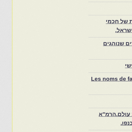
 של חכמי
שראל.
ם שנוהגים
שי
Les noms de fam
 עולם.הרמ"א