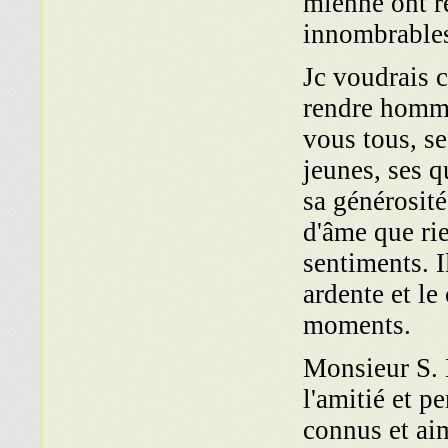
mienne ont r
innombrables
Jc voudrais c
rendre homma
vous tous, se
jeunes, ses 
sa générosité
d'âme que rie
sentiments. I
ardente et le
moments.
Monsieur S. D
l'amitié et p
connus et aim