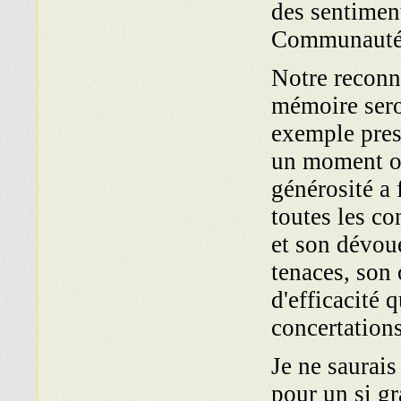
des sentiment
Communauté
Notre reconn
mémoire sero
exemple pres
un moment où
générosité a 
toutes les co
et son dévoue
tenaces, son
d'efficacité 
concertations
Je ne saurai
pour un si g