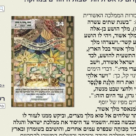
כזרות הממלכה האשורית
:
"בשנת שתים עשרה
מלך הושע בן-אלה
ר מלך אשור, ויהי לו הושע
קשר״.ויעצרהו מלך
ל מלך אשור בכל הארץ,
נת התשעית להושע, לכד
ת ישראל אשורה, ויֹשב
וערי מדי:"
. דברי הימים
י קל, כך:
"ויער אלֹהֵי
רוח תִּלְגַת פִּלְנֶסֶר
« ס
י
ולחצי שבט מנשה,
 גרזן, עד היום הזה:".
רש
ים מפיו של יוסף
רשי
נאסר מלך אשור,
הנו
באת
שליחים אל סוא מלך מצרים, וביקש ממנו לעזור לו
וכבשה בכוח.״השמיד עד היסוד את ממלכת ישראל והגלה
 מִכּותָה שבפרס עמים אחרים, והושיבם בשומרון ובארץ
בעוד ממלכת יהודה ובירתה ירושלים המשיכו להתקיים,