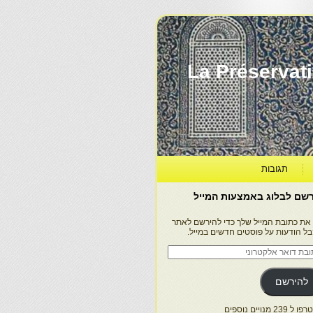
La Préservation, la Diff
תגובות
שם לבלוג באמצעות המייל
 את כתובת המייל שלך כדי להירשם לאתר
בל הודעות על פוסטים חדשים במייל.
בת
ר
טרוני
להירשם
 239 מנויים נוספים