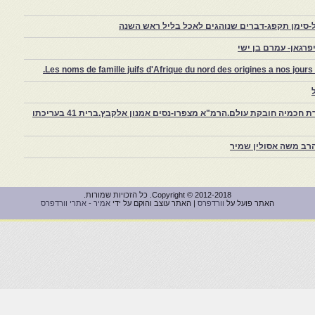
-סימן תקפג-דברים שנוהגים לאכל בליל ראש השנה
רגאן- עמרם בן ישי
Les noms de famille juifs d'Afrique du nord des origines a nos jou
צפרו – קהילה יהודית קטנה במרוקו, ויצירת חכמיה חובקת עולם.הרמ"א מצפרו-נסים אמנון אלקבץ.ברית 41 בעריכתו
רב משה אסולין שמיר
Copyright © 2012-2018. כל הזכויות שמורות.
האתר פועל על
וורדפרס
| האתר עוצב והוקם על ידי
אמיר - אתרי וורדפרס