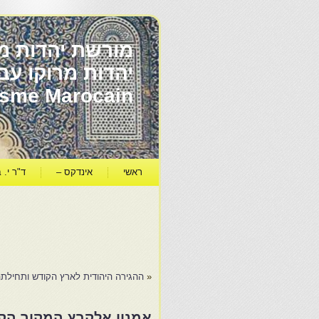
מורשת יהדות מר
ïsme Marocain
ראשי
אינדקס –
ד"ר י. ב
«
ההגירה היהודית לארץ הקודש ותחילתה
אמנון אלקבץ המקור הקד