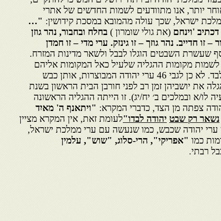
אוחר יותר, אנו מתוודעים לשמות החדשים של אתרי
מלכת ישראל, שכך עולה מהמובא במסכת קידושין:
"…
כתיב 'וינחם
(את גולי שומרון )
בחלח ובחבור, נהר גוזן
 – זו חדייב. נהר גוזך – זו גינזק. ערי מדי – זו חמדן
ף שעשרת השבטים הוגלו לבבל ולשאר מדינות המזרח.
 לשמות מקומות ההגליה שלעיל כאל המקומות אליהם
הוגלו תושבי ממלכת ישראל בלבד. לא כן לגבי 46 ערי יהודה המבוצרות, אותן כבש
7 לפנה״ס, והגלה את יושביהן זמן רב לפני חורבן הבית הראשון בשנת
עיה לו/א ובמלכים ב׳ יח/יג). זו הייתה ההגליה הראשונה
יהודה צפתה מן הצד, כדברי המקרא:
"ויתאנף ה' מאיִד
נשאר רק שבט
יהודה לבדו"
לעומת זאת, אין המקרא מציין
 ערי יהודה שכבש, כמו שנעשה עם ערי ממלכת ישראל,
ומות כמו
"אפריקי", הרי-סלוג, "שוש", עלמין
ל רבתי.