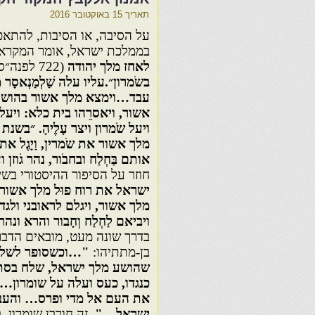
תאריך
15 באוקטובר 2016
על הסיבה, או הסיבות, להתא
בממלכת ישראל, אומר המקרא
לאחז מלך יהודה
(722 לפנה״ס),
בשֹמרון״.עליו עלה שַׁלְמַנְאסָ
עבד…וימצא מלך אשור בהושע 
אשור, ויאסרֵהו בית כלא: ויע
ויעל שֹמרון ויצר עָלֶיהָ. ״בש
מלך אשור את שֹמרין, וַיָגֶל א
אותם בַּחְלַח ובחבֹור, נהר גֹוזן 
חוזר על הסיפור ההיסטורי בשינו
ישראל את רוח פוּל מלך אשור ואת 
מלך אשור, ויגלם לראובני ולגד
ויביאם לַחְלַח
וְחָבור והרא ונהר
בדרך שונה מעט, מובאים הדבר
בן-מתתיהו:
"…וכשסופר לשלמ
שהושע מלך ישראל, שלח בסתר 
כנגדו, כעס ועלה על שומרון…
את העם אל מדי ופרס… והעביר
ישראל…".
זה חורבן שומרון, 