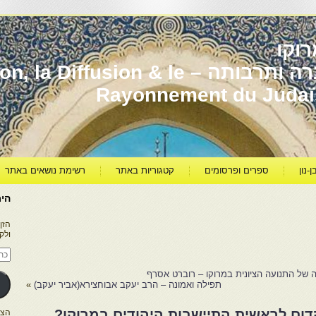
וקו
יהדות מרוקו עברה ותרבותה – usion & le
Rayonnement du Juda
ן-נון
ספרים ופרסומים
קטגוריות באתר
רשימת נושאים באתר
היר
הזן
ולק
כתו
דוא
אלק
 של התנועה הציונית במרוקו – רוברט אסרף
תפילה ואמונה – הרב יעקב אבוחצירא(אביר יעקב)
»
ום לראשית התיישבות היהודים במרוקו?
הצטרפו ל