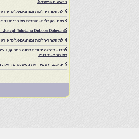
הראשית בישראל.
אילת השחר-הלכות ומנהגים-אלעד פורטל
משנתו הקבלית–מוסרית של רבי יעקב איפ
rs – Joseph Toledano-DeLeon-Delevante.
אילת השחר-הלכות ומנהגים-אלעד פורטל
של מר אשר כנפו.
והיה עקב תשמעון את המשפטים האלה-ה