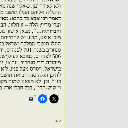
ולא לאורך זמן. כ-אלף שנה מ
ההגליה אליהם הוגלו תושבי מ
דאמר רבי אבא בר כהנא: מאי ד
וערי מדיי? הלח – זו חלזון. חבור
וחברותיה…",
מכאן אישור נוס
מובן איפא, מדוע יש להתייחם
סנחריב בשנת 01
586 לפנה״ס, כמובא לעיל(יש
מיהודה בידי סנחריב, עד אז, 
בישראל, ויסרס מעל פניו, ל'א
להיכן הגלה סנחריב את תושבי
כנ״ל. וכן, לא מצאנו שמות מק
ו"שוש-תרי",
בכל חבלי ארץ בב
קשור