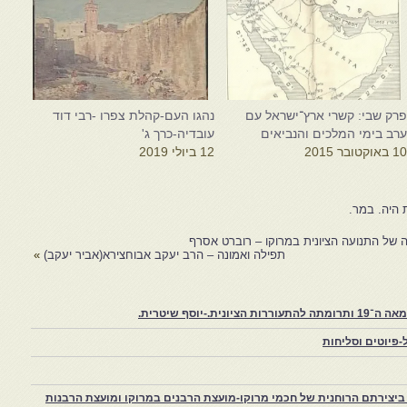
רק שבי: קשרי ארץ־ישראל עם
נהגו העם-קהלת צפרו -רבי דוד
רב בימי המלכים והנביאים
עובדיה-כרך ג'
1 באוקטובר 2015
12 ביולי 2019
 של התנועה הציונית במרוקו – רוברט אסרף
תפילה ואמונה – הרב יעקב אבוחצירא(אביר יעקב)
»
יוסף שיטרית.
פיוטים וסליחות
יצירתם הרוחנית של חכמי מרוקו-מועצת הרבנים במרוקו ומועצת הרבנות