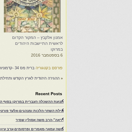
אמנון אלקבץ – המקור הקדום
פ
לראשית התיישבות היהודים
ע
במרוקו
0
6 בספטמבר 2016
פורסם בקטגוריה
ברית מס 34 -קדמוניות היה. במר.
«
ההגירה היהודית לארץ הקודש ותחילתה
Recent Posts
תנועת ההשכלה העברית במרוקו בסוף המאה ה־19 ותרומתה להתעוררות הציונית.-
אילת השחר-הלכות ומנהגים-אלעד פורטל-
"ראה"-הרב משה אסולין שמיר
משה עמאר-מאמרים ופרסומים-ערב עיון ב