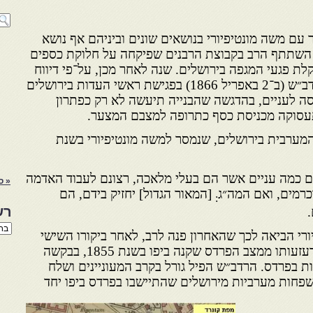
עם משה מונטיפיורי בנושאים שונים וביניהם אף נושא
בנייה והפרנסה. בשנת 1865 השתתף הרב בקבוצת הרבנים שפיקחה על חלוקת כספים
לת פגעי המגפה בירושלים. שנה לאחר מכן, על־פי דיווח
מונטיפיורי בלונדון, הציע הרב דב״ש (ב־2 באפריל 1866) בפגישת ראשי העדות בירושלים
סה לעניים, בהדגשה שהבנייה תיעשה לא רק כפתרון
תעסוקה מכניסת כסף כתרופה למצבם המצער.
המערבית בירושלים, שנמסר למשה מונטיפיורי בשנת
לם כמה עניים אשר הם בעלי מלאכה, רצונם לעבוד האדמה
« ס
כרמים, ואם המה״ג
[המאור הגדול] יחזיק בידם, הם
:
רש
.
רשי
ורי הביאה לכך שהאחרון פנה לרב, לאחר ביקורו השישי
הנו
באת
בארץ־ישראל בשנת 1866 והזדעזעותו ממצב הפרדס שקנה ביפו בשנת 1855, בבקשה
ת בפרדס. הרדב״ש הפיל גורל בקרב המעוניינים ושלח
(1868) ארבע משפחות מערביות מירושלים שהתיישבו בפרדס ביפו יחד