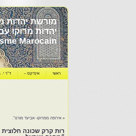
מורשת יהדות מר
ïsme Marocain
ראשי
אינדקס –
ד"ר י. ב
«
אירופה ממרוקו- אביעד מורנו".
רות קרק שכונה חלוצית 