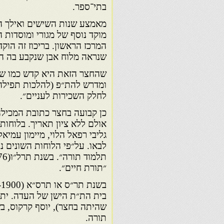
בתי־ספר.
מאמצע שנות השישים ואילך הח
מוקד נוסף של מגורי ומוסדות
שנראה מלוח אבן שנקבע בה המ
שהחצר הזאת היא קדש כמו שהי
ומדרש להת״פ (להלכות תפילה, 
לחלק השכירות לעניים״.
כן קבועה בחצר כתובת המכילה
אולם ללא ציון תאריך. בלוחות
גליבי רפאל הלוי, מיימון עמיאל
״תורת חיים״.
בית הת״ת הישן של העדה. יתכ
תורה.