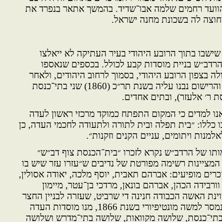
הוועד רחמים שלמה אבו־שדיד. בהמשך אתאר בנפרד את
חוצה לה בשכונת מחנה ישראל.
ישבו בתוך הרובע היהודי בעיר העתיקה לא ייאלצו
הרדב״ש בניית מוסדות קבע לכולל. בכספים שנאספו
ה בצפון הרובע היהודי, בסמוך לרחוב היהודים, ולאחר
ההתגברות על מכשולי הקנייה והרישום נבנו עליה בשנת תר״כ (1860) שני בתי־כנסת
ת ר׳ אלעזר), ובתים אחדים.
אנו למדים כי המקום התפתח כמוקד מרכזי ראשון לעדה
 כללו: ״בית תפלה ובית לתורה ולתעודה לחכמי העדה, כן
למנות ויתומים, עניים הקנים וזקנות״.
תו של הרדב״ש נקרא לזכרו ״בית־הכנסת צוף דב״ש״
המציינות רשימה מפורטת של נדיבים ש״עזרו עזר שיש בו
כרים מופיעים: אברהם תאבית, יוסף מלכה, יאודה אסולין,
ורבידה הכהן, אברהם בונאן, מרדכי בן־עטר, מיימון
ינת האשה הכבודה חנינה די שרביט, שעזרה לבניין החצר
הנדונה. על־פי הדין וחשבון, שנמסר למשה מונטיפיורי בשנת 1866, מנו מוסדות העדה
בתי־כנסת, שלושה מקוואות, שלושה בתי־מדרש ושלושה