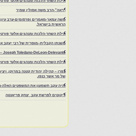
אילת השחר-הלכות ומנהגים-אלעד פורטל-
"ראה"-הרב משה אסולין שמיר
משה עמאר-מאמרים ופרסומים-ערב עיון ב
הראשית בישראל.
אילת השחר-הלכות ומנהגים-אלעד פורטל
משנתו הקבלית–מוסרית של רבי יעקב איפ
rs – Joseph Toledano-DeLeon-Delevante.
אילת השחר-הלכות ומנהגים-אלעד פורטל
של מר אשר כנפו.
והיה עקב תשמעון את המשפטים האלה-ה
ליקוטים לפרשת עקב יצחק פריאנטה