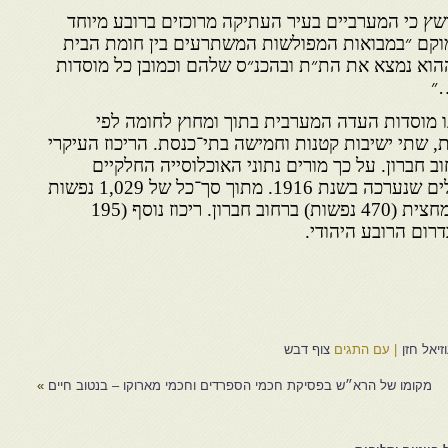
חום סלושץ כי המערביים בעיר העתיקה מרוכזים ברובע מיוחד
 זה היה ממוקם ״במבואות המפולשות המשתרעים בין חומת הבית
 ההוא נמצא את הת״ת ובהכנ״ס שלהם וכמובן כל מוסדות
״
 מוסדות העדה המערבית בתוך ומחוץ לחומה לפי
ת, שתי ישיבות קטנות וחמישה בתי־כנסת. הריכוז העיקרי
תר גם בשנת 1916 ברחוב חברון. על כך מורים נתוני האוכ­לוסייה החלקיים
המופיעים בספירת יהודי ירושלים שנערכה בשנת 1916. מתוך סך־כל של 1,029 נפשות
שנמנו בעדה המערבית ישבו כמחצית (470 נפשות) ברחוב חברון. ריכוז נוסף (195
דרום הרובע היהודי.
יאל חזן
|
עם התגים
צוף דבש
מקומו של הרא״ש בפסיקת חכמי הספרדים וחכמי מארוקו – בנטוב חיים
»