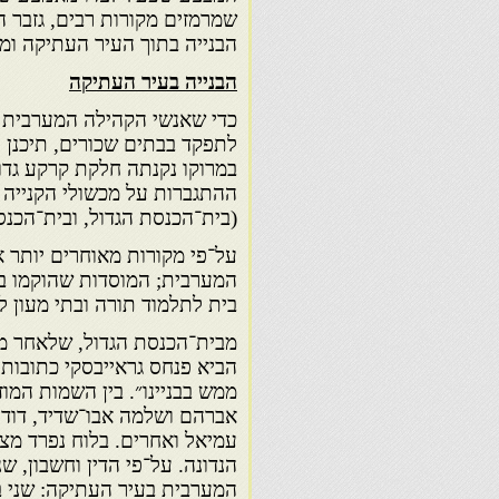
שמרמזים מקורות רבים, גזבר 
הבנייה בתוך העיר העתיקה ומ
הבנייה בעיר העתיקה
כדי שאנשי הקהילה המערבית ש
לתפקד בבתים שכורים, תיכנן 
במרוקו נקנתה חלקת קרקע גדול
(בית־הכנסת הגדול, ובית־הכנס
על־פי מקורות מאוחרים יותר 
המערבית; המוסדות שהוקמו בו
בית לתלמוד תורה ובתי מעון לא
מבית־הכנסת הגדול, שלאחר מו
הביא פנחס גראייבסקי כתובות 
ממש בבניינו״. בין השמות המוז
אברהם ושלמה אבו־שדיד, דוד ו
עמיאל ואחרים. בלוח נפרד מצו
המערבית בעיר העתיקה: שני 