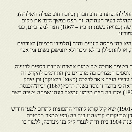
ל להתפתח ברחוב חברון (כיום רחוב מעלה ח׳אלדיה),
 הקהילה בעיר העתיקה. זה תפס במשך הזמן את מקום
המרכז הראשון. בריכוז זה הוקדשה (כנראה בשנת תרכ״ז – 1867) חצר למערביים, כפי
ודיע:
א בתי מחסה לעניים ות״ח [תלמידי חכמים] לאורחים
או להתפלל) בו לא ימכר ולא יתמשכן בשום זמן אפי׳
 רשימה ארוכה של שמות אנשים שנידבו כספים לבניינה,
 נוספים המצויים בה מוזכרים בין התורמים להקדש זה
 ונדיבי העיר צ׳אר לביצ׳ה (קאזא־ בלאנקה) וכן יצחק
לבאו. על״פי הלוחות השונים נראה כי בחצר זו נוסד בשנת תרכ״ז(1867) ״בית־הכנסת
תלמוד תורה״. בשנת תרל״ו(1876) יסדו בה חיים מיימון עמיאל וזוגתו שמחה ישיבה בשם
בשנת תר״ס או תרס״א (1901-1900) יצא קול קורא ליהודי התפוצות לתרום למען חידוש
ן שבעקבות קריאה זו בנה בה (כפי שמצוי תכתובת
שהיתה בחצר), יוסף קרקוס, בשנת 1904 בית ת״ת לנערי ק״ק בני מערבה, ללמוד בו