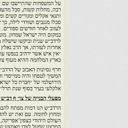
על המשפחות שהתיישבו שם 
רבה, מחלות קשות, סבל מהע
ותנאי אקלים ומגורים קשים ומח
סבלו מגנבים ושודדי לילה, כך 
לעזוב לאחר חודשים ספורים. ה
במקום היה ישראל שמחון. מונט
לרדב״ש שנית וביקשו שישלח 
אחרות לעזרתו, אך הרב נאלץ ל
״אין איש אשר ירהיב בנפשו עו
בארץ המלחמה ההיא מעוף צוק
חרף נסיונות האכזב של הרדב״
המשיך לטפחו והיה ממייסדי ו
הירושלמי של ״חברת כל ישראל
אלקלעי בעיר בסוף שנת תרל״א (871
מפעלי הבנייה של צו״ ף דב״ש
הרדב״ש הנו דמות מפתח להבנת
ומחוץ לחומה. עם זאת יש להדג
העולם היהודי בצפון־אפריקה, 
המבצע שפעל לצדו מאמצע שנות