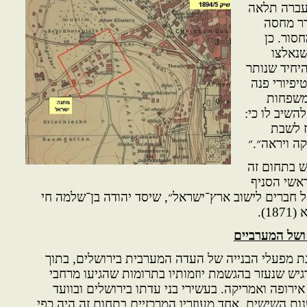
עברה תלאה
דר מחסה
סור. כן
שנאלצו
יחיד שנותר
יפיורי פנה
משפחות
השיב לו כי:
ז לשבת
ה ויראה״.״
ש בתחום זה
ראשי הסניף
 חברים לישוב ארץ־ישראל״, שיסד יהודה בן־שלמה חי
1).
 ושל המערביים
 מפעלי הבנייה של העדה המערבית בירושלים, בתוך
יש שנעזר בהגשמת יוזמותיו בתרומות שהגיעו מרחבי
אירופה ואמריקה. בעשירי בני עדתו בירושלים ובוועד
 השישים. אחד מעוזריו המרכזיים בתחום זה היה כפי