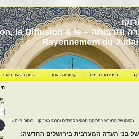
וקו
יהדות מרוקו עברה ותרבותה – usion & le
Rayonnement du Juda
ן-נון
ספרים ופרסומים
קטגוריות באתר
רשימת נושאים באתר
היר
הזן
ולק
כתו
דוא
אלק
מקומו של הרא״ש בפסיקת חכמי הספרדים וחכמי מארוקו – בנטוב חיים
»
של בני העדה המערבית בירושלים החדשה:
הצטרפו ל