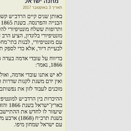
״מחנה ישראל
תאריך
3 באוקטובר 2017
באותן שנים קיים הרדב״ש קשר 
ה
ותרופות ששלח מונטיפיורי להק
עם מונטיפיורי, לבנות בתי־מח
לבעיית דיור, אלא כדי לספק 
בדיווח על עובדי אדמה בעדה 
1866, נאמר:
לא יש אתנו עובדי אדמה, ואו
ואין ידם משגת לקנות שדרות ו
מוכנים לעבוד לזון את נפשותם
ההיכרות בין הרדב״ש למונטיפי
שיעזור לו לחדש את ההתיישבו
בשנת תרכ״ח 
עם ישראל שמחון מיפו.