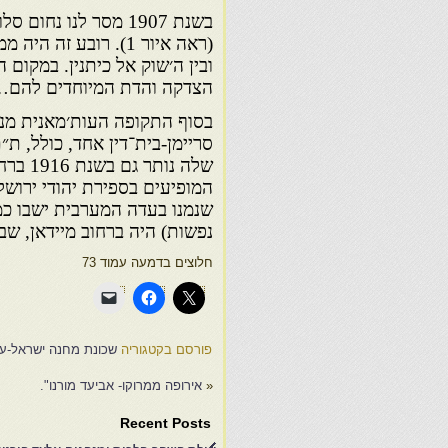
בשנת 1907 מסר לנו נ
(ראה איור 1). רובע
ובין ה׳שוק אל כיתנין. במקום
הצדקה והדת המיוחדים להם…
בסוף התקופה העות׳מאנית מנו
סריימן-בית־דין אחד, כולל, ת״
שלה נו
נפשות) היה ברחוב מיידאן, שב
חלוצים בדמעה עמוד 73
פורסם בקטגוריה
שכונת מחנה ישראל-עוז
«
אירופה ממרוקו- אביעד מורנו".
Recent Posts