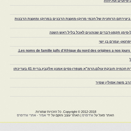
פיוטים וסליחות
יצירתם הרוחנית של חכמי מרוקו-מועצת הרבנים במרוקו ומועצת הרבנות
-סימן תקפג-דברים שנוהגים לאכל בליל ראש השנה
רגאן- עמרם בן ישי
Les noms de famille juifs d'Afrique du nord des origines a nos jou
צפרו – קהילה יהודית קטנה במרוקו, ויצירת חכמיה חובקת עולם.הרמ"א מצפרו-נסים אמנון אלקבץ.ברית 41 בעריכתו
רב משה אסולין שמיר
Copyright © 2012-2018. כל הזכויות שמורות.
האתר פועל על
וורדפרס
| האתר עוצב והוקם על ידי
אמיר - אתרי וורדפרס