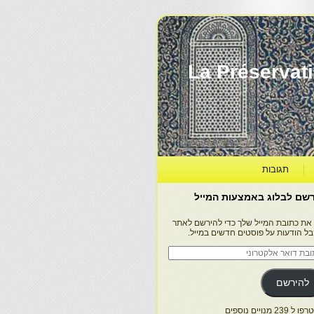
La Préservation, la Diff
תגובות
שם לבלוג באמצעות המייל
 את כתובת המייל שלך כדי להירשם לאתר
בל הודעות על פוסטים חדשים במייל.
בת
ר
טרוני
להירשם
 239 מנויים נוספים