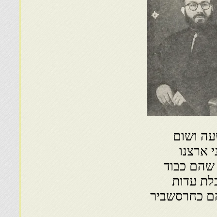
עה ושום
 ארצנו
 שהם כבוד
לת עדות
הם כחרסשביר