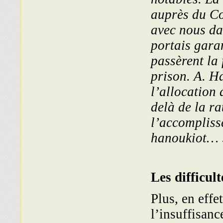
auprès du Co
avec nous dan
portais garan
passèrent la 
prison. A. Ha
l’allocation
delà de la r
l’accompliss
hanoukiot… 
Les difficul
Plus, en effe
l’insuffisanc