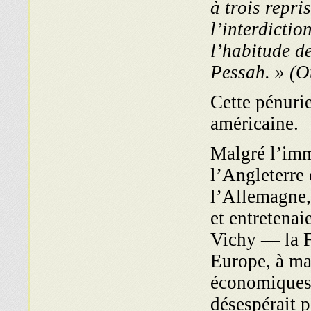
à trois repr
l’interdictio
l’habitude de
Pessah. » (
Cette pénurie
américaine.
Malgré l’imm
l’Angleterre 
l’Allemagne, 
et entretenai
Vichy — la F
Europe, à ma
économiques 
désespérait 