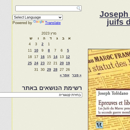
Joseph 
juifs
Powered by
Translate
מרץ 2023
א
ב
ג
ד
ה
ו
ש
4
3
2
1
11
10
9
8
7
6
5
18
17
16
15
14
13
12
25
24
23
22
21
20
19
31
30
29
28
27
26
« פבר
אפר »
רשימת הנושאים באתר
רשימת
הנושאים
באתר