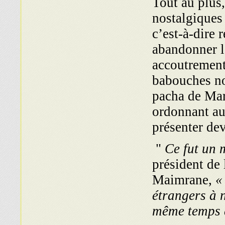
Tout au plus,
nostalgiques 
c’est-à-dire r
abandonner l’
accoutrement 
babouches noi
pacha de Mar
ordonnant au
présenter dev
"
Ce fut un 
président de
Maimrane,
«
étrangers à 
même temps d