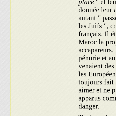
place
" et leu
donnée leur a
autant " pass
les Juifs ", 
français. Il é
Maroc la pro
accapareurs, 
pénurie et a
venaient des
les Européens
toujours fait
aimer et ne p
apparus comm
danger.