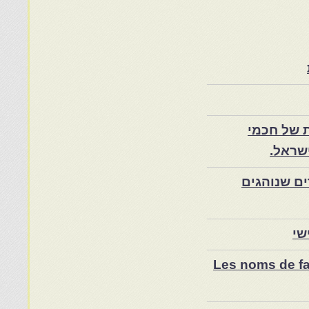
 של חכמי
שראל.
ם שנוהגים
שי
Les noms de fam