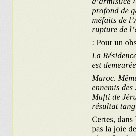
d’armistice 
profond de g
méfaits de l
rupture de l’
« La Résiden
est demeurée
Maroc. Même 
ennemis des J
Mufti de Jér
résultat tan
Certes, dans 
pas la joie d