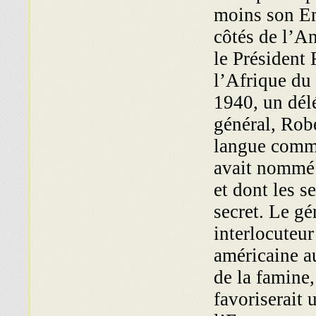
moins son Emp
côtés de l’An
le Président 
l’Afrique du
1940, un délé
général, Robe
langue commu
avait nommé 
et dont les s
secret. Le g
interlocuteu
américaine a
de la famine
favoriserait 