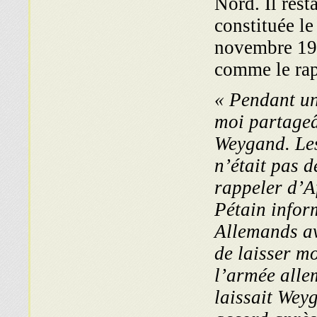
Nord. Il rest
constituée l
novembre 194
comme le rap
« Pendant un
moi partageâ
Weygand. Les
n’était pas d
rappeler d’A
Pétain infor
Allemands av
de laisser m
l’armée allem
laissait Wey