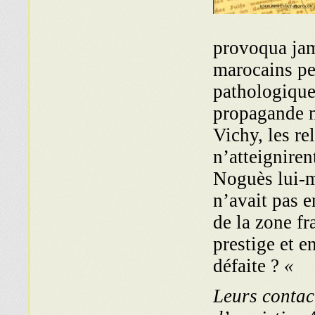
provoqua jam
marocains pe
pathologique 
propagande n
Vichy, les r
n’atteigniren
Noguès lui-m
n’avait pas e
de la zone fr
prestige et e
défaite ?
«
Leurs contact