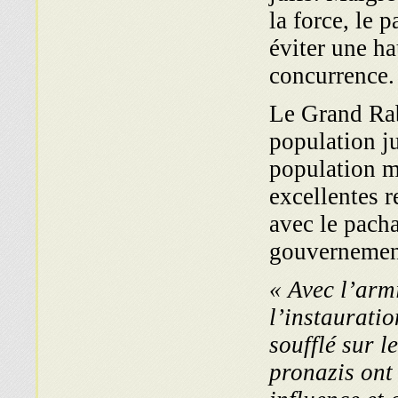
la force, le 
éviter une ha
concurrence.
Le Grand Rabb
population j
population m
excellentes r
avec le pach
gouvernemen
« Avec l’armi
l’instaurati
soufflé sur l
pronazis ont