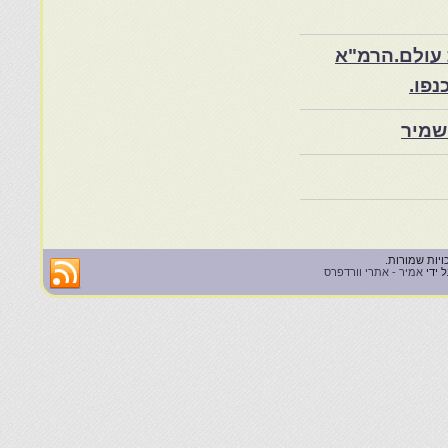
 עולם.הרמ"א
שמיר
 ידי
אמיר - אתרי וורדפרס