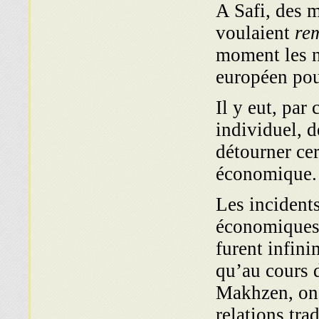
A Safi, des m
voulaient
rem
moment les n
européen pour
Il y eut, par
individuel, 
détourner ce
économique.
Les incidents
économiques 
furent infin
qu’au cours 
Makhzen, on 
relations tra