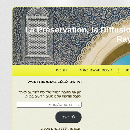
עברה ותרבותה – La Préservation, la Diffusion & le
Ra
תר
רשימת נושאים באתר
תגובות
הירשם לבלוג באמצעות המייל
הזן את כתובת המייל שלך כדי להירשם לאתר
ולקבל הודעות על פוסטים חדשים במייל.
כתובת
דואר
אלקטרוני
להירשם
הצטרפו ל 239 מנויים נוספים