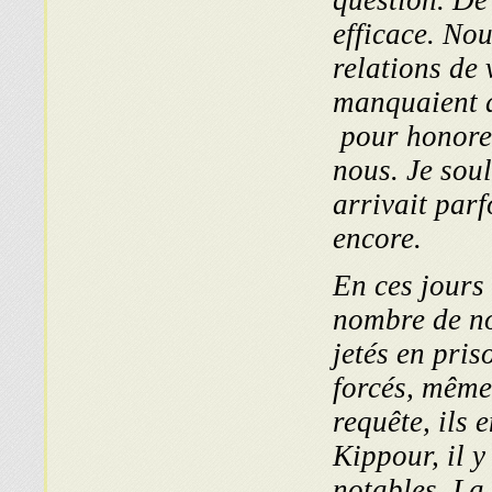
question. De 
efficace. Nou
relations de 
manquaient d
pour honorer
nous. Je sou
arrivait parf
encore.
En ces jours 
nombre de no
jetés en pris
forcés, même 
requête, ils 
Kippour, il y
notables. La 