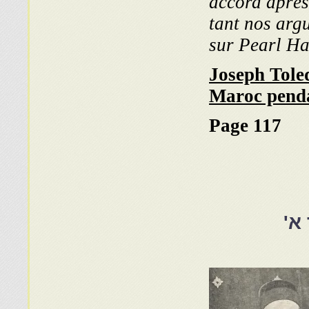
accord après
tant nos arg
sur Pearl Ha
Joseph Toled
Maroc penda
Page 117
א'