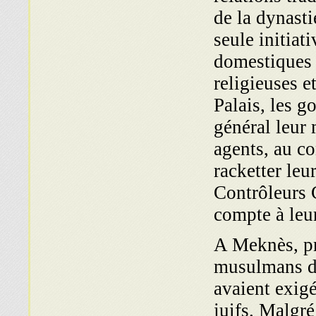
de la dynast
seule initiat
domestiques 
religieuses e
Palais, les g
général leur 
agents, au co
racketter leu
Contrôleurs 
compte à leu
A Meknès, pr
musulmans d
avaient exigé
juifs. Malgr