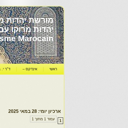
מורשת יהדות מר
ïsme Marocain
ראשי
אינדקס –
ד"ר י. ב
ארכיון יומי:
28 במאי 2025
עמוד 1 מתוך 1
1