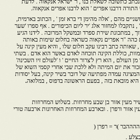
נכתב כתשובה לשאלת בנו , ר' ישראל אנקאוה . לדעת
 התורה דרבנו אפרים ' הוא לרבנו אפרים אנקאוה.
ושניים מהם , 'אלה מהימן די ברא זמן ' , הכתוב בארמית,
, נתקבלו למחזור אלג 'יר ליום הכיפורים . אף ספרו 'שער
וך , במתכונת שירת ספרד ובמשקל המרובה . לידנו הגיע
כם כהה "ר אפרים נקאוה כשראה בחלום שימות באותה
 , שאותה כתב רבינו עקב חלום שלו , והיא מעין קינה על
מוות, כוללת הקינה תוכחה לאדם באשר הוא אדם . בשתי
ן העולם , הוא רץ ל'צרור החיים ' ו 'לעולם זיו השכינה'
זכור את יום המיתה ולא ללכת שבי אחרי קסמי השוא של
המציגה עמדה מפתיעה של דובר בשיר קינה, בעל יסודות
היא מובאת בזה , בפעם הראשונה בדפוס , במלואה
.
ר מעין אזור בן שבע מחרוזות. בשלוש המחרוזות
 , טור מעין אזור ורפרן . ובארבע המחרוזות האחרונות ארבעה טורי
ההההבר )ר = רפרן (
צלע .