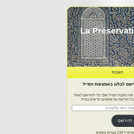
La Préservation, la Diff
תגובות
שם לבלוג באמצעות המייל
 את כתובת המייל שלך כדי להירשם לאתר
בל הודעות על פוסטים חדשים במייל.
בת
ר
טרוני
להירשם
 239 מנויים נוספים