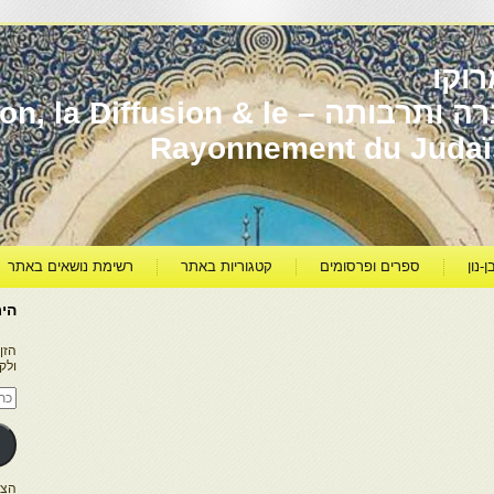
וקו
יהדות מרוקו עברה ותרבותה – usion & le
Rayonnement du Juda
ן-נון
ספרים ופרסומים
קטגוריות באתר
רשימת נושאים באתר
היר
הזן
ולק
כתו
דוא
אלק
הצטרפו ל