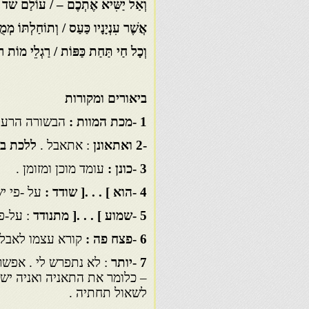
וְאַל יַשִּׂיא אֶתְכֶם – / עוֹלַם שֹׁד ו
אֲשֶׁר עִנְיָנָיו כַּעַס / וְתוֹחַלְתּוֹ מְמֻ
וְכָל חַי תַּחַת כַּפּוֹת / רַגְלֵי מוֹת ר
ביאורים ומקורות
1
-מכת המוות :
הבשורה הרעה 
-2
ואתאונן
: אתאבל .
ללכת בג
3
-כונן :
עומד מוכן ומזומן .
4
-הוא ] . . .[ שודד :
על -פי יש
5
-שמוע ] . . .[ מתנודד
: על-פי
6
-פצח פה :
קורא עצמו לאבל ו
7
-יותר
: לא נתפרש לי . אפשר 
– כלומר את התאניה ואניה יש
לשאול תחתיה .