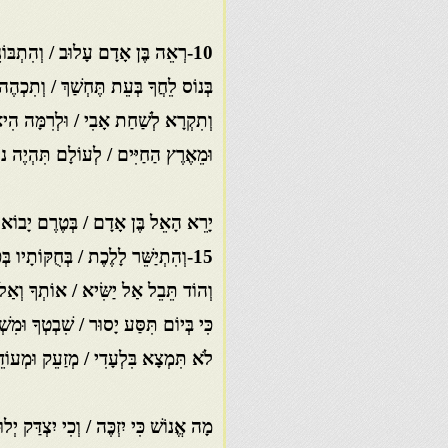
10-רְאֵה בֶּן אָדָם עָלוּב / וְהִתְבּוֹנֵן אַחֲרִיתְךָ
בְּנוֹס לֵחֲךָ בְּעֵת תֶּחְשַׁךְ / וְתִכְהֶ
וְתִקְרָא לְשַׁחַת אָבִי / וּלְרִמָּה הִי
וּמֵאֶרֶץ הַחַיִּים / לְעוֹלָם תִּהְיֶה נו
יָרֵא הָאֵל בֶּן אָדָם / בְּטֶרֶם יָבוֹא ע
15-וְהִתְיַשֵּׁר לָלֶכֶת / בְּחֻקּוֹתָיו בְּכָל יְכָלְתְּךָ
וְהוֹד תֵּבֵל אַל יַשִּׂיא / אוֹתְךָ וְאַל י
כִּי בְּיוֹם תִּסַּע יָסוּר / שִׁבְטְךָ וּמִשְׁע
לֹא תִּמְצָא בִּלְעָדִי / מְזַעֵק וּמְעוֹד
מָה אֱנוֹשׁ כִּי יִזְכֶּה / וְכִי יִצְדַּק יְל