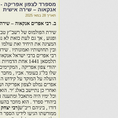
מספרד לצפון אפריקה -
אנקאוה – שירה אישית
תאריך
28 במאי 2025
ב. רבי אפרים אנקאוה – שירה
שירת הפולמוס של רשב"ץ טבע
ופגוע , אך גם לעת כזאת לא 
המציגה את היחיד ואת עולמו בינו
ובין תחושותיו ואמונותיו . שירה
תלמסאן 1441 אחת הדמ
יהודי צפון אפריקה , המקיימים
שלו בל"ג בעומר. אביו , מחבר 
הועלה על המוקד על קידוש ה ' 
אפרים נמלט לצפון אפריקה ו
ואחרי כן נתיישב באלג 'יר. הו
וכל ימיו היה מתאבל ומתענה ע
ביהודי ספרד . הוא מוזכר בהע
דורו , ביניהם ריב"ש[
רבי יצחק
ממורשתו הגיעו לידינו הספר ה