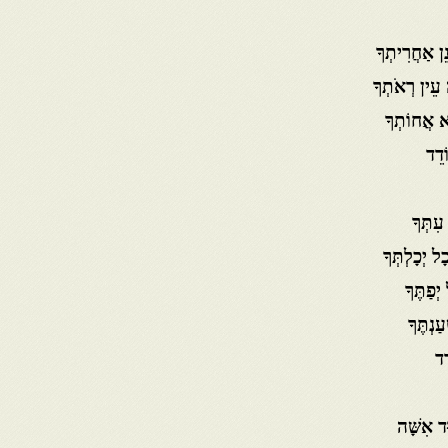
ה עֵין רְאֹתְךָ
א אֲחוֹתְךָ
ֹדֵד
ִתְּךָ
ְפַתֶּךָ
ַנְתֶּךָ
ֵד
וּד אִשָּׁה