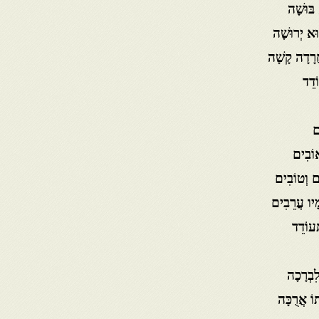
בּוּשָׁה
א יְרוּשָׁה
חֲרָדָה קָשָׁה
ֹדֵד
ם
אוֹבִים
ים וְטוֹבִים
מָיו עֲרֵבִים
ְעוֹדֵד
לִבְרָכָה
וֹ אֲרֻכָּה