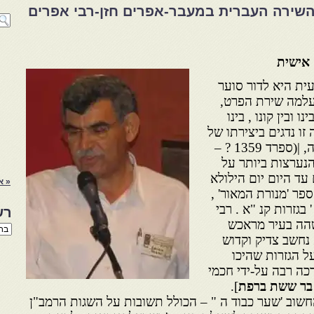
השירה העברית במעבר-אפרים חזן-רבי אפרים
 אישית
ית היא לדור סוער
נעלמה שירת הפרט,
 ובין קונו , בינו
 זו נדגים ביצירתו של
רבי אפרים ברבי ישראל אנקאוה, |(ספרד 1359 ? –
ויות הנערצות ביותר על
 עד היום יום הילולא
« א
ספר 'מנורת המאור' ,
בגזרות קנ "א . רבי
רש
שהה בעיר מראכש
רשי
א נחשב צדיק וקדוש
הנו
באת
ל הגזרות שהיכו
רכה רבה על-ידי חכמי
 בר ששת ברפת
].
חשוב 'שער כבוד ה " – הכולל תשובות על השגות הרמב"ן