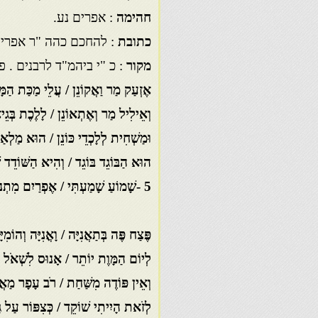
חהימה
: אפרים נע.
כתובת
: להחכם כהה "ר אפרי
מקור
: כ "י ביהמ"ד לרבנים . פארים 26 , דף 
אֶזְעַק מַר וַאֲקוֹנֵן / עֲלֵי מַכַּת הַמָּ
וְאֵילִיל מַר וְאֶתְאוֹנֵן / לָלֶכֶת בְּגֵ
וּמַשְׁחִית לְלָכְדֵי כּוֹנֵן / הוּא מַלְאַך
הוּא הַבּוֹגֵד בּוֹגֵד / וְהִיא הַשּׁוֹדֵד 
5 -שָׁמוֹעַ שָׁמַעְתִּי / אֶפְרַיִם מִתְנוֹדֵד
פֶּצַח פֶּה בְּתַאֲנִיָּה / וָאֳנִיָּה וְהוֹמִיּ
לְיוֹם הַמָּוֶת יוֹתֵר / אָנוּס לִשְׁאֹל ת
וְאֵין פּוֹדֶה מִשַּׁחַת / רֹב עָפָר מַאֲ
לְזֹאת הָיִיתִי שׁוֹקֵד / כְּצִפּוֹר עַל גַּ