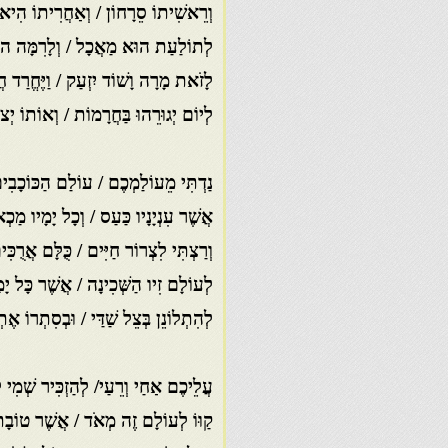
וְרֵאשִׁיתוֹ סֵרָחוֹן / וְאַחֲרִיתוֹ הִיא 
לְתוֹלַעַת הוּא מַאֲכָל / וְלָרִמָּה הוּ
לָזֹאת מָרָה וָשׁוֹד יִזְעַק / וַיֶּחֱרַד 
לְיוֹם יְגוּרֵהוּ בַּחֲרָמוֹת / וְאוֹתוֹ יְצו
נַדְתִּי מֵעוֹלַמְכֶם / עוֹלַם הַכּוֹכָבִי
אֲשֶׁר עִנְיָנָיו כַּעַס / וְכָל יָמָיו מַכְ
וְרַצְתִּי לִצְרוֹר חַיִּים / כֻּלָּם אֲרֻכִּ
לְעוֹלָם זִיו הַשְּׁכִינָה / אֲשֶׁר כָּל יָ
לְהִתְלוֹנֵן בְּצֵל שַׁדַּי / וּבְסִתְרוֹ אֶת
עֲלֵיכֶם אַחַי וְרֵעַי/ לְהַזְכִּיר שְׁמִי 
קַוּוֹ לְעוֹלָם זֶה מְאֹד / אֲשֶׁר טוֹבָת