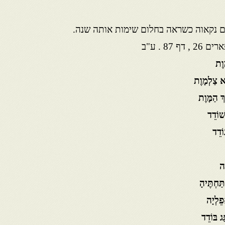
ם נקאוה כשראה בחלום שימות אותה שנה.
87 . ע"ב
וֶת
יא צַלְמָוֶת
ְ הַמָּוֶת
שׁוֹדֵד
ָה
ַּחְתֶּיהָ
פֵלְיָה
ג בּוֹדֵד