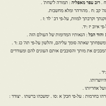
ח .
רוב עפר מאפליה
: תמורה ל'שחת' .
' קב :ח . מהורהר ומלא מחשבות.
נתך וקרבתך למוות, על-פי דב ' לד :ז .
פי איוב יז :יד.
והוד הבל
: הנאותיו המדומות של העולם הזה .
משפחתך שאתה סומך עליהם, והלשון על-פי תה' כג :ד .
המבכים את מותך והסובבים אותם העונים להם ומעודדים
יד .
יווצרותו.
על אחריותו .
ורהו בחרמות : על-פי חבק' א :סו . ימשכהו ברשתו . יצודד :