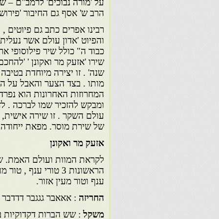
על 'מורה נבוכים' לרמב"ם – ש
הרב ש' אסף גם החיבור 'פירוש
רבינו אפרים כתב גם פיוטים , 
והפיוט 'אדון עולם אשר נעלית' 
כבוד ה" כולל שיר פילוסופי אר
שירו 'אזעק מר ואקונן ' 'להח
שנה' . זו יצירה מיוחדת בטיבה
מותו . בצד הצער והאבל על ה
המחרוזות האחרונות הוא נפרד מ
ומבקש להזכיר שמו לברכה . ל
עולם השקר . זו שירה אישית, 
של שירת מוסר. מפאת ייחודה 
אזעק מר ואקונן
לקראת המוות ועולם האמת. שי
הראשונות 3 טורי ענף
ענף וטור מעין אזור.
החריזה
: אאאבר גגגבר דדדבר 
משקל
: שש הברות דקדוקיות ב