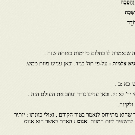
ַהֲפֵכָה
שָּׁכָה
וֹדֵד
שנאמרה לו בחלום כי ימות באותה שנה .
יא צלמות :
על-פי תה' כגיד. וכאן עניינו מוות ממש.
' כא :ב .
 יר' לא :יז. וכאן עניינו נודד ועוזב את העולם הזה .
לקינה.
שהוא מתייחס לנאמר בטור הקודם , ואולי כוונתו : יותיר
 להשאיר ליום המוות.
אנוס :
האדם באשר הוא אנוס