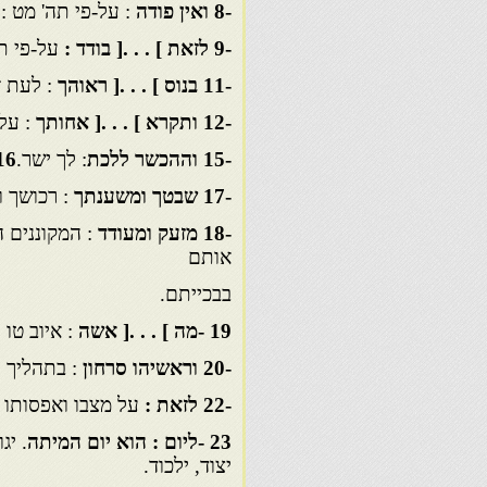
-8
ואין פודה
: על-פי תה' מט :
-9
לזאת ] . . .[ בודד :
על-פי תה
-11
בנוס ] . . .[ ראוהך
: לעת זק
-12
ותקרא ] . . .[ אחותך
: על-
-15
וההכשר ללכת
: לך ישר.
16
-17
שבטך ומשענתך
: רכושך ו
-18
מזעק ומעודד
: המקוננים 
אותם
בבכייתם.
19
-מה ] . . .[ אשה
: איוב טו :
-20
וראשיהו סרחון
: בתהליך ה
-22
לזאת :
על מצבו ואפסותו ו
23
-ליום : הוא יום המיתה
. יג
יצוד, ילכוד.