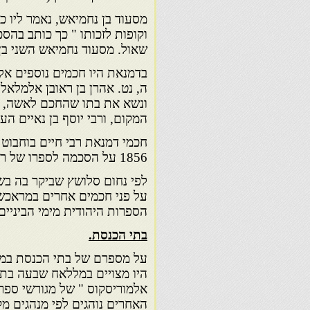
מסעוד בן נחמיאש, נאמר ליו כ
וקופות לזכותו " כך כותב בהס
שאול. מסעוד נחמיאש השני בן יוסף, ח
בדמנאת היו חכמים נוספים אלה :
ה, נט. אהרן בן ראובן אלמלאל
ונשא את בתו שהחכם לאשה, כש
המקום, ורבי יוסף בן נאיים העי
חכמי דמנאת רבי חיים בוחבוט
1856 על הסכמה לספרו של רבי יעקב בן שבת, " רוח יעקב ", ליוורנו תרמ"א.
על פני חכמים אחרים במראכש.
הספרות היהודית מימי הביניי
בתי הכנסת.
על מספרם של בתי הכנסת במקו
היו מצויים במללאח שבעה בת
אלמוריסקוס " של מגורשי ספר
האחרים נוהגים לפי מנהגים מק