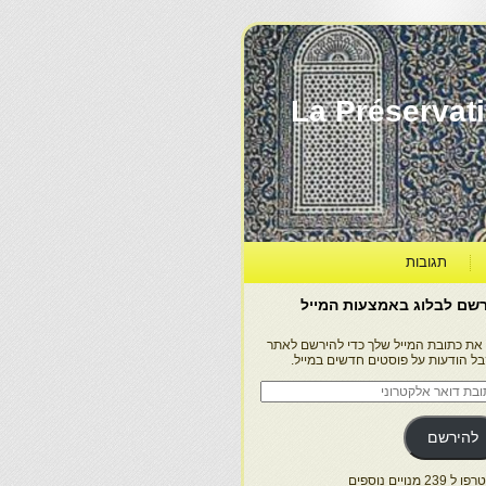
La Préservation, la Diff
תגובות
שם לבלוג באמצעות המייל
 את כתובת המייל שלך כדי להירשם לאתר
בל הודעות על פוסטים חדשים במייל.
בת
ר
טרוני
להירשם
 239 מנויים נוספים