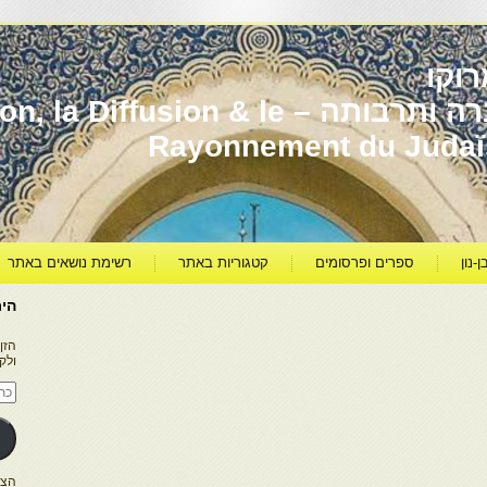
וקו
יהדות מרוקו עברה ותרבותה – usion & le
Rayonnement du Juda
ן-נון
ספרים ופרסומים
קטגוריות באתר
רשימת נושאים באתר
היר
הזן
ולק
כתו
דוא
אלק
הצטרפו ל