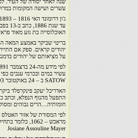
עשרים ושישה המקומות במרוקו
האוכלוסייה בת גזע מאוד פראי
יהודים קראים. ספק אם התייר ה
על מציאותם של יהודים בדמנ
עשיר במים ובכרמי ענבים כפי 
SATOW ב – 24 באוקטובר 1893.
התפעל מהנוף הנפלא, וכתב כי 
חומותיה…הרים גבוהים ומסולע
לפי המסורת של אזור האטלס ה
מראכש – 1062, כ
Josiane Assouline Mayer