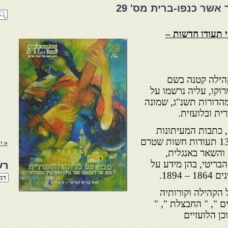
שר כנפו-ברית מס' 29
י תעודו חדשות –
קהילה קטנה בשם
וקו, עליה נרשמו על
מהדורות תשנ"ג, שמונה
ת ובלועזית.
, כתבות המעיתונות
ומקורות עבריים ולועזיים וב-130 תעודות חשות שטרם
« י
והשאר באנגלית,
בריטי, בהן מידע על
רש
1894.
רשי
הנו
הקהילה וקורותיה
באת
ם ", " החבצלת ", "
כן הלועזיים