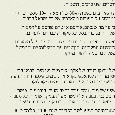
ושלים, שני כרכים, תשכ"ה.
שניהם הקדישו לקהילת דמנאת והאירועים בשנות ה-80 של המאה ה-19 מספר שורות
בוסס על תעודות מהארכיון של כל ישראל חברים.
י על מה שנכתב, פורסם או טרם פורסם על דמנאת
של החיים, בהתבסס על מקורות עבריים ולועזיים.
שונה, מאירות פרטים על מצבם ומעמדם של היהודים
המנהיגות המקומית, הקשרים עם הדיפלומטים והממשל
שלת בריטניה ליהודי מרוקו.
 מרוקו בגובה של אלף מטר מעל פני הים, לרגלי הרי
גבוהים, כ-120 קילומטרמזרחית למראכש בקו אווירי. בימים שלפני היות תנועה
ך שני ימים ממראכש, וארבעה ימים מקזבלנקה.
פע של מים, ונהר עובר בקצה העיר. הגרמני ת. פישר
18 מתאר אותה כשוכנת בגובה אלף מטר מעל העמק, ושומרת על מעברי
וצא בה נוף מרהיב אוויר הרים קריר וצמחיה עשירה.
מסורת בידם של יהודי המקום שאבותיהם הגיעו לשם בסביבת שנת 1100, כלומר כ-40