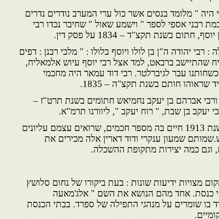
י היה " מלומד בנסים אשר כול ערי המערב נודרים נדרים
כמת רבני אספי לספר " וישמע שאול " שחיבר נכדו רבי
תום בשנת תקצ"ד – 1834 על פסק דין.
 רבי יהודה ה"ן בן לולו ויוסף בלולו : " מלכי רבנן : דפים
יח שהתיישב ברבאט, למד אצל רבי יוסף עיוש אלמאליח,
חותנו עבר לגיברלטר. רבי דוד עמאר היה מחכמי
ד שראוהו חותם בשנת תקצ"ה – 1835.
 ורבי אברהם בן יעקב נחמיאש חתומים בשנת תרט"ז –
לפי נחום סלושץ שביקר בה בשנת 1913 חיים בה מספר חכמים, שרואים עצמם עליונים
שמותם שמעון ענקרי ודוד דארין אלה מכירים את
ם, וגם כמה יצירות מתקופת ההשכלה.
ם מצויות ידיעות שונות : בעת ביקורו של נחום סלושץ
י כנסת. אחד מהם הנושא את השם " אלג'מאעה
ד בו שומרים על מנהגי התפילה של ספרד. בבתי הכנסת
ומיים.