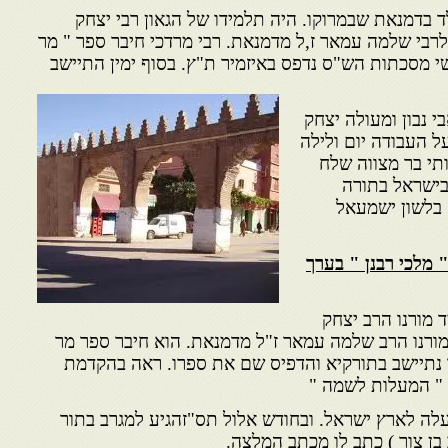
ד בדמנאת שבמרוקו. היה תלמידו של הגאון רבי יצחק
 לרבי שלמה עמאר ז,ל מדמנאת. רבי מרדכי חיבר ספר " מר
ושי מסכתות הש"ס נדפס באיזמיר ת"ץ. בסוף ימין התיישב
י נבון ומעולה יצחק
ל העבודה יום ולילה
י בר מצווה שלח
בישראל בתורה
 בלשון ישמעאל
" מלכי רבנן " בערך
 מורנו הרב יצחק
מורנו הרב שלמה עמאר ז"ל מדמנאת. הוא חיבר ספר מר
ו נתיישב בתורקיא והדפיס שם את ספרו. ראה בהקדמת
 " המעלות לשמה "
עלה לארץ ישראל. ובחודש אלול תס"זהגיע למגרב בתור
 בן צור ) כתב לו מכתב המלצה.