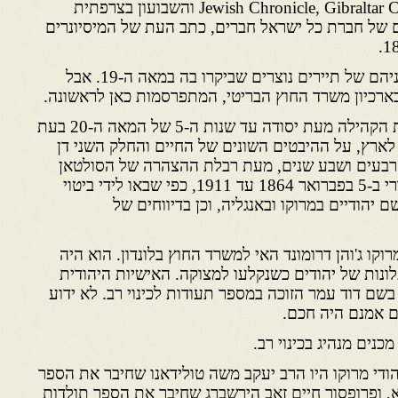
Jewish Chronicle, Gibraltar Chronicle, The Jewish World והשבועון בצרפתית
R וכן הדיווחים של חברת כל ישראל חברים, כתב העת של המיסיונרים
ציטטנו מתוך ספרים שונים, ביניהם של תיירים נוצרים שביקרו בה במאה ה-19. אבל
ארכיון משרד החוץ הבריטי, המתפרסמות כאן לראשונה.
החלק הראשון מוקדש לתולדות הקהילה מעת יסודה עד שנות ה-5 של המאה ה-20 בעת
לארץ, על ההיבטים השונים של החיים והחלק השני דן
רבעים ושבע שנים, מעת רבלת ההצהרה של הסולטאן
מוחמד הרביעי למשה מונטיפיורי ב-5 בפברואר 1864 עד 1911, כפי שבאו לידי ביטוי
ם יהודיים במרוקו ובאנגליה, וכן בדיווחים של
וקו ג'והן דרומונד האי למשרד החוץ בלונדון. הוא היה
לונות של יהודים כשנקלעו למצוקה. האישיות היהודית
ם דוד עמר הזוכה במספר תעודות לכינוי רב. לא ידוע
ם אמנם היה חכם.
נים מנהיג בכינוי רב.
די מרוקו היו הרב יעקב משה טולידאנו שחיבר את הספר
, ופרופסור חיים זאב הירשברג שחיבר את הספר תולדות