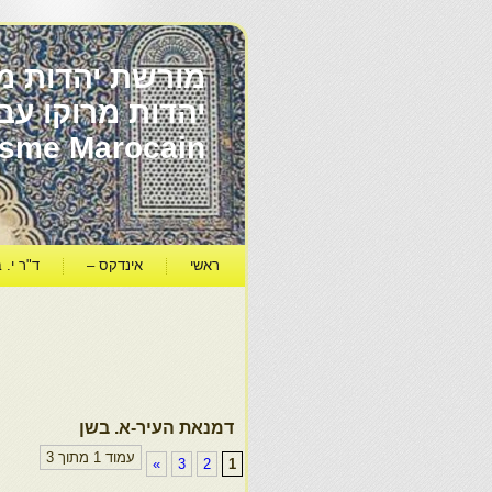
מורשת יהדות מר
ïsme Marocain
ראשי
אינדקס –
ד"ר י. ב
דמנאת העיר-א. בשן
עמוד 1 מתוך 3
»
3
2
1