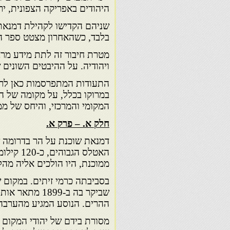
היהודים באפריקה הצפונית, יר
בלבד, כשהאחרון מצטט ספר המ
מטרת חיבור זה לתת מידע מרב
ויהודיה. על ההיבטים השונים 
התעודות המתפרסמות כאן לרא
במרוקו בכלל, על מקומה של 
המקומי והמרכזי, והיחס של ממ
חלק א. – פרק א.
דמנאת שוכנת על הר בדרומה של
האטלס ה
ממוכנת, היו הולכים אליה מהל
בסביבתה כרמי זיתים. במקום ש
שביקר בה ב-99
ההרים. הנוסע המגיע מהערבה מ