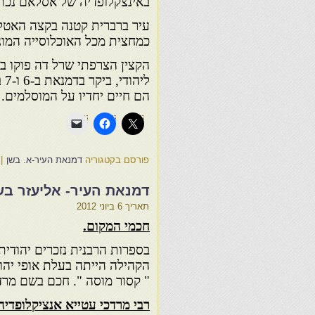
באינצקלופדיה של אסלאם נכתב
כמחצית מכל האוכלוסייה המונה כ-4000
הם חיים יחדיו על המוסלמים.
פורסם בקטגוריה
דמנאת העיר-א. בשן
|
דמנאת העיר- אליעזר בש
תאריך
6 ביוני 2012
חכמי המקום.
הקהילה הייתה בעלת אופי יהוד
" קסור מוסה ". חכם בשם מרדכ
רבי מרדכי עטייא אנציקלופדיה