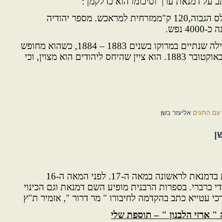
 על דמנאת ערך וסיכומו הוא כדלקמן :
עיר ברברית קטנה בקצה האטלס הגבוה,120 ק"ממזרחית למראכש. מספר יהודיה
 נפש.
הקצין הצרפתי שרל דה פוקו בילה שנתיים במרוקו בשנים 1883 – 1884, כשהוא מחופש
ליהודי, ביקר בדמנאת ב-6 ו-7 באוקטובר 1883. הוא ציין שהיחס ליהודים הוא מצוין, וכי
עם התגים
אליעזר בשן
ן
בספרות הרבנית נזכרים יהודית בדמנאת לראשונה במאה ה-17. לפני המאה ה-16
י ברברי. בספרות הרבנית מופיע השם דמנאת וגם הכינוי
י עטייא כתב בהקדמה לחיבורו " מר דרור ", אזמיר ת"ץ
 " ארזי הלבנון " – תוספת שלי