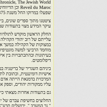
eveil du Maroc
שפעלו במרוקו החל משנת 1875.
עיקר המידע מצוי בתעודות שב
עלייתם של רוב יהודי הקהילה 
במצוקות של הקהילה במשך א
בעיתונות ובהתכתבויות בין איש
דיפלומטים.
ביניהם השגריר של בריטניה במר
אישיות דומיננטית, וכתובת לת
המרכזית בדמנאת הייתה אדם בש
עליו ממקורות יהודים, וספק א
גם בתעודות אחרות מצאתי כי מכ
החלוצים בחשיפת עברם של יהו
" נר המערב ", ירושלים תרע"א