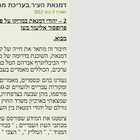
דמנאת העיר.בעריכת מר א
תאריך
3 ביוני 2012
2 – יהודי דמנאת במרוקו על פ
פרופסור אליעזר בשן
מבוא.
חיבור זה מתאר את חייה של 
דמנאת, השוכנת בדרומה של מר
ידי הביבליוגרף אברהם הטל ב
ערכים, הכוללים מאמרים בעברי
נעזרנו בהם ובספרים, מאמרים
פורסמו, מהן שבעה בצרפתית, 
שמצאתי בארכיון משרד החוץ ה
גורלם של יהודי דמנאת בין השנים 1864 – 
ציטטנו את המידע שפורסם על 
מכתבי העת העבריים ; " בכורי
המגיד ", " המליץ ", " הצבי " ו