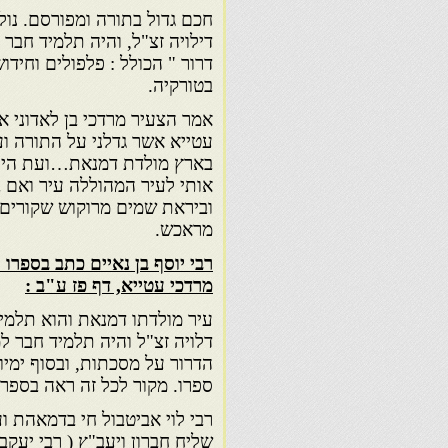
חכם גדול בתורה ומפורסם. נול
דילויה זצ"ל, והיה תלמיד חבר
דרור " הכולל : פלפולים וחיד
בטורקיה.
אמר הצעיר מרדכי בן לאדוני אב
עטייא אשר גדלני על התורה וע
בארץ מולדת דמנאת…ועת היות
אותי לעיר המהוללה עיר ואם 
וביראת שמים מרוקוש שקורים
מראכש.
רבי יוסף בן נאיים כתב בספרו 
מרדכי עטייא, דף פז ע"ב :
עיר מולדתו דמנאת והוא תלמיד
דלויה זצ"ל והיה תלמיד חבר ל
הדרור על מסכתות, ובסוף ימי
ספרו. מקור לכל זה ראה בספר
רבי לוי אביטבול חי בדמאהת ו
שליח חברון ויעב"ץ ( רבי יעקב