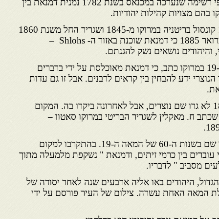
שנה לאחר יסודה של העיר. לפי רשימה שנערכה במכנאס בשנת 1782 נמנית דמנאת בין
 בהם מצויות קהילות יהודיות.
ג'ון דרומונד האי 1816 – 1893 קונסול בריטניה במרוקו מ-1845 ושגריר החל משנת 1860
עד שנת 1886, כתב ב-13 בפברואר 1885 כי דמנאת שוכנת באזור ה- Shlohs –
, והיהודים נושאים נשק להגנתם.
בריטי שביקר באמצע המאה ה-19 במרוקו כתב, כי דמנאת מאוכלסת על ידי ברברים
נוצרי ידע להבחין בין קראים לרבנים. אבל זו גם עדות
את.
לפי מידע מה-24 בדצמבר 1891 לא גרו שם נוצרים, אבל לאחרונה ביקרו בה. המקום
שכתב ח. מאקלין לשגריר הבריטי במרוקו סאטוו –
האדריכל יעקב פינקרפלד ביקר שם בשנות ה-60 של המאה ה-19. בהתקרבו למקום
עוברים בין כרמי זיתים, ודמנאת " נשקפת מלמעלה מתוך
ים מסביב " לדבריו.
גדול, היהודים באו אליה ארבעים שנה לאחר יסודה של
לומר בתחילת המאה האחת עשרה. צילום של העיר פורסם על ידי