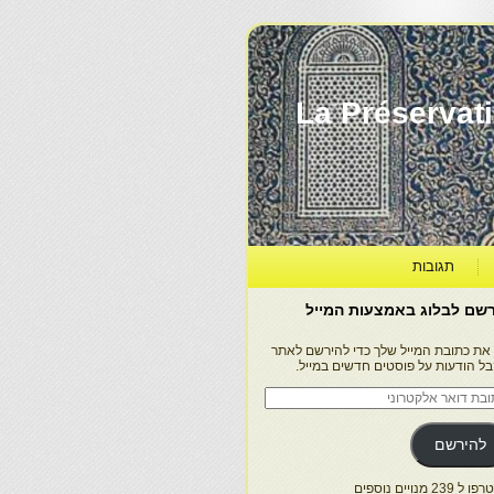
La Préservation, la Diff
תגובות
שם לבלוג באמצעות המייל
 את כתובת המייל שלך כדי להירשם לאתר
בל הודעות על פוסטים חדשים במייל.
בת
ר
טרוני
להירשם
 239 מנויים נוספים