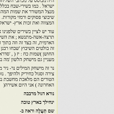
היה מבוסס על מכתבי השליחות
ישראל . כמו בשירי-שבח בכלל 
מנצל המשורר את שמות המהול
שיבוצי פסוקים ורמזי מקורות.
המצווה ואת זכות ארץ- ישראל
עוד יש לציין בשירים שלפנינו 
תרצה-אשה-מתנשא ; את השימוש
הארמית, זה בצד זה וזה בתוך זה
זה בולטים השיבוץ 'שבחו רבנן 
החושן )שמות כח : יז ( , 'סד
מעניין גם מישחק הלשון 'מה נאה
נר זה מישחק המילים נר- ניר 
צירה וסגול כחיריק ולהיפך . נ
הטורים הם מלאכת מחשבת נאה
האחרונה ) אני היום אשירה(
נורא דגול מרבבה
ינחילך בארץ טובה
שם תַּעֲלֶה וראה ב-