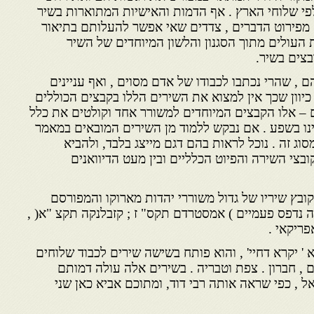
לפי שלוחי הארץ . אף הדמות והאישיות המתוארות בשיר
אה מפירוט הדברים , צדדים שאי אפשר להעלותם בתיאור
ת העולים מתוך הסגנון והלשון המיוחדים של השיר
בצים בשיר.
 , שהרי נכתבו לכבודו של אדם מסוים , ואף עניינים
 כיוון שכך אין למצוא את השירים הללו בקבצים הכוללים
ם – אלו הקבצים המיוחדים למשורר אחד וקולטים את כלל
ינו בשפע . אם נבקש ללמוד מן השירים המובאים במאמר
ג זה . נוכל לראות בהם דגם מייצג בלבד, ולהביא
בצי השירה והפיוט הכלליים ובין מעט הדיוואנים
ובץ שיריו של גדול משוררי יהדות מארוקו והמפורסם
 זה נדפס פעמיים ) אמסטרדם תקס" ז ; קזבלנקה תקצ "א( ,
פריקאי .
 יקרא דחיי' , והוא פותח בשישה שירים לכבוד שלוחים
 , חברון . צפת וטבריה . בשירים אלה עולה דמותם
 , כפי שראה אותה רבי דוד, ומתוכם אביא כאן שני