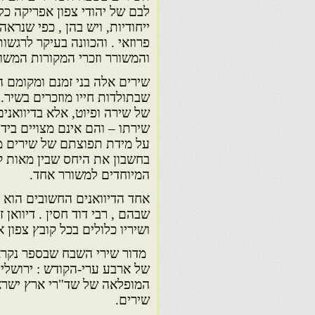
לבם של יהודי צפון אפריקה כ
ייחודיות, ויש בהן , כפי שנר
פרוזאי . והכוונה בעיקר לרגשו
והמשורר וזכרי המקורות המשו
שירים אלה בני זמנם ומקומם הם
שבתולדות חייו מוזכרים בשיר.
של שירה ופיוט, אלא בדיוואני
שירתו – והם אינם מצויים ביד
על מידת תפוצתם של שירים מסו
בחשבון את היחס שבין מאות קו
המיוחדים למשורר אחד.
אחד הדיוואנים החשובים הוא ק
שבהם , רבי דוד חסין . דיוואן
ושיריו כלולים בכל קובץ צפון א
מדור שירי השבח שבספר נקרא '
של ארבע ערי-הקודש : ירושלים
המופלאה של שד"רי ארץ ישראל
שירים.