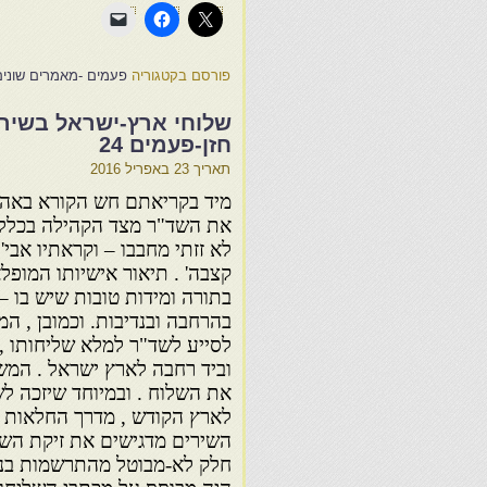
פורסם בקטגוריה
פעמים -מאמרים שונים
שלוחי ארץ-ישראל בשירה 
חזן-פעמים 24
תאריך
23 באפריל 2016
מיד בקריאתם חש הקורא באהב
את השד"ר מצד הקהילה בכלל 
לא זזתי מחבבו – וקראתיו אבי' 
קצבה' . תיאור אישיותו המופל
בתורה ומידות טובות שיש בו –
בהרחבה ובנדיבות. וכמובן , ה
לסייע לשד"ר למלא שליחותו , ה
וביד רחבה לארץ ישראל . המש
את השלוח . ובמיוחד שיזכה לש
לארץ הקודש , מדרך החלאות ש
השירים מדגישים את זיקת השלו
חלק לא-מבוטל מהתרשמות בנ