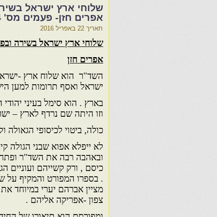
שלוחי ארץ ישראל בשירה 
אפרים חזן- פעמים מס' 24
תאריך
22 באפריל 2016
שלוחי ארץ ישראל בשירה ובפיו
אפרים חזן
השד"ר הוא שלוח ארץ -ישראל 
ישראל ואסף תרומות למען היש
בארץ . הוא סימל בעיני יהודי ה
וזו היתה שם נרדף לארץ – יש
כולה, ביטוי לכיסופי הגאולה 
לא ייפלא אפוא שבני הגולה קי
ובאהבה רבה את השד"ר ופתחו
כיסם , ורק קשייהם ועוניים ה
. בספרו המפורט והמקיף על של
מציין אברהם יערי במיוחד את 
צפון -אפריקה אליהם .
ומפורסם הוא תיאורו של החיד