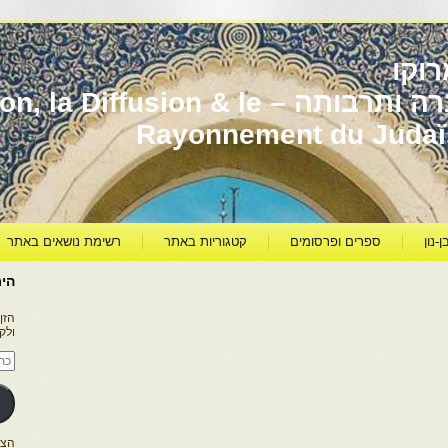
וקו
יהדות מרוקו עברה ותרבותה – usion & le
Rayonnement du Juda
ן-נון
ספרים ופרסומים
קטגוריות באתר
רשימת נושאים באתר
היר
הזן
ולק
כתו
דוא
אלק
הצטרפו ל