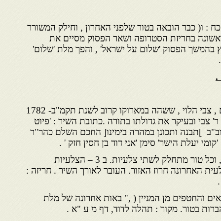
: ו( כבר הובאה בטור שלפני האחרון , וחילק המשורר
אשונה בחריזת הסטרופה ושאר הפסוק מסיים את
בהמשך הפסוק 'שלום על ישראל' , והפך מלת 'שלום'
.
שיר שבח לכבוד שלוח ירושלים , צבי הלוי , ששהה במארוקו קרוב לשנת תקמ"ב- 1782
' צבי ובעיקר את גדולתו בתורה .כתובת השיר : 'פיוט
וב"ב ]תבנה ותכונן במהרה בימינו[ החכם השלם כהר"ר
'קומי יעלת הישר' סימן 'אני דוד בן חסין חזק ' .
תיאור : 15 מחרוזות דו-טוריות, וכל טור מתחלק לשתי צלעיות. ב 3 – הצלעיות
ית האחרונה חרוז האזור. העובר לאורך השיר . חריזה :
.
 )השוואים והחטפים מן המניין ( ," באות אחרונה של מלת