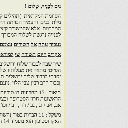
נִים לְבָנֶיךָ, שָׁלוֹם !
הסיומת המקראית )תהילים קכח 
מלת 'בנים' והעמיד הברתה הר
המחרוזת, אלא שהמשורר קיצץ 
לפנייה נרגשת לשלוח המבורך .
נעבור
עתה
אל
השירים
עצמם
אקריב
היום
תשורה
שי
למורא
הפייטן מתאר את מעלותיו של ר
יסדתי לכבוד שליח ירושלים ת
]כבוד הרב רבי[ צבי הלוי .נועם 
הראשונות חרוז הסטרופה ובצלע
אב, אב / גג , גב / דד , דב / וכו' 
משקל : 11 הברות בטור
האקרוסטיכון הוא מעמיד 14 הברות בטור. מקור : תהלה לדוד, דף מ ע "א .