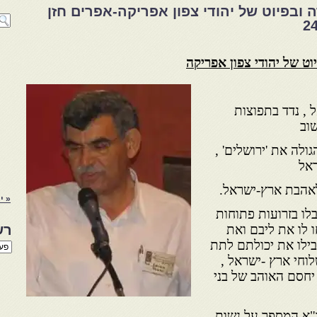
ובפיוט של יהודי צפון אפריקה-אפרים חזן
ט של יהודי צפון אפריקה
, נדד בתפוצות
וב
גולה את 'ירושלים' ,
ראל
ולאהבת ארץ-ישראל.
« י
בלו בזרועות פתוחות
 לו את ליבם ואת
רש
גבילו את יכולתם לתת
רשי
הנו
וחי ארץ -ישראל ,
באת
יחסם האוהב של בני
"א המספר על נשות