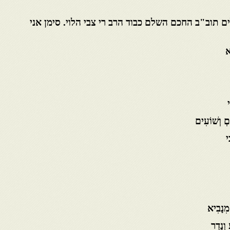
ים תוב"ב החכם השלם כבוד הרב רי צבי הלוי. סימן אני
א
י
םְ וְשׁוֹעִים
י
ִנָבִיא
וְנָדַר