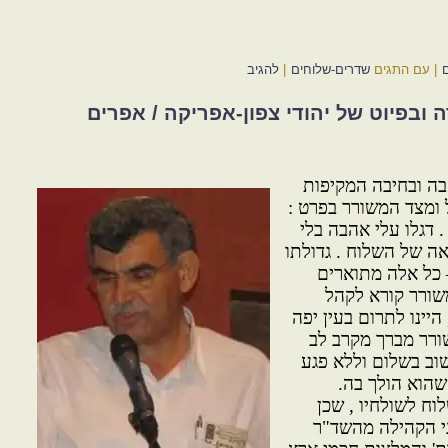
|
עם התגים
שדרים-שלוחים
|
להגיב
ובפיוט של יהודי צפון-אפריקה / אפרים
ה ובחיבה המקיפות
ומצד המשורר בפרט :
. דגלו עלי אהבה בלי
אה של השלוח . גדולתו
 כל אלה מתוארים
משורר קורא לקהל
יינו לתרום בעין יפה
ורר מברך מקרב לב
וב בשלום וללא פגע
הוא הולך בה.
ח לשולחיו , שכן
י הקהילה מהשד"ר