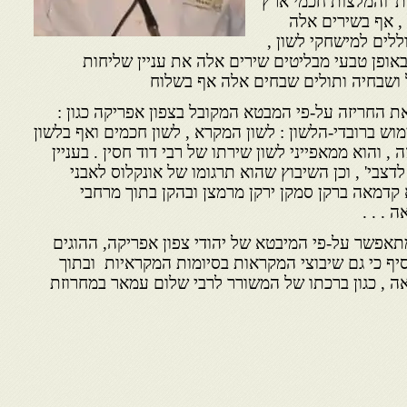
' והמלצות חכמי ארץ
, אף בשירים אלה
לים למישחקי לשון ,
 באופן טבעי מבליטים שירים אלה את עניין שליחות
 ושבחיה ותולים שבחים אלה אף בשלוח
את החריזה על-פי המבטא המקובל בצפון אפריקה כגון :
 ברובדי-הלשון : לשון המקרא , לשון חכמים ואף בלשון
 , והוא ממאפייני לשון שירתו של רבי דוד חסין . בעניין
לדצבי' , וכן השיבוץ שהוא תרגומו של אונקלוס לאבני
רא קדמאה ברקן סמקן ירקן מרמצן ובהקן בתוך מרחבי
 . . .
מתאפשר על-פי המיבטא של יהודי צפון אפריקה, ההוגים
וסיף כי גם שיבוצי המקראות בסיומות המקראיות ובתוך
 , כגון ברכתו של המשורר לרבי שלום עמאר במחרוזת