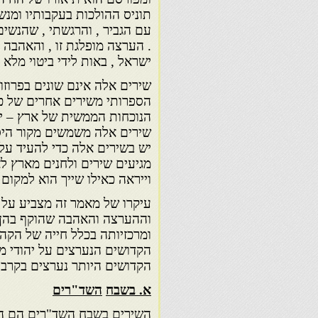
תוניס ההולכות בעקבותיו ומנשק
עם הגביר , והרגשתי , שהנשים 
. הערצה מופלגת זו , והאהבה 
ישראל , באות לידי ביטוי מלא
שירים אלה אינם שונים בפרוזו
הספרותי משירים אחרים של כ
הנוכחות הממשית של ארץ – יש
שירים אלה משמשים מקור היסט
יש בשירים אלה כדי להעיד ע
מגיעים שירים ולחנים מארץ ל
וייראה כאילו שייך הוא למקום
עיקרו של מאמר זה מצביע על 
וההערצה והאהבה שהוקף בהן ,
ומרכזיותה בכלל חייה של הקהיל
הקדושים היותר נערצים בקרב י
א
.
בשבח
השד
"
רים
השירים בשבח השד"רים הם המ