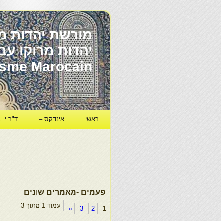
מורשת יהדות מר
ïsme Marocain
ראשי
אינדקס –
ד"ר י. ב
פעמים -מאמרים שונים
עמוד 1 מתוך 3
»
3
2
1