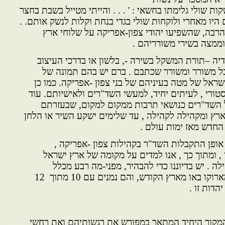
ות שולי גלימתו בחשאי : ' . . . והייתי מטייל בשבת בחצר
היו מאחרי ולוקחות שולי בגדי בנחת וקלות לנשק אותם. .
הרבה, שהשפיעו יהודי צפון-אפריקה על שלוחי ארץ
 וממצה בשירי משורריהם .
דיה –תורת המשקל בשירה -, בלשון או בדרכי העיצוב
ל משורר ומשורר שכתבם . ברם יש בהם תמונה של
ראל של מטה בעיניהם של בני צפון -אפריקה. כמו כן
ורי , לעיתים יחיד, למעשי השד"רים ולאישיותם. עוד
ל השד"רים כנושאי תרבות ממקום למקום, שבעזרתם
ארץ ומקהילה לקהילה , עד שלימים ישקע השיר או הלחן
 החדש מאז ימות עולם .
אופן התקבלות השד"ר בקהילות צפון -אפריקה ,
 ומתוך כך , אנו למדים על מקומה של ארץ ישראל
ה . יש בדיוננו כדי להבהיר, מפני-מה רבע מכלל
הקדושים הנערצים על יהודי מארוקו באו מארץ הקודש, והם נמנים עם 10 מתוך 12
הדות זו .
קור היחיד המתאר במפורש את רגשותיהם ואת רחשי