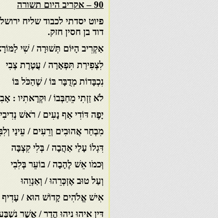
90 – אקריב היום תשורה
פיוט יסדתי לכבוד שליח ירושל
דוד בן חסין חזק.
אַקְרִיב הָיּוֹם תְּשׁוּרָה / שִׁי לַמּוֹרָ
לִצְפִירַת תִּפְאָרָה / עֲטֶרֶת צְבִי
נִכְבָּדוֹת מְדֻבָּר בּוֹ / שֶׁהַכֹּל בּוֹ
לֹא זַזְתִי מֵחַבְּבוֹ / וּקְרָאתִיו : אָבִ
יָפֶה דּוֹדִי אַף נָעִים / רֹאשׁ נְדִיבִי
מִבְחַר אֲהוּבִים וְרֵעִים / עֵינַי וְלִבִּ
דִּגְלוֹ עָלַי אַהֲבָה / בְּלִי קִצְבָּה
וְּכמֹו אֵשׁ לֶהָבָה / בוֹעֵר בְּלִבִי
וְעַל טוּב אֶזְכְּרֵהוּ / וְאַנְוֵהוּ
אִישׁ אֱלֹהִים קָדוֹשׁ הוּא / עָדִיף מ
דֵּין אִיהוּ נִיהוּ הֲדַר / אֲשֶׁר נִשְׁבַּע 