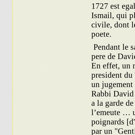
1727 est ega
Ismail, qui p
civile, dont 
poete.
Pendant le s
pere de Davi
En effet, un 
president du
un jugement 
Rabbi David –
a la garde d
l’emeute … un
poignards [d'
par un "Gent