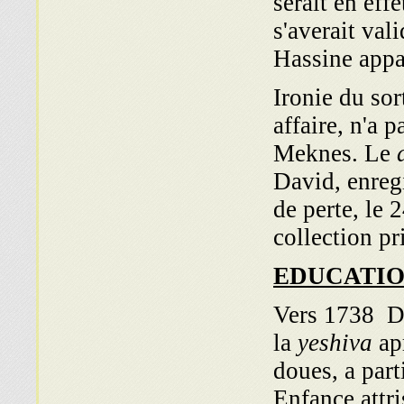
serait en eff
s'averait val
Hassine appar
Ironie du sor
affaire, n'a 
Meknes. Le
d
David, enregi
de perte, le
collection pr
EDUCATI
Vers 1738 D
la
yeshiva
ap
doues, a part
Enfance attri