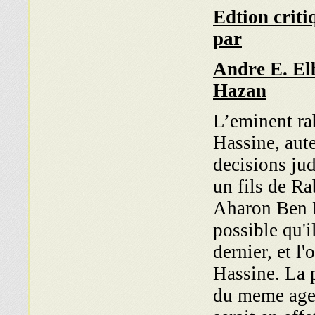
Edtion criti
par
Andre E. El
Hazan
L’eminent r
Hassine, aut
decisions judi
un fils de R
Aharon Ben H
possible qu'il
dernier, et l
Hassine. La 
du meme age