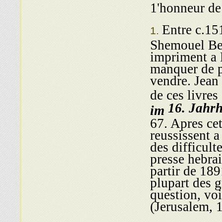
1'honneur de
Entre c.15
Shemouel Ben
impriment a 
manquer de p
vendre. Jean
de ces livres
16.
Jahrh
im
67. Apres cet
reussissent a
des difficul
presse hebra
partir de 189
plupart des g
que הספר והדפוס בפס
(Jerusalem, 