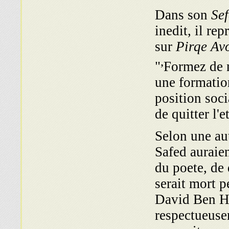
Dans son
Sef
inedit, il re
sur
Pirqe Av
,
"
Formez de n
une formation
position soci
de quitter l'
Selon une aut
Safed auraie
du poete, de 
serait mort p
David Ben Ha
respectueuse