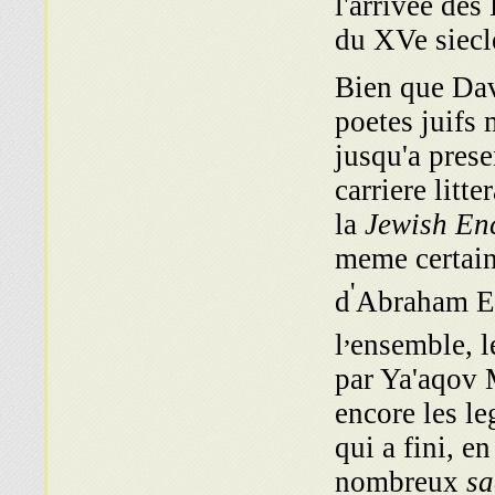
l'arrivee des
du XVe siecl
Bien que Dav
poetes juifs
jusqu'a prese
carriere litt
la
Jewish En
meme certain
'
d
Abraham El
,
l
ensemble, l
par Ya'aqov
encore les le
qui a fini, e
nombreux
sa