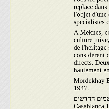
replace dans 
l'objet d'une
specialistes
A Meknes, co
culture juive
de l'heritage
considerent 
directs. Deu
hautement e
דברי מרדכי Meknes
1947.
Moshe Toledano 172 השמים החדשים