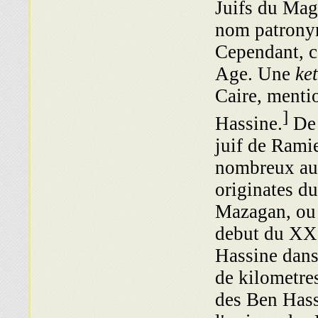
Juifs du Mag
nom patronym
Cependant, c
Age. Une
ke
Caire, menti
]
Hassine.
De 
juif de Rami
nombreux au 
originates du
Mazagan, ou 
debut du XXe
Hassine dans
de kilometre
des Ben Hass