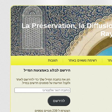
עברה ותרבותה – La Préservation, la Diffusion & le
Ra
תר
רשימת נושאים באתר
תגובות
הירשם לבלוג באמצעות המייל
הזן את כתובת המייל שלך כדי להירשם לאתר
ולקבל הודעות על פוסטים חדשים במייל.
כתובת
דואר
אלקטרוני
להירשם
הצטרפו ל 239 מנויים נוספים