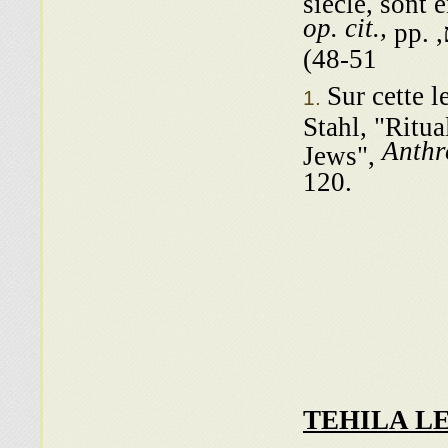
siecle, sont
op. cit.,
pp.
48-51)
Sur cette l
Stahl, "Ritu
Anthr
Jews",
120.
TEHILA L