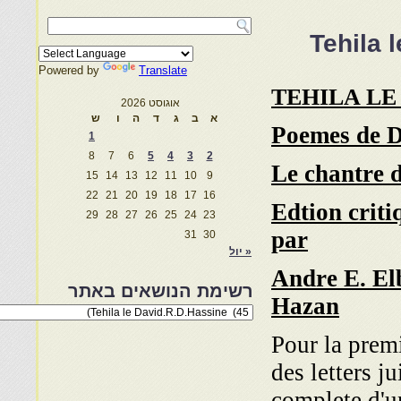
Tehila
Powered by
Translate
TEHILA LE
אוגוסט 2026
א
ב
ג
ד
ה
ו
ש
Poemes de D
1
8
7
6
5
4
3
2
Le chantre 
15
14
13
12
11
10
9
22
21
20
19
18
17
16
Edtion criti
29
28
27
26
25
24
23
par
31
30
« יול
Andre E. El
רשימת הנושאים באתר
Hazan
רשימת
הנושאים
באתר
Pour la premi
des letters j
complete d'u