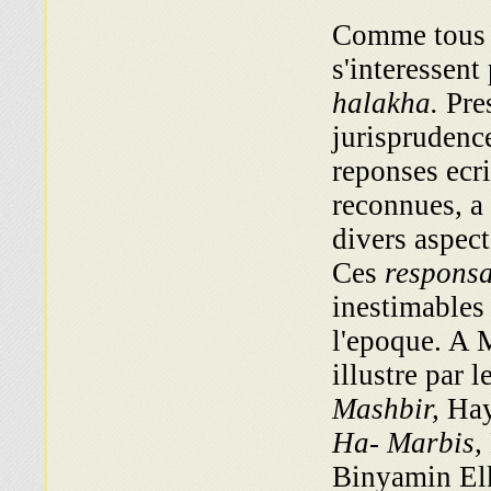
Comme tous 
s'interessent
halakha.
Pres
jurisprudence
reponses ecri
reconnues, a 
divers aspect
Ces
respons
inestimables 
l'epoque. A 
illustre par 
Mashbir,
Hay
Ha- Marbis,
Binyamin Elk