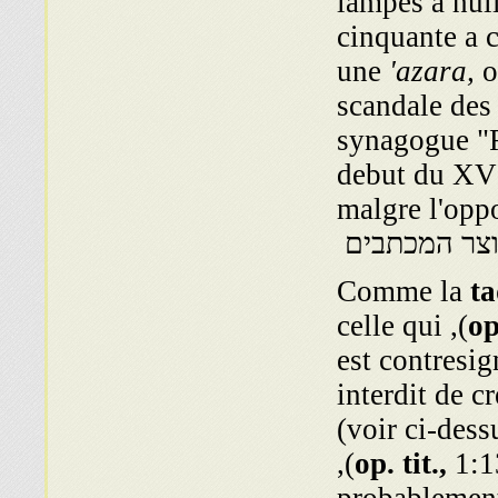
lampes a hui
cinquante a 
une
'azara,
o
scandale des 
synagogue "R
debut du XVII
malgre l'opp
וצר המכתבים
ta
p. 410), celle qui
op
est contresi
interdit de 
(voir ci-dess
1:136),
op. tit.,