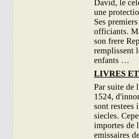
David, le ce
une protectio
Ses premiers 
officiants. M
son frere Re
remplissent l
enfants …
LIVRES E
Par suite de
1524, d'inno
sont restees 
siecles. Cepe
importes de l
emissaires de