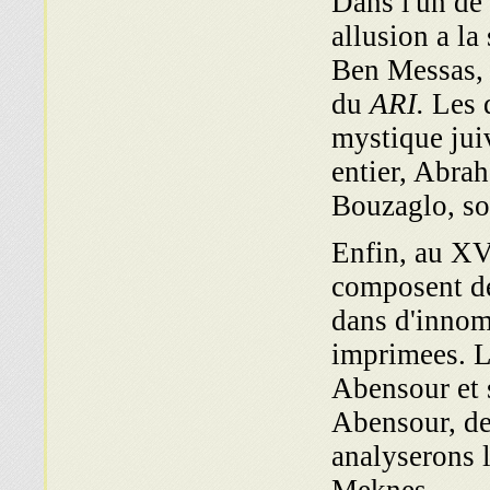
Dans l'un de
allusion a l
Ben Messas, 
du
ARI.
Les d
mystique jui
entier, Abra
Bouzaglo, so
Enfin, au XVI
composent d
dans d'innom
imprimees. L
Abensour et 
Abensour, de
analyserons 