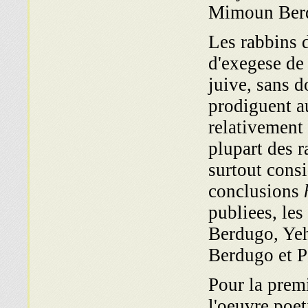
Mimoun Ber
Les rabbins 
d'exegese de 
juive, sans d
prodiguent a
relativement
plupart des r
surtout cons
conclusions
h
publiees, le
Berdugo, Ye
Berdugo et 
Pour la premi
l'oeuvre poe