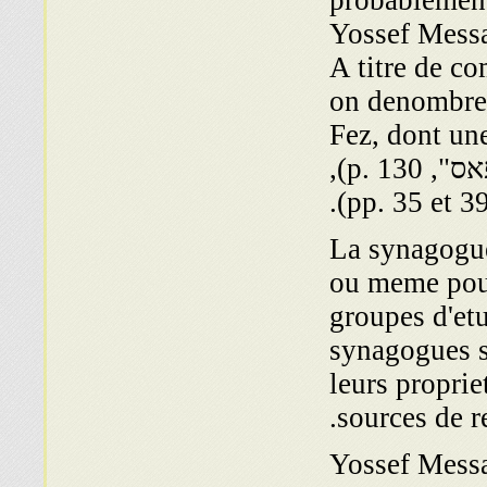
probablemen
Yossef Messa
תבים). A titre de comparaison,
on denombre
Fez, dont une
etant des synagogues privees ("אגרת יחם פאס", p. 130),
ou meme pour
groupes d'et
synagogues s
leurs proprie
sources de r
Yossef Messas