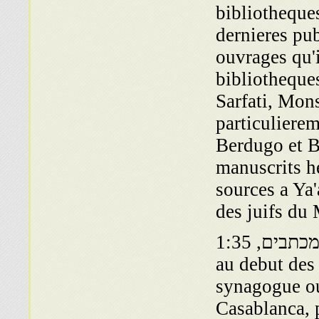
bibliotheques
dernieres pub
ouvrages qu'i
bibliotheque
Sarfati, Mon
particuliere
Berdugo et B
manuscrits he
sources a Ya
des juifs du
1:35 ,אוצר המכתבים. Cette synagogue a ete desaffectee
au debut des
synagogue ou
Casablanca, 