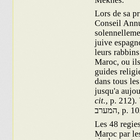
Meknes.
Lors de sa p
Conseil Annu
solennelleme
juive espagn
leurs rabbins
Maroc, ou ils
guides religi
dans tous le
p. 21, נר
cit.,
Les 48 regie
Maroc par le