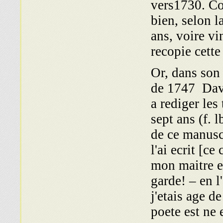
vers1730. Co
bien, selon l
ans, voire vi
recopie cette
Or, dans son
de 1747 Dav
a rediger les
sept ans (f. 
de ce manuscr
l'ai ecrit [c
mo ־ Que Dieu le
garde! – en 
j'etais age d
poete est ne 