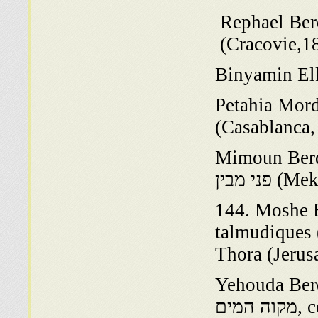
R): משפטים ישרים
Binyamin El
P): נופת צופים
(Casablanca,
מבין (Meknes, 1940);
ן (Meknes,
ספר ראש משביר, commentaires
נף רננים, comm. de la
Thora (Jerus
ספר מים עמוקים וספר
מקוה המים, commentaires de la Thora (Jerusalem,