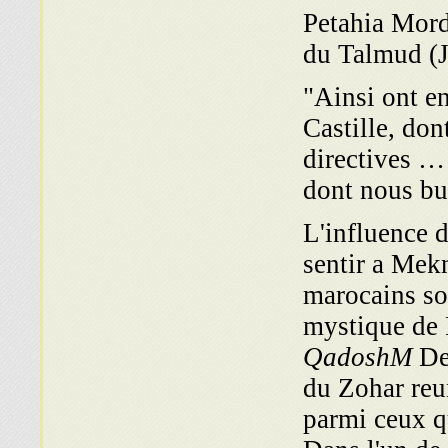
וחי חותם, commentaire
du Talmud (J
"Ainsi ont en
Castille, do
directives …
dont nous bu
L'influence d
sentir a Mek
marocains so
mystique de 
QadoshM
Des
du Zohar reu
parmi ceux q