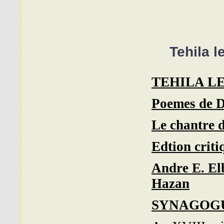
Tehila 
TEHILA L
Poemes de D
Le chantre 
Edtion criti
Andre E. El
Hazan
SYNAGOG