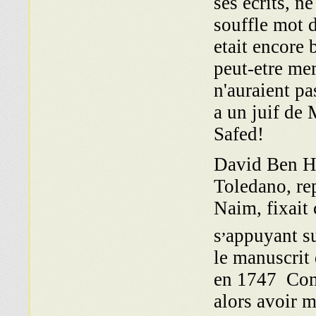
ses ecrits, ne
souffle mot d
etait encore 
peut-etre me
n'auraient pa
a un juif de 
Safed!
David Ben H
Toledano, re
Naim, fixait 
,
s
appuyant su
le manuscrit
en 1747 Comm
alors avoir m