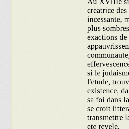
Au XVIIIe sie
creatrice des
incessante, 
plus sombres
exactions de 
appauvrissen
communaute, 
effervescenc
si le judaism
l'etude, trouv
existence, da
sa foi dans l
se croit litt
transmettre l
ete revele.