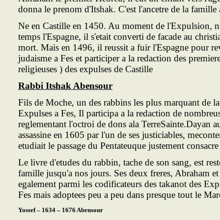
donna le prenom d'Itshak. C'est l'ancetre de la famill
Ne en Castille en 1450. Au moment de l'Expulsion, n'a
temps l'Espagne, il s'etait converti de facade au chris
mort. Mais en 1496, il reussit a fuir l'Espagne pour r
judaisme a Fes et participer a la redaction des premie
religieuses ) des expulses de Castille
Rabbi Itshak Abensour
Fils de Moche, un des rabbins les plus marquant de l
Expulses a Fes, Il participa a la redaction de nombreu
reglementant l'octroi de dons ala TerreSainte.Dayan au
assassine en 1605 par l'un de ses justiciables, meconten
etudiait le passage du Pentateuque justement consacre a
Le livre d'etudes du rabbin, tache de son sang, est re
famille jusqu'a nos jours. Ses deux freres, Abraham e
egalement parmi les codificateurs des takanot des Expu
Fes mais adoptees peu a peu dans presque tout le Mar
Yossef – 1634 – 1676 Abensour