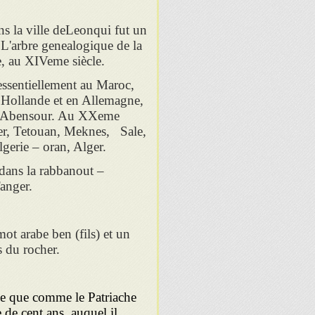
s la ville deLeonqui fut un
L'arbre genealogique de la
, au XIVeme siècle.
 essentiellement au Maroc,
n Hollande et en Allemagne,
r, Abensour. Au XXeme
er, Tetouan, Meknes, Sale,
lgerie – oran, Alger.
e dans la rabbanout –
anger.
ot arabe ben (fils) et un
ls du rocher.
 de cent ans, auquel il