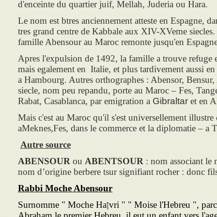
d'enceinte du quartier juif, Mellah, Juderia ou Hara.
Le nom est btres anciennement atteste en Espagne, dan
tres grand centre de Kabbale aux XIV-XVeme siecles. 
famille Abensour au Maroc remonte jusqu'en Espagne
Apres l'expulsion de 1492, la famille a trouve refuge
mais egalement en Italie, et plus tardivement aussi e
a Hambourg. Autres orthographes : Abensor, Bensu
siecle, nom peu repandu, porte au Maroc – Fes, Tang
Rabat, Casablanca, par emigration a
Gibraltar
et en A
Mais c'est au Maroc qu'il s'est universellement illustr
aMeknes,Fes, dans le commerce et la diplomatie – a T
Autre source
ABENSOUR
ou
ABENTSOUR
: nom associant le m
nom d’origine berbere tsur signifiant rocher : donc fi
Rabbi Moche Abensour
Surnomme " Moche Haןvri " " Moise l'Hebreu ", parce que comme le Patriache
Abraham le premier Hebreu, il eut un enfant vers l'age