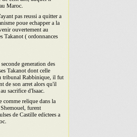
e au Maroc.
yant pas reussi a quitter a
tianisme poue echapper a la
evenir ouvertement au
res Takanot ( ordonnances
a seconde generation des
ses Takanot dont celle
 tribunal Rabbinique, il fut
t de son arret alors qu'il
u sacrifice d'Isaac.
ste comme relique dans la
t Shemouel, furent
lses de Castille edictees a
oc.