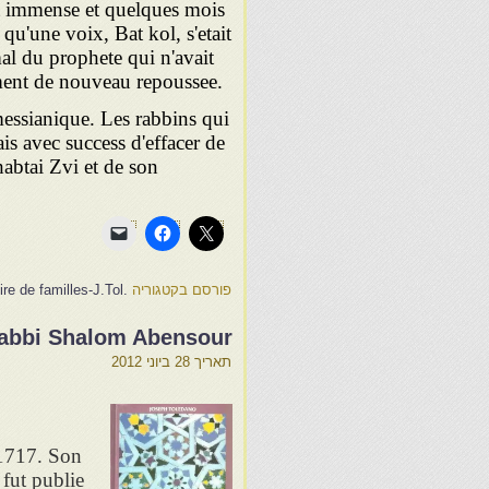
ut immense et quelques mois
 qu'une voix, Bat kol, s'etait
mal du prophete qui n'avait
ement de nouveau repoussee.
e messianique. Les rabbins qui
ais avec success d'effacer de
abtai Zvi et de son
פורסם בקטגוריה
.Une histoire de familles-J.Tol
-Rabbi Shalom Abensour
תאריך
28 ביוני 2012
 1717. Son
fut publie