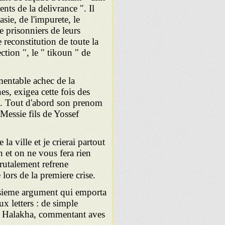
nts de la delivrance ". Il
sie, de l'impurete, le
e prisonniers de leurs
 reconstitution de toute la
entable achec de la
s, exigea cette fois des
it. Tout d'abord son prenom
 Messie fils de Yossef
la ville et je crierai partout
n et on ne vous fera rien
brutalement refrene
lors de la premiere crise.
oisieme argument qui emporta
x letters : de simple
de Halakha, commentant aves