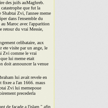
oire des juifs auMaghreb.
 catastrophe que fut la
e Shabtai Zvi, l'annee meme
iper dans l'ensemble du
e au Maroc avec l'apparition
 retour du vrai Messie,
ngement celibataire, aux
 ete visite par un ange, le
tai Zvi comme le vrai
 que lui meme etait
ion doit announcer la venue
Abraham lui avait revele en
nt fixee a l'an 1666. maus
habtai Zvi lui memepoue
toirement precederla
ant de façade a l'islam " afin