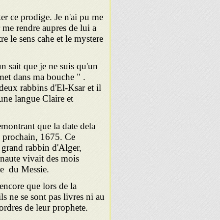
er ce prodige. Je n'ai pu me
ur me rendre aupres de lui a
tre le sens cahe et le mystere
n sait que je ne suis qu'un
 met dans ma bouche " .
deux rabbins d'El-Ksar et il
une langue Claire et
demontrant que la date dela
an prochain, 1675. Ce
rand rabbin d'Alger,
aute vivait des mois
nte du Messie.
 encore que lors de la
ls ne se sont pas livres ni au
 ordres de leur prophete.