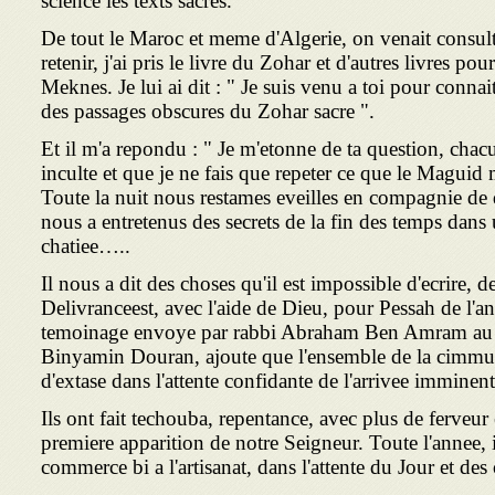
science les texts sacres.
De tout le Maroc et meme d'Algerie, on venait consult
retenir, j'ai pris le livre du Zohar et d'autres livres po
Meknes. Je lui ai dit : " Je suis venu a toi pour connai
des passages obscures du Zohar sacre ".
Et il m'a repondu : " Je m'etonne de ta question, chacu
inculte et que je ne fais que repeter ce que le Maguid
Toute la nuit nous restames eveilles en compagnie de 
nous a entretenus des secrets de la fin des temps dans 
chatiee…..
Il nous a dit des choses qu'il est impossible d'ecrire, 
Delivranceest, avec l'aide de Dieu, pour Pessah de l'
temoinage envoye par rabbi Abraham Ben Amram au g
Binyamin Douran, ajoute que l'ensemble de la cimmun
d'extase dans l'attente confidante de l'arrivee immine
Ils ont fait techouba, repentance, avec plus de ferveur
premiere apparition de notre Seigneur. Toute l'annee, i
commerce bi a l'artisanat, dans l'attente du Jour et des