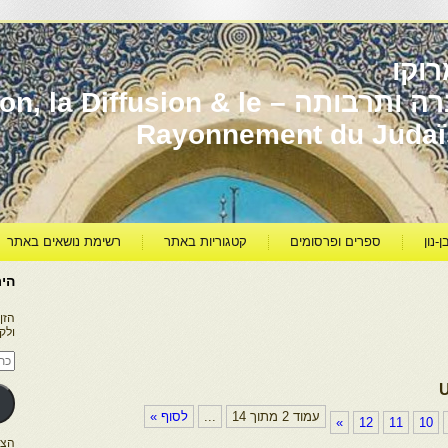
וקו
יהדות מרוקו עברה ותרבותה – usion & le
Rayonnement du Juda
ן-נון
ספרים ופרסומים
קטגוריות באתר
רשימת נושאים באתר
היר
הזן
ולק
כתו
דוא
אלק
עמוד 2 מתוך 14
...
לסוף »
»
12
11
10
הצטרפו ל