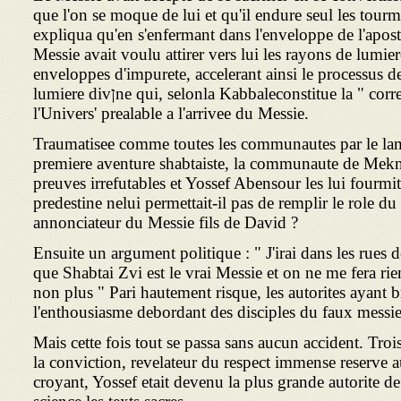
que l'on se moque de lui et qu'il endure seul les tourme
expliqua qu'en s'enfermant dans l'enveloppe de l'aposta
Messie avait voulu attirer vers lui les rayons de lumier
enveloppes d'impurete, accelerant ainsi le processus de
lumiere divןne qui, selonla Kabbaleconstitue la " correction ", le " tikoun " de
l'Univers' prealable a l'arrivee du Messie.
Traumatisee comme toutes les communautes par le lam
premiere aventure shabtaiste, la communaute de Mekne
preuves irrefutables et Yossef Abensour les lui fourm
predestine nelui permettait-il pas de remplir le role du
annonciateur du Messie fils de David ?
Ensuite un argument politique : " J'irai dans les rues de 
que Shabtai Zvi est le vrai Messie et on ne me fera rie
non plus " Pari hautement risque, les autorites ayant 
l'enthousiasme debordant des disciples du faux messie 
Mais cette fois tout se passa sans aucun accident. Tr
la conviction, revelateur du respect immense reserve au
croyant, Yossef etait devenu la plus grande autorite 