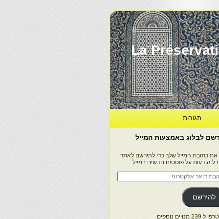
La Préservation, la Diff
תגובות
שם לבלוג באמצעות המייל
 את כתובת המייל שלך כדי להירשם לאתר
בל הודעות על פוסטים חדשים במייל.
בת
ר
טרוני
להירשם
 239 מנויים נוספים