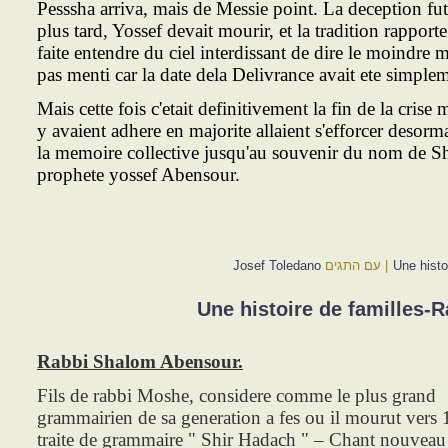
Pesssha arriva, mais de Messie point. La deception f
plus tard, Yossef devait mourir, et la tradition rapporte
faite entendre du ciel interdissant de dire le moindre 
pas menti car la date dela Delivrance avait ete simpl
Mais cette fois c'etait definitivement la fin de la cris
y avaient adhere en majorite allaient s'efforcer desorm
la memoire collective jusqu'au souvenir du nom de Sh
prophete yossef Abensour.
|
עם התגים
Josef Toledano
Une histoire de familles
Rabbi Shalom Abensour.
Fils de rabbi Moshe, considere comme le plus grand
grammairien de sa generation a fes ou il mourut vers
traite de grammaire " Shir Hadach " – Chant nouveau 