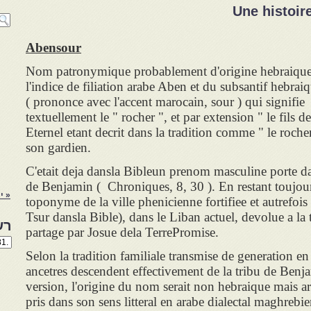
Une histoir
Abensour
Nom patronymique probablement d'origine hebraique
l'indice de filiation arabe Aben et du subsantif hebraiq
( prononce avec l'accent marocain, sour ) qui signifie
textuellement le " rocher ", et par extension " le fils d
Eternel etant decrit dans la tradition comme " le rocher 
son gardien.
C'etait deja dansla Bibleun prenom masculine porte da
de Benjamin ( Chroniques, 8, 30 ). En restant toujour
« י
toponyme de la ville phenicienne fortifiee et autrefoi
Tsur dansla Bible), dans le Liban actuel, devolue a la
רש
partage par Josue dela TerrePromise.
רשי
הנו
Selon la tradition familiale transmise de generation e
באת
ancetres descendent effectivement de la tribu de Benj
version, l'origine du nom serait non hebraique mais ar
pris dans son sens litteral en arabe dialectal maghrebie