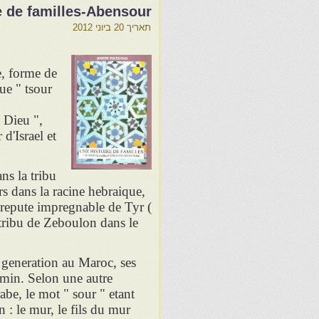
e de familles-Abensour
תאריך
20 ביוני 2012
, forme de
ue " tsour
e Dieu ",
d'Israel et
ns la tribu
s dans la racine hebraique,
s repute impregnable de Tyr (
 tribu de Zeboulon dans le
n generation au Maroc, ses
amin. Selon une autre
abe, le mot " sour " etant
n : le mur, le fils du mur