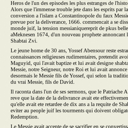
Heros de l'un des episodes les plus estranges de l'hist
Alors que l'immense trouble jete dans les esprits par la
conversion a l'islam a Constantinopole du faux Messi
prevue por la deliverance, 1666. commencait a se diss
monde juif, la tension messianiquereprit de pkus bell
aMeknesen 1674, d'un nouveau prophete annoncant le
Shabtai Zvi.
Le jeune home de 30 ans, Yossef Abensour reste estra
connaissances religieuses rudimentaires, pretendit avoir
Maguyid, qui l'avait baptize et lui avait designe shab
Messie, notre Seigneur, notre Roi et lui avait annonce
desormais le Messie fils de Yossef, qui selon la tradit
du vrai Messie, fils de David.
Il raconta dans l'un de ses sermons, que le Patriache 
reve que la date de la delivrance avait ete effectiveme
qu'elle avait ete retardee de dix ans a la requite de S
eviter au people juif les tourments qui doivent obliga
Redemption.
Le Messie avait accepte de se sacrifier en se convertiss