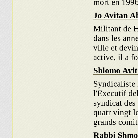
mort en 199
Jo Avitan A
Militant de H
dans les ann
ville et devi
active, il a
Shlomo Avi
Syndicaliste
l'Executif de
syndicat des 
quatr vingt l
grands comite
Rabbi Shmou