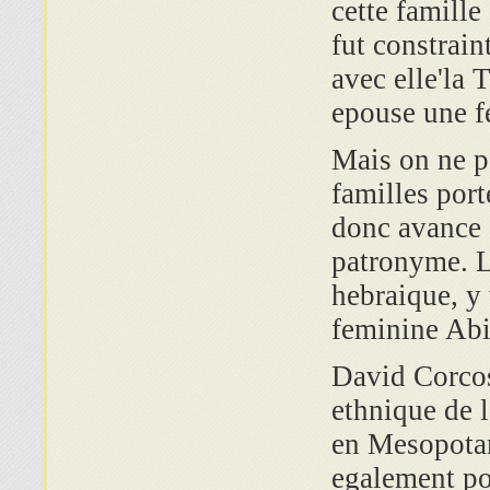
cette famille 
fut constrain
avec elle'la
epouse une f
Mais on ne pe
familles por
donc avance d
patronyme. L
hebraique, y
feminine Abi
David Corcos
ethnique de l
en Mesopotam
egalement po