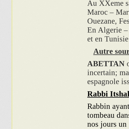
Au XXeme si
Maroc – Marr
Ouezane, Fes
En Algerie –
et en Tunisi
Autre sou
ABETTAN
incertain; m
espagnole iss
Rabbi Itsha
Rabbin ayant
tombeau dans
nos jours un 