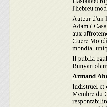
Haslakaeurope
l'hebreu mod
Auteur d'un l
Adam ( Casab
aux affrotem
Guere Mondia
mondial uniq
Il publia eg
Bunyan olam 
Armand Abe
Indistruel e
Membre du C
respontabilit