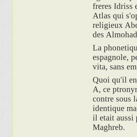
freres Idriss
Atlas qui s'
religieux Ab
des Almohad
La phonetiqu
espagnole, pe
vita, sans em
Quoi qu'il en
A, ce ptrony
contre sous l
identique ma
il etait auss
Maghreb.