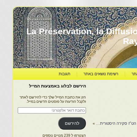
עברה ותרבותה – La Préservation, la Diffusion & le
Ra
תר
רשימת נושאים באתר
תגובות
הירשם לבלוג באמצעות המייל
הזן את כתובת המייל שלך כדי להירשם לאתר
ולקבל הודעות על פוסטים חדשים במייל.
כתובת
דואר
אלקטרוני
 הט"ז סקירה היסטורית…
»
להירשם
הצטרפו ל 239 מנויים נוספים