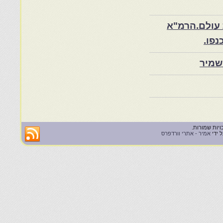
 עולם.הרמ"א
שמיר
 ידי
אמיר - אתרי וורדפרס