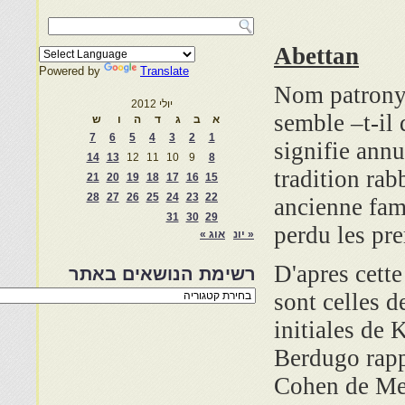
Abettan
Powered by
Translate
Nom patronym
יולי 2012
semble –t-il
א
ב
ג
ד
ה
ו
ש
7
6
5
4
3
2
1
signifie ann
14
13
12
11
10
9
8
tradition ra
21
20
19
18
17
16
15
28
27
26
25
24
23
22
ancienne fami
31
30
29
perdu les pre
« יונ
אוג »
D'apres cette
רשימת הנושאים באתר
רשימת
sont celles 
הנושאים
באתר
initiales de 
Berdugo rapp
Cohen de Mek