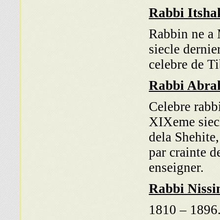
Rabbi Itsha
Rabbin ne a M
siecle dernie
celebre de T
Rabbi Abra
Celebre rabb
XIXeme siecl
dela Shehite,
par crainte d
enseigner.
Rabbi Nissi
1810 – 1896.