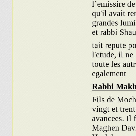
l’emissire de
qu'il avait r
grandes lumi
et rabbi Sha
tait repute po
l'etude, il ne
toute les aut
egalement
Rabbi Makh
Fils de Moch
vingt et tren
avancees. Il 
Maghen David