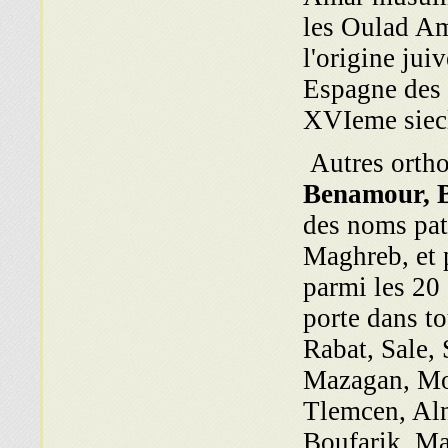
les Oulad Am
l'origine jui
Espagne des 
XVIeme siec
Autres orth
Benamour, 
des noms pat
Maghreb, et p
parmi les 20
porte dans t
Rabat, Sale, 
Mazagan, Mog
Tlemcen, Al
Boufarik, Ma