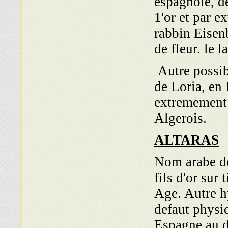
espagnole, d
1'or et par e
rabbin Eisen
de fleur. le la
Autre possibi
de Loria, en
extremement 
Algerois.
ALTARAS
Nom arabe de 
fils d'or sur
Age. Autre hy
defaut physiq
Espagne au d