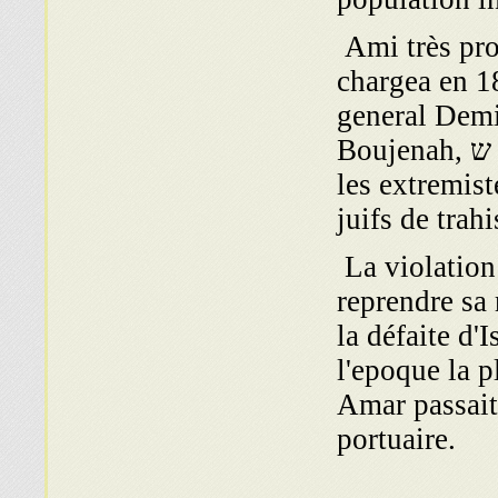
Ami très pro
chargea en 1
general Demi
Boujenah, ש la signature d'un traite qui fut sabote par
les extremist
juifs de trah
La violation
reprendre sa 
la défaite d'
l'epoque la p
Amar passait 
portuaire.