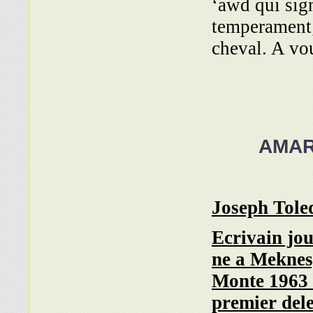
‘awd qui sign
temperament; 
cheval. A vo
AMAR 
Joseph Tole
Ecrivain jou
ne a Meknes
Monte 1963 
premier del