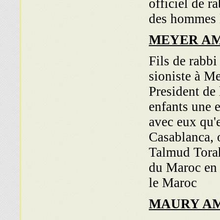
officiel de 
des hommes l
MEYER A
Fils de rabbi
sioniste à Me
President de
enfants une 
avec eux qu'e
Casablanca, o
Talmud Torah
du Maroc en I
le Maroc
MAURY AM