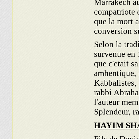
Marrakech au
compatriote 
que la mort a
conversion su
Selon la trad
survenue en 
que c'etait sa
amhentique, c
Kabbalistes, 
rabbi Abraha
l'auteur meme
Splendeur, r
HAYIM S