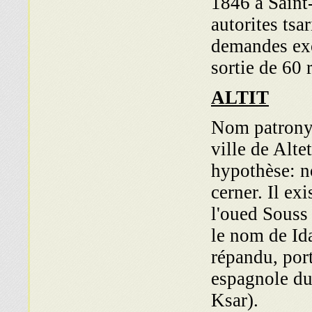
1846 a Saint-
autorites tsa
demandes exo
sortie de 60 
ALTIT
Nom patronym
ville de Alte
hypothèse: no
cerner. Il ex
l'oued Souss 
le nom de Id
répandu, por
espagnole du
Ksar).