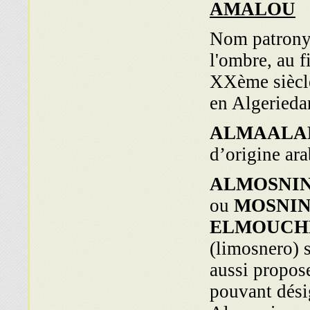
AMALOU
Nom patronym
l'ombre, au f
XXème siècle
en Algeriedan
ALMAAL
d’origine ara
ALMOSNI
ou
MOSNI
ELMOUCH
(limosnero) s
aussi propos
pouvant dési