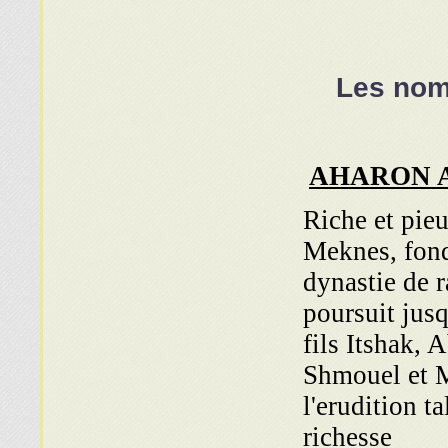
Les noms
AHARON 
Riche et pie
Meknes, fond
dynastie de r
poursuit jusq
fils Itshak,
Shmouel et M
l'erudition t
richesse