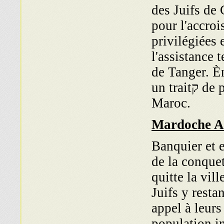
des Juifs de 
pour l'accro
privilégiées 
l'assistance 
de Tanger. È
un traitק de paix et de commerce au nom du sultan du
Maroc.
Mardoche A
Banquier et 
de la conque
quitte la vill
Juifs y restan
appel à leurs
population i