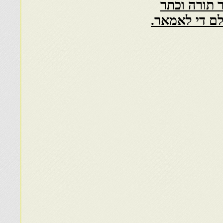
 תורה וכתר
לם די לאמאר
.