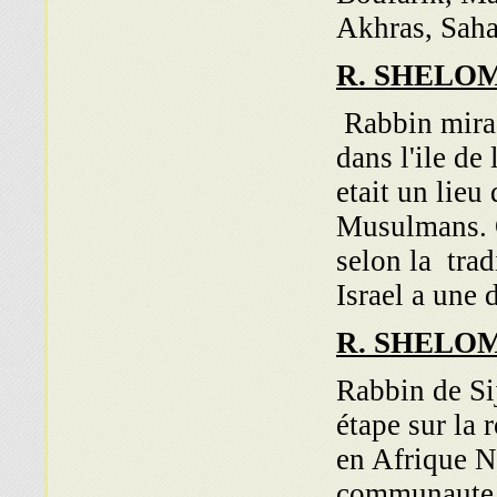
Akhras, Saha
R. SHELO
Rabbin mira
dans l'ile de
etait un lieu
Musulmans. On
selon la trad
Israel a une 
R. SHELO
Rabbin de Sij
étape sur la 
en Afrique No
communaute j