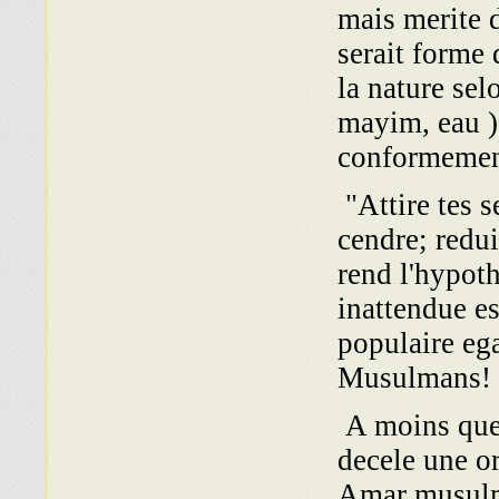
mais merite d
serait forme 
la nature sel
mayim, eau ),
conformement
"Attire tes s
cendre; redui
rend l'hypot
inattendue es
populaire ega
Musulmans!
A moins que,
decele une or
Amar musulma