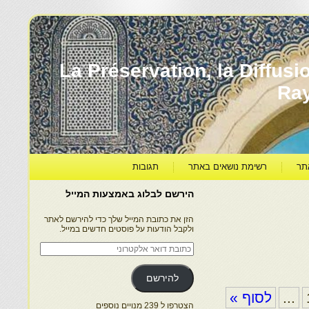
עברה ותרבותה – La Préservation, la Diffusion & le
Ra
תר
רשימת נושאים באתר
תגובות
הירשם לבלוג באמצעות המייל
הזן את כתובת המייל שלך כדי להירשם לאתר
ולקבל הודעות על פוסטים חדשים במייל.
כתובת
דואר
אלקטרוני
להירשם
...
לסוף »
הצטרפו ל 239 מנויים נוספים