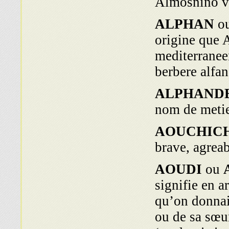
Almosnino vi
ALPHAN
o
origine que 
mediterranee
berbere alfan
ALPHAND
nom de metier
AOUCHIC
brave, agrea
AOUDI
ou
signifie en a
qu’on donnait
ou de sa sœur