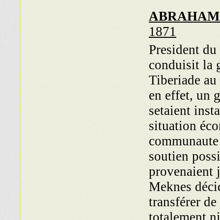
ABRAHAM
1871
President du
conduisit la 
Tiberiade au 
en effet, un
setaient inst
situation éco
communaute d
soutien possi
provenaient
Meknes décida
transférer de
totalement niee par le