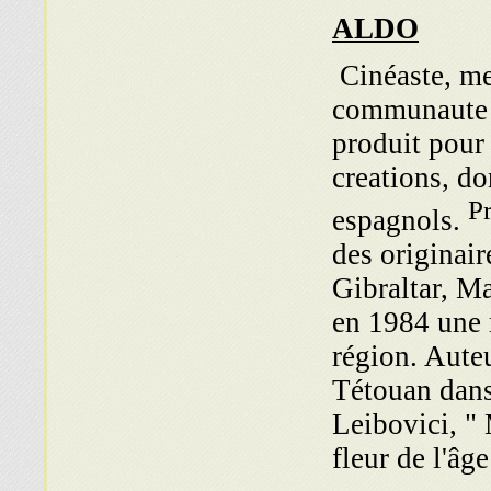
ALDO
Cinéaste, met
communaute d
produit pour
creations, do
Pr
espagnols.
des originai
Gibraltar, M
en 1984 une 
région. Aute
Tétouan dans 
Leibovici, "
fleur de l'âg