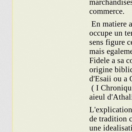
marchandises
commerce.
En matiere ag
occupe un ter
sens figure c
mais egaleme
Fidele a sa 
origine bibli
d'Esaii ou a
( I Chronique
aieul d'Athal
L'explicatio
de tradition 
une idealisat