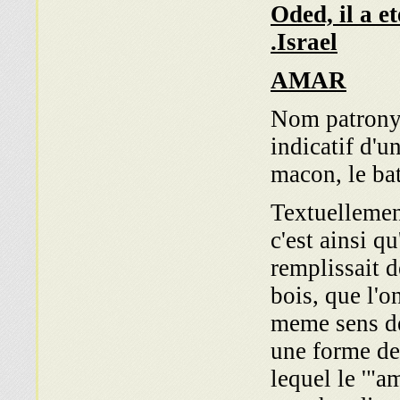
Oded, il a e
Israel.
AMAR
Nom patrony
indicatif d'u
macon, le bat
Textuellement
c'est ainsi q
remplissait d
bois, que l'o
meme sens de
une forme de 
lequel le '"am