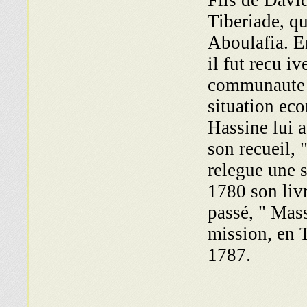
Fils de Davi
Tiberiade, qu
Aboulafia. 
il fut recu i
communaute d
situation ec
Hassine lui 
son recueil, 
relegue une s
1780 son liv
passé, " Mass
mission, en 
1787.