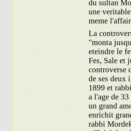
du sultan Mo
une veritable
meme l'affair
La controver
"monta jusqu
eteindre le f
Fes, Sale et 
controverse d
de ses deux 
1899 et rabb
a l'age de 3
un grand amou
enrichit gran
rabbi Mordek