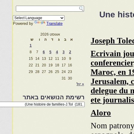
.Une hist
Powered by
Translate
אוגוסט 2026
Joseph Tole
א
ב
ג
ד
ה
ו
ש
1
Ecrivain jou
8
7
6
5
4
3
2
15
14
13
12
11
10
9
conferencier
22
21
20
19
18
17
16
Maroc, en 1
29
28
27
26
25
24
23
31
30
Jerusalem, 
« יול
delegue du 
רשימת הנושאים באתר
ete journalis
רשימת
הנושאים
Aloro
באתר
Nom patrony