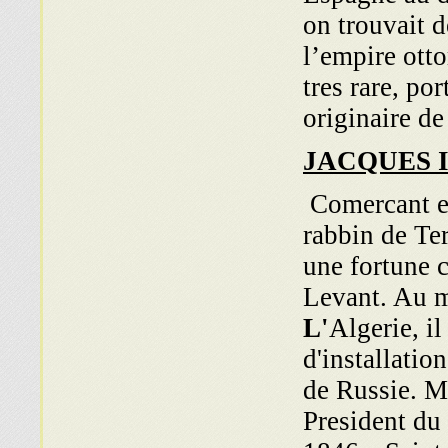
on trouvait 
l’empire ott
tres rare, p
originaire de
JACQUES
Comercant et 
rabbin de Ter
une fortune 
Levant. Au m
L'
Algerie, i
d'installatio
de Russie. M
President du 