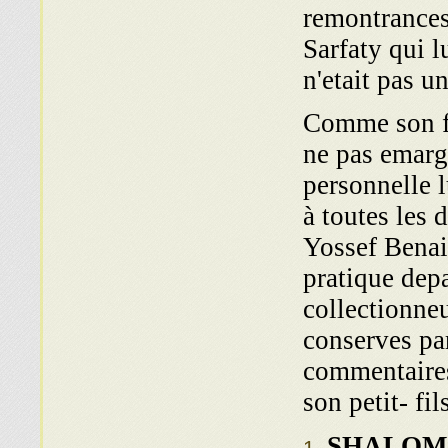
remontrances
Sarfaty qui l
n'etait pas 
Comme son f
ne pas emarge
personnelle l
à toutes les d
Yossef Benai
pratique depa
collectionneu
conserves par
commentaires
son petit- f
SHALO