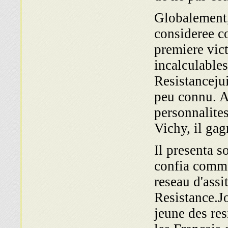
Globalement, 
consideree c
premiere vic
incalculables
Resistancejui
peu connu. A
personnalite
Vichy, il ga
Il presenta s
confia comme
reseau d'assi
Resistance.J
jeune des res