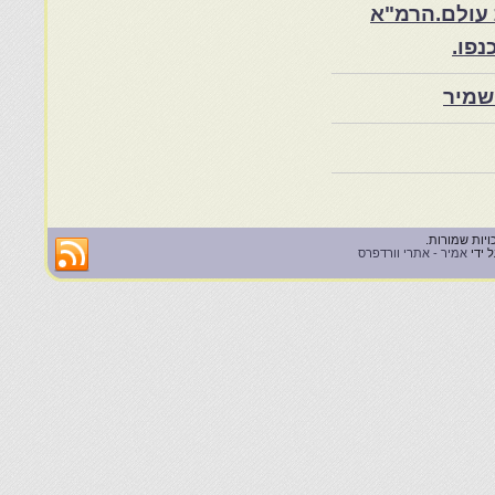
 עולם.הרמ"א
שמיר
 ידי
אמיר - אתרי וורדפרס