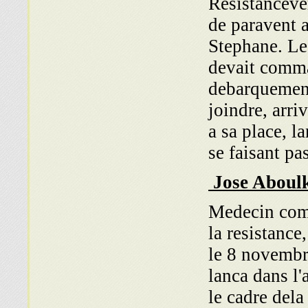
Resistancever
de paravent a
Stephane. Le
devait comma
debarquement 
joindre, arri
a sa place, l
se faisant pa
Jose Aboul
Medecin comm
la resistance
le 8 novembr
lanca dans l'
le cadre dela