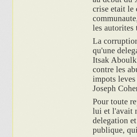
crise etait l
communaute, 
les autorites
La corruption
qu'une delega
Itsak Aboulkh
contre les ab
impots leve
Joseph Cohen
Pour toute re
lui et l'avai
delegation et
publique, qui