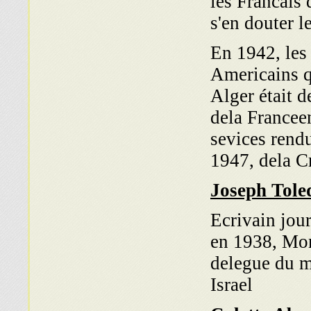
les Francais 
s'en douter l
En 1942, les 
Americains q
Alger était d
dela Francee
sevices rendu
1947, dela C
Joseph Tole
Ecrivain jou
en 1938, Mo
delegue du m
Israel