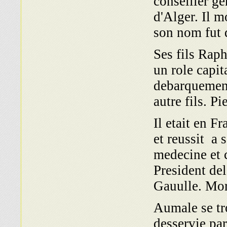
conseiller ge
d'Alger. Il m
son nom fut 
Ses fils Rap
un role capit
debarquemen
autre fils. P
Il etait en 
et reussit a 
medecine et c
President de
Gauulle. Mor
Aumale se tr
desservie pa