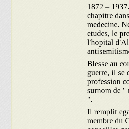
1872 – 1937.
chapitre dans 
medecine. Ne 
etudes, le pr
l'hopital d'A
antisemitism
Blesse au co
guerre, il se
profession co
surnom de " 
".
Il remplit eg
membre du Co