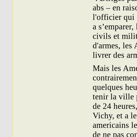
abs – en rais
l'officier qu
a s’emparer, 
civils et mil
d'armes, les 
livrer des a
Mais les Ame
contrairement
quelques heu
tenir la vill
de 24 heures
Vichy, et a l
americains l
de ne pas con