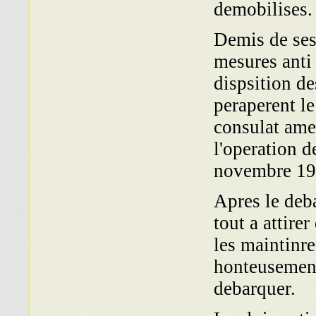
demobilises
Demis de ses 
mesures anti 
dispsition de
peraperent l
consulat amei
l'operation d
novembre 1
Apres le deb
tout a attire
les maintinre
honteusement 
debarquer.