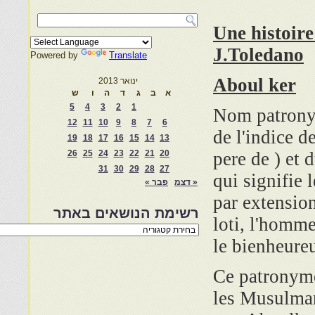
Une histoire
J.Toledano
Powered by
Translate
Aboul ker
ינואר 2013
א
ב
ג
ד
ה
ו
ש
5
4
3
2
1
Nom patrony
12
11
10
9
8
7
6
de l'indice d
19
18
17
16
15
14
13
26
25
24
23
22
21
20
pere de ) et 
31
30
29
28
27
qui signifie 
« דצמ
פבר »
par extension
רשימת הנושאים באתר
loti, l'homm
רשימת
הנושאים
le bienheure
באתר
Ce patronyme 
les Musulma