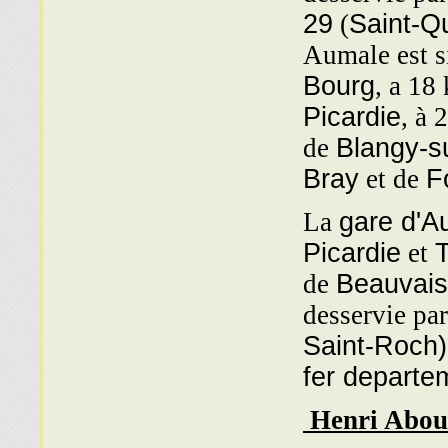
29
(
Saint-Q
Aumale est s
Bourg
, a 18
Picardie
, à
de
Blangy-s
Bray
et de
F
La
gare d'A
Picardie
et
de
Beauvais
desservie par
Saint-Roch)
fer depart
Henri Abou