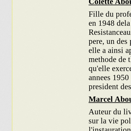
Colette Abo
Fille du pro
en 1948 dela
Resistanceaux
pere, un des
elle a ainsi 
methode de th
qu'elle exerc
annees 1950 
president des
Marcel Abo
Auteur du liv
sur la vie po
l'instauratio