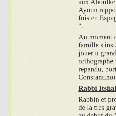
aux Aboulker 
Ayoun rappor
fois en Espa
".
Au moment de
famille s'inst
jouer u gran
orthographe 
repandu, por
Constantinoi
Rabbi Itsha
Rabbin et pr
de la tres gr
au debut du 