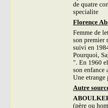
de quatre co
specialite
Florence Ab
Femme de lett
son premier r
suivi en 198
Pourquoi, Sa
". En 1960 e
son enfance a
Une etrange 
Autre sourc
ABOULKE
(père ou hom