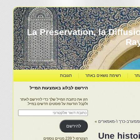
עברה ותרבותה – La Préservation, la Diffusion & le
Ra
תר
רשימת נושאים באתר
תגובות
הירשם לבלוג באמצעות המייל
הזן את כתובת המייל שלך כדי להירשם לאתר
ולקבל הודעות על פוסטים חדשים במייל.
כתובת
דואר
אלקטרוני
ממערב-כרך ו'-מאמארים
»
להירשם
Une histo
הצטרפו ל 239 מנויים נוספים