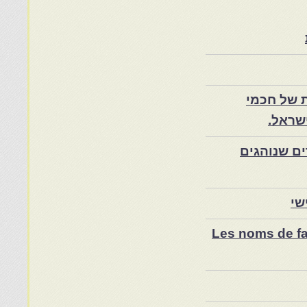
 של חכמי
שראל.
ם שנוהגים
שי
Les noms de fam