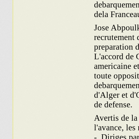
debarquement
dela Francea
Jose Abpoulk
recrutement d
preparation 
L'accord de C
americaine et
toute opposi
debarquement 
d'Alger et d'
de defense.
Avertis de l
l'avance, les
-. Diriges pa