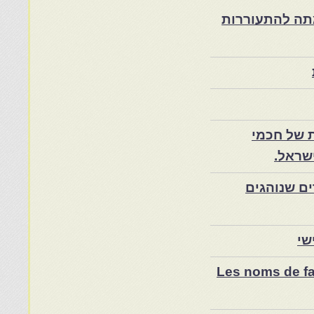
ת במרוקו בסוף המאה ה־19 ותרומתה להתעוררות
 של חכמי
שראל.
ם שנוהגים
שי
Les noms de fam