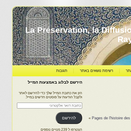
עברה ותרבותה – La Préservation, la Diffusion & le
Ra
תר
רשימת נושאים באתר
תגובות
הירשם לבלוג באמצעות המייל
הזן את כתובת המייל שלך כדי להירשם לאתר
ולקבל הודעות על פוסטים חדשים במייל.
כתובת
דואר
אלקטרוני
»
להירשם
הצטרפו ל 239 מנויים נוספים