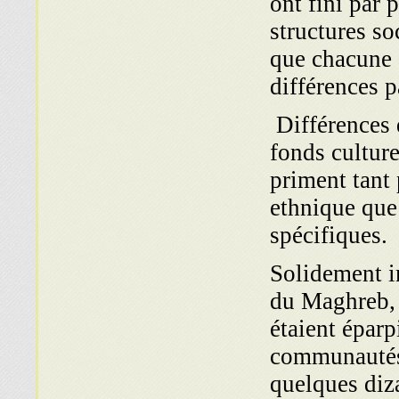
ont fini par 
structures so
que chacune d
diffé­rences 
Différences q
fonds culture
priment tant 
ethnique que 
spécifiques.
Solidement im
du Magh­reb, 
étaient éparp
communautés 
quelques diza