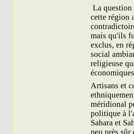
La question 
cette région 
contradictoi
mais qu'ils f
exclus, en rè
social ambian
religieuse qu
économi­ques
Artisans et 
ethniquement
méridional po
politique à l
Sahara et Sa
peu près sûr 