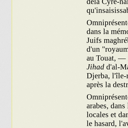
dela Cyré-na
qu'insaisissa
Omniprésente
dans la mémo
Juifs maghréb
d'un "royaum
au Touat, — 
Jihad
d'al-Ma
Djerba, l'île
après la des­
Omniprésentes
arabes, dans 
locales et da
le hasard, l'a