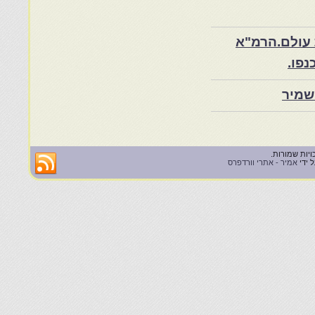
 עולם.הרמ"א
שמיר
 ידי
אמיר - אתרי וורדפרס