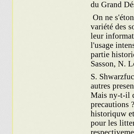
du Grand Dés
On ne s'éton
variété des s
leur informat
l'usage inten
partie histor
Sasson, N. L
S. Shwarzfuc
autres presen
Mais ny-t-il 
precautions ?
historiquw e
pour les litt
respectiveme