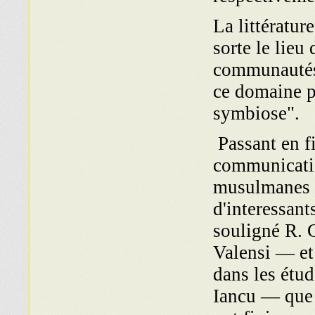
La littératur
sorte le lieu
communautés 
ce domaine pr
symbiose".
Passant en f
communica­ti
musulmanes a
d'interessant
souligné R. G
Valensi — et
dans les étu
Iancu — que l