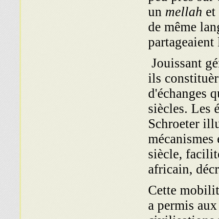
un
mellah
et
de même lang
partageaient 
Jouissant gé
ils constituè
d'échanges qu
siècles. Les 
Schroeter ill
mécanismes é
siècle, facil
africain, déc
Cette mobilit
a permis aux