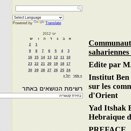
Powered by
Translate
יוני 2012
א
ב
ג
ד
ה
ו
ש
Communautes
2
1
sahariennes
9
8
7
6
5
4
3
16
15
14
13
12
11
10
Edite par M
23
22
21
20
19
18
17
30
29
28
27
26
25
24
Institut Ben
« מאי
יול »
sur les com
רשימת הנושאים באתר
d'Orient
רשימת
הנושאים
באתר
Yad Itshak B
Hebraique d
PREFACE