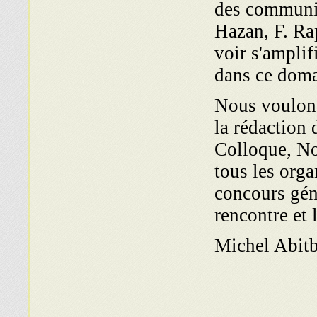
des communica
Hazan, F. Ra
voir s'amplif
dans ce doma
Nous voulons 
la rédac­tion
Colloque, Not
tous les orga
concours géné
rencontre et 
Michel Abitb