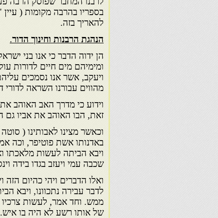
לרבנו המחבר שפוסק הרבה פעמ
בספריו בהרבה מקומות ( עיין "
להאריך בזה.
הנהגת הרבנות וחינוך הדור
.
הן ידוה הדבר כי אנו בני ישרא
ומימיהם מים חיים לדורות עו
ויעקב, אשר אנו נסמכים עליהם
מהווים עבורנו השראה לדורי ד
וידוע כי מדרך האב האוהב את ב
זאת, הבו האוהב את אביו גם הו
וכאשר מצינו לאבותינו ( סוטה 
באדנותו אשת פוטיפר, וכה אמרו
ויבא הביתה לעשות מלאכתו וא
שכבה עמי ויעזב בגדו בידה וינ
ואלו הדברים ויהי כהיום הזה 
לדבר עבירה נתכוונו, ויבא ה
ממש. וחד אמר, לעשות צרכיו נכ
של אותו רשע לא היה בו איש.