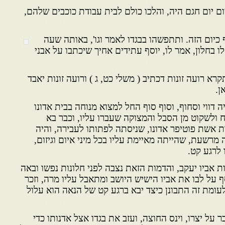
ום יום חגם היה, והלכו כולם לבית עבודת כוכבים שלהם,
ף כיום הזה. ותתפשהו בבגדו לאמר וגו', באותה שעה
ו בחלון, אמר לו, יוסף עתידים אחיך שיכתבו על אבני
א רועה זונות דכתיב ( משלי כט, ג ) ורועה זונות יאבד
ן.
ה דווי וסחוף, וסוף סוף החל למצוא מנוחה בבית אדונו
ח ולשקוט מן הסבל והמצוקה שעברו עליו, וכבר בא
ת אשת פוטיפר אדונו, שניסתה לפתותו לעבירה, והיה
 מרשעת, שהייתה מאיימת עליו בכל מיני איום וגיזום,
 לרגע קט.
ות אביו יעקב, והדמות הזאת נצבה לפני חלונות נפשו ובאה
ף על לבו את אביו הישיש היושב ומתאבל עליו מרה, וזכר
לעומת זה התבונן כיצד יבא ברגע קט של הנאה הוא עלול
בר על יצרו, וינס החוצה, ועזב את בגדו אצל אדנותו כדי