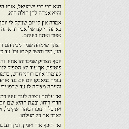
תנא דבי רבי ישמעאל, אותו הי
והיא אמרה להן חולה היא,
אמרה אין לי יום שנזקק לי יוס
באתה דיוקנו של אביו ונראתה ל
אפוד ואתה ביניהם.
רצונך שימחה שמך מביניהם ותקר
הון, מיד ותשב קשתו וכו' עד כא
יוסף הצדיק שמכרוהו אחיו, והי
פוטיפר, אך עוד לא הספיק לנו
לעומתו איום רוחני חדש, בדמו
עומד במאבקו יום יום נגד אותה
והייתה מציקה לו עד שרפו ידיו
ואז עלתה ונצבה לנגד עיניו דמ
חדרי רוחו, ובעת ההיא שם יוס
את כל חינוכו הטהור שקיבל, ו
לאבד את כל מעלתו.
ואז תיכף אזר אומץ, ובין רגע ג