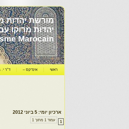
מורשת יהדות מר
ïsme Marocain
ראשי
אינדקס –
ד"ר י. ב
ארכיון יומי:
5 ביוני 2012
עמוד 1 מתוך 1
1