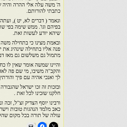
ה' משה עלה אלי ההרה והיה ש
כתבתי להורותם.
ונאמר ( דברים לא, יט ), ועת
בפיהם וגו'. ממש שימה בפי שת
שיהא יודע לעשות זאת.
ובאמת מצינו כי בתחילה משה 
פנה אליו בתחילה שינהיג את י
מתמול גם משלשום גם מאז דברך 
והיינו שמשה אומר שאין לו כח
והקב"ה משיבו, מי שם פה לאדם
לך ואנכי אהיה עם פיך והורתיך
ובזכות זה זכו ישראל שהגבורה
חלקנו שזכינו לכל זאת .
ורבינו יוסף הצדיק זצ"ל, זכה ו
כאב מלמד הנהגות טובות וישרו
עולה של תורה בכל מקום שהלך