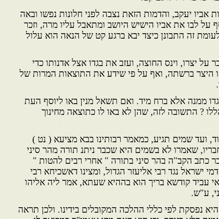
ות אביו יעקב, והדמות הזאת נצבה לפני חלונות נפשו ובאה
ף על לבו את אביו הישיש היושב ומתאבל עליו מרה, וזכר
לעומת זה התבונן כיצד יבא ברגע קט של הנאה הוא עלול
בר על יצרו, וינס החוצה, ועזב את בגדו אצל אדנותו כדי
 היצר ברשתה, ואף על פי שידע את התוצאות המרות של
ו ממנה אלא ברח מיד. ואם תשאל מנין באו ליוסף העת
לו ? התשובה לזה, שהן לא באו לו כתוצאה מחינוך
ד, ועד שמים תגיע, כמאמר רבותינו בבא מציעא ( נט )
בריו, שאמרו לא בשמים היא שכבר ניתנ תורה מהר סיני
כבר כתב הקב"ה בהר סיני בתורה " אחרי רבים להטות "
י ישראל נגד רבי אליעזר הגדול, ומצינו דאשכיחא רבי
אי עביד קודשא בריך הוא בההיא שעתא, אמר ליה אליהו
י, ע"ש.
יא נפסקת לפי כללי ההלכה המקובלים בידינו. ולכן תראה