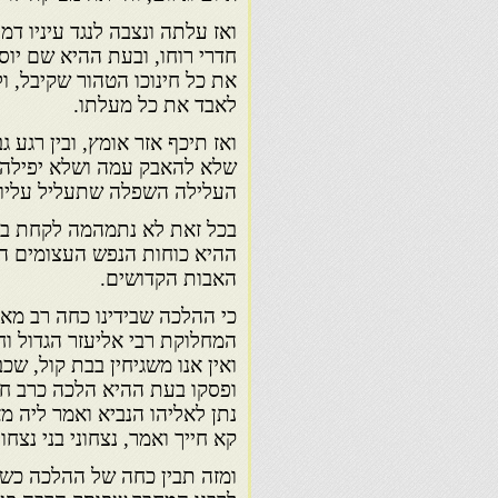
ואז עלתה ונצבה לנגד עיניו דמ
חדרי רוחו, ובעת ההיא שם יוס
את כל חינוכו הטהור שקיבל, ו
לאבד את כל מעלתו.
ואז תיכף אזר אומץ, ובין רגע ג
שלא להאבק עמה ושלא יפילהו
העלילה השפלה שתעליל עליו.
בכל זאת לא נתמהמה לקחת בגד
ההיא כוחות הנפש העצומים הל
האבות הקדושים.
כי ההלכה שבידינו כחה רב מאו
המחלוקת רבי אליעזר הגדול וח
ואין אנו משגיחין בבת קול, ש
ופסקו בעת ההיא הלכה כרב חדמ
נתן לאליהו הנביא ואמר ליה מ
קא חייך ואמר, נצחוני בני נצחונ
ומזה תבין כחה של ההלכה כשה