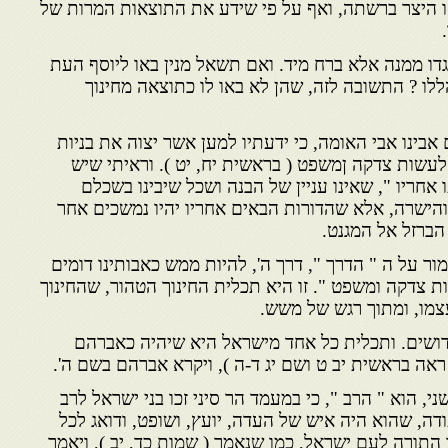
 היצר ברשתה, ואף על פי שידע את התוצאות המרות של
ו ממנה אלא ברח מיד. ואם תשאל מנין באו ליוסף העת
לו ? התשובה לזה, שהן לא באו לו כתוצאה מחינוך
ינו אבי האומה, כי ידעתיו למען אשר יצוה את בניות
 לעשות צדקה ןמשפט ( בראשית יח, יט ). וראיתי שיש
חריו ", שאינו עניין של הבנה ושכל שיבינו בשכלם
הישרה, אלא שהדורות הבאים אחריו יהיו נמשכים אחר
ברזל אל המגנט.
ר על ה " הדרך ", דרך ה', להיות ממש כאבותינו דומים
ת צדקה ומשפט ". זו היא תכלית החינוך הטהור, שהחינוך
צמו, ומתוך רגש של משש.
ושים. ותכלית כל אחד מישראל היא שיהיה כאברהם
 ראה בראשית יב ט ושם יג ד-ה ), ויקרא אברהם בשם ה'.
ני, הוא " הרב ", כי במעמד הר סיני זכו בני ישראל לרב
ודה, שהוא היה איש של העדה, יועץ, ושופט, ודואג לכל
התורה לעם ישראל, כמו שנאמר ( שמות כד, יב ), ויאמר