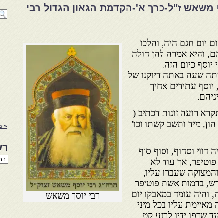
 משאש ז"ל-כרך א'-הקדמת הגאון הגדול רבי
ם יום חגם היה, והלכו
ם, והיא אמרה להן חולה
 יוסף כיום הזה.
ותה שעה באתה דיוקנו של
, יוסף עתידים אחיך
ניהם.
רא רועה זונות דכתיב (
 הון, מיד ותשב קשתו וכו'
« מ
רש
 דווי וסחוף, וסוף סוף
רשי
פוטיפר, אך עוד לא
הנו
המצוקה שעברו עליו,
באת
דש, בדמות אשת פוטיפר
, והיה עומד במאבקו יום
רבי יוסך משאש
מאיימת עליו בכל מיני
עד שרפו ידיו לרגע קט.