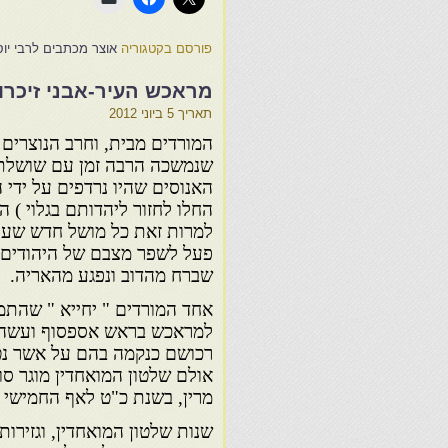
פורסם בקטגוריה
אוצר מכתבים לרבי יו
מראכש העיר-אבני זיכרו
תאריך
5 ביוני 2012
המורדים מבית, וחרב הנוצרים
שנמשכה הרבה זמן עם שושלת
האנוסים שהיו נרדפים על ידי 
החלו לחזור ליהדותם בגלוי ) 
למרות זאת כל מושל חדש שעל
פעל לשפר מצבם של היהודים, 
שברח מהדוב ונפגע מהאריה.
אחד המורדים " יחייא " שהתמר
למראכש בראש אספסוף ועשה ש
רכושם כנקמה בהם על אשר נטו
אולם שלטון המואחדין מוגר סו
מרין, בשנת כ"ט לאף החמישי 1269.
שנות שלטון המואחדין, וגזירו