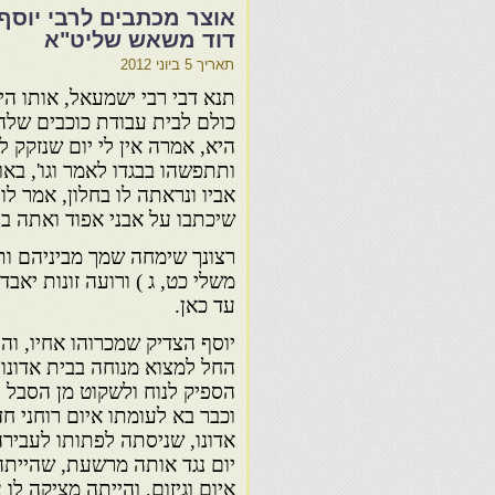
אוצר מכתבים לרבי יוסף
דוד משאש שליט"א
תאריך
5 ביוני 2012
תנא דבי רבי ישמעאל, אותו היו
כולם לבית עבודת כוכבים שלה
היא, אמרה אין לי יום שנזקק לי
ותתפשהו בבגדו לאמר וגו', בא
אביו ונראתה לו בחלון, אמר לו
שיכתבו על אבני אפוד ואתה בי
רצונך שימחה שמך מביניהם ותק
משלי כט, ג ) ורועה זונות יאבד
עד כאן.
יוסף הצדיק שמכרוהו אחיו, והיה
החל למצוא מנוחה בבית אדונו 
הספיק לנוח ולשקוט מן הסבל ו
וכבר בא לעומתו איום רוחני ח
אדונו, שניסתה לפתותו לעבירה
יום נגד אותה מרשעת, שהייתה 
איום וגיזום, והייתה מציקה לו 