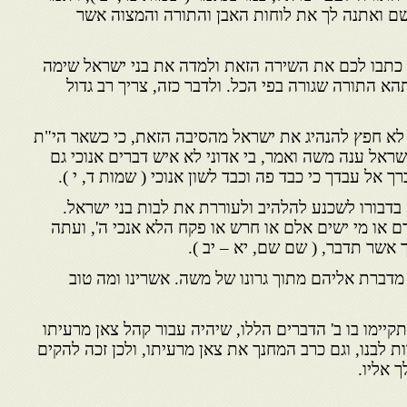
ם ואתנה לך את לוחות האבן והתורה והמצוה אשר
ה כתבו לכם את השירה הזאת ולמדה את בני ישראל שימה
הא התורה שגורה בפי הכל. ולדבר כזה, צריך רב גדול
לא חפץ להנהיג את ישראל מהסיבה הזאת, כי כשאר הי"ת
שראל ענה משה ואמר, בי אדוני לא איש דברים אנוכי גם
אל עבדך כי כבד פה וכבד לשון אנוכי ( שמות ד, י ).
 בדבורו לשכנע להלהיב ולעוררת את לבות בני ישראל.
 או מי ישים אלם או חרש או פקח הלא אנכי ה', ועתה
 אשר תדבר, ( שם שם, יא – יב ).
 מדברת אליהם מתוך גרונו של משה. אשרינו ומה טוב
נתקיימו בו ב' הדברים הללו, שיהיה עבור קהל צאן מרעיתו
ת לבנו, וגם כרב המחנך את צאן מרעיתו, ולכן זכה להקים
 אליו.