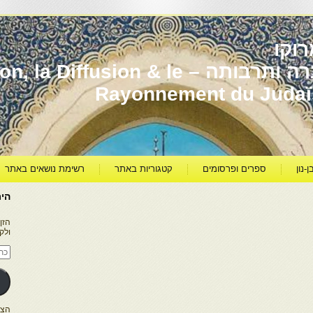
וקו
יהדות מרוקו עברה ותרבותה – usion & le
Rayonnement du Juda
ן-נון
ספרים ופרסומים
קטגוריות באתר
רשימת נושאים באתר
היר
הזן
ולק
כתו
דוא
אלק
הצטרפו ל