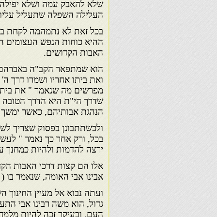
שלא להאבק עמה ושלא יפילהו
העלילה השפלה שתעליל עליו.
בכל זאת לא נתמהמה לקחת בגד
ההיא כוחות הנפש העצומים הל
האבות הקדושים.
הוא שמתפאר הקב"ה באברהם אב
ואת ביתו אחריו ושמרו דרך ה'
מפרשים מה שנאמר " את ביתו א
שדרך הי"ת היא הדרך הטובה ו
הנהגת אבותיהם, כאשר ימשך ה
ולכשתתבונן בפסוק שצריך לשמו
בכל, ורק אחר כך נאמר " לעשו
ירצה להדמות ולהיות כמחנך ע
אלו הם קצות דרכי האבות הקד
אבינו אבי האומה, שנאמר בו (
ועתה נבוא אל מעיין החינוך הש
גדול, הוא משה רבינו אבי התע
העם, ובעיקר זכה להיות מלמד 