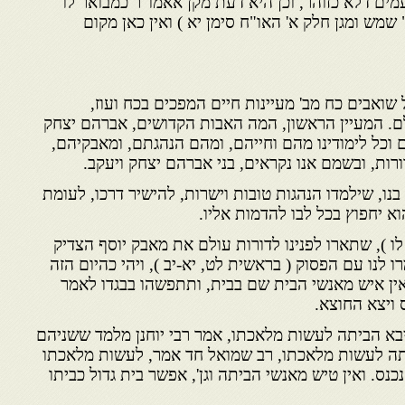
ים דלא כזוהר, וכן היא דעת מקן אאמו"ר כמבואר לו
 שמש ומגן חלק א' האו"ח סימן יא ) ואין כאן מקום
ל שואבים כח מב' מעיינות חיים המפכים בכח ועוז,
לם. המעיין הראשון, המה האבות הקדושים, אברהם יצחק
 וכל לימודינו מהם וחייהם, ומהם הנהגתם, ומאבקיהם,
ורות, ובשמם אנו נקראים, בני אברהם יצחק ויעקב.
נו, שילמדו הנהגות טובות וישרות, להישיר דרכו, לעומת
א יחפוץ בכל לבו להדמות אליו.
לו ), שתארו לפנינו לדורות עולם את מאבק יוסף הצדיק
 לנו עם הפסוק ( בראשית לט, יא-יב ), ויהי כהיום הזה
ין איש מאנשי הבית שם בבית, ותתפשהו בבגדו לאמר
ס ויצא החוצא.
ויבא הביתה לעשות מלאכתו, אמר רבי יוחנן מלמד ששניהם
ביתה לעשות מלאכתו, רב שמואל חד אמר, לעשות מלאכתו
נס. ואין טיש מאנשי הביתה וגן', אפשר בית גדול כביתו