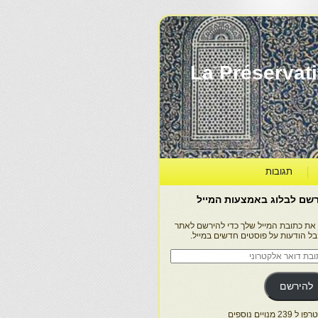
La Préservation, la Diff
תגובות
שם לבלוג באמצעות המייל
 את כתובת המייל שלך כדי להירשם לאתר
בל הודעות על פוסטים חדשים במייל.
בת
ר
טרוני
להירשם
 239 מנויים נוספים