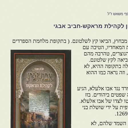
סף משאש ז"ל
ן לקהילת מראקש-חביב אבגי
 מבחוץ, הביאו קץ לשלטונם. ( בתקופת מלחמת הספרדים
המאחדיו, הטיבה עם
הנוצרים, טהרבה מהם
הביאה לקץ שלטונם.
ה בתקופה ההיא, לא
וזה נראה כמו ההוא
ד נגד אבו אלעלא, הגיע
פטים ביהודים. בזז
 לצדו של אבו אלעלא.
פית על ידי שושלת בני
ת השמד שלהם, לא