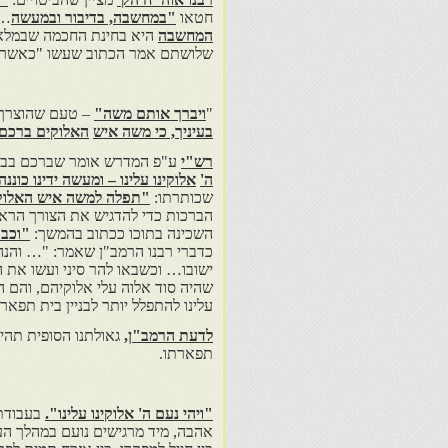
חטאו
"במחשבה, בדיבור ובמעשה
… 
המחשבה
היא בחינת החכמה שבמלא
שלושתם אמר הכתוב שעשו "כאשר צוה
"
ויברך אותם משה"
– טעם שהוצרך ל
בעיניך, כי משה איש
האלוקים ברכם
רש"י
ע"פ המדרש אומר שברכם בבר
ה'
אלוקינו עלינו – ומעשה ידינו כוננה
שכותרתו:
"תפלה למשה איש האלוק
הברכות כדי להדגיש את הצורך הרא
השכינה בתוכו ככתוב בהמשך:
"וכבו
כדברי רבנו הרמב"ן שאמר: "… והנה
ישובו… וכשבאו להר סיני ועשו את 
שהיה סוד אלוה עלי אלוקיהם, והם 
עלינו להתפלל יותר לבניין בית תפאר
לדעת הרמב"ן,
גאולתנו הסופית תהי
תפארתו.
"ויהי נעם ה' אלוקינו עלינו".
בעבודת 
אהבה, מיד מרגישים נועם במהלך העש