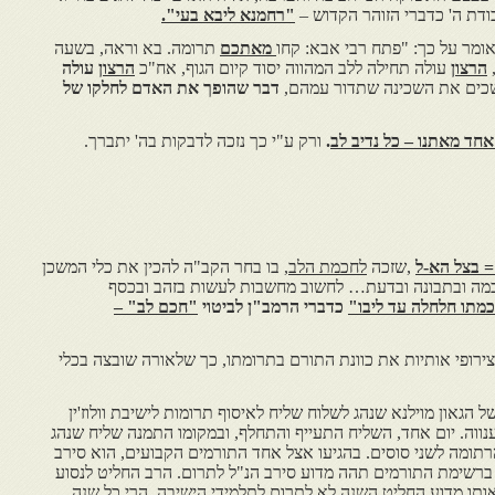
ודת ה' כדברי הזוהר הקדוש –
"רחמנא ליבא בעי".
ומר על כך: "פתח רבי אבא: קחו
מאתכם
תרומה. בא וראה, בשעה
,
הרצון
עולה תחילה ללב המהווה יסוד קיום הגוף, אח"כ
הרצון
עולה
שכים את השכינה שתדור עמהם,
דבר שהופך את האדם לחלקו של
אחד מאתנו – כל נדיב לב
.
ורק ע"י כך נזכה לדבקות בה' יתברך.
= בצל הא-ל
,שזכה
לחכמת הלב
, בו בחר הקב"ה להכין את כלי המשכן
חכמה ובתבונה ובדעת… לחשוב מחשבות לעשות בזהב ובכסף
מתו חלחלה עד ליבו"
כדברי הרמב"ן לביטוי
"חכם לב" –
ירופי אותיות את כוונת התורם בתרומתו, כך שלאורה שובצה בכלי
של הגאון מוילנא שנהג לשלוח שליח לאיסוף תרומות לישיבת וולוז'ין
ווה. יום אחד, השליח התעייף והתחלף, ובמקומו התמנה שליח שנהג
ומה לשני סוסים. בהגיעו אצל אחד התורמים הקבועים, הוא סירב
ין ברשימת התורמים תהה מדוע סירב הנ"ל לתרום. הרב החליט לנסוע
 אותו מדוע החליט השנה לא לתרום לתלמידי הישיבה, הרי כל שנה