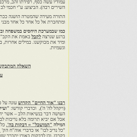
עמודיו עשה כסף, רפידתו זהב, מרכב
השירים רבה). הביצוע: ע"י חכמי לב 
התורה מעידה שהמטרה הושגה ככתו
ומתחברת אל כל אחד כל אחד מבני יש
כמו שבמערכת היחסים במשפחה וב
ברגע שנרצה
לקבל
באמת את הקב"ה ב
ומיד את מבוקשנו. במילים אחרות, 
וגשמיות.
השאלה המתבקשת: 
על
רבנו "אור החיים" הקדוש
עונה על כ
(ויקהל לה' ה'), וכדברי קודשו:
"ועיק
העושה דבר בנשיאות הלב – אשר ידבנ
אבל אם יביא תרומה בלא נדיבות לב,
המילה
"המושכל" = דבקות בה'
.
כלו
"כל נדיב לבו" או כדברי אוה"ח הק'
"
בקרבו, וכן לדבקות באורו יתברך שז