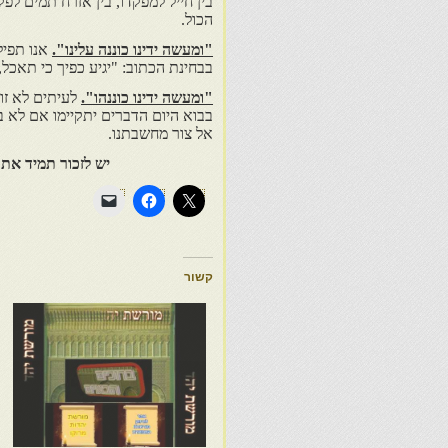
בין חייל למפקדו, בין אזרח תמים לפ
הכול.
"ומעשה ידינו כוננה עלינו".
אנו תפיל
בבחינת הכתוב: "יגיע כפיך כי תאכל,
"ומעשה ידינו כוננהו".
לעיתים לא זוכ
בבוא היום הדברים יתקיימו אם לא ב
אל צור מחשבתנו.
יש לזכור תמיד את
קשור
ה
ו
ש
ו
ה
ו
ל
1
ו