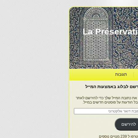
La Préservation, la Diff
תגובות
שם לבלוג באמצעות המייל
 את כתובת המייל שלך כדי להירשם לאתר
בל הודעות על פוסטים חדשים במייל.
בת
ר
טרוני
להירשם
 239 מנויים נוספים