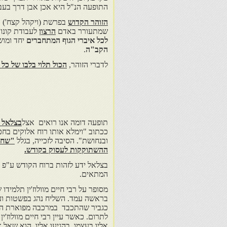
התופעה הנ"ל היא אכן אבן דרך בעב
הזוהר הקדוש
בפרשת (ויקהל קצח') א
שמתעורר באדם
הרצון
לעבודת קונו
לכל איברי הגוף המתחברים
יחד ומו
הקב"ה
.
לדברי הזוהר,
הכול תלוי בלבו של כל 
תופעה דומה אנו רואים אצל
בצלאל 
ככתוב "וימלא אותו רוח אלוקים ב
ובנחושת". הסיבה לזכייה, בגלל
"שחכ
ההשתוקקות לעסוק בקודש.
בצלאל ידע לזהות ברוח הקודש ע"פ צ
המתאים.
מסופר על רבי חיים מוולוז'ין תלמידו 
בראשה עמד. השליח נהג בפשטות וענ
כגביר שהתכבד במרכבה מפוארת הרת
לתרום. כאשר עיין רבי חיים מוולוז'
אליו בעצמו. בהגיעו אליו, הוא שאל