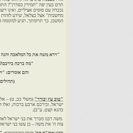
תרם בעין יפה "תמידין כסדרן"? הת
נכבדה עם סוסים אציליים, ואינו רו
מחשבות" אצל בצלאל, שידע לזהות ב
המשכן. כך תרומתך, תגיע למקומה ה
"וירא משה את כל המלאכה והנה ע
"מה ברכה בירכם? 
והם אומרים: "ויה
(תהילים 
"טוב עין יבורך"
(משלי כב, ט) – אל 
ישראל, ובירכם ארבע ברכות, ואלו ה
כהנא קצט, ע"ב).
משה רבנו מברך את בני ישראל לא
צוה ה' את משה – כן עשו בני ישראל
רבנו אוה"ח הק'
מציין שהביטויים:
"צ