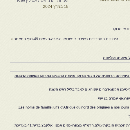
העדות".הרב משה אסולין שמיר.
נהגנו, שלוש דוגמאות. א.
15 במרץ 2024
מעולם אבותינו לא אכלו טחול"
יטוט משו"ת ישמח לבב אב"ד
פרו. ויש ספרי מנהגי מרוקו,
לא…
כמי מרוקו
היסודות הספרדיים בשירת ר' ישראל נג'ארה-פעמים 49-סוף המאמר
»
פיוטים וסליחות
יצירתם הרוחנית של חכמי מרוקו-מועצת הרבנים במרוקו ומועצת הרבנות
-סימן תקפג-דברים שנוהגים לאכל בליל ראש השנה
רגאן- עמרם בן ישי
Les noms de famille juifs d'Afrique du nord des origines a nos jou
צפרו – קהילה יהודית קטנה במרוקו, ויצירת חכמיה חובקת עולם.הרמ"א מצפרו-נסים אמנון אלקבץ.ברית 41 בעריכתו