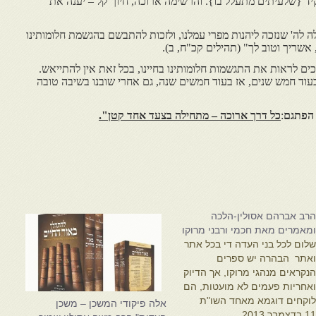
קיד {שלעיתים מתעלל בו}. והרשימה ארוכה, חיוך קל – יענה את
ה לה' שנזכה ליהנות מפרי עמלנו, ולזכות להתבשם בהגשמת חלומותינו
 אשריך וטוב לך" (תהילים קכ"ח, ב).
ים לראות את התגשמות חלומותינו בחיינו, בכל זאת אין להתייאש.
עוד חמש שנים, אז בעוד חמשים שנה, גם אחרי שובנו בשיבה טובה
 הפתגם
:
כל דרך ארוכה – מתחילה בצעד אחד קטן".
רב אברהם אסולין-הלכה
מאמרים מאת חכמי ורבני מרוקו
לום לכל בני העדה די בכל אתר
אתר הבהרה יש ספרים
נקראים מנהגי מרוקו, אך הדיוק
אחריות פעמים לא מועטות, הם
וקחים דוגמא מאחד השו"ת
אלה פיקודי המשכן – משכן
1 בדצמבר 2013
בציטוט זה מרעשים עולמות שכן