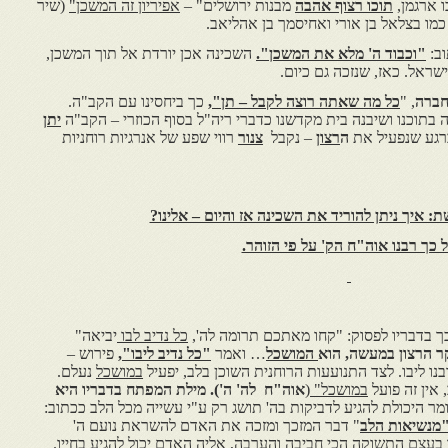
ו ארגמן,
תוכו רצוף אהבה
מבנות ירושלים" –
אפיריון זה המשכן"
(שיר
כמו בצלאל בן אורי ואחיסמך בן אהליאב.
ב:
"וכבוד ה' מלא את המשכן".
השכינה אכן יורדת אל תוך המשכן,
ראל. כאז, שנזכה גם כיום.
חברה
, "
כל מה שאתה רוצה לקבל – תן"
,
כך ביחסינו עם הקב"ה.
תוכנו ושיבנה בית מקדשנו כדברי ריה"ל בסוף הכוזרי – הקב"ה
יתן
ברגע שנפעיל את
ה
רצון
– נקבל
צנור
רווי שפע של אנרגיות רוחניות
איך ניתן להוריד את השכינה אז והיום – אלינו?
 כך רבנו אוה"ח הק' על פי הזוהר.
ך בדבריו לפסוק: "קחו מאתכם תרומה לה',
כל נדיב לבו
יביאה"
ר הרצון במעשה, הוא
המושכל
… ואמר
"כל נדיב ליבו",
פירוש –
ו ליבו. לצד התנועעות הרוחנית השוכן בלב, יפעיל
במושכל
נעלם.
 אין זה פועל
במושכל"
(
אוה"ח לה' ה').
מילת המפתח בדבריו היא
מר היכולת להגיע לדביקות בה' תושג רק ע"י עשייה מכל הלב ככתוב:
מנשיאות הלב
" דבר המזכך ומזכה את האדם להשראת נועם ה'
ו בעצם התשוקה הכי חביבה והערבה, אליה האדם יכול להגיע בחייו.