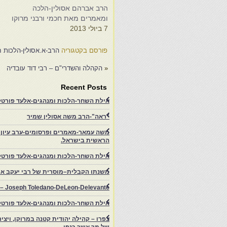
הרב אברהם אסולין-הלכה
מ
ומאמרים מאת חכמי ורבני מרוקו
"
7 ביולי 2013
צ
צ
ו
פורסם בקטגוריה
הרב-א.אסולין-הלכות ח
«
הקהלה והשדרי"ם – רבי דוד עובדיה
Recent Posts
אילת השחר-הלכות ומנהגים-אלעד פורטל-
"ראה"-הרב משה אסולין שמיר
משה עמאר-מאמרים ופרסומים-ערב עיון ב
הראשית בישראל.
אילת השחר-הלכות ומנהגים-אלעד פורטל
משנתו הקבלית–מוסרית של רבי יעקב איפ
rs – Joseph Toledano-DeLeon-Delevante.
אילת השחר-הלכות ומנהגים-אלעד פורטל