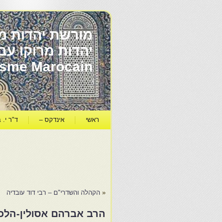
מורשת יהדות מר
ïsme Marocain
ראשי
אינדקס –
ד"ר י. ב
«
הקהלה והשדרי"ם – רבי דוד עובדיה
הרב אברהם אסולין-הלכה