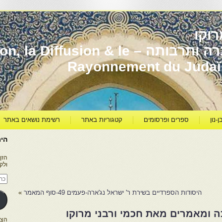
וקו
יהדות מרוקו עברה ותרבותה – usion & le
Rayonnement du Juda
ן-נון
ספרים ופרסומים
קטגוריות באתר
רשימת נושאים באתר
היר
הזן
ולק
כתו
דוא
אלק
היסודות הספרדיים בשירת ר' ישראל נג'ארה-פעמים 49-סוף המאמר
»
 ומאמרים מאת חכמי ורבני מרוקו
הצטרפו ל