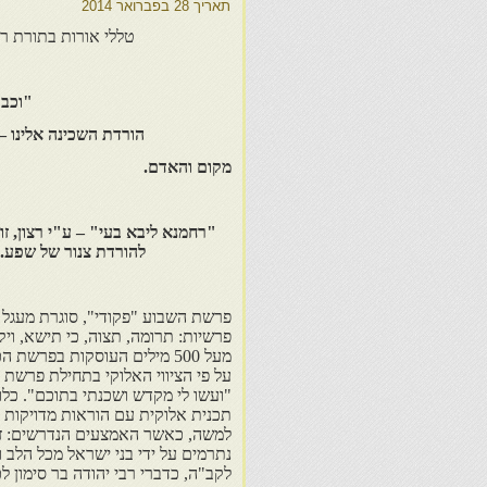
תאריך
28 בפברואר 2014
טללי אורות בתורת רב
"וכבו
הורדת השכינה אלינו –
מקום והאדם.
"רחמנא ליבא בעי" – ע"י
רצון
, ז
להורדת
צנור
של שפע
.
פרשת השבוע "פקודי", סוגרת מעגל
פרשיות: תרומה, תצוה, כי תישא, ויק
מעל 500 מילים העוסקות בפרשת
על פי הציווי האלוקי בתחילת פרשת 
"ועשו לי מקדש ושכנתי בתוכם". כלו
תכנית אלוקית עם הוראות מדויקות ה
למשה, כאשר האמצעים הנדרשים: זהב
נתרמים על ידי בני ישראל מכל הלב 
לקב"ה, כדברי רבי יהודה בר סימון לכ