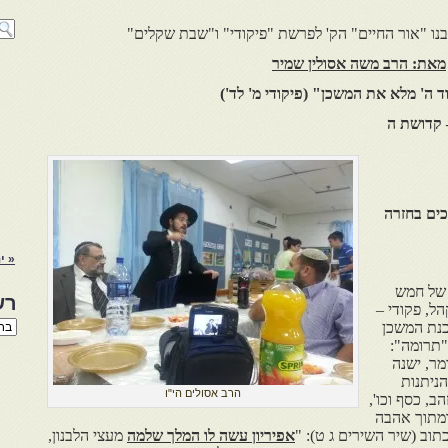
נו "אור החיים" הק' לפרשת "פיקודי" ו"שבת שקלים"
מאת: הרב משה אסולין שמיר
ד ה' מלא את המשכן
"
(פיקודי מ' לד')
 קדושת ה
וכים בחזרה
« ינ
 של חמש
רש
הל, פקודי –
רשי
 הכנת המשכן
הנו
"תרומה":
באת
מר, ישנה
ניתנות
הרב אסולים הי"ו
, כסף וכו',
ומתוך אהבה
תוב (שיר השירים ג ט): "
אפיריון עשה לו המלך שלמה
מעצי הלבנון,