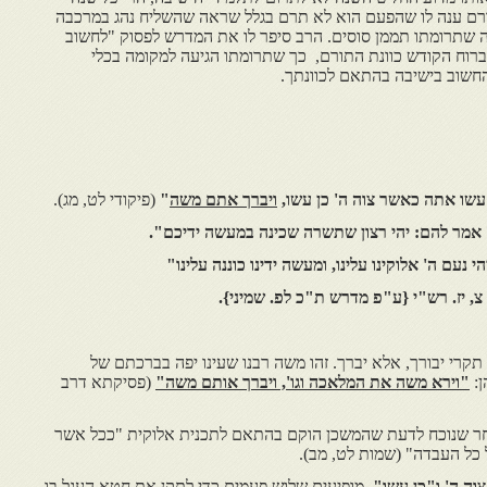
ורם ענה לו שהפעם הוא לא תרם בגלל שראה שהשליח נהג במרכבה
צה שתרומתו תממן סוסים. הרב סיפר לו את המדרש לפסוק "לחשוב
רוח הקודש כוונת התורם, כך שתרומתו הגיעה למקומה בכלי
חשוב בישיבה בהתאם לכוונתך.
שו אתה כאשר צוה ה' כן עשו,
ויברך אתם משה
"
(פיקודי לט, מג).
אמר להם: יהי רצון שתשרה שכינה במעשה ידיכם".
י נעם ה' אלוקינו עלינו, ומעשה ידינו כוננה עלינו"
צ, יז. רש"י {ע"פ מדרש ת"כ לפ. שמיני}.
תקרי יבורך, אלא יברך. זהו משה רבנו שעינו יפה בברכתם של
ן:
"וירא משה את המלאכה וגו', ויברך אותם משה"
(פסיקתא דרב
חר שנוכח לדעת שהמשכן הוקם בהתאם לתכנית אלוקית "ככל אשר
 כל העבדה" (שמות לט, מב).
וה ה' ו"כן עשו"
, מופיעים שלוש פעמים כדי לתקן את חטא העגל בו