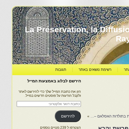
עברה ותרבותה – La Préservation, la Diffusion & le
Ra
תר
רשימת נושאים באתר
תגובות
הירשם לבלוג באמצעות המייל
הזן את כתובת המייל שלך כדי להירשם לאתר
ולקבל הודעות על פוסטים חדשים במייל.
כתובת
דואר
אלקטרוני
»
להירשם
 פרשת יקרא
הצטרפו ל 239 מנויים נוספים