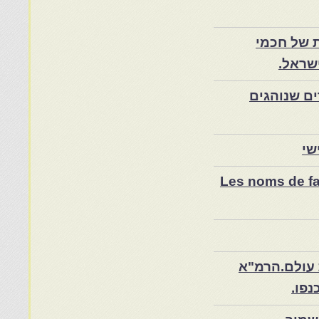
 של חכמי
שראל.
ם שנוהגים
שי
Les noms de fam
 עולם.הרמ"א