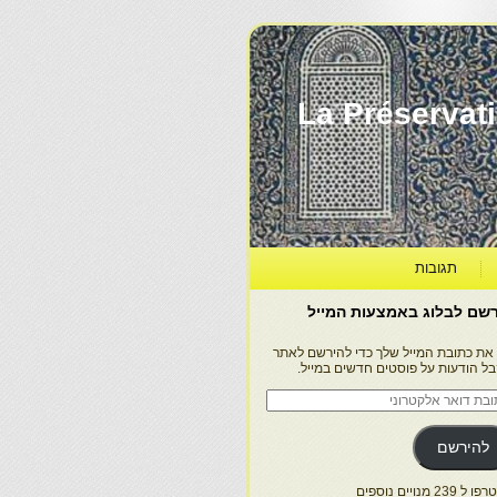
La Préservation, la Diff
תגובות
שם לבלוג באמצעות המייל
 את כתובת המייל שלך כדי להירשם לאתר
בל הודעות על פוסטים חדשים במייל.
בת
ר
טרוני
להירשם
 239 מנויים נוספים