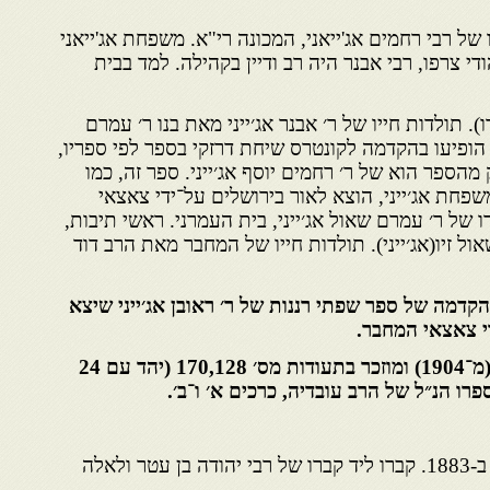
נו של רבי רחמים אג'ייאני, המכונה רי"א. משפחת אג'ייאני
 צרפו, רבי אבנר היה רב ודיין בקהילה. למד בבית
). תולדות חייו של ר׳ אבנר אג׳ייני מאת בנו ר׳ עמרם
, הופיעו בהקדמה לקונטרס שיחת דרזקי בספר לפי ספריו,
מהספר הוא של ר׳ רחמים יוסף אג׳ייני. ספר זה, כמו
פחת אג׳ייני, הוצא לאור בירושלים על־ידי צאצאי
ל ר׳ עמרם שאול אג׳ייני, בית העמרני. ראשי תיבות,
אול זיו(אג׳ייני). תולדות חייו של המחבר מאת הרב דוד
דמה של ספר שפתי רננות של ר׳ ראובן אג׳ייני שיצא
י צאצאי המחבר.
הוא חתום על תעודה מס׳ 50 (מ־1904) ומוזכר בתעודות מס׳ 170,128 (יהד עם 24
נולד בפאס ב-1827 ונפטר שם ב-1883. קברו ליד קברו של רבי יהודה בן עטר ולאלה