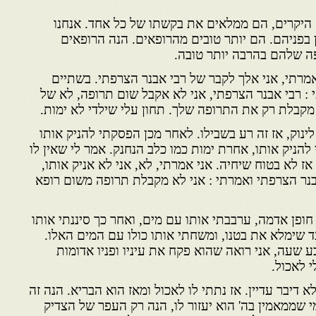
 היקרים, הם ממלאים את בקשתו של כל אחד. אנחנו
 בפניהם. הם יותר טובים מהרופאים. הנה הרופאים
פה שלהם בהרבה יותר טובה.
אמרתי, אני אלך לקבר של רבי אבנר הצרפתי. בשתיים
: רבי אבנר הצרפתי, אני לא אקבל שום תרופה, לא של
מקבלת רק את התרופה שלך. תחון עלי שילדי לא ימות.
 לינוק, אז זה רע בשבילו. לאחר מכן הפסקתי להניק אותו
להניק אותו, אחרת ימות כמו כלב הנחנק. אמר לי שאין לו
 אז לא בטוח שיחיה. אני אמרתי, לא, אני לא אניק אותו,
נר הצרפתי ואמרתי : אני לא מקבלת תרופה משום רופא
חופן אדמה, ערבבתי אותו עם מים, ואחר כך סיננתי אותו
 שימלא את בטנו, ומשחתי אותו כולו עם המים האלו.
ע שעה, אני רואה שהוא פקח את עיניו ופניו אדומות
י לאכול.
א דיבר עדיין. אז נתתי לו לאכול ומאז הוא הבריא. הנה זה
 שממאמין בה' הוא יעזור לו, הנה רק העפר של הצדיק