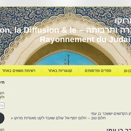
וקו
יהדות מרוקו עברה ותרבותה – usion & le
Rayonnement du Juda
ן-נון
ספרים ופרסומים
קטגוריות באתר
רשימת נושאים באתר
היר
הזן
ולק
כתו
דוא
אלק
ן הקדושים-יששכר בן עמי
חלום טוב – חלום יוסף-אל עולם שאבד-לקט מאגדות מרוקו
»
 בן עמי
הצטרפו ל