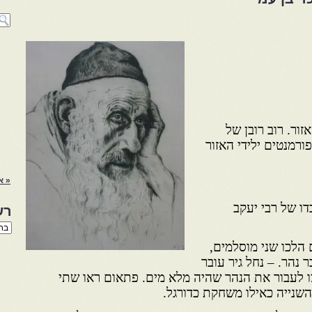
זור. רוב רובן של
ורמנטים ילידי האזור
« א
דו של רבי יעקב
רש
רשי
הנו
הלכו שני מוסלמים,
באת
ר נהר. – נחל גיר עובר
צו לעבור את הנהר שהיה מלא מים. פתאום ראו שתי
השנייה כאילו משחקת כדורגל.