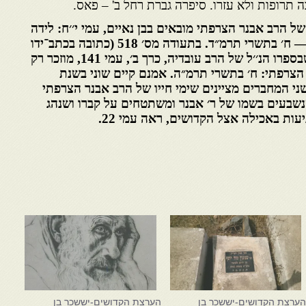
ה תרופות ולא עזרו. סיפרה גברת רחל ב' – פאס.
של הרב אבנר הצרפתי מובאים בבן נאיים, עמי י׳׳ח: לידה
— כ׳׳א בשבט תקפ׳׳ז, פטירה — ח׳ בתשרי תרמ״ד. בתעודה מס׳ 518 (כתובה בכתב־ידו
של הרב רפאל משה אלבאז) שבספרו הנ׳׳ל של הרב עובדיה, כרך ב׳, עמי 141, מוזכר רק
צרפתי: ח׳ בתשרי תרמ״ה. אמנם קיים שוני בשנת
ני המחברים מציינים שימי חייו של הרב אבנר הצרפתי
שנשבעים בשמו של ר׳ אבנר ומשתטחים על קברו ושנהג
ות באכילה אצל הקדושים, ראה עמי 22.
ערצת הקדושים-יששכר בן
הערצת הקדושים-יששכר בן