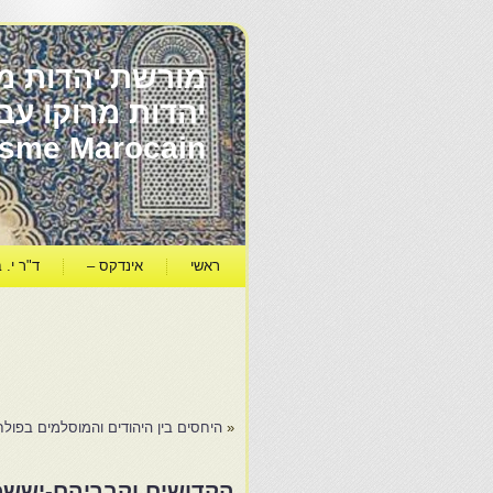
מורשת יהדות מר
ïsme Marocain
ראשי
אינדקס –
ד"ר י. ב
«
היחסים בין היהודים והמוסלמים בפולח
הקדושים וקבריהם-יששכר