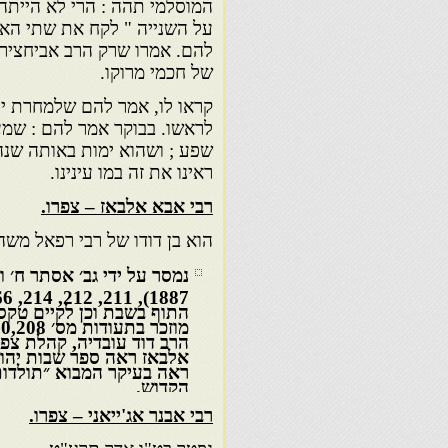
המוסלמי תהה : הרי לא הייתה
על השנייה " לקח את שתי האב
להם. אמרו שרק הרב אביחצירא 
של חכמי מרוקו.
קראו לו, אמר להם שלמחרת י
לראשו. בבוקר אמר להם : שמע
שפע ; ושהוא ימות באותה שנה 
ראינו את זה במו עינינו.
רבי אבא אלבאז – צפרו.
הוא בן דודו של רבי רפאל משה
הרב דוד עובדיה, קהלת צפר
אלבאז ראה ספר שבות יהוד
ראה בעיקר המבוא ״תולדות
הקדוש.
רבי אבנר אג'ייאני – צפרו.