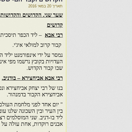
תאריך
20 במאי 2016
שער שני. הקדושים והקדושות
קדושים
רבי אבא
– ליד הכפר תיסכית
קבור קרוב למולאי איג'י.
נמסר על ידי אינפורמנט יליד הא
העדויות בקובץ נרשמו מפי אינפ
שבו קבור הקדוש.
רבי אבא אביחצירא – בודניב.
בנו של רבי יצחק אביחצירא ונכ
אביחצירא הקבור בדמנהור.
" יום אחד לפני מלחמת העולם 
בין העיר ובין השכונה שלנו עוב
ליד בו-דניב. שני המוסלמים ר
אבנים רוקדות, אחת עולה על 