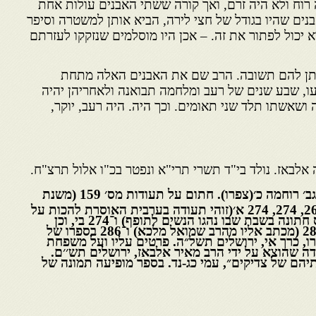
 רוח ולא היה זרם, ואך קורה ששתי האבנים עולות אחת
נים שהיו בגודל של חצי לירה, הביא אותן למשטרה וסיפר
יכול לפתור את זה. – אכן היו מוסלמים שנזקקו לעזרתם
תן להם תשובה. הרב שם את האבנים האלה מתחת
ו, שבע שנים של רעב ומלחמה תבואנה ולאחריהן יהיה
ושאשתו תלד שני תאומים. וכך היה. היה רעב, יוקר,
 אלבאז. נולד בי"ד תשרי תרי"א ונפטר בכ"ו אלול תרצ"ח.
נמסר על ידי גב׳ אסתר ח׳ וגב׳ רוחמה כ׳(צפרו). חתום על תעודות מס׳ 159 (משנת
1887), 211, 212, 214, 266, 274, 274 א׳(זוהי תעודה בערבית האוסרת להכות על
התוף בשבת וכן לקיים טקס חתונה בשבת שבו נהגו הנשים לתופף) ו־274 בי, וכן
מוזכר בתעודות מס׳ 280,208 (מכתב אליו מהרב שמואל מלכא) ו־286 בספרו של
ו, כרך אי, ירושלים תשל״ה. פרטים עליו ועל משפחת
ה שהוצא על ידי הרב מאיר אלבאז, ירושלים תש׳׳ם.
יהם של צדיקים״, עמי כג-נד. בספר מופיעה תמונה של