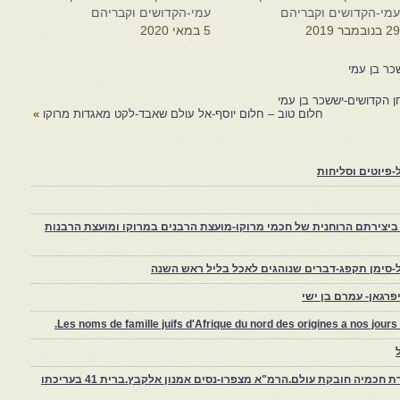
מי-הקדושים וקבריהם
עמי-הקדושים וקבריהם
2 בנובמבר 2019
5 במאי 2020
כר בן עמי
ן הקדושים-יששכר בן עמי
חלום טוב – חלום יוסף-אל עולם שאבד-לקט מאגדות מרוקו
»
פיוטים וסליחות
יצירתם הרוחנית של חכמי מרוקו-מועצת הרבנים במרוקו ומועצת הרבנות
-סימן תקפג-דברים שנוהגים לאכל בליל ראש השנה
רגאן- עמרם בן ישי
Les noms de famille juifs d'Afrique du nord des origines a nos jou
צפרו – קהילה יהודית קטנה במרוקו, ויצירת חכמיה חובקת עולם.הרמ"א מצפרו-נסים אמנון אלקבץ.ברית 41 בעריכתו