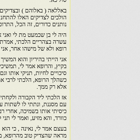
באללאה ( באלוהם ) ובצדיקים
הולכים לצדיקים האלו להתחנן
נותנים כדורים, זה הכל, התרו
היה לי בן שכמעט מת לי ואני 
עשרה בצהריים הלכתי, אמרתי 
רופא ולא של מישהו אחר, אני 
אני הייתי בהיריון והוא המשיך
בקיץ, והרופא אמר לי, תמשיכי 
סיכויים לחיות, תניקי אותו וגם
כשהלך הרופא, הלכתי לרבי אב
אלא רק ממך.
אז הלכתי ליד הקבורה ולקחתי 
עם מסננת, ונתתי לו לשתות עד
כיסיתי אותו בשמיכה, אחרי רב
כוורד, והא מזיע, ואמר לי תני ל
בעצם אמר לי, נאינה , כי הוא ל
מראה שהצדיק טוב מהרופא, מי