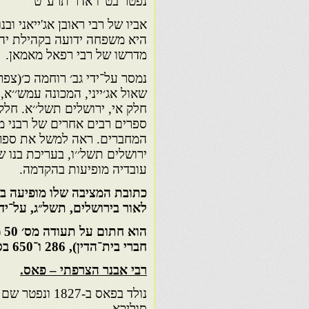
נפטר בט"ו אדר תרע"ט
אביו של רבי ראובן אג'ייאני וב
היא משפחה ידועה בקהילת יהודי
מדרשו של רבי רפאל מאמאן.
נמסר על־ידי גב׳ רוחמה כ׳(צפרו
שאול אג׳ייני, המכונה עמש׳׳א
חלק אי, ירושלים תשל׳׳א. חלק 
ספרים רבים אחרים של רבני מש
המחברים. ראה למשל את ספרו ש
ירושלים תשל׳׳ו, בעריכת בנו ש
עובדיה מופיעות בהקדמה.
כתובת המציבה שלו מופיעה בהק
לאור בירושלים, תשל״ג, על־יד
חברי בית־הדין), 286 ו־650 בספרו הנ״ל של הרב עובדיה, כרכים א׳ ו־ב׳.
רבי אבנר הצרפתי – פאס.
סוליכא.