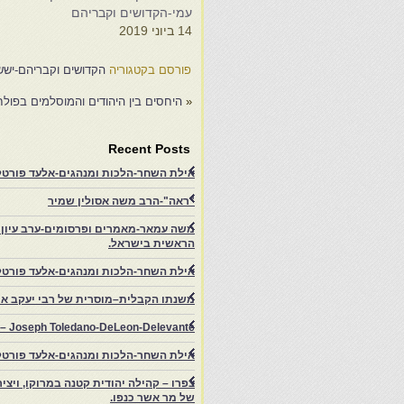
עמי-הקדושים וקבריהם
ע
14 ביוני 2019
9
פורסם בקטגוריה
הקדושים וקבריהם-ישש
«
היחסים בין היהודים והמוסלמים בפולח
Recent Posts
אילת השחר-הלכות ומנהגים-אלעד פורטל-
"ראה"-הרב משה אסולין שמיר
משה עמאר-מאמרים ופרסומים-ערב עיון ב
הראשית בישראל.
אילת השחר-הלכות ומנהגים-אלעד פורטל
משנתו הקבלית–מוסרית של רבי יעקב איפ
rs – Joseph Toledano-DeLeon-Delevante.
אילת השחר-הלכות ומנהגים-אלעד פורטל
של מר אשר כנפו.