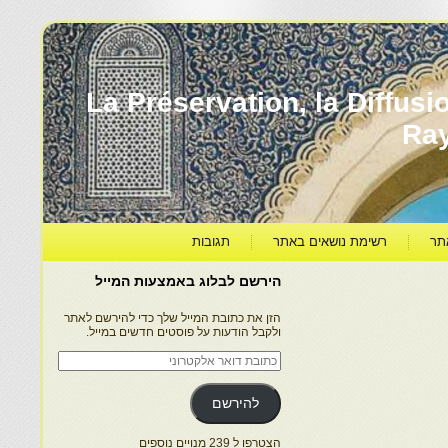
עברה ותרבותה – La Préservation, la Diffusion & le
Ra
תר
רשימת נושאים באתר
תגובות
הירשם לבלוג באמצעות המייל
הזן את כתובת המייל שלך כדי להירשם לאתר
ולקבל הודעות על פוסטים חדשים במייל.
כתובת
דואר
אלקטרוני
להירשם
הצטרפו ל 239 מנויים נוספים