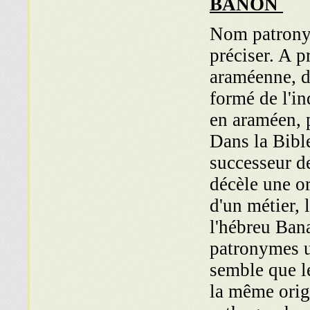
BANON
Nom patronymi
préciser. A p
araméenne, 
formé de l'in
en araméen, p
Dans la Bible
successeur d
décèle une o
d'un métier, 
l'hébreu Bana
patronymes u
semble que l
la même origi