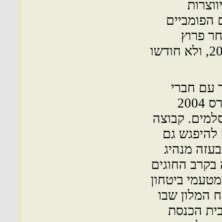
ווצרות
 הפומביים
חר פרוץ
האינתיפאדה הפלשתינית השנייה בספטמבר 2000, ולא חודשו
 עם חברי
משלחת רבנים ואנשי אקדמיה, שיצאו ב־ 21 במרס 2004
למים. קבוצה
להיפגש גם
עזה מנהיג
בקרב החוגים
מטעמי ביטחון
 המלון שבו
בית הכנסת