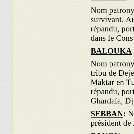
Nom patronym
survivant. 
répandu, por
dans le Const
BALOUKA
Nom patronym
tribu de Deje
Maktar en Tu
répandu, port
Ghardaïa, Dje
SEBBAN
:
N
président de 