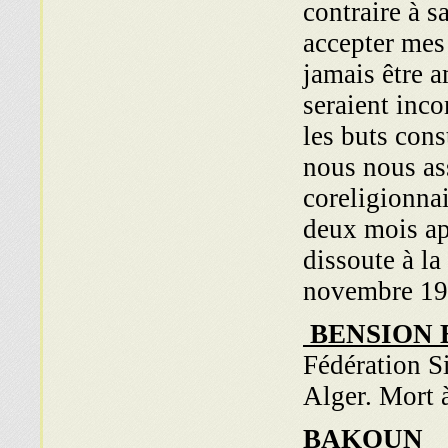
contraire à 
accepter mes
jamais être 
seraient inc
les buts con
nous nous ass
coreligionnair
deux mois apr
dissoute à l
novembre 194
BENSION
Fédération Si
Alger. Mort 
BAKOUN