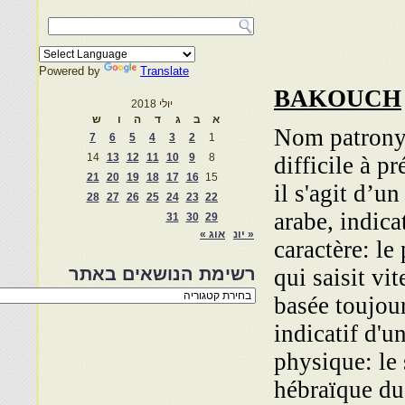
Powered by
Translate
BAKOUCH
יולי 2018
א
ב
ג
ד
ה
ו
ש
Nom patronym
7
6
5
4
3
2
1
14
13
12
11
10
9
8
difficile à p
21
20
19
18
17
16
15
il s'agit d’u
28
27
26
25
24
23
22
arabe, indicat
31
30
29
« יונ
אוג »
caractère: le 
qui saisit vit
רשימת הנושאים באתר
רשימת
basée toujour
הנושאים
באתר
indicatif d'un
physique: le
hébraïque du