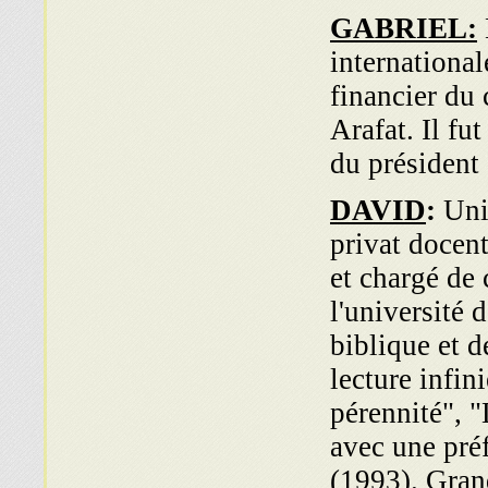
GABRIEL:
international
financier du
Arafat. Il fu
du président
DAVID
:
Uni
privat docen
et chargé de
l'univer­sité 
biblique et d
lecture infin
pérennité", 
avec une pré
(1993). Grand