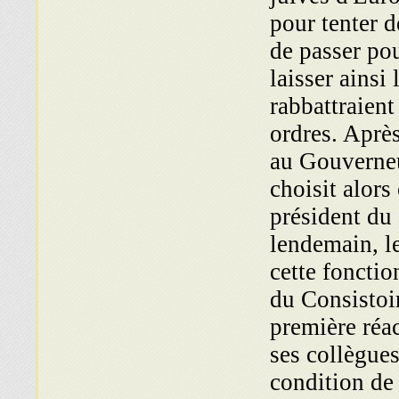
pour tenter 
de passer pou
laisser ainsi
rabbattraient
ordres. Aprè
au Gouverneur
choisit alors
prési­dent du
lendemain, l
cette fonctio
du Consistoi
première réac
ses collègues
condition de