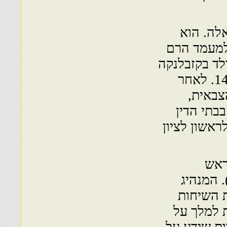
דות אלה. הוא
 למעמד הרם
 לציון בישראל. הרב עמאר, בן 58, נולד בקזבלנקה
ועלה לישראל עם הוריו בשנת 1962, בהיותו בן 14. לאחר
צבאית,
בתי הדין
אשון לציון
ראש
 המנהיג
ת השיחות
ת למלך על