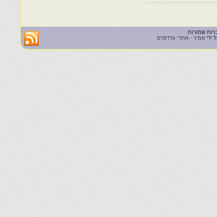
 ידי
אמיר - אתרי וורדפרס