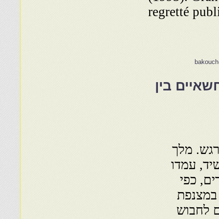
regretté publ
bakouch
איים בין
רגש. מלך
אי רשיד, עמדו
ם, כפי
 במצנפת
ם לחבוש