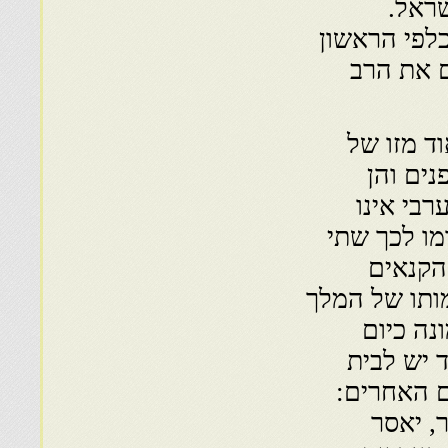
ראל.
פן כלפי הראשון
ם את הרב
מד ה־VI שונה מאוד מזו של
וץ ופנים והן
בי אינו
מו לכך שתי
הקנאים
ותו של המלך
נפש, והיא מונה כיום
ד יש לבית
ם האחרים:
, יאסר