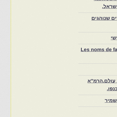
שראל.
ם שנוהגים
שי
Les noms de fam
 עולם.הרמ"א
שמיר