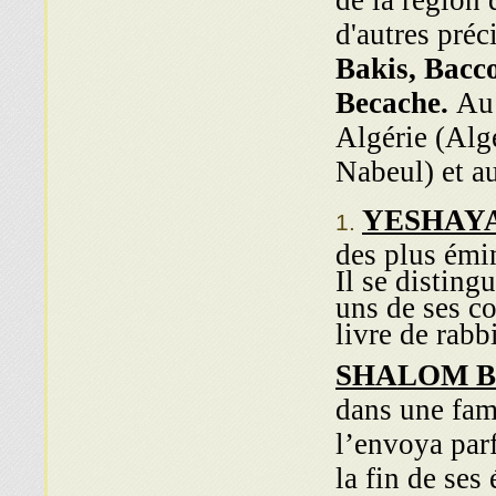
de la région
d'autres préc
Bakis, Bacc
Becache.
Au
Algérie (Alge
Nabeul) et a
YESHAY
des plus émi
Il se disting
uns de ses c
livre de rab
SHALOM 
dans une fam
l’envoya par
la fin de ses