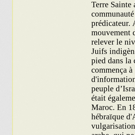
Terre Sainte 
communauté l
prédicateur.
mouvement de
relever le ni
Juifs indigèn
pied dans la 
commença à é
d'information
peuple d’Isra
était égaleme
Maroc. En 18
hébraïque d'A
vulgarisation