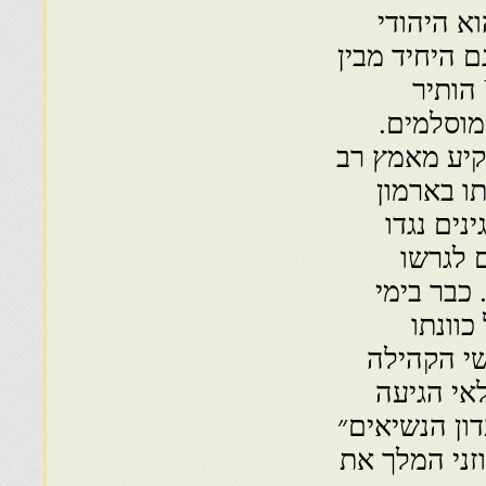
ל ובכל רחבי תבל. אזולאי, בן 64, הוא היהודי
מלך מאז שנת 1825. הוא גם היחיד מבין
ששת יועצי המלך חסן ה־11 שבנו, מוחמר ה־VI הותיר
מוסלמים.
קיע מאמץ רב
ו בארמון
נים נגדו
 לגרשו
כבר בימי
 אותת המלך מוחמר ה־VI על כוונתו
י הקהילה
אי הגיעה
עם ״מועדון הנשיאים״
זני המלך את