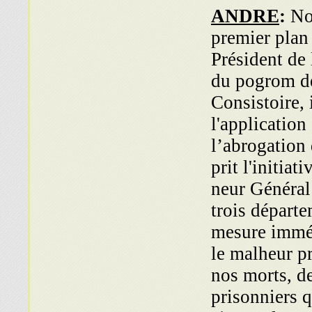
ANDRE
:
No
premier plan 
Président de
du pogrom de
Consistoire,
l'application
l’abrogation
prit l'initia­
neur Général 
trois départe
mesure immé­
le malheur p
nos morts, d
prisonniers 