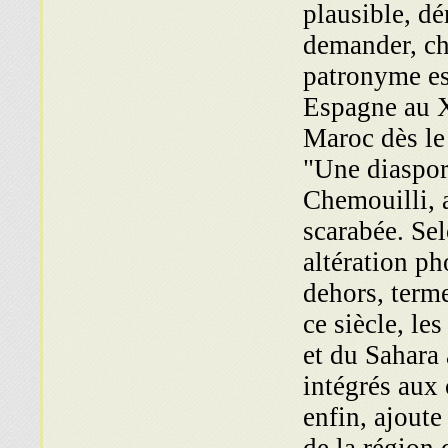
plausible, dé
demander, ch
patronyme est
Espagne au X
Maroc dès le
"Une diaspor
Chemouilli, 
scarabée. Se
altération p
dehors, terme
ce siècle, le
et du Sahara 
intégrés aux
enfin, ajout