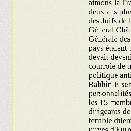
aimons la Fr
deux ans plus
des Juifs de 
Général Chât
Générale des 
pays étaient 
devait deven
courroie de t
politique an
Rabbin Eisenb
personnalités
les 15 membr
dirigeants d
terrible dil
juives d'Euro