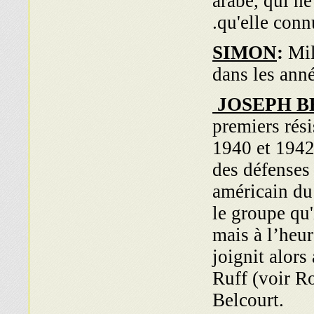
arabe, qui ne
qu'elle conn
SIMON
:
Mil
dans les anné
JOSEPH 
premiers rés
1940 et 1942.
des défenses
américain du
le groupe qu
mais à l’heur
joignit alors
Ruff (voir Ro
Belcourt.