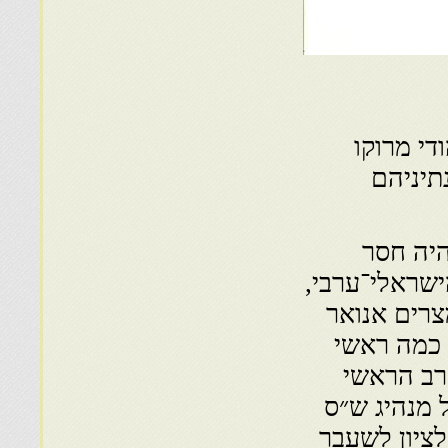
די מרוקו
תיניהם
 של הרב עמאר במרוקו ב־28 ביולי 2003 היה חסר
שראלי־ערבי,
צרים אנואר
 ביקרו ברבאט כמה ראשי
רב הראשי
יקורו של מנהיג ש״ס
לציון לשעבר