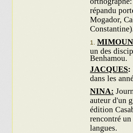
orthographe
répandu port
Mogador, Cas
Constantine)
MIMOU
un des disci
Benhamou.
JACQUES
:
dans les ann
NINA:
Journ
auteur d'un g
édition Casa
rencontré un 
langues.