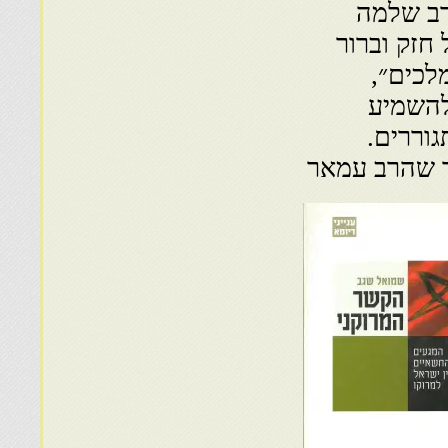
רב שלמה
חזק וברור
לכים״,
להשמיע
וררים.
ך שהרב עמאר