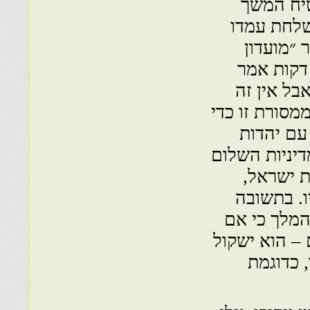
טיח המשך
שלחת עמדו
ר ״מועדון
שיאים״ והרוח החיה בו. בשיחה שנמשכה 45 דקות אמר
בל אין זה
מסורת זו כדי
עם יהדות
להמשיך במדיניות השלום
ת ישראל,
ו. בתשובה
המלך כי אם
– הוא ישקול
, כדוגמת