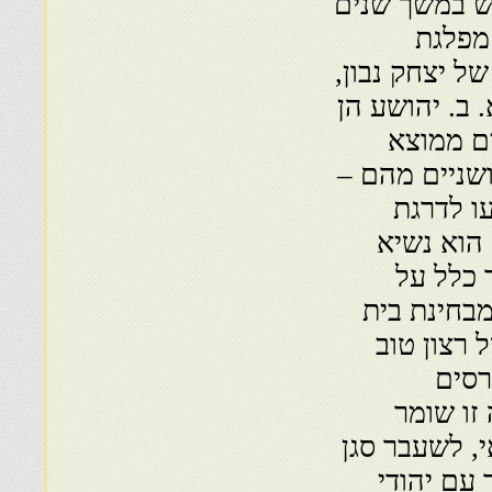
מש במשך שנים
מפלגת
 יצחק נבון,
 ב. יהושע הן
ים ממוצא
ושניים מהם –
ו לדרגת
הוא נשיא
 כלל על
בחינת בית
 רצון טוב
רסים
זו שומר
זולאי, לשעבר סגן
 עם יהודי