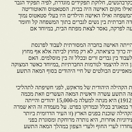
בקרבהנשים, חלוקת תפקידים מוגדרת, לפיה תפקיד הגבר
ילו מקום האישה היה בבית. הסטאטוס והאוטוריטה
המשפחה ואילו האישה והילדים היו בעלי סטאטוס נמוך
רדה חברתית בין נשים לגברים בתוך המשפחה קל וחומר
עה לפרקה, נאסר לצאת מפתח הבית, במיוחד אם
 הייתה האישה בחברה המסורתית לעבוד לפרנסת
 כרוך ביציאתה, לא רק מחוץ לביתה אלא אף מחוץ
בוד בין גברים זרים ובכלל זה בין מוסלמים. האם
תן היה להיצמד לנורמות החברתיות ,במיוחד כאשר המצוקה
אפיינים הבולטים של חיי היהודים בסוף המאה התשע
 את הקהילה היהודית של מראקש, לפני חשיפתה לתהליכי
מאה התשע עשרה וראשית המאה העשרים וזאת מכמה
טעמים: ערב הכיבוש הצרפתי(1912) היא מנתה למעלה מ-15,000 יהודים והייתה
ר במאגרב בכלל ובמרוקו בפרט. על מעמדה זה היא שמרה
הילה שוכנת בפנים הארץ (זו העיר הדרומית ביותר
רוניות אחרות, היא נותרה מרוחקת ומסוגרת בפני
שחדרו לערי החוף ולערי הצפון במהלך המאה התשע