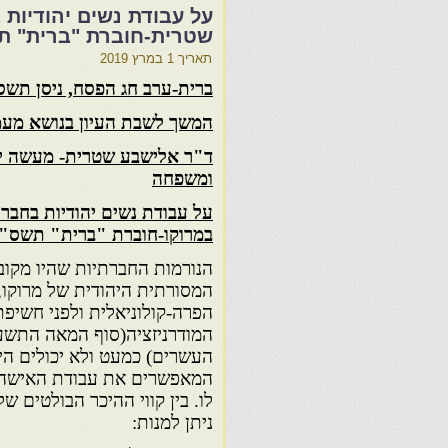
על עבודת נשים יהודיות
שטרית-חוברת "ברית" ת
תאריך
1 במרץ 2019
ברית-ערב חג הפסח, ניסן תש
המשך לשבת העיון בנושא מעמ
ד"ר אלישבע שטרית- מעשה יד
ומשפחה
על עבודת נשים יהודיות בחבר
במרוקו-חוברת "ברית" תשס"
הנורמות החברתיות שהיו מקו
המסורתית היהודית של מרוקו,
הפרה-קולוניאלית ולפני חשיפ
המודרניזציה(סוף המאה התש
העשרים) כמעט ולא יכולים הי
המאפשרים את עבודת האישה ב
לו. בין קווי ההיכר הבולטים
ניתן למנות: