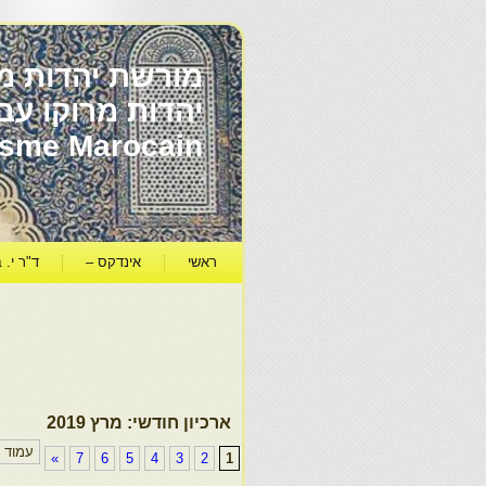
מורשת יהדות מר
ïsme Marocain
ראשי
אינדקס –
ד"ר י. ב
ארכיון חודשי:
מרץ 2019
עמוד 1 מתוך 7
»
7
6
5
4
3
2
1