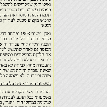
ואילו הזמן שמקדישים להשכלה
פעמים בשבוע .בית הספר חייב 
תלמדנה את המוסר ואת הערכי
לרכוש מקצוע מכניס לעתידן ו
הפנאי.
ואכן, משנת 903
מרכזי בתוכנית הלימודים. בכך
הוכנה הילדה לחיי עבודה והי
הכנסה גם לאחר שתינשא לאיש.
את חלוקת התפקידים במשפחה 
עם זאת היא לא גרמה לשינוי
:העבודה מחוץ לביתה לא באה 
שאינה עובדת הייתה האישה הע
טובה ובין רעה, לא נשמעה כלל
השפעת המודרניזציה על עבוד
הגרמנים, אשר הקדימו את צרפ
משמעותי בכל הנוגע לעבודת 
לגרמניה במרוקו היה "זינגר",