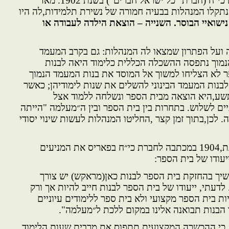
עם הקמת ביה״ס לבנות מטעם כי״ח (חברת "כל ישראל חברים") בשנת 1902. מאז
נתקלו המנהלות בבעיה חמורה של נשירת תלמידות,לה היו
ישואיי הבוסר. השנייה – הוצאת הילדה לעבודה או
 ועל הפתרון שמצאו לה המנהלות: גם בקרב המעמד
הנמוך נתפסה ההשכלה הכללית כלימוד היאה לבנות
ר לא הצליחו למשוך אל המוסד את בנות המעמד הנמוך
 לבנות המעמד הבינוני להשלים את שנות לימודיהן; כאשר
תשע,היא הוצאה מבית הספר ונשלחה ללמוד אצל
ם לשלוש. בתחרות בין בית הספר ובין ה״מעלמה "הייתה
 לכן,בתוך זמן קצר ,החליטו המנהלות לעשות שינוי יסודי
כך מסבירה מנהלת ביה״ס,בשנת,1904 במכתבה לחברת כי״ח בפאריס את המניעים
יעודו של בית הספר:
משיך בהחזקת בית הספר לבנות כאן(מראקש) יש צורך
לדעתי, ייעודו של בית הספר לבנות חייב להיות אך ורק
ות בית הספר מקצועי ולא בית ספר ללימודים עיוניים
 הבנות תבואנה אלינו במקום ללכת ל״מעלמה".
כי ההכשרה המקצועית תתפוס את מרבית שעות הלימוד