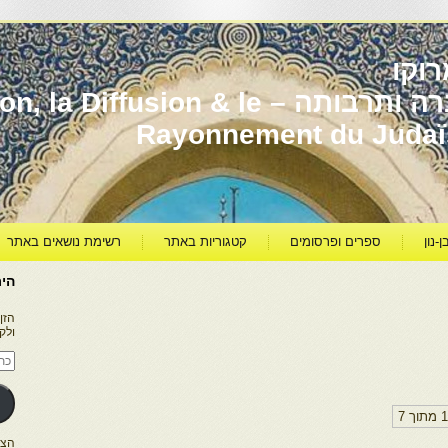
וקו
יהדות מרוקו עברה ותרבותה – usion & le
Rayonnement du Juda
ן-נון
ספרים ופרסומים
קטגוריות באתר
רשימת נושאים באתר
היר
הזן
ולק
כתו
דוא
אלק
הצטרפו ל