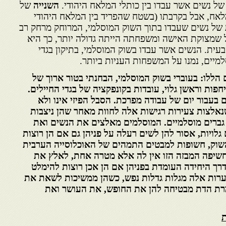
ל נשים אשר עבדו בין כותלי המלאח היהודי.
השנייה
של
אח, אבל בקרבתו (בשטח שהפריד בין המלאח היהודי
של נשים שעבדו בתוך השוק המוסלמי, המרוחק מרחק רב
 שמצוקת האישה ומשפחתה הייתה גדולה יותר, כך היא
ת. הנשים אשר עבדו בשוק המוסלמי, בתיקון בגדי
מיים, נמנו על המשפחות העניות ביותר.
הללו: בעוברי בשוק המוסלמי, הבחנתי בטור ארוך של
יחפות וראשן גלוי, עובדות בקונפקציה של בגדי החיילים.
 בעבור יום של עבודה מפרכת. הסבל הפיזי אינו ולא
אלצות צעירות רגישות אלה לחוות מאחר שהן ניצבות
ל גברים מוסלמיים. המוסלמים מאלצים את הנשים ואת
 גלויות, אסור להן לשים רעלה על פניהן גם אם הן רוצות
השוק, חשופות למבטים התמהים של האוכלוסייה הערבית
החשיפה המבזה הזו אין לה אלא מטרה אחת, לאלץ את
דרך היחידה העומדת בפניהן אם הן אכן רוצות להימלט
נערות אלה מגלות גדלות נפש, כשהן ממשיכות לשאת את
רת הדת מבטיחה להן את החופש, את העושר ואת
ת