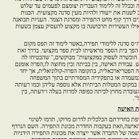
 ובכלל זה ללימוד העברית יצומצם לפעמים עד שלוש
לשנות את ייעודו ולהיות מעין סדנה מקצועית. הבנות
ם דרך קוף מחט התפירה ומסרגת הצמר. העניות תבואנה
אילו העשירות תרכושנה בו מקצוע להעסיק עצמן בשעות
1 נפתחה בביה״ס סדנה ללימודי תפירה,כאשר לימוד זה תפס מקום
 הפך בית הספר מראשיתו לבית ספר מקצועי. בדרך זאת
א הוכשרה לעסוק במקצועות" מבוקשים," שהבטיחו לה
 עבודת האישה, בין בביתה ובין מחוצה לו,הפרה אומנם
הפטריארכאלית, בתקופה הפרה-קולוניאלית, אך יחד
 במעמדה או בתפקידיה המסורתיים בתוך המשפחה
במקום המטלות הביתיות אלא נוספה עליהן וכמו רעותה
ובדת מחוץ לביתה כפופה למרות בעלה ו״דעתה, בין
".
ת האישה
ת בחדירתם הכלכלית לדרום מרוקו, תרמו לשינוי
האישה,וזאת בעקבות החדרת מכונת התפירה. השם הנרדף
 כשמה של החברה אשר ייצרה את מכונות התפירה הידניות