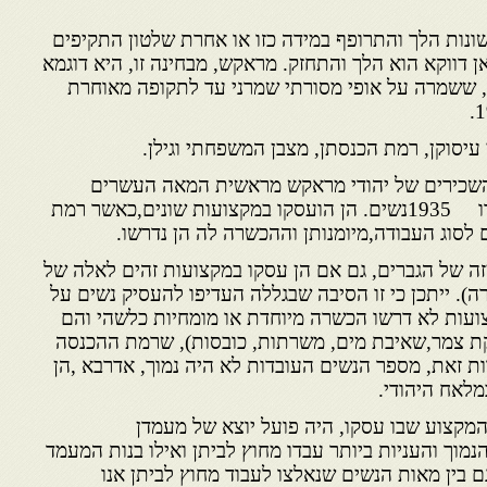
שונות הלך והתרופף במידה כזו או אחרת שלטון התקיפים
ן דווקא הוא הלך והתחזק. מראקש, מבחינה זו, היא דוגמא
, ששמרה על אופי מסורתי שמרני עד לתקופה מאוחרת
יסוקן, רמת הכנסתן, מצבן המשפחתי וגילן.
השכירים של יהודי מראקש מראשית המאה העשרים
מראים, כי בשנים 1901/2 עבדו 1935נשים. הן הועסקו במקצועות שונים,כאשר רמת
לסוג העבודה,מיומנותן וההכשרה לה הן נדרשו.
זה של הגברים, גם אם הן עסקו במקצועות זהים לאלה של
ה). ייתכן כי זו הסיבה שבגללה העדיפו להעסיק נשים על
צועות לא דרשו הכשרה מיוחדת או מומחיות כלשהי והם
קת צמר,שאיבת מים, משרתות, כובסות), שרמת ההכנסה
ת זאת, מספר הנשים העובדות לא היה נמוך, אדרבא ,הן
מלאח היהודי.
המקצוע שבו עסקו, היה פועל יוצא של מעמדן
נמוך והעניות ביותר עבדו מחוץ לביתן ואילו בנות המעמד
 גם בין מאות הנשים שנאלצו לעבוד מחוץ לביתן אנו