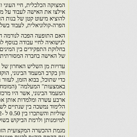
המצוקה הכלכלית, חיי העוני 
אילצו את האישה לעבוד על מ
להוציא מיעוט קטן של בנות ה
הפרה-קולוניאלית, לעבוד בשלב
האם התופעה הפכה לנורמה חב
לנישואיה לחיי עבודה בנוסף
בחלוקת התפקידים בין המינים
של האישה בחברה המסורתית 
עדויות מן השליש האחרון של
והן בקרב המעמד הבינוני, הו
כדי שתוכל, בבוא הזמן, לעז
באמצעות" המעלמה" (המומחית)
המעמד הבינוני, אשר היו מרכז
ארבע עשרה ומלמדות אותן את 
הלימוד נמשכה בין שנתיים לש
למיומנותן ולרמת הביקוש בשוק
מגמת ההכשרה המקצועית הזו ה