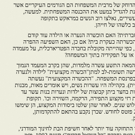
והדוחק של מרבית המשפחות הם הגורמים העיקריים אשר
נת להגדיל במעט את ההכנסה המשפחתית. למעשה,
עשירים, נאלצו רוב הנשים במראקש בתקופה
 כלשהו של חייהן.
רתית? האם הוכשרה הנערה או הילדה עוד קודם
 להכשרתה כעקרת בית? אם כן, האם השפיעה ההפרה
, כפי שהייתה מקובלת בחברה הפטריארכלית, על מעמדה
או על תפקידיה בתוך המשפחה?
 המאה התשע עשרה מלמדות, שהן בקרב המעמד הנמוך
קדשה תשומת-לב למתן"הכשרה מקצועית" לילדה ולנערה
ור בפרנסת המשפחה. "ההכשרה המקצועית" נעשתה
. בקהילה היו עשרות נשים, ויש אומרים מאות, מבנות
ות בחצר ביתן קבוצות של ילדות ונערות בנות עשר עד
רזי מקצוע התפירה, הרקמה, השזירה וכו'. תקופת
לוש שנים. לאחר שהן שלטו ביסודות המקצוע, הן שימשו
שוליות והשתכרו בין 0.50 ל -2 פזטס לחודש. שכרן נקבע בהתאם להתקדמותן,
.
תחזקה עוד יותר לאחר חשיפת הבת לחינוך המודרני,