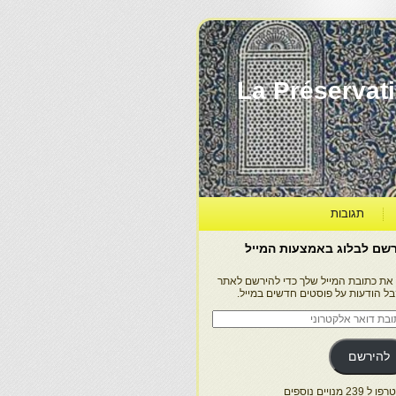
La Préservation, la Diff
תגובות
שם לבלוג באמצעות המייל
 את כתובת המייל שלך כדי להירשם לאתר
בל הודעות על פוסטים חדשים במייל.
בת
ר
טרוני
להירשם
 239 מנויים נוספים