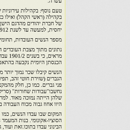
עשרה.
טעם נוסף: בקהילות עירוניות 
בקהילה (ראשי הקהל) ואילו כא
של חברת יהודים מהדגם הישן
יחסית, למעשה עד לשנת 1912.
מספר הנשים העובדות, תחומי ע
נתונים מתוך מצבת העובדים 
הכנסתן היומית נקבעה בהתאם 
הנשים קיבלו שכר נמוך יותר מ
הגברים (שזירת חוטי זהב, תפיר
פני גברים. כמו כן, חלק מהמק
נחשבו"עבודות שחורות" (סרי
שלהן הייתה נמוכה מאוד. למרו
היוו אחוז גבוה מכוח העבודה ב
המקום שבו עבדו הנשים, כמו 
הסוציו-אקונומי. בנות המעמד ה
הבינוני עבדו בתוכו.זאת ועוד,