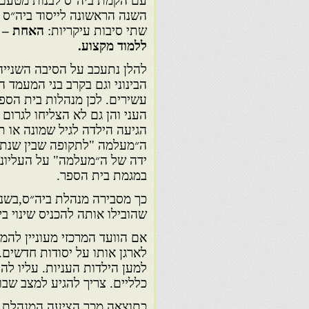
השנה הראשונה לייסוד ביה״ס 
שתי סיבות עיקריות:
האחת – נ
ללמוד מקצוע.
להלן נתעכב על הסיבה השנייה
הבינוני וגם בקרב בני המעמד 
עשירים. לכן מנהלות בית הספ
העני והן גם לא הצליחו לגרום
הגיעה הילדה לגיל שמונה או 
ה״מעלמה "לתקופה שבין שנתיי
ידה של ה״מעלמה" על העליונה.
במגמת בית הספר.
שהובילו אותה להכניס שינוי בי
אם הוועד המרכזי מעוניין לה
לארגן אותו על יסודות חדשים. 
למען הילדות העניות. עליו להי
כלליים. צריך להגיע למצב שבו
כתוצאה מכך הציעה המנהלת, 