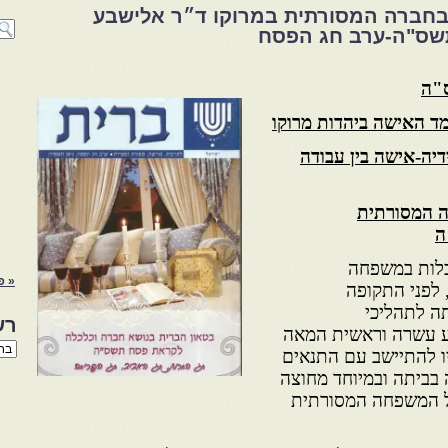
 בחברה המסורתית במרוקו ד״ר אלישבע
שס"ה-ערב חג הפסח
ס"ה
ד האישה ביהדות מרוקו
יה-אישה בין עבודה
ה המסורתית
ה
בלות במשפחה
« פ
 לפני התקופה
תה לתהליכי
רש
ע עשרה וראשית המאה
רשי
ו להתיישב עם התנאים
הנו
ביתה ובמיוחד מחוצה
באת
 של המשפחה המסורתית