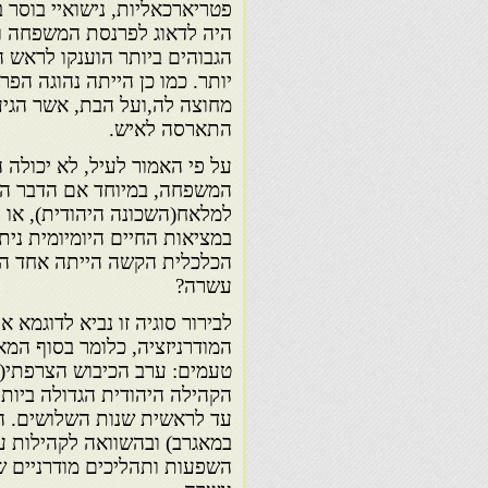
פטריארכאליות, נישואיי בוסר 
היה לדאוג לפרנסת המשפחה וא
הגבוהים ביותר הוענקו לראש 
יותר. כמו כן הייתה נהוגה הפ
מחוצה לה,ועל הבת, אשר הגי
התארסה לאיש.
על פי האמור לעיל, לא יכולה
המשפחה, במיוחד אם הדבר היה
למלאח(השכונה היהודית), או לע
במציאות החיים היומיומית ני
הכלכלית הקשה הייתה אחד המ
עשרה?
לבירור סוגיה זו נביא לדוגמא
המודרניזציה, כלומר בסוף ה
הקהילה היהודית הגדולה ביות
עד לראשית שנות השלושים. הק
במאגרב) ובהשוואה לקהילות עי
השפעות ותהליכים מודרניים 