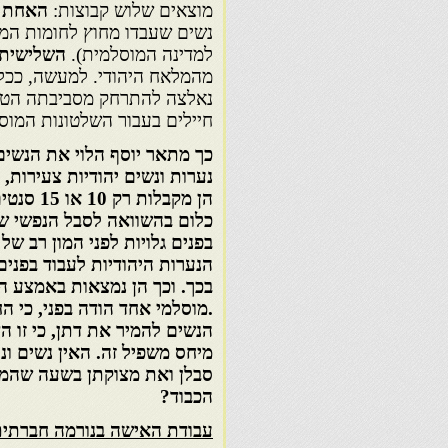
מוצאים שלוש קבוצות:
האחת
ש
נשים שעבדו מחוץ לחומות המל
למדינה המוסלמית).
השלישית
מהמלאח היהודי. למעשה, ככל
נאלצה להתרחק מסביבתה הטבעי
חיילים בעבור השלטונות המוסל
כך מתאר יוסף הלוי את הנשים 
נערות ונשים יהודיות צעירות, 
הן מקבלות רק
10
או
15
סנטים
כלום בהשוואה לסבל הנפשי שנ
בפנים גלויות לפני המון רב ש
הנערות היהודיות לעבוד בפנים
בכך. וכך הן נמצאות באמצע 
.מוסלמי אחד הודה בפני, כי 
הנשים להמיר את דתן, כי זו ה
מיחס משפיל זה. האין נשים ו
סבלן ואת מצוקתן בשעה שהמ
הכבוד?
עבודת האישה בנורמה חברתי