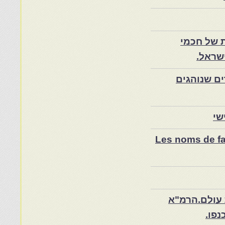
 של חכמי
שראל.
ם שנוהגים
שי
Les noms de fam
 עולם.הרמ"א