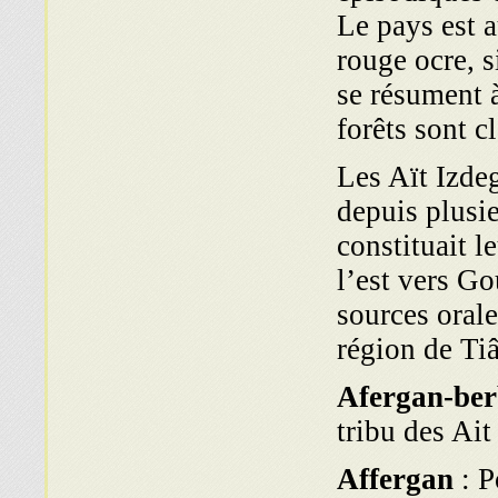
Le pays est a
rouge ocre, s
se résument 
forêts sont c
Les Aït Izde
depuis plusie
constituait l
l’est vers Go
sources oral
région de Tiâ
Afergan-ber
tribu des Ait
Affergan
: P