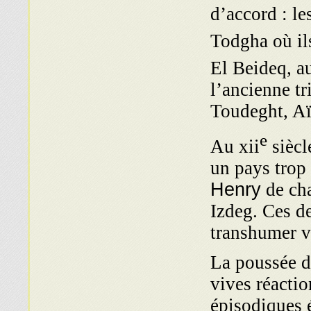
d’accord : le
Todgha où il
El Beideq, au
l’ancienne tr
Toudeght, Aï
e
Au xii
siècl
un pays trop 
Henry
de cha
Izdeg. Ces de
transhumer ve
La poussée 
vives réactio
épisodiques é