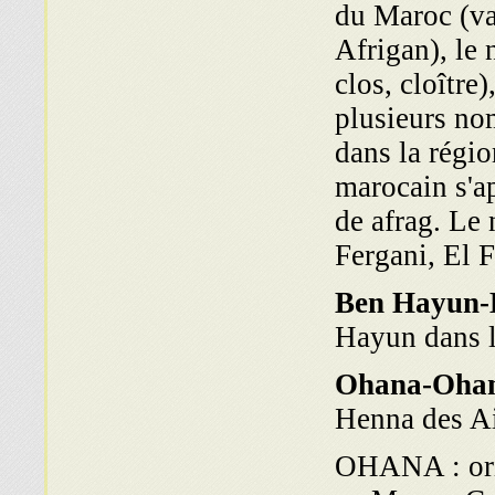
du Maroc (va
Afrigan), le 
clos, cloître
plusieurs no
dans la régio
marocain s'ap
de afrag. Le 
Fergani, El F
Ben Hayun-
Hayun dans l
Ohana-Ohan
Henna des Ai
OHANA : ori