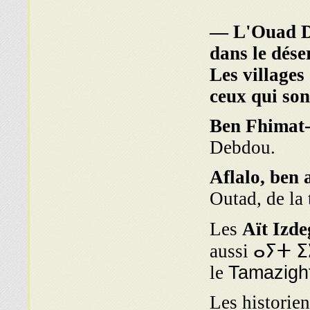
— L'Ouad De
dans le dése
Les villages
ceux qui son
Ben Fhimat
Debdou.
Aflalo, ben 
Outad, de la 
Les
Aït Izd
aussi ⴰⵢⵜ ⵉⵣ
le
Tamazigh
Les historien