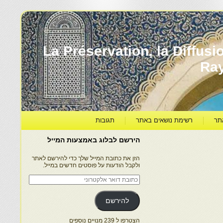
עברה ותרבותה – La Préservation, la Diffusion & le
Ra
תר
רשימת נושאים באתר
תגובות
הירשם לבלוג באמצעות המייל
הזן את כתובת המייל שלך כדי להירשם לאתר
ולקבל הודעות על פוסטים חדשים במייל.
כתובת
דואר
אלקטרוני
להירשם
הצטרפו ל 239 מנויים נוספים