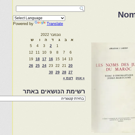
Nom
Powered by
Translate
נובמבר 2022
א
ב
ג
ד
ה
ו
ש
5
4
3
2
1
12
11
10
9
8
7
6
19
18
17
16
15
14
13
26
25
24
23
22
21
20
30
29
28
27
« אוק
דצמ »
רשימת הנושאים באתר
רשימת
הנושאים
באתר