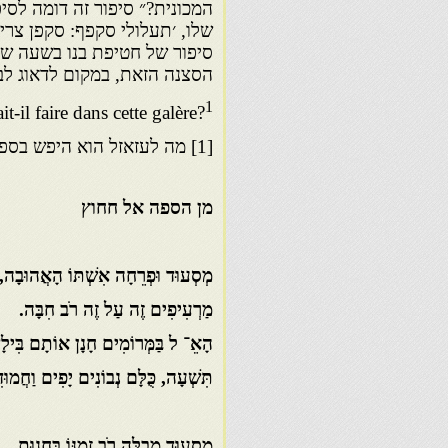
המכונית?״ סיפור זה דומה לסי
שלו, ׳תעלולי סקפף: סקפן צריך
סיפור של חטיפת בנו בשעה שה
הסצנה הזאת, במקום לדאוג לבנ
1
it-il faire dans cette galère?
[1] מה לעזאזל הוא היפש בספינה ההיא?
מן הספה אל חחוץ
מְסְעוּד
וּפְרֵחָה אִשְׁתּוֹ הָאֲהוּבָה,
מַרְעִיפִים זֶה עַל זֶה רֹב חִבָּה.
הָאֵ־ ל בַּמְּרוֹמִים חָנָן אוֹתָם בִּיל
תִּשְׁעָה, כֻּלָּם נְבוֹנִים יָפִים וַחֲמוּ
מְסְעוּד
מְבַלֶּה רֹב זְמַנּוֹ בַּחֲנוּת