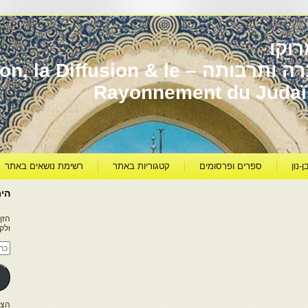
וקו
יהדות מרוקו עברה ותרבותה – usion & le
Rayonnement du Juda
ן-נון
ספרים ופרסומים
קטגוריות באתר
רשימת נושאים באתר
היר
הזן
ולק
כתו
דוא
אלק
הצטרפו ל