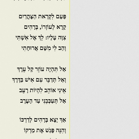
פַּעַם לִקְרַאת הַצָּהֳרַיִם
קָרָא לְעוֹזְרוֹ, בְּרָהִים
צִוָּה עָלָיו: לֵךְ אֶל אִשְׁתִּי
וְהַב לִי מִשָּׁם אֲרוּחָתִי
אַל תִּהְיֶה עוֹזֵר קַל עֵרֶךְ
וְאַל תְּדַבֵּר עִם אִישׁ בַּדֶּרֶךְ
אֵינִי אוֹהֵב לִהְיוֹת רָעֵב
אַל תְּעַכְּבֵנִי עַד הָעֶרֶב
אַךְ יָצָא בְּרָהִים לְדַרְכּוֹ
וְהִנֵּה פָּגַשׁ אֶת מַרְקוֹ