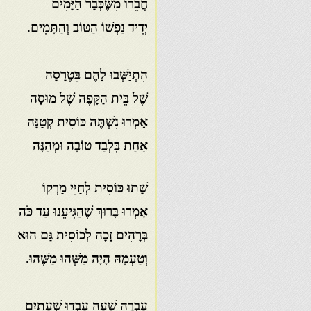
חֲבֵרוֹ מִשֶּׁכְּבָר הַיָּמִים
יְדִיד נַפְשׁוֹ הַטּוֹב וְהַתָּמִים.
הִתְיַשְּׁבוּ לָהֶם בֵּטֶרָסָה
שֶׁל בֵּית הַקָּפֶה שֶׁל מוּסָה
אָמְרוּ נִשְׁתֶּה כּוֹסִית קְטַנָּה
אַחַת בִּלְבַד טוֹבָה וּמְהַנָּה
שָׁתוּ כּוֹסִית לְחַיֵּי מַרְקוֹ
אָמְרוּ בָּרוּךְ שֶׁהַגִּיעֵנוּ עַד כֹּה
בְּרָהִים זָכָה לְכוֹסִית גַּם הוּא
וְטַעְמָהּ הָיָה מַשֶּׁהוּ מַשֶּׁהוּ.
עָבְרָה שָׁעָה עָבְדוּ שְׁעָתַיִם