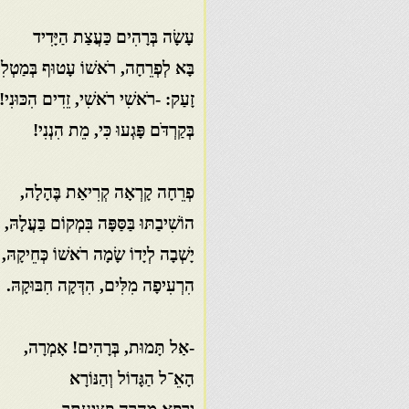
עָשָׂה בְּרָהִים כַּעֲצַת הַיָּדִיד
בָּא לְפְרֵחָה, רֹאשׁוֹ עָטוּף בְּמַטְלִ
זָעַק: -רֹאשִׁי רֹאשִׁי, זֵדִים הִכּוּנִי!
בְּקַרְדֹּם פָּגְעוּ כִּי, מֵת הִנְנִי!
פְרֵחָה קָרְאָה קְרִיאַת בֶּהָלָה,
הוֹשִׁיבַתּוּ בַּסַּפָּה בִּמְקוֹם בַּעֲלָהּ,
יָשְׁבָה לְיָדוֹ שָׂמָה רֹאשׁוֹ כְּחֵיקָהּ,
הִרְעִיפָה מִלִּים, הִדְּקָה חִבּוּקָהּ
.
-אַל תָּמוּת, בְּרָהִים! אָמְרָה,
הָאֵ־ל הַגָּדוֹל וְהַנּוֹרָא