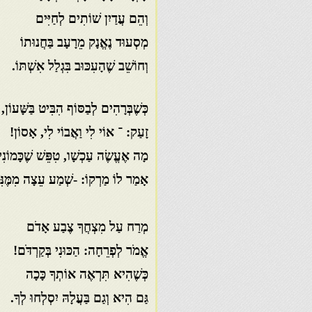
וְהֵם עֲדַיִן שׁוֹתִים לְחַיִּים
מְסְעוּד נֶאֱנָק מֵרָעָב בַּחֲנוּתוֹ
וְחוֹשֵׁב שֶׁהָעִכּוּב בִּגְלַל אִשְׁתּוֹ.
כְּשֶׁבְּרָהִים לְבַסּוֹף הִבִּיט בַּשָּׁעוֹן,
זָעַק: ־ אוֹי לִי וַאֲבוֹי לִי, אָסוֹן!
מָה אֶעֱשֶׂה עַכְשָׁו, טִפֵּשׁ שֶׁכָּמוֹנִ
אָמַר לוֹ מַרְקוֹ: -שְׁמַע עֵצָה מִמֶּנִּ
מְרַח עַל מִצְחֲךָ צֶבַע אָדֹם
אֱמֹר לְפְרֵחָה: הַכּוּנִי בְּקַרְדֹּם!
כְּשֶׁהִיא תִּרְאֶה אוֹתְךָ כָּכָה
גַּם הִיא וְגַם בַּעֲלָהּ יִסְלְחוּ לְךָ.