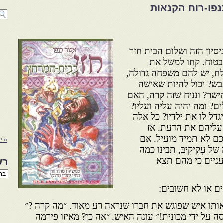
פו-רוח הקנאות
יסיון הזה ושלום הבית חזר
בטוח. קחו למשל את
לח, יש להם משפחה גדולה,
ש? יכול להיות שאישה
שר? ונניח שזה קרה, האם
ם? ומה יהיה עליה ועליו?
גדל לו את ילדיו? כל אלה
עליהם את הדעת. אז
ם לא תמיד מועיל. אם
« יו
עְקִיקִיבּ, תבינו כמה
 עניים כי מהם תצא
רש
רשי
הנו
ים או לא חשובים:
באת
תו איש שפוגש את חברו שנראה רע מאוד. ״מה קרה ?״
 על ידי מכונית!״ עונה האיש. ״אה כן? מאיזו פירמה