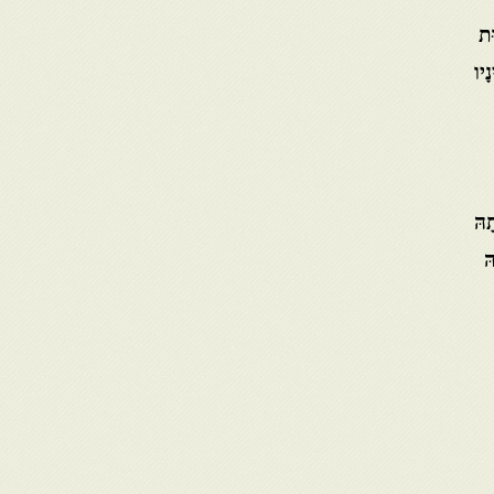
ּת
ָיו
ָהּ
ּ