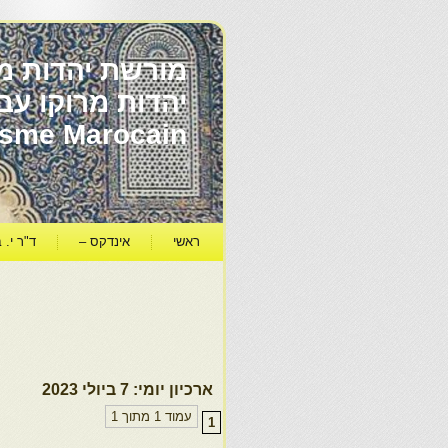
מורשת יהדות מר
ïsme Marocain
ראשי
אינדקס –
ד"ר י. ב
ארכיון יומי:
7 ביולי 2023
עמוד 1 מתוך 1
1