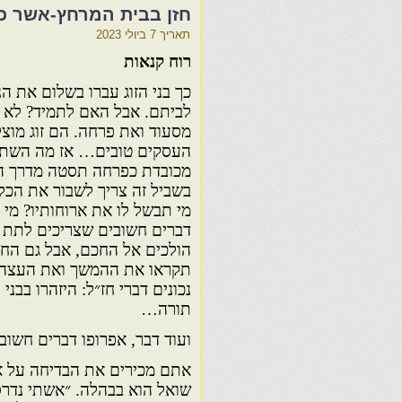
חזן בבית המרחץ-אשר כנ
תאריך
7 ביולי 2023
רוח קנאות
כך בני הזוג עברו בשלום את הנ
לביתם. אבל האם לתמיד? לא 
מסעוד ואת פרחה. הם זוג מוצ
העסקים טובים… אז מה השתב
מכובדת כפרחה תסטה מדרך הי
בשביל זה צריך לשבור את הכלי
מי תבשל לו את ארוחותיו? מי י
דברים חשובים שצריכים לתת 
הולכים אל החכם, אבל גם החכ
תקראו את ההמשך ואת העצה של 
נכונים דברי חז״ל: היזהרו בבני
תורה…
ועוד דבר, אפרופו דברים חשוב
אתם מכירים את הבדיחה על או
שואל הוא בבהלה. ״אשתי נדרסה