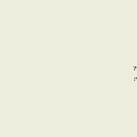
י?
י: