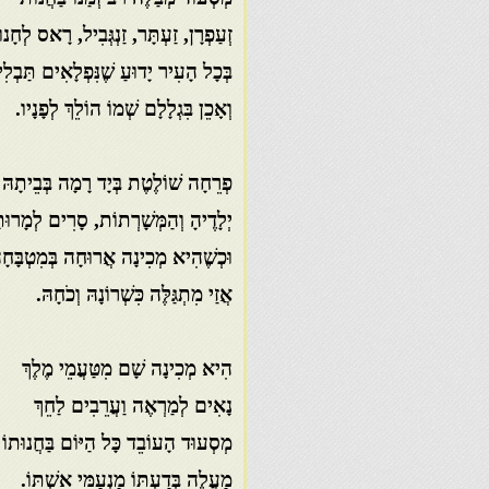
זְעַפְרָן, זַעְתָּר, זַנְגְּבִיל, רָאס לְחָנו
בְּכָל הָעִיר יָדוּעַ שֶׁנִּפְלָאִים תַּבְלִינ
וְאָכֵן בִּגְלָלָם שְׁמוֹ הוֹלֵךְ לְפָנָיו.
פְרֵחָה
שׁוֹלֶטֶת בְּיָד רָמָה בְּבֵיתָהּ
יְלָדֶיהָ וְהַמְּשָׁרְתוֹת, סָרִים לְמָרוּת
וּכְשֶׁהִיא מְכִינָה אֲרוּחָה בְּמִטְבָּחָה
אֲזַי מִתְגַּלֶּה כִּשְׁרוֹנָהּ וְכֹחָהּ.
הִיא מְכִינָה שָׁם מִטַּעֲמֵי מֶלֶךְ
נָאִים לְמַרְאֶה וַעֲרֵבִים לַחֵךְ
מְסְעוּד הָעוֹבֵד כָּל הַיּוֹם בַּחֲנוּתוֹ
מַעֲלֶה בְּדַעְתּוֹ מַנְעַמֵּי אִשְׁתּוֹ.