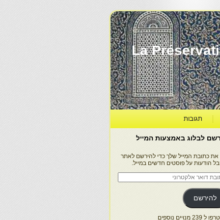
La Préservation, la Diff
תגובות
שם לבלוג באמצעות המייל
 את כתובת המייל שלך כדי להירשם לאתר
בל הודעות על פוסטים חדשים במייל.
בת
ר
טרוני
להירשם
 239 מנויים נוספים