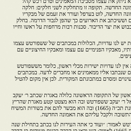
הוא ניתק את עצמו מסביבת המאמינים וטרם רכש קהל
נה החדשה. תקופה זו מתחלקת לשני חלקים: חלקה
נה החדשה, לוט בערפל ועורר את זעמם של מבקריו
ם וששיכתב את הארועים כך שהפן לגבור הדרמה. בחלק
וש את יצר הדיבור. סכנות רבות מרחפות על ראשו וחייו
 יש לנו עדויות, הכלולות במכתבים של ששפורטש עצמו
תיו, מאבקיו הפנימיים עם עצמו ומאבקיו החיצוניים עם
יפים.
ין לנו עדויות ישירות מכלי ראשון, כלומר מששפורטש
ם שנכתבו אליו ממאמינים או מחברים לדעה. במכתבים
ינוים ומסרם במתכונתם המקורית. לכן אין מקום להטיל
שון של התקופה הראשונה כלולה באגרת שכתב ר׳ יעקב
אל ר׳ יעקב ששפורטש ובה הוא מצטט קטע מאגרת שהריץ
ששפורטש אל רבני המערב בשנת תכ״ה (1665) ובה הוא מבשר להם את בשורות המשיח
תשובה ולקבל עליהם את האמונה החדשה.
טש לאמור: ״ועוד כי אתה העירות לנו בכתב בתחילת שנה
ראשונה לבשורות (כלומר בשנת 1665) לאמור: דעו וראו כי הרבה רבנים מעידים כי הדבר