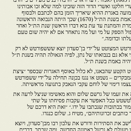
י חלקנו ואשרי הדור הזה שזכינו למה שלא זכו אבותינו
מועה באגרת ההיא שיאריך הזמן בהם לכתבם ולבסוף
כתוב באגרת ההיא שזה יהיה באמת בשנת הת״ל (1670) שכך היתה הנבואה הראשונה
מרת והמתנת עד עת בוא דברו הראשון שנת הת״ל ואחר
יפול הספק על מי ועל מה נתאחר אם לא יהיה שום טעם
תו וכדומה.״
רטש המצוטט על־ידי בן־סעדון יוצא שששפורטש לא רק
 אלא גם בנבואתו של נתן, לפיה הגאולה תהיה בשנת ת״ל
ט הקטע שהבאנו, לא כלול באוסף האגרות שבספר ״ציצת
מבקרים – נשמט או נגנז בכוָנה תחילה על־ידי ששפורטש
לעצמו דימוי של לוחם עקבי הנאבק בתנועה מראשיתה.
 את זעמו של גרשם שלום והוא מאשימו שניצל לרעה את
י לטשטש ככל האפשר את עקבות פסיחתו על שתי
גמור בכתובות שנכתבו על ידו.״ ״זאת היא דרכם של
ותבים זכרונותיהם״, מטיח ג. שלום כנגדו.
ב את הסתירות ודורש את עלבון רבו מבן־סעדון, ויוצא
ורבו מעולם לא נכשל באמונה החדשה, ומה שכתב, דברים