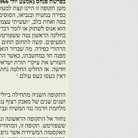
בפרשת פנחס (אמצע יולי 1966), היינו כחדשים לפני ההמרה (15 בספטמבר 1666).
משן תקופה זו היינו קצת למע
כפירה במשיח ובנביאו, הסוסי
בפה ואחת בלב, ״ועשיתי עצמי
הוא אנוס לשתוק או לומר דברי
בחלקה הראשון נטה ששפורטש 
הסעיפים. קשה לתחום תחום בר
מפנה חד במחשבתו, כאשר הת
השורש את עיקרי תורת ישראל 
חדשה. אז החליט החלטה נחוש
דאין כעסו כעס עולם.״
ושנים שנים של מאבק רצוף נגד
מלחמת חרמה נגד המשיח ונבי
נחזור אל התקופה הראשונה ונב
האקסטזה המשיחית אשר גרפה כ