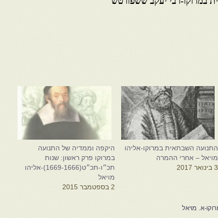
ת במרוקו-רבי יעקב ששפורטש
תנועה השבתאית במרוקו-אליהו
היקפה וממדיה של התנועה
ויאל – אחרי ההמרה
במרוקו פרק ראשון: שנות
 בינואר 2017
תכ״ו-תכ״ט(1669-1666)-אליהו
מויאל
2 בספטמבר 2015
קו-א. מויאל