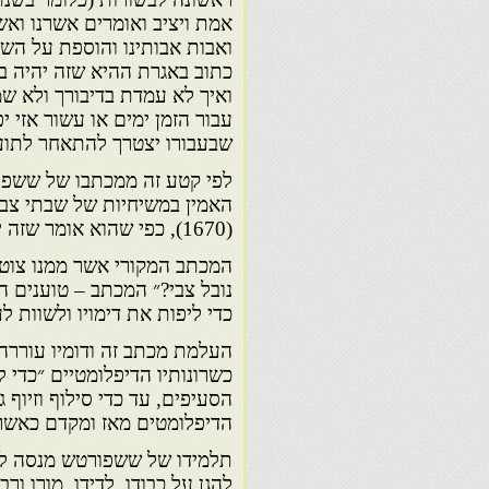
אמת ויציב ואומרים אשרנו ואשר
ואבות אבותינו והוספת על הש
ואיך לא עמדת בדיבורך ולא ש
עבור הזמן ימים או עשור אזי 
שבעבורו יצטרך להתאחר לתועל
לפי קטע זה ממכתבו של ששפו
האמין במשיחיות של שבתי צבי
(1670), כפי שהוא אומר שזה יהיה באמת בשנת ת״ל.
המכתב המקורי אשר ממנו צוט
נובל צבי?״ המכתב – טוענים ה
כדי ליפות את דימויו ולשוות 
העלמת מכתב זה ודומיו עוררה
כשרונותיו הדיפלומטיים ״כד
הסעיפים, עד כדי סילוף וזיוף 
הדיפלומטים מאז ומקדם כאשר כ
תלמידו של ששפורטש מנסה ליש
להגן על כבודו. לדידו, מורו 