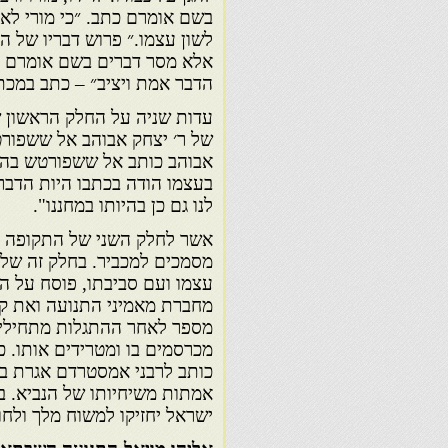
בשם אומרם כתב. ״כי מורי לא 
לשון עצמו.״ פרוש דבריו של 
אלא מסר דברים בשם אומרם כפי
הדבר אמת ויציב״ – כתב במכת
עדות שניה על החלק הראשון ש
אבוהב כותב אל ששפורטש בהת
בעצמו הודה בכתבו היות הדבר 
לנו גם כן בהיותו במחננו".
אשר לחלק השני של התקופה ה
מסמכים למכביר. בחלק זה של
עצמו ועם סביבתו, פוסח על הס
מחברת מאמיני התנועה ואת קה
מספר לאחר ההתגלות מתחילים 
כותב לרבני אמסטרדם אגרת ב
אמתות משיחיותו של הנביא. בי
ישראל יחזיקו למשוח מלך ולחוט