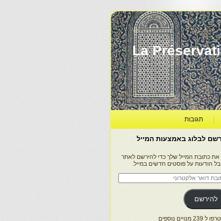
La Préservation, la Diff
תגובות
שם לבלוג באמצעות המייל
 את כתובת המייל שלך כדי להירשם לאתר
בל הודעות על פוסטים חדשים במייל.
בת
ר
טרוני
להירשם
 239 מנויים נוספים