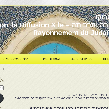
וקו
יהדות מרוקו עברה ותרבותה – usion & le
Rayonnement du Juda
ן-נון
ספרים ופרסומים
קטגוריות באתר
רשימת נושאים באתר
היר
הזן
ולק
כתו
דוא
אלק
 דִּי וּאָחֵד לְחֲסִיד וּעָשִׁיר…
תם החשאית של יהודי מרוקו לישראל-שמואל שגב מרוקו פוזלת לעבר נאצר…
»
שבתאית במרוקו-רבי יעקב ששפורטש
הצטרפו ל