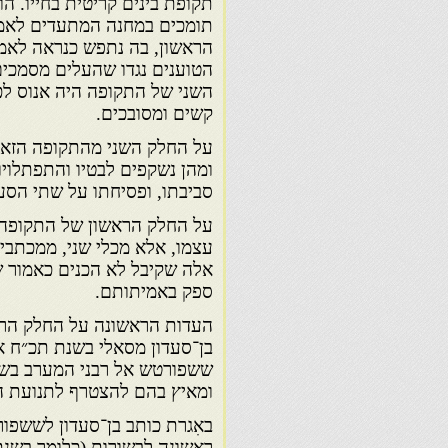
תקופת בינים קריטית בחייו. 
תומכים במחנה המתעדים לאמו
הראשון, בה נתפש כנראה לאמו
הטוענים נגדו שהעלים מסמכי
השני של התקופה היה אנוס לכב
קשים ומסובכים.
על החלק השני מהתקופה הזאת
ומהן נשקפים לבטיו והתפתלויו
סביבתו, ופסיחתו על שתי הסע
על החלק הראשון של התקופה א
עצמו, אלא מכלי שני, ממכתבי
אלה שקיבל לא הכנים כאמור ש
ספק באמיתותם.
העדות הראשונה על החלק הרא
בן־סעדון מסאלי בשנת תכ״ח 
ומאיץ בהם להצטרף לתנועת ה
באִגרת כותב בן־סעדון לששפור