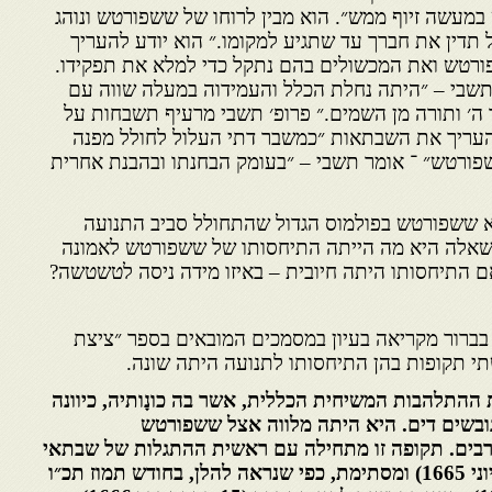
עשה זיוף ממש״. הוא מבין לרוחו של ששפורטש ונוהג
ל תדין את חברך עד שתגיע למקומו.״ הוא יודע להעריך
רטש ואת המכשולים בהם נתקל כדי למלא את תפקידו.
תשבי – ״היתה נחלת הכלל והעמידוה במעלה שווה עם
ד ה׳ ותורה מן השמים.״ פרופ׳ תשבי מרעיף תשבחות על
עריך את השבתאות ״כמשבר דתי העלול לחולל מפנה
שפורטש״ ־ אומר תשבי – ״בעומק הבחנתו ובהבנת אחרית
 ששפורטש בפולמוס הגדול שהתחולל סביב התנועה
שאלה היא מה הייתה התיחסותו של ששפורטש לאמונה
 התיחסותו היתה חיובית – באיזו מידה ניסה לטשטשה?
ן בברור מקריאה בעיון במסמכים המוב­אים בספר ״ציצת
תי תקופות בהן התיחסותו לתנועה היתה שונה.
התלהבות המשיחית הכללית, אשר בה כונָותיה, כיוונה
גובשים דים. היא היתה מלווה אצל ששפורטש
רבים. תקופה זו מתחילה עם ראשית ההתגלות של שבתאי
צבי באמצע חודש סיון תכ״ה (יוני 1665) ומסתימת, כפי שנראה להלן, בחודש תמוז תכ״ו