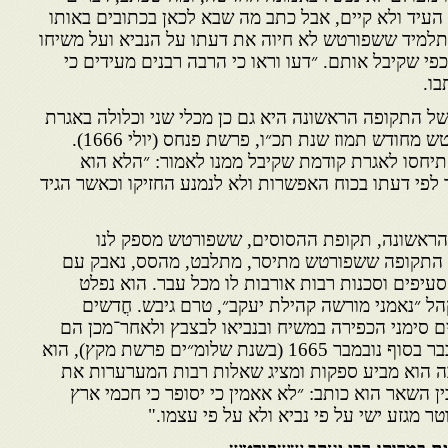
העיד ולא קיים, אבל כתב מה שבא לכאן בכתובים באותו
התלמיד ששפורטש לא חיוה את דעתו על הנביא ועל משיחו
 שקיבל אותם. ״דעו וראו כי הרבה רבנים מעידים כי
בו.
ל התקופה הראשונה היא גם כן מכלי שני וכלולה באגרת
של ר׳ יצחק אבוהב אל ששפורטש מחודש תמוז שנת תכ״ו, פרשת פנחס (יולי 1666).
יחסו לאגרת קודמת שקיבל ממנו לאמור: ״הלא הוא
לפי דעתו בכוח האפשרות ולא לנמנע החזיקו וכאשר הגיד
ראשונה, תקופת ההסוסים, ששפורטש מספק לנו
 התקופה ששפורטש מתיסר, מתלבט, מהסס, נאבק עם
עיפים וסכנות רבות אורבות לו מכל עבר. הוא נפלט
ל ״נאמני מורשה קהילת יעקב״, טרם גיבש. חֳדשים
סימני הכפירה במשיח ובנביאו לבצבץ ולאחר־מכן הם
מכרס­מים בו ומטרידים אותו. כבר בסוף נובמבר 1665 (בשנת שלומ״ים פרשת מקץ), הוא
ה הוא מביע ספקות ומציג שאלות רבות המערערות את
ן השאר הוא כותב: ״לא אאמין כי יסופר כי חכמי ארץ
ר מגזע ישי על פי נביא ולא על פי עצמו."