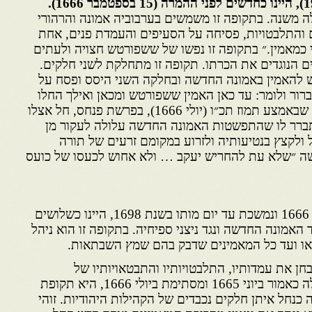
לה משנה. בתקופה זו משמשים בערבוביה אמונה והרהורי
ם והתלבטויות, פסיחה על הסעיפים והעמדת פנים, אחת
 כמאמין.״ בתקופה זו נפשו של ששפורטש חצויה ולעתים
ם הנוגדים את הכרתו. תקופה זו מתחלקת לשני חלקים.
להאמין באמונה החדשה ובחלקה השני היסס ופסח על
ור ולומר: עד כאן האמין ששפורטש ומכאן ואילך החלו
הרהורי כפירה. מה שברור הוא שבאמצע תמוז תכ״ו (יולי 1666), בפרשת פנחס, חל אצלו
ברר לו שהתפשטות האמונה החדשה עלולה לעקור מן
ולקצץ בנטיעותיה ולזרוע במקומם זרעים של תורה
ה ״שלא עת להחריש יעקב … ולא אחוש לכעסו של כועס
התקופה השניה מתחילה ביולי 1666 ונמשכת עד יום מותו בשנת 1698, היינו כשלושים
 האמונה החדשה ונגד ניצני ספיחיה. בתקופה זו הוא ניהל
או ועד כל המאמינים שדבק בהם שמץ השבתאות.
חן את עמדותיו, התלבטויותיו והתבטאויותיו של
ששפורטש. תקופה זו, המתחילה כאמור ביוני 1665 ומסתימת ביולי 1666, היא תקופת
נחל איתן חלקים נכבדים של הקהילות היהודיות. זוהי