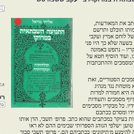
תב את המאורעות,
מותו תובלט ותרשם
של לוחם אמיץ ועקבי
שעה שלא כך היו פני
ריו – נתפש באמונה
, ועוד הוסיף חטא על
המסמכים וההתכתבות
מכים הסטוריים, זאת
« יו
מוטחת נגד מנהיג
ה היא חמורה למרות
רש
יוף מסמכים ותעודות
רשי
יו. כל מבקריו מסכימים
הנו
דו ומסרם ככתבם
באת
ת בעיקר במכתבים שהוא כתב. פרופ׳ תשבי, הדן אותו
, טוען ״שלפי הנוהג הספרותי שבימים ההם לא ראו
להימנע מ׳תיקונים׳ בכתביהם הם.״ פרופ׳ תשבי סבור