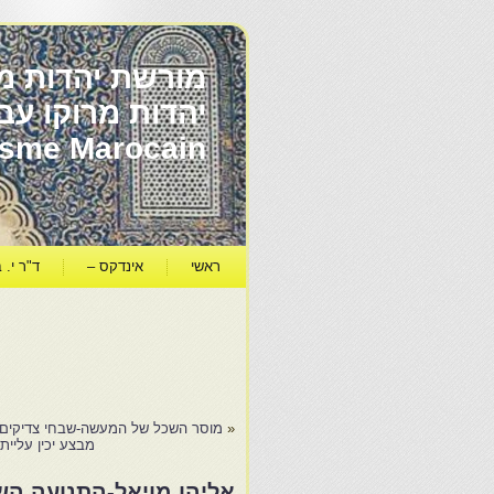
מורשת יהדות מר
ïsme Marocain
ראשי
אינדקס –
ד"ר י. ב
«
מוסר השכל של המעשה-שבחי צדיקים- מַעֲשֶׂה
מבצע יכין עליי
אליהו מויאל-התנועה ה