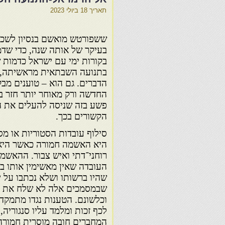
תאריך
18 ביולי 2023
ששפורטש מואשם בנסיון לשכ
בעיקר של אותה שנה, כדי שד
בקורות ימי עם ישראל כדמות 
בתנועה השבתאית מראשיתה, ב
הדברים. גם הוא – טוענים מבק
החדשה ורק מאוחר יותר חזר בו
פשע בזה שניסה להעלים את 
הקשורים בכך.
סילוף עובדות הסטוריות או מס
היא האשמה חמורה כאשר היא 
רוחני־דתי ואיש צבור. ההאשמ
העובדה שאין מאשימין אותו בז
שהיו ברשותו ושלא נכתבו על יד
שבמסמכים אלה לא שלח את י
וכלשונם. הטענות נגדו מתמקדו
לכף זכות ומלמד עליו סנגוריה
המחברים חובה מוסרית חמורה 