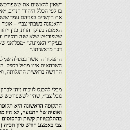
״שאין להאשים את ששפורטש במ
בו לפי הכלל היהודי הנדיב, ״א
את הקשיים בפניהם עמד ששפו
״האמונה בשבתי צבי״ – אומר 
האמונה בעיקר הדת, כגון ייחו
ששפורטש שלא שגה בהזיות וה
בעיקרי האמונה.״ ״מפליאני ש
דבר מראשיתו.״
התפקיד הראשון במעלה שמִלא
השבתאית אינו מוטל בספק. ה
החדשה בראשית התגלותה, ואם
מבלי להכנס לויכוח ניתן לבחו
נובל צבי״, שהיו לששפורטש ש
התקופה הראשונה היא תקופת ה
ואופיה של התנועה, לא היו מ
בהתלבטויות קשות ובהסוסים 