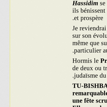
Hassidim
se 
ils bénissent
et prospère.
Je reviendrai 
sur son évolu
même que sur 
particulier 
Hormis le
Pr
de deux ou tr
judaïsme du 
TU-BISHBAT 
remarquabl
une fête scr