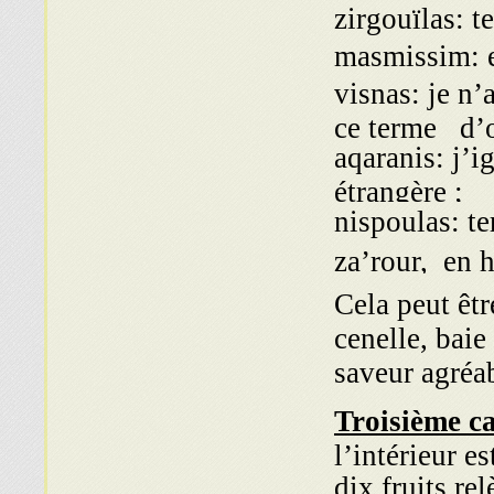
zirgouïlas: t
masmissim: 
visnas: je n’
ce terme d’o
aqaranis: j’i
étrangère ;
nispoulas: te
za’rour, en 
Cela peut êt
cenelle, bai
saveur agréa
Troisième c
l’intérieur e
dix fruits re