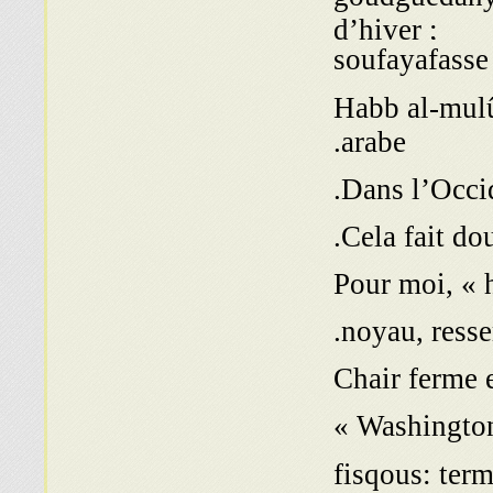
d’hiver ;
soufayafasse 
« Habb al-mu
arabe.
Cela fait dou
Pour moi, « h
Chair ferme e
« Washingtoni
fisqous: term