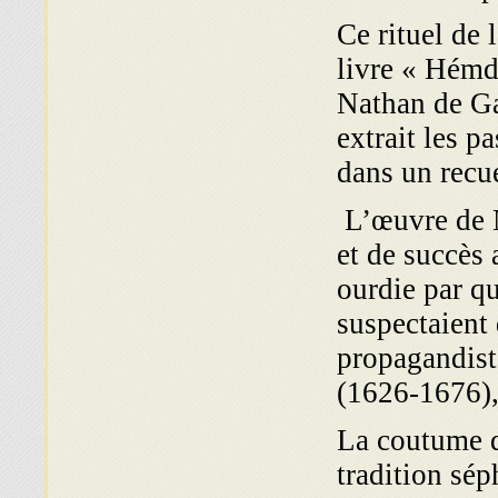
Ce rituel de 
livre « Hémd
Nathan de Ga
extrait les p
dans un recue
L’œuvre de 
et de succès
ourdie par qu
suspectaient 
propagandist
(1626-1676),
La coutume d
tradition sép