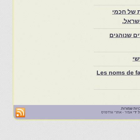
 של חכמי
שראל.
ם שנוהגים
שי
Les noms de fam
 ידי
אמיר - אתרי וורדפרס