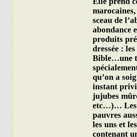
Elle prend c
marocaines, 
sceau de l’a
abondance et
produits pr
dressée : les
Bible…une t
spécialement
qu’on a soig
instant priv
jujubes mûre
etc…)… Les e
pauvres auss
les uns et l
contenant un