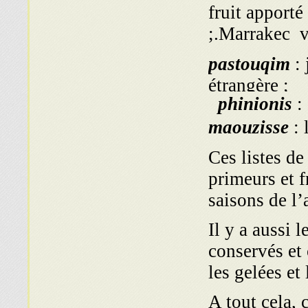
fruit apporté
Marrakec
va
pastouqim
:
étrangère ;
phinionis
:
maouzisse
:
Ces listes de
primeurs et f
saisons de l’
Il y a aussi l
conservés et 
les gelées et 
A tout cela,