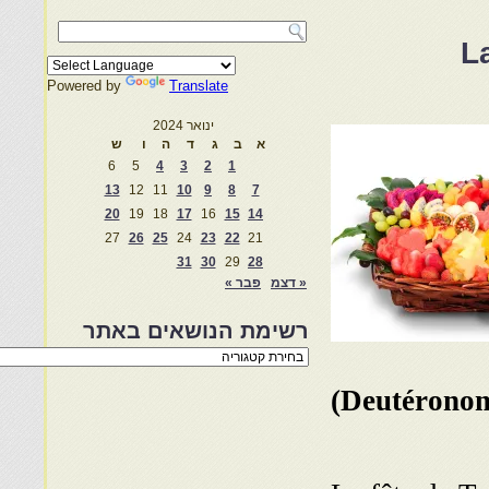
L
Powered by
Translate
ינואר 2024
א
ב
ג
ד
ה
ו
ש
6
5
4
3
2
1
13
12
11
10
9
8
7
20
19
18
17
16
15
14
27
26
25
24
23
22
21
31
30
29
28
« דצמ
פבר »
רשימת הנושאים באתר
רשימת
הנושאים
באתר