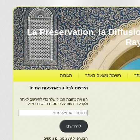
עברה ותרבותה – La Préservation, la Diffusion & le
Ra
תר
רשימת נושאים באתר
תגובות
הירשם לבלוג באמצעות המייל
הזן את כתובת המייל שלך כדי להירשם לאתר
ולקבל הודעות על פוסטים חדשים במייל.
כתובת
דואר
אלקטרוני
להירשם
הצטרפו ל 239 מנויים נוספים