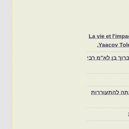
La vie et l'im
Yaacov Tole
רוך בן לא"מ רבי
ת במרוקו בסוף המאה ה־19 ותרומתה להתעוררות