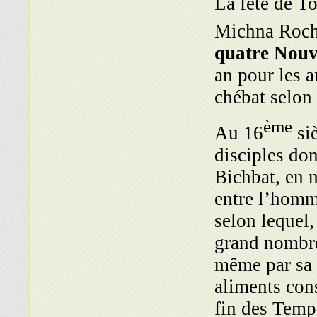
La fête de T
Michna Roch
quatre Nou
an pour les 
chébat selon 
ème
Au 16
siè
disciples don
Bichbat, en m
entre l’homme
selon lequel,
grand nombre 
même par sa n
aliments con
fin des Temp