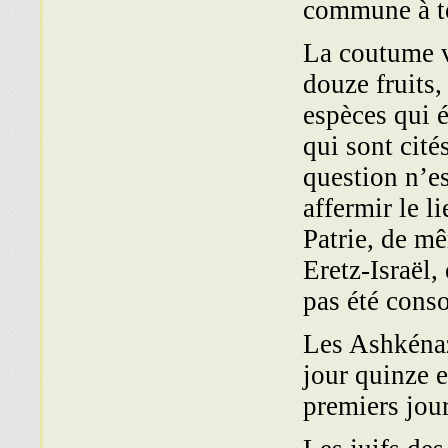
commune à to
La coutume v
douze fruits,
espèces qui é
qui sont cité
question n’es
affermir le l
Patrie, de mê
Eretz-Israël,
pas été cons
Les Ashkénaz
jour quinze e
premiers jou