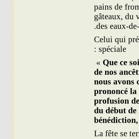
pains de from
gâteaux, du v
des eaux-de-v
Celui qui pr
spéciale :
«
Que ce soi
de nos ancêt
nous avons 
prononcé la 
profusion de 
du début de 
bénédiction, 
La fête se te