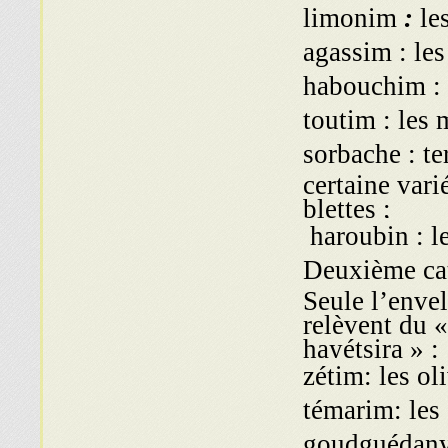
limonim
:
les
agassim : les
habouchim : 
toutim : les 
sorbache : t
certaine vari
blettes ;
haroubin : l
Deuxième caté
Seule l’envel
relèvent du 
hayétsira » :
zétim: les oli
témarim: les 
goudguédanyi