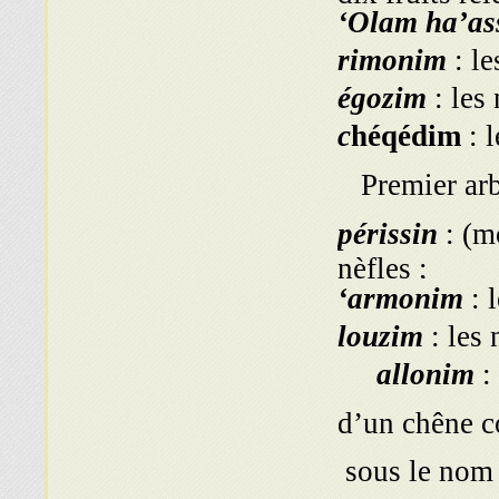
‘Olam ha’as
rimonim
: l
égozim
: les
c
héqédim
: 
Premier arbr
périssin
: (m
nèfles ;
‘armonim
: 
louzim
: les 
:
sous le nom