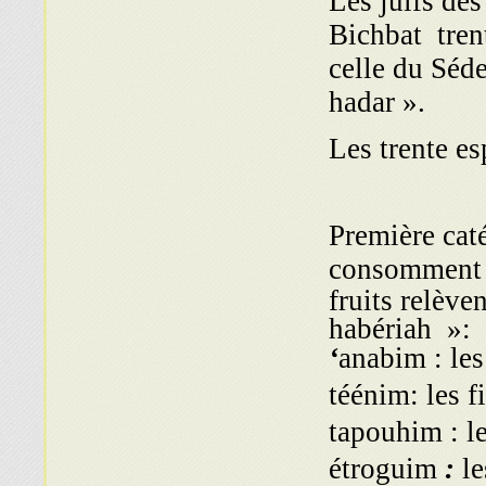
Les juifs de
Bichbat
tren
celle du Séde
hadar ».
Les trente es
Première caté
consomment te
fruits relèv
habériah »:
‘
anabim : les
téénim: les f
tapouhim : l
étroguim
:
le