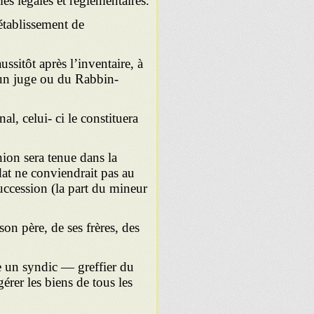
es légales et réglementaires.
tablis­sement de
sitôt après l’inventaire, à
d’un juge ou du Rabbin-
al, celui- ci le constituera
nion sera tenue dans la
at ne conviendrait pas au
uccession (la part du mineur
on père, de ses frères, des
 un syn­dic — greffier du
érer les biens de tous les