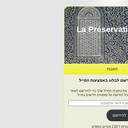
La Préservation, la Diff
תגובות
שם לבלוג באמצעות המייל
 את כתובת המייל שלך כדי להירשם לאתר
בל הודעות על פוסטים חדשים במייל.
בת
ר
טרוני
להירשם
 239 מנויים נוספים