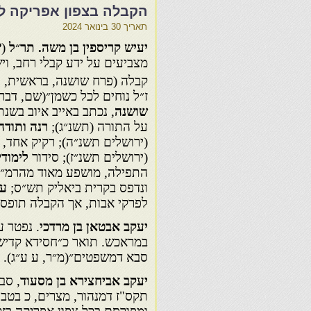
הקבלה בצפון אפריקה ל
תאריך
30 בינואר 2024
יעיש קריספין בן משה. תר״ל
(?
מצביעים על ידע קבלי רחב, וי
קבלה (פרח שושנה, בראשית, 
ז״ל נוחים לכל כשמן״(שם, דברים
שושנה
, נכתב באייב איוב בשנת
על התורה (תשנ״ג);
רנה ותודה
(ירושלים תשנ״ה); רקיק אחד,
(ירושלים תשנ״ז); סידור
לימודי
התפילה, מושפע מאוד מהרמ״ק,
ונדפס בקרית ביאליק תש״ס;
ענ
לפרקי אבות, אך הקבלה תופסת
יעקב אבטאן בן מרדכי
. נפטר ע
במראכש. תואר כ״חסידא קדיש
סבא דמשפטים״(מ״ר, ע ע״ג).
יעקב אביחצירא בן מסעוד
, סב
תקס"ז דמנהור, מצרים, כ בטבת