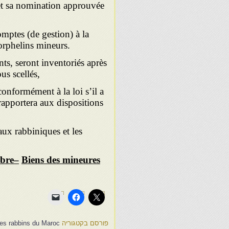
et sa nomi­nation approuvée
mptes (de gestion) à la
orphelins mineurs.
ts, se­ront inventoriés après
ous scellés,
confor­mément à la loi s’il a
 rapportera aux dispositions
aux rabbiniques et les
mbre
–
B
iens des mineures
פורסם בקטגוריה
des rabbins du Maroc