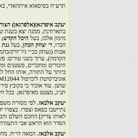
תרע״ח בסיסאוא איתהאדי, באז
יעקב איפרגאן(אלפרגאן) הצורף
בתארודנת, ממנה יצא בשנת שנ
מימון אלבז, בעל
היכל הקדש;
ו
חברו,
ר׳ יצחק הכהן
, בעל
גנת 
הקדמה), ערוך בשני טורים: פשט
חיבורים ומחברים, פשטנים ומ
ביותר על התורה, אותו החל ל
תנ״ג, מצטט מאיפרגאן. בכל חי
יעקב אלבאז.
לפי מסורת משפחת
נתיישבו בפאס וצפרו. בצפרו יד
לאותו צדיק] החכם השלם והכ
הסדר הוא הראש אבי התעודה כ
יעקב אלבאז.
המאה הי״ח. מחכמי