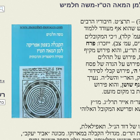
מן המאה הט"ז-משה חלמיש
) – תרצ״ט. חיבוריו הרבים
ש שהוא אף מעודד ללמוד
׳
עמ
קלד), ו״כי המקובלים
, עמ׳ צב). ייזכרו:
פרח
 תר״ע, והוא פירוש מקיף
, פירוש על תהלים
 פירוש על הגדה של פסח
 ה׳,
פירוש קבלי לסידור
 האר״י והשל״ה. נערך
« ד
ף שושן
, והוא פירוש
 בו מקום מועט.
רש
ר״ח אייר תרל״ג. מו״ץ
רשי
הנו
א ופרישא המקובל האלוהי
באת
ו של דוד הנ״ל. תאפילאלת,
 תר״ם. מגדולי הקבלה במארוקו. מכונה ״אביר יעקב״,