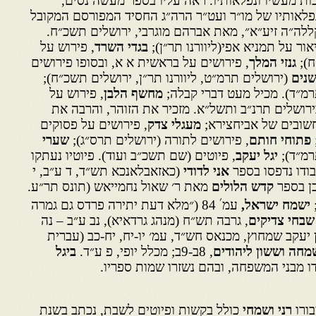
ות מעשיו ונפלאותיו. ראה עליו בספר מעשה נסים,
נפלאותיו של מו״ר ועט״ר הרה״ג החסיד המפורסם המקובל
לה״ה זיע״א״, מאת אברהם מוגרבי, ירושלים תשכ״ח.
יאור על תמניא אפי(ליוורנו תר״ן);
בגדי השרד
, פירוש על
ח);
גנזי המלך
, פירושים על בראשית א א, ובסופו פירושים
שנים
(ירושלים תרמ״ט, ליוורנו תר״ן, ירושלים תשכ״ח);
רמ״ד). מכיל מעט דברי קבלה;
מחשף הלבן
, פירוש על
רושלים תרנ״ב ותשל״א. מזכיר את הזוהר, והרבה את
חשובים של אביחצירא;
מעגלי צדק
, פירושים על פסוקים
פתוחי חותם
, פירושים לתורה (ירושלים תרס״ג);
שערי
רמ״ד);
יגל יעקב
, פיוטים (שם תשכ״ב ועוד). פיוטיו נעתקו
בודו נדפסו בספר
אני לדודי
(כאזאבלאנכא תש״ד, ד ע״ב, י
כן בספר
קדש הלולים
מאת ר׳ שאול נחמייאש (תונס תר״ע.
׳
;
ישמח ישראל,
עמ
84 (״מלא דעת יתירה פרדס גם גמרה
שבחי צדיקים
, גרבה תש״ח (מנהג גרדאיא), נב ע״ב – נה
 יעקב שמחוץ, מכנאס חש״ד, עמ׳ יו-יח, יח-כב (עברית
מחה וששון ליהודים
, 8ב-9ב; מכלל יופי, פ ע״ד.
ביגל
דו מבני המשפחה, ובהם נשזרו שמות ספריו.
בורו
רני ושמחי
כולל בקשות ופיוטים לשבת, נכתב בשנת