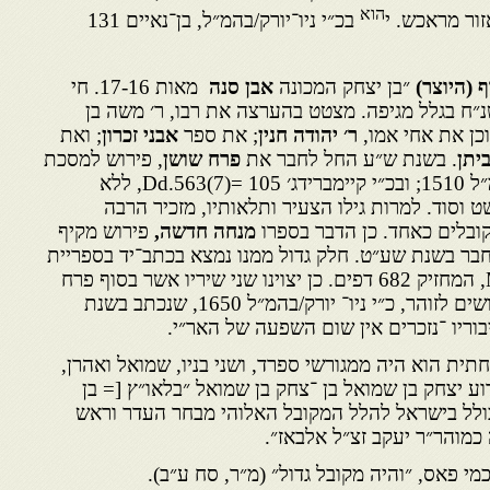
הוא
ור מראכש. י
בכ״י ניו־יורק/בהמ״ל, בן־נאיים 131
 (היוצר)
״בן יצחק המכונה
אבן סנה
מאות 17-16. חי
״ח בגלל מגיפה. מצטט בהערצה את רבו, ר׳ משה בן
כן את אחי אמו,
ר׳ יהודה חנין
; את ספר
אבני זכרון
; ואת
ביתן
. בשנת ש״ע החל לחבר את
פרח שושן
, פירוש למסכת
אבות (נעתק בכ״י ניו־יורק/בהמ״ל 1510; ובכ״י קיימברידג׳ 105 =(7)563.Dd, ללא
 וסוד. למרות גילו הצעיר ותלאותיו, מזכיר הרבה
קובלים כאחד. כן הדבר בספרו
מנחה חדשה,
פירוש מקיף
חבר בשנת שע״ט. חלק גדול ממנו נמצא בכתב־יד בספריית
אוניברסיטת ליברפול M12044, המחזיק 682 דפים. כן יצוינו שני שיריו אשר בסוף פרח
שושן. עוד אזכיר כי בקובץ פירושים לזוהר, כ״י ניו־ יורק/בהמ״ל 1650, שנכתב בשנת
בוריו ־נזכרים אין שום השפעה של האר״י.
ית הוא היה ממגורשי ספרד, ושני בניו, שמואל ואהרן,
וע יצחק בן שמואל בן ־צחק בן שמואל ״בלאו״ץ [= בן
ולל בישראל להלל המקובל האלוהי מבחר העדר וראש
מוהר״ר יעקב זצ״ל אלבאז״.
 פאס, ״והיה מקובל גדול״ (מ״ר, סח ע״ב).