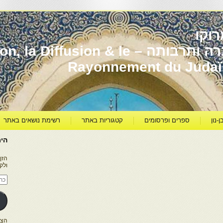
וקו
יהדות מרוקו עברה ותרבותה – usion & le
Rayonnement du Juda
ן-נון
ספרים ופרסומים
קטגוריות באתר
רשימת נושאים באתר
היר
הזן
ולק
כתו
דוא
אלק
הצטרפו ל