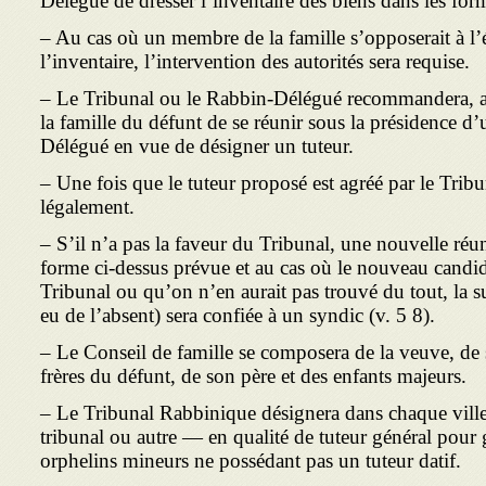
Délégué de dresser l’inventaire des biens dans les form
– Au cas où un membre de la famille s’opposerait à l’é
l’inventaire, l’intervention des autorités sera requise.
– Le Tribunal ou le Rabbin-Délégué recommandera, aus
la famille du défunt de se réunir sous la présidence 
Délégué en vue de désigner un tuteur.
– Une fois que le tuteur proposé est agréé par le Tribun
légalement.
– S’il n’a pas la faveur du Tribunal, une nouvelle réu
forme ci-dessus prévue et au cas où le nouveau candid
Tribunal ou qu’on n’en aurait pas trouvé du tout, la s
eu de l’absent) sera confiée à un syndic (v. 5 8).
– Le Conseil de famille se composera de la veuve, de s
frères du défunt, de son père et des enfants majeurs.
– Le Tribunal Rabbinique désignera dans chaque ville
tribunal ou autre — en qualité de tuteur général pour g
orphelins mineurs ne possédant pas un tuteur datif.