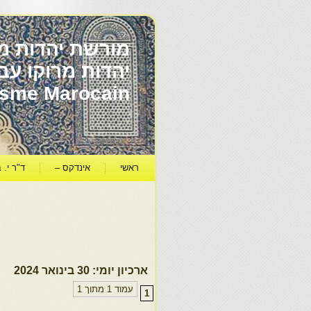
מורשת יהדות מר
ïsme Marocain
ראשי
אינדקס –
ד"ר י. ב
ארכיון יומי:
30 בינואר 2024
עמוד 1 מתוך 1
1