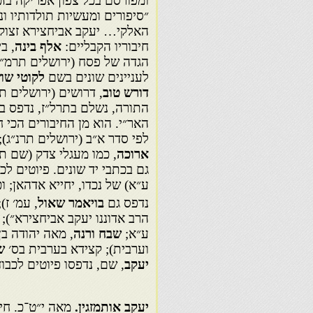
ומפורסם בכל צפון אפריקה בזכ
״סיפורים ומעשיות תולדותיו ו
האלקי… יעקב אביחצירא זצוקל
חיבוריו הקבליים:
אלף בינה
, ב
הגדה של פסח (ירושלים תרמ״
לעניינים שונים בשם
לקוטי שו
דורש טוב
, דרושים (ירושלים ת
התורה, נשלם בתרל״ז, נדפס בי
האר״י. הוא מן החיבורים הכי 
לפי סדר א״ב (ירושלים תרנ״ג);
ארוכה
, כמו מעגלי צדק (שם ת
גם בכתבי יד שונים. פיוטים לכ
ע״א) של נכדו, יחייא אדהאן; ו
נדפס גם
בויאמר שאול
, עמ׳ ז)
הרב אדוננו יעקב אביחצירא״);
ע״א;
שבח ורנה
, מאה יהודה בן
וערבית); קצידא בערבית בס׳
ש
יעקב
, שם, נדפסו פיוטים לכבו
יעקב אותמזגין.
מאה י״ט־כ. חי