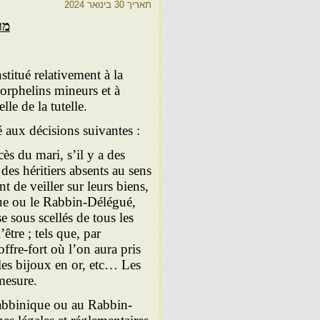
תאריך
30 בינואר 2024
מו
stitué relativement à la
 orphelins mineurs et à
lle de la tutelle.
é aux décisions suivantes :
cès du mari, s’il y a des
des héritiers absents au sens
 de veiller sur leurs biens,
ue ou le Rabbin-Délégué,
 sous scellés de tous les
’être ; tels que, par
ffre-fort où l’on aura pris
 les bijoux en or, etc… Les
mesure.
 rabbinique ou au Rabbin-