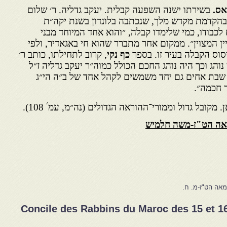
ס.
בשירתו ישנה השפעה קבלית. יעקב גדליה. ר׳ שלום
 בהקדמת מקדש מלך, שנכתבה בלונדון בשנת יקה״ת
שבח לכבודו, כמי שלימדו קבלה, ״והוא אחד המיוחד מבני
 המצוין״. ממקום אחר מתברר שהוא חי באגאדיר, ולפי
וס הקבלה בעיר זו. בספר
כף נקי
, קרוב לתחילתו, כותב ר׳
 נוהג וכך היה נוהג החכם הכולל כמוה״ר יעקב גדליה ז״ל
ו שבת אחים גם יחד משמשים לקהל אחד של ב״ה הי״ג
 חכמה״.
׳
ן. מקובל גדול וממורי־ההוראה הגדולים (נה״מ, עמ
108).
מאה הט"ז-משה חלמיש
אה הט"ז-מ. ח.
Concile des Rabbins du Maroc des 15 et 1