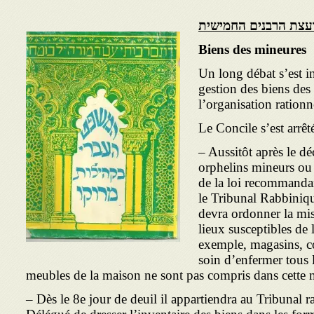
עצת הרבנים החמישית
B
iens des mineures
Un long débat s’est in
gestion des biens des
l’organisation rationne
Le Concile s’est arrêt
– Aussitôt après le dé
orphelins mineurs ou 
de la loi recommandant
le Tribunal Rabbiniq
devra ordonner la mise
lieux susceptibles de l
exemple, magasins, co
soin d’en­fermer tous
meubles de la maison ne sont pas compris dans cette 
– Dès le 8e jour de deuil il appartiendra au Tribunal