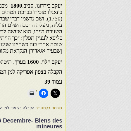
יעקב בירדוגו. סביב
.1800
מכנא
בוזאגלו מזכירו בברכת המתים
(1750). ושם נרשמו דברי 
עליה, מעלת החכם השלם הדיין
השערת בניהו, הוא שעשה לביס
כליפא לעניין תפלין: ״כך הייתי
שנטה אחרי בזה כשהיינו שנינ
[שבעיר אגאדיר] הנקראת מקור
יעקב הלוי.
1600 בערך
. תיטוא
הקבלה בצפון אפריקה למן ה
עמוד 39
פורסם בקטגוריה
הקבלה בצ אפ. למן המ
6 Decembre- Biens des
mineures