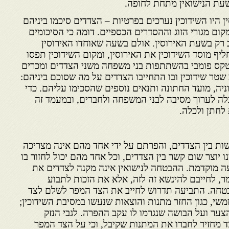
עת הנישואין מתחת לחופה.
ן היו השידוכין נערכים בפרטיות – הצדדים סיכמו ביניהם
מקום מגורי הזוג וההסדרים הכספיים. דומה כי הסיכומים
 רק בשעת האירוסין. אולם בשעה שאוחדו האירוסין
ליף מוסד השידוכין את האירוסין, ומקום השידוכין תפסו
 בטקס פומבי בהשתתפות בני משפחה משני הצדדים ומכרים
 שטר שידוכין ובו התחייבו הצדדים על מה שסוכם ביניהם:
ניה, מועד החתונה ותנאים נוספים שהסכימו עליהם. כדי
לה לערוך מסיבה לבני המשפחה ולחברים, ובמעמד זה
לחתן ולכלה.
ישות בין הצדדים, והפרתם על ידי אחד מהם אינה מצריכה
ו יוצר שום קשר בין הצדדים, וכל אחד מהם יכול לחזור בו
ה מוקדמת. ההבטחה לנישואין אינה מקנה לצדדים את
ר, לחייבם להינשא זה לזה, אלא את הזכות לתבוע
טחה. התביעה תדרוש לחייב את הצד המפר לשלם לצד
משי, כגון החזר מתנות והוצאות שנעשו במסיבת השידוכין;
הצער ועל הבושה שנגרמו לו עקב ההפרה. לגבי הנזק
 מחזיר לחברו את המתנות שקיבל, וכי על הצד המפר