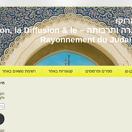
וקו
יהדות מרוקו עברה ותרבותה – usion & le
Rayonnement du Juda
ן-נון
ספרים ופרסומים
קטגוריות באתר
רשימת נושאים באתר
היר
הזן
ולק
כתו
דוא
אלק
הצטרפו ל