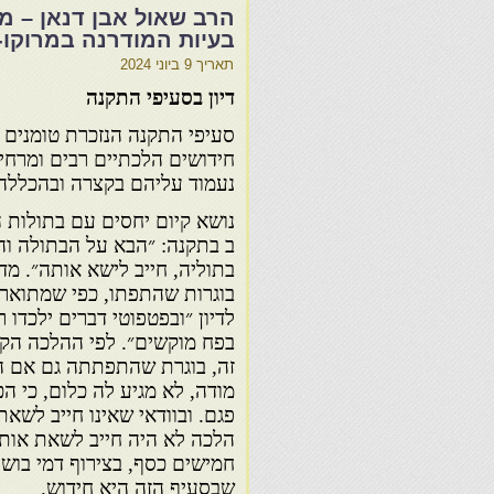
הרב שאול אבן דנאן – מנ
בעיות המודרנה במרוקו
תאריך
9 ביוני 2024
דיון בסעיפי התקנה
סעיפי התקנה הנזכרת טומנים 
חידושים הלכתיים רבים ומרחיק
נעמוד עליהם בקצרה ובהכללה
נושא קיום יחסים עם בתולות ה
ב בתקנה: ״הבא על הבתולה וה
בתוליה, חייב לישא אותה״. מד
בוגרות שהתפתו, כפי שמתואר
לדיון ״ובפטפוטי דברים ילכדו ר
בפח מוקשים״. לפי ההלכה הקיי
זה, בוגרת שהתפתתה גם אם 
מודה, לא מגיע לה כלום, כי ה
פגם. ובוודאי שאינו חייב לשא
הלכה לא היה חייב לשאת אות
חמישים כסף, בצירוף דמי בושת
שבסעיף הזה היא חידוש.