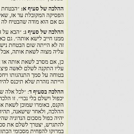
ההלכה של סעיף א:
״הבטחת הנ
הפסיקה המקובלת עד אז, שאי
גם אם הוא מודה שהבטיח לה וח
ההלכה של סעיף ג
: ״הבא על ה
ממנו חייב לישא אותה״. גם כ
זה לא הייתה שום הבטחת נישוא
עליה מצוה לשאת אותה, אבל אי
כן, אם מסרב לשאת אותה או אי
עליו התקנה לשלם לאשה פיצוי
בטוחה על סמך התנהגותו ויחס
הייתה נזהרת שלא תיכנס להירי
ההלכה בסעיף ד
: ״לכל אלה שח
יכפול וישלם בלי נכוי״. זו ה
הקנס, באומרו שמוכן לשאת או
ההלכה, ולאחר שישאנה, תהיה 
יהיה כפול מסכום הנדוניה שהי
להתגרש, יצטרך לשלם את סכום 
במרוקו להפחית מסכומי הכתובה,