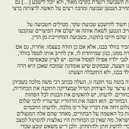
ת השבועה רועדת בקרבו מאוד, ולא יוכל לישבע […] גם
תחייב הנטען שבועה ומרבה רעים על האשה לרצותה ברצי
 חשוד להישבע שבועת שקר, מטילים השבועה על
יב הנטען לשאת אותה או ישלם את הפיצויים שנקבעו
 שהם חייבו בתקנה, כשבועה המחוייבת מן הדין.
כיר בוולד כבנו, אלא אם כן הודה בעצמו. אחרת, גם אם
 ממנו, כגון שמיוחדת לו, אין לחייב אותו לטפל בוולד,
י ילדיו אפילו לפסול אותם. יש לציין שבאסיפה
אנו הצעה, שבמקום שיש אומדנה שמוכח שאכן היא הרה
ולד כבנו, ולא התקבלה הצעתו.
 בוטה נגד תקנה זו, העלה בכתב רבי משה מלכה כשכיהן
וא ערער על הצידוק הגדול שמצדיקה התקנה את הבחורות,
חורים. לדעתו, יש להאשים את הבנות לכל הפחות
חורים. הוא הפנה את הרהוריו וערעוריו לרבי שלום
לום דחה את דבריו של ר״מ מלכה, ולדעתו החכמים
ת כל האשמה על הבחורים, מאחר שהם אלה המנצלים
ראל. מה שאין כן הבחורות היו נאלצות להסתגל למצב
כדי להשיג חתן ולהתחתן. ולכן ר״ש משאש קובע שכדי