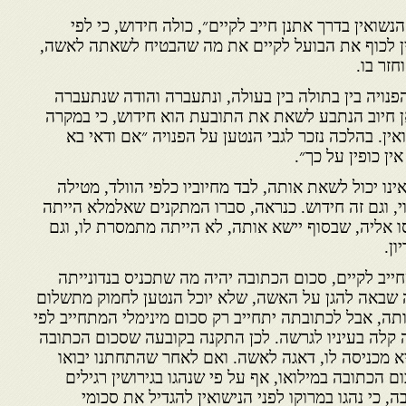
שואין בדרך אתנן חייב לקיים״, כולה חידוש, כי לפי
ן לכוף את הבועל לקיים את מה שהבטיח לשאתה לאשה,
זר בו.
פנויה בין בתולה בין בעולה, ונתעברה והודה שנתעברה
אן חיוב הנתבע לשאת את התובעת הוא חידוש, כי במקרה
ין. בהלכה נזכר לגבי הנטען על הפנויה ״אם ודאי בא
ן כופין על כך״.
נו יכול לשאת אותה, לבד מחיוביו כלפי הוולד, מטילה
, וגם זה חידוש. כנראה, סברו המתקנים שאלמלא הייתה
ו אליה, שבסוף יישא אותה, לא הייתה מתמסרת לו, וגם
ון.
ייב לקיים, סכום הכתובה יהיה מה שתכניס בנדונייתה
לכה שבאה להגן על האשה, שלא יוכל הנטען לחמוק מתשלום
תה, אבל לכתובתה יתחייב רק סכום מינימלי המתחייב לפי
קלה בעיניו לגרשה. לכן התקנה בקובעה שסכום הכתובה
א מכניסה לו, דאגה לאשה. ואם לאחר שהתחתנו יבואו
הכתובה במילואו, אף על פי שנהגו בגירושין רגילים
 כי נהגו במרוקו לפני הנישואין להגדיל את סכומי