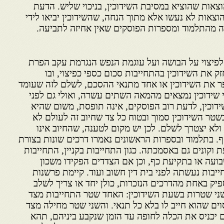
אות שהוציא במסיבת השידוכין, בניכוי שליש. הדעת
צאות לא נעשו אלא מתוך הנחה, שהשידוכין יביאו לידי
לה מהתלמוד ומספרות הפוסקים שאין אחיזה לתביעה.
פיצוי על הבושה ועל עוגמת הנפש הנגרמת עקב הפרת
זק את השידוכין בהתחייבות סכום כספי כפיצוי, ובו
ר את השידוכין או אחד מתנאי ההסכם, לשלם לזה שעומד
 שידוכין נמצאים מהמאה השתים עשרה, ואולי גם לפני
ידוכין, לדעת רוב הפוסקים, אינה תופסת, משום שהיא
בשטר השידוכין סמוך ובטוח כל צד שחיוב זה לעולם לא
מו ולא יצטרך לשלם. לכן יש מקום לטענה, שהחיוב אינו
ף. בתלמוד ובספרות הראשונים נאמרו דרכים שונות בצורת
וקונים גם באסמכתה. כגון התחייבות בקניין, התחייבות
בועה או בתקיעת כף, וכן אם הצדדים הפקידו משכון
יבות נעשתה לפני בית דין חשוב ועוד. קיימת פרשנות
יק באחת מהדרכים הנזכרות, כולן יחד או צריך לשלב
שני שטרות בשעת השידוכין: האחד שטר התחייבות מצד
ים שהוא חייב לו בלא כל תנאי. והשני שטר מחילה מצד
 יכניס את הכלה לחופה עד הזמן שנקבע ביניהם, תהא