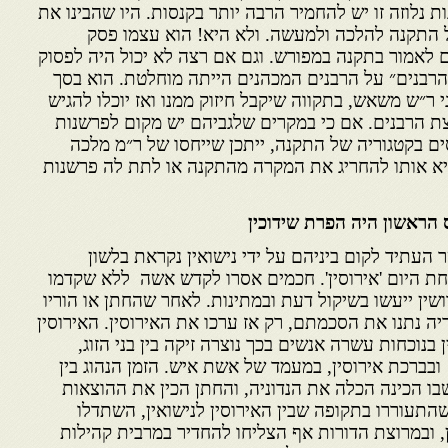
נלוזה זו יש להחמיר הרבה יותר בקנסות. היו שהבינו את
 התקנה להלכה ולמעשה. ולא היא! הוא עצמו פסק
 לאמור בתקנה במפורש. וגם אם רצה לא יכול היה לפסוק
רבנים״ על הרבנים המכהנים הייתה מוחלטת. הוא בסך
י ר״ש משאש, בתקווה שיקבל חיזוק ממנו ואז יוכלו להגיש
צת הרבנים. אם כי במקרים שלגביהם יש מקום לפרשנות
ים בקטגוריה של התקנה, ייתכן שייחסו של ר״מ מלכה
יא אותו להחריג את המקרה מהתקנה או לתת לה פרשנות
ס הראשון היה הפרת שידוכין
 העתיד לקום ביניהם על ידי נישואין נקראת בלשון
וֹוחת היום 'אירוסין'. חכמים אסרו לקדש אשה ללא שקדמו
ושין ייעשו בשיקול דעת ובמתינות. לאחר שהחתן או הוריו
ה נתנו את הסכמתם, רק אז ערכו את האירוסין. האירוסין
בנוכחות עשרה אנשים בכך נוצרה זיקה בין בני הזוג,
בברכת אירוסין, במעמד של אשת איש. הזמן הנהוג בין
שבו הכינה הכלה את הנדוניה, והחתן הכין את ההוצאות
שהתעוררו בתקופה שבין האירוסין לנישואין, השתדלו
 ובמרוצת הדורות אף הצליחו להחדיר במרבית קהילות