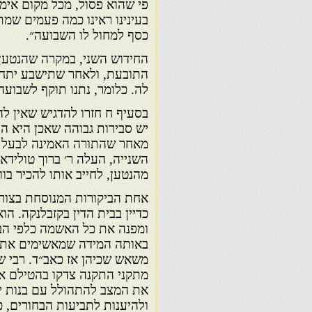
פי שהוא פסול, מכל מקום אימ
בעינינו ראינו כמה פעמים שמ
כסף למחול לו השבועה״.
החידוש השני, במקרה שהנטען
התובעת, ולאחר שתישבע יתחי
לה. כלומר, נתנו תוקף לשבועה
בסעיף ח חזרו להדגיש שאין לה
יש סבירות גבוהה שאכן היא הרה
מאחר שהתורה האמינה לבעל לגב
השנייה, העלה ר׳ ברוך טוליד
מהנטען, לחייב אותו להכיר בו
אחת הביקורות המנוסחת בצורה
כדיין בבית הדין בקזבלנקה. ה
ומפנה את כל האשמה כלפי הב
באותה המידה שמאשימים את הב
משאש שכיהן אז כאב״ד. רבי ש
מתקני התקנה צדקו בהטילם א
את המצב להתהולל עם בנות יש
ולהיענות לתביעות הבחורים, 