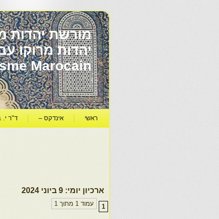
מורשת יהדות מר
ïsme Marocain
ראשי
אינדקס –
ד"ר י. ב
ארכיון יומי:
9 ביוני 2024
עמוד 1 מתוך 1
1