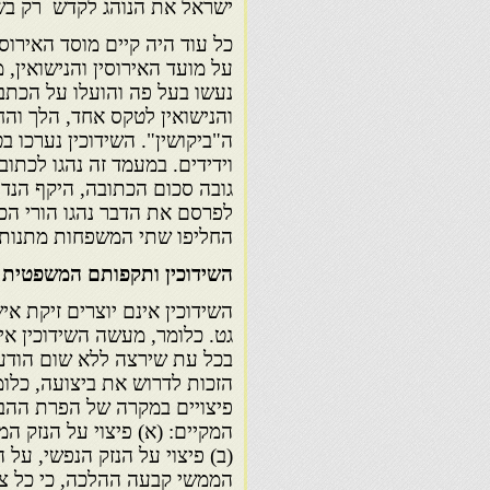
ישראל את הנוהג לקדש רק בש
כל עוד היה קיים מוסד האירוסי
על מועד האירוסין והנישואין, 
נעשו בעל פה והועלו על הכתב
והנישואין לטקס אחד, הלך והח
ה"ביקושין". השידוכין נערכו
וידידים. במעמד זה נהגו לכתוב
גובה סכום הכתובה, היקף הנדו
לפרסם את הדבר נהגו הורי הכ
החליפו שתי המשפחות מתנות 
השידוכין ותקפותם המשפטית
השידוכין אינם יוצרים זיקת א
גט. כלומר, מעשה השידוכין אינ
בכל עת שירצה ללא שום הודע
הזכות לדרוש את ביצועה, כלומ
פיצויים במקרה של הפרת ההב
המקיים: (א) פיצוי על הנזק המ
(ב) פיצוי על הנזק הנפשי, על 
הממשי קבעה ההלכה, כי כל צד