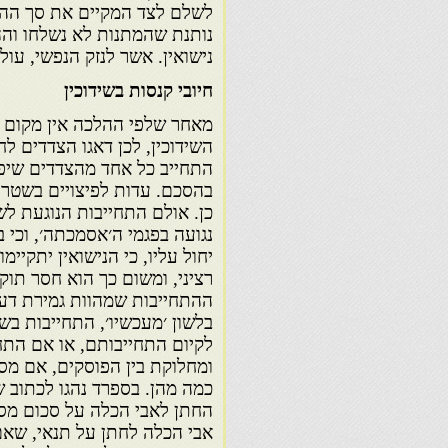
לשלם לצד המקיים את סך ההוצ
נותנת שהמתנות לא נשלחו וההו
נישואין. אשר לנזק הנפשי, עו
חיובי קנסות בשידוכין
מאחר שלפי ההלכה אין מקום ל
השידוכין, לכן דאגו הצדדים לח
התחייב כל אחד מהצדדים שיפ
בהסכם. עדות לפיצויים בשטרי
כן. אולם התחייבות הנוגעת לש
נגועה בפגמי ה׳אסמכתה׳, וכי 
יחול עליו, כי הנישואין יתקיי
רציני, ומשום כך הוא חסר תוק
ההתחייבות שמהוות גמירת דעת 
בלשון ׳מעכשיו׳, התחייבות בש
לקיום התחייבותם, או אם התחי
ומחלוקת בין הפוסקים, אם מספ
כמה מהן. בספרד נהגו לכתוב 
החתן לאבי הכלה על סכום מסו
אבי הכלה לחתן על תנאי, שאם