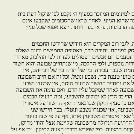
למינימום המוזכר בסעיף ה׳ נקבע לפי שיקול דעת בית
בר שהוא הגיוני. לאחר שראו שהסכומים שנקבעו אינם
 הרביעית, פי ארבעה ויותר. יוצא אפוא שכל עניין
 לגבי רוב המקרים היא חידוש שחידשו החכמים
סק לפניהם. יתירה מכך, באסיפה החמישית נדונה שאלת
הנטענים הם אנשים הפסולים לעדות לפי ההלכה, מאחר
ות נוספות, ולפי ההלכה, מי שנתחייב שבועה והוא חשוד
מת שעבר עבירה, בין של תורה בין של דבריהם, אין
 טוען טענת ברי, נשבע ונוטל. וכל זה אם חיוב השבועה
 אם נתחייב החשוד שבועת היסת, אין שכנגדו נשבע
 שבועה לאחר שמקבל עליו חרם. ואם נדמה את השבועה
רי מן הדין לא יכולים להשביעו, ומה הועילו חכמים
ם כן סעיף תיקון שבו נאמר: ״אף החשוד על איסורין
בועה, אזי שכנגדו נשבע ונוטל״. בכך חידשו שני
שאר איסורים משביעין אותו, אף על פי שזה בניגוד
הרתיעה הגדולה מהשבועה שקיימת אצל יהודי מרוקו,
יום המצוות, כפי שפורש בדברי הצעה לתיקון: ״כי אף על