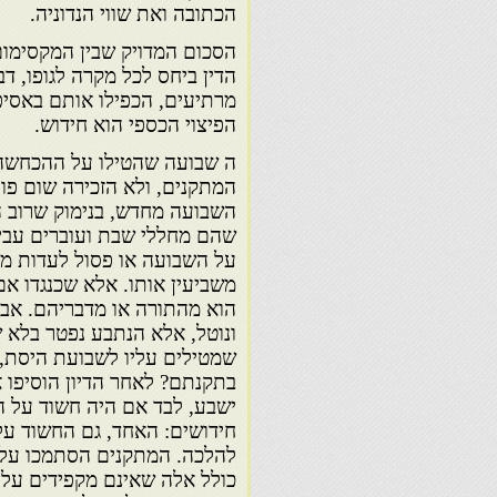
הכתובה ואת שווי הנדוניה.
הסכום המדויק שבין המקסימום 
הדין ביחס לכל מקרה לגופו, ד
מרתיעים, הכפילו אותם באסיפה
הפיצוי הכספי הוא חידוש.
ה שבועה שהטילו על ההכחשה,
המתקנים, ולא הזכירה שום פו
השבועה מחדש, בנימוק שרוב 
שהם מחללי שבת ועוברים עביר
על השבועה או פסול לעדות מח
משביעין אותו. אלא שכנגדו אם
הוא מהתורה או מדבריהם. אבל
ונוטל, אלא הנתבע נפטר בלא
שמטילים עליו לשבועת היסת, ה
בתקנתם? לאחר הדיון הוסיפו א
ישבע, לבד אם היה חשוד על הש
חידושים: האחד, גם החשוד על 
להלכה. המתקנים הסתמכו על 
כולל אלה שאינם מקפידים על ק