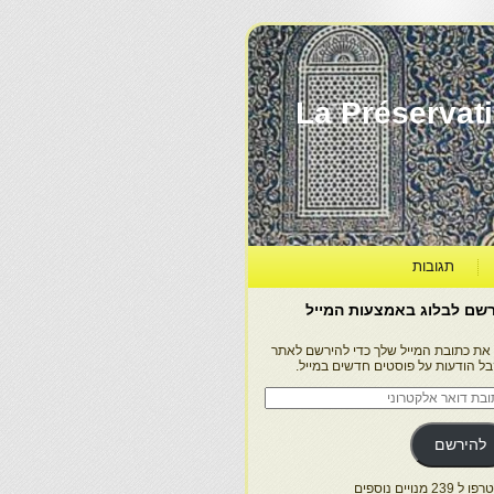
La Préservation, la Diff
תגובות
שם לבלוג באמצעות המייל
 את כתובת המייל שלך כדי להירשם לאתר
בל הודעות על פוסטים חדשים במייל.
בת
ר
טרוני
להירשם
 239 מנויים נוספים