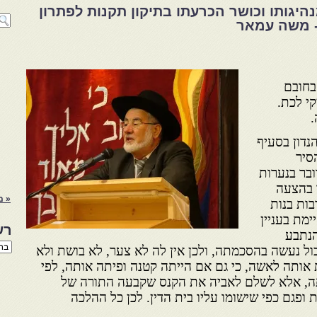
היגותו וכושר הכרעתו בתיקון תקנות לפתרון
- משה עמאר
בחובם
י לכת.
.
נדון בסעיף
סיר
ובר בנערות
 בהצעה
« מ
בות בנות
מת בעניין
רש
הנתבע
רשי
כול נעשה בהסכמתה, ולכן אין לה לא צער, לא בושת ולא
הנו
ת אותה לאשה, כי גם אם הייתה קטנה ופיתה אותה, לפי
באת
ה, אלא לשלם לאביה את הקנס שקבעה התורה של
 ופגם כפי שישומו עליו בית הדין. לכן כל ההלכה