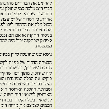
להרתיע את הבחורים מהתנהגות 
דברי ר״מ מלכה כמי שחולק על
בתביעות שהובאו לפניו בהתאם
אחרת, כי המרות של ״מועצת ה
הכול גילה את הרהורי ליבו לפנ
את הצעתם לדיון בכינוסי מוע
בניסוח התקנה או אם הם נכנס
לצידוק שבתקנה יכול היה להב
מצמצמת.
נושא שני שהועלה לדיון בכינו
הבטחה הדדית של בני זוג לקשר
חכמים 'שידוכין', ובלשוננו הר
לזה שידוכין, מתוך רצון שהקיד
ביקשו את הכלה המיועדת והורי
נעשו בפומבי באמצעות קידושין 
ומבחינת ההלכה הארוסה היא ו
האירוסין לנשואין היה כשנה, 
לנישואין. בשל תקלות ובעיות 
חכמים לצמצם את מרווח הזמן,