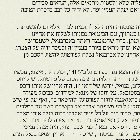
עליה שלא ״לסטות מתנאים אלה, הנראים סבירים
״אם יעלה העניין יפה, לא יהיה כל רבב בהכרת הטובה
 מובטחת היתה לא לתוכנית לבדה אלא גם להגשמתה.
כמתווך, וגם הביע את נכונותו לשלוח את אחיינו
 ומתן. ברור שהמועצה ראתה באברבנאל, לשעבר שר
ושא־ונותן מתאים ביותר בעניין זה וסמכה ידיה על הצעתו.
אחיינו של אברבנאל נשלח לפורטוגל להשיג הסכם מן
אברבנאל, שגזר דין מוות על בגידה הוצא נגדו בפורטוגל ב־1485, יכול היה, איפוא, עכשיו
גתה היתה תלויה ברצונה הטוב של פורטוגל. יש לייחס
את הדבר לעובדה שהמלך השליט, מנואל, יורשו של ז׳ואן ןII, היה אחיו של אותו דוכס
ו בסטובאל. על יחסו של מנואל למורדים־כביכול מעידה
 בראגאנצה לחזור לפורטוגל ולהישאר בה; ואף־על־פי שיש
לו על בני משפחת אברבנאל בקשירת קשר נגד המלכים
ר, סבור היה על כל פנים שסבלו רבות בגלל אותו מאבק,
עמים אלה, כפי שמסתבר, לא נטר איבה לבית אברבנאל,
ה. יוסף אברבנאל, כמו שכבר צוין, היה מנהל ענייני
פשר להניח בביטחה, שיוסף היה האחיין, שאברבנאל הציע