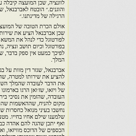
לוונציה, שכן המועצה קיבלה 
והוגנים.״ הובטח לאברבנאל, ש
הרגילה של מדינתנו.״
אולם הכרת הטובה של המועצה
שכן אברבנאל הציע את שירותו 
לפורטוגל כדי לנהל את המשא
בפורטוגל וכיום תושב ונציה, נ
לפיכך כמעט אין ספק בדבר, ש
המלך.
להציע את שירותו למטרה, שהש
של ויזאו, שז׳ואן הרגו בארמונ
העובדה, שהזמין את נסיכי בית
מקום להניח, שההאשמות שהוט
נחשבו בעיני מנואל כחסרות שח
שלמענו שילם אחיו בחייו. מט
ואף יתכן שהגה להם אהדה כמוס
הכספים של הדוכס מוויזאו, וא