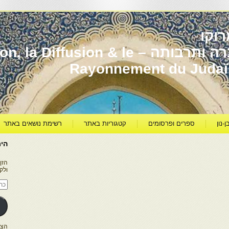
וקו
יהדות מרוקו עברה ותרבותה – usion & le
Rayonnement du Juda
ן-נון
ספרים ופרסומים
קטגוריות באתר
רשימת נושאים באתר
היר
הזן
ולק
כתו
דוא
אלק
הצטרפו ל