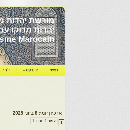
מורשת יהדות מר
ïsme Marocain
ראשי
אינדקס –
ד"ר י. ב
ארכיון יומי:
8 ביוני 2025
עמוד 1 מתוך 1
1