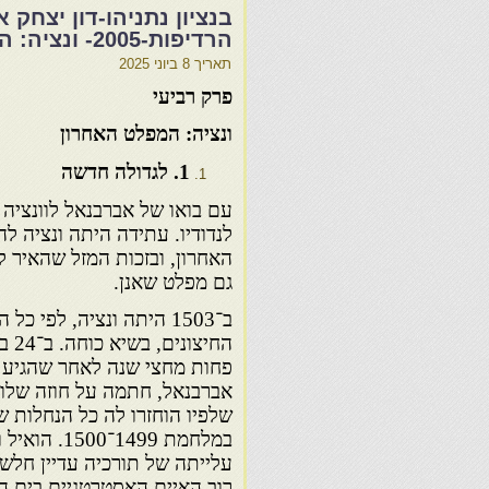
בנציון נתניהו-דון יצחק
הרדיפות-2005- ונציה: המפלט האחרון
תאריך
8 ביוני 2025
פרק רביעי
ונציה: המפלט האחרון
1. לגדולה חדשה
עם בואו של אברבנאל לוונציה
לנדודיו. עתידה היתה ונציה לה
האחרון, ובזכות המזל שהאיר ל
גם מפלט שאנן.
ב־1503 היתה ונציה, לפי כל
פחות מחצי שנה לאחר שהגיע 
אברבנאל, חתמה על חוזה שלום
שלפיו הוחזרו לה כל הנחלות 
במלחמת 1499־1500.
עלייתה של תורכיה עדיין חלשה
רוב האיים האסטרטגיים בים הת