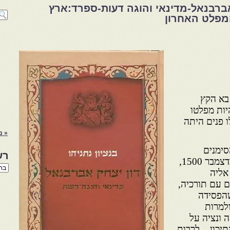
 אברבנאל-מדינאי והוגה דעות-ספרד:ארץ
 בא הקץ
יות מפלטו
ו פנים היתה
« מ
 הסימנים
רש
החיצונים, בשיא כוחה. ב־24 בדצמבר 1500,
רשי
אליה
הנו
באת
 עם תורכיה,
שהפסידה
 הואיל ולמרות
 ונציה על
יכון – לרבות