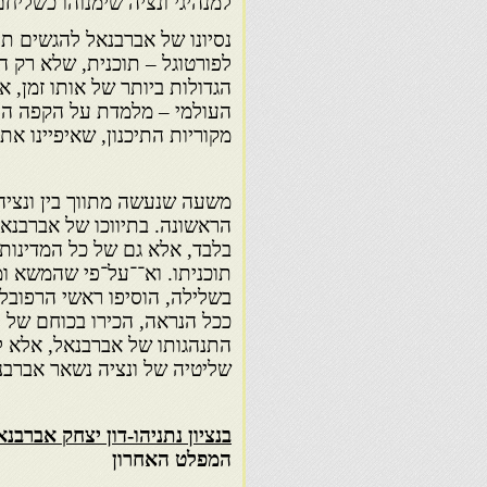
למנהיגי ונציה שימנוהו כשליחם
נסיונו של אברבנאל להגשים תו
לפורטוגל – תוכנית, שלא רק 
הגדולות ביותר של אותו זמן, 
העולמי – מלמדת על הקפה הע
מקוריות התיכנון, שאיפיינו את
משעה שנעשה מתווך בין ונציה 
הראשונה. בתיווכו של אברבנא
בלבד, אלא גם של כל המדינות 
תוכניתו. וא־־על־פי שהמשא ו
בשלילה, הוסיפו ראשי הרפובל
ככל הנראה, הכירו בכוחם של 
התנהגותו של אברבנאל, אלא ל
שליטיה של ונציה נשאר אברבנא
בנציון נתניהו-דון יצחק אברבנאל
המפלט האחרון