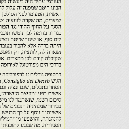
העולמי עתיד היה ליעשות בקרו
הבינו היטב שמפנה זה עלול לה
ראשית, הטעימו לפני הסולטן ה
למצרים, מה שקרה לוונציה וש
הסגר על החוף ההודי נגד הפו
כגון זו. בדומה לכך ניטשו תוכנ
לים סוף, או שיגור שייטת ונצי
היתה בררה אלא להכיר בעובדה
נשארה לה, לוונציה, רק האפשרו
שקיבלה קודם לכן ממצרים. אבל
בדרכי הים מפורטוגל לאירופה
בתקופה גורלית זו לרפובליקה ק
הגיש
Consiglio dei Diecrb,
מ
הסחר בתבלים, שגם ונציה וגם 
אישית בפני ״מועצת העשרה״, 
סיכום רשמי, שנשתמר לנו מיש
בבירור שמנהיגיה הנבונים של 
אישיותו.״ נוסף על כך הרגישו
להנהגתה, והושפעו מן ״המילי
הסניוריה. מה שנוגע לתוכניתו