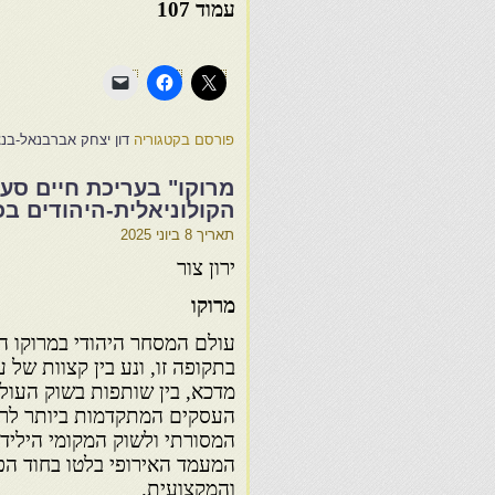
עמוד 107
פורסם בקטגוריה
דון יצחק אברבנאל-בנצי
מרוקו" בעריכת חיים סעדו
הקולוניאלית-היהודים ב
תאריך
8 ביוני 2025
ירון צור
מרוקו
עולם המסחר היהודי במרוקו הי
בתקופה זו, ונע בין קצוות של ע
מדכא, בין שותפות בשוק העולמ
העסקים המתקדמות ביותר לרי
המסורתי ולשוק המקומי הילידי
המעמד האירופי בלטו בחוד הפ
והמקצועית.