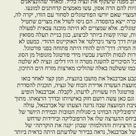
ב מפנה שיעקוף את ונציה כליל. ומאחר שהוונציאנים
יות להם הרה אסון, עשו מאמצים קדחתנים למונעו.
מצרי שאם יורשו הפורטוגלים לסחור עם הודו, יקרה לה,
כרה ייצא בהפסדה. הם ניסו לשדל את מצרים שתטיל
רטוגלים. אלא שמצרים לא היתה מוכנה צבאית לפעולה
יות, שהיו קשות ביותר לביצוע, כגון בניית תעלה מסואץ
אנית דרך מיצר גיברלטר אל האוקיינוס ההודי. כמעט לא
 המרה: דרך־הים להודו היתה פתוחה בפני פורטוגל.
ת לנסות ולהשיג עכשיו מידי פורטוגל מונופול מן הסוג
 הסיכויים להשגת מטרה זו היו דלים: ונציה לא שלטה
 כמו ששלטה באלה שהוליכו מארצות מזרח הים התיכון.
בע אברבנאל את מושבו בוונציה, וזמן קצר לאחר בואו
ועצת העשרה אדירת הכוח של ונציה, תוכנית להסדרת
פורטוגל היו עשויות, לדעתו, לקבלה. אברבנאל הופיע
וגם כאן עשה רושם חזק באישיותו ובדרך הרצאתו. מתוך
יבת המועצה שבה נדונה הצעתו של אברבנאל, עולה
הרפובליקה הבחינו ב״סגולות הטובות ובמידת היושר של
 ביחס ההערצה שלו אל הרפובליקה ובידידות שרחש
ם הרציניות וההולמות״ שבהן ״קנה את הוקרתה״ של
 של אברבנאל, נראה בבירור שלדעתם היתה כדאית ביותר