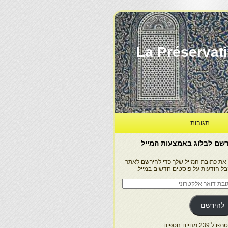
La Préservation, la Diff
תגובות
שם לבלוג באמצעות המייל
 את כתובת המייל שלך כדי להירשם לאתר
בל הודעות על פוסטים חדשים במייל.
בת
ר
טרוני
להירשם
 239 מנויים נוספים