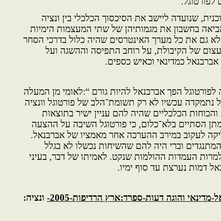
 לפורטוגל.
כנית, שנועדה ליישב את הסיכסוך הכלכלי בין ונציה
הביאה בחשבון את מגמותיהן של שתי המעצמות הימיות
אלא גם את כל מערך האינטרסים שהיה כלול בדרכי הסחר
צום של הקיבולת, על רוחב התפיסה וההשגה ועל
 אברבנאל כמדינאי וכאיש כספים.
לפורטוגל הפך אברבנאל להיות גורם “:לאומי מן המעלה
ל נתמקדה עכשיו לא רק תשומת־הלב של פורטוגל וונציה
והכוחות הכלכליים שהיה להם עניין ישיר בתוצאות
מתן הסתיים בלא־כלום, כי פורטוגל השיבה על ההצעה
יקה לעקוב במירב ההערכה אחר מאמציו של אברבנאל.
המתנגדים וברי היה להם שהשיחות נכשלו לא בגלל
מרות העמדות ההולמות שנקט. לאמיתו של דבר, בעיני
ל דמות נערצת עד סוף ימיו.
-מדינאי והוגה דעות-ספרד:ארץ הרדיפות-2005-
ונציה: