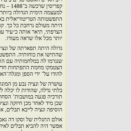
קפריסין שרכש
למעצמה הימית הגדולה ביותר.
התפשטותה הטריטוריאלית בא
היתה מעולם נרחבת כל כך. קו
הצרפתי, תיאר אותה כ״עיר עטו
יותר מכל אלו שראה מעודו.
גדולה היתה תפארתה של ונציה
שהתישו את כוחותיה. התפשטו
שנגרמו לה במלחמותיה עם התו
הצטמקו מחמת התפתחות חדשה 
להודו על־ ידי הספן ומגלה־הא
עושרה של ונציה נבע מן המונו
בלתי נדלה, שהודות לו יכלה 
תורכיה פגעה במושבות־ הסחר ש
שכן מיד לאחר מכן חיזקה ונצי
הוסיפה ונציה לייבא תבלים, א
אולם התגלית של וסקו דה גאמ
אפשר היה להביא תבלים לאירופ