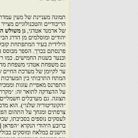
תמונה מעניינת של מעין עמדת ב
הריבודיים והטכנולוגיים מצייר 
של ארמנד אטדגי,
גן משולש ה
יהודים ומוסלמים מן הדרג הבי
הילידית בעיר המתפתחת קזבל
פרנסתם בכרך. הספר מבוסס על
וכנער בשנות החמישים. כמו ר
גם משפחת אטדגי משפחת מהגרי
ער לקיומן של מערכת החיים ש
המתח התרבותי בין המערכות נ
התפרנס מאפיית עוגות וממכיר
על ההצדקה לתואר זה: ״מקררי
״הקונדיטוריה שלנו״). הוא מדמ
צרפתים ומגחך על התהום הפעו
לעסקים נוספים בסביבתו, שכל 
ברובע היהודי הנקרא ״הפראן [
הישנים במלאח ומוסקים בבולי