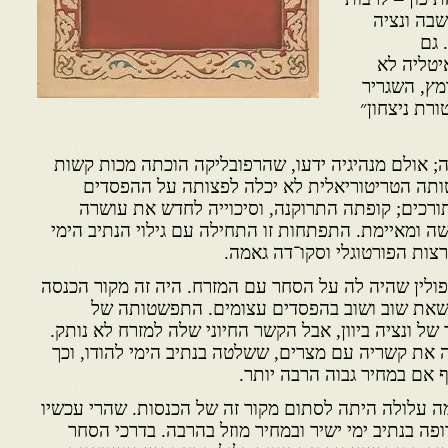
ה ב־1488 – נחשבה ונציה
 גם
יטליה לא
מץ, השגריר
רת ניצחון״
; אולם מנהיגיה ידעו, שהרפובליקה הוכתה מכות קשות
תה הטריטוריאלית לא יכלה לפצותה על ההפסדים
רכים; קופתה התרוקנה, וסיכוייה לחדש את עושרה
ומאיימת. התפתחות זו התחילה עם גילוי הנתיב הימי
רצות הפורטוגלי וסקו־דה גאמה.
פולין שהיה לה על הסחר עם המזרח. היה זה מקור הכנסה
לשאת שוב ושוב בהפסדים עצומים. התפשטותה של
ל ונציה ביוון, אבל הקשר החיוני שלה למזרח לא נותק.
ה את קשריה עם מצרים, ששלטה בנתיב הימי להודו, וכך
ף אם במחיר גבוה הרבה יותר.
ה עלולה היתה לסתום מקור זה של הכנסות. שהרי עכשיו
ה בנתיב ימי ישיר ובמחיר מוזל בהרבה. בדרכי הסחר