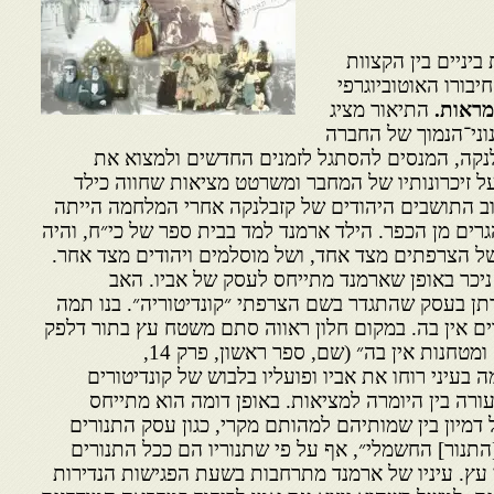
יניים בין הקצוות
חיבורו האוטוביוגרפי
מראות.
התיאור מציג
נוני־הנמוך של החברה
נקה, המנסים להסתגל לזמנים החדשים ולמצוא את
 זיכרונותיו של המחבר ומשרטט מציאות שחווה כילד
וב התושבים היהודים של קזבלנקה אחרי המלחמה הייתה
ם מן הכפר. הילד ארמנד למד בבית ספר של כי״ח, והיה
ל הצרפתים מצד אחד, ושל מוסלמים ויהודים מצד אחר.
יכר באופן שארמנד מתייחס לעסק של אביו. האב
תן בעסק שהתגדר בשם הצרפתי ״קונדיטוריה״. בנו תמה
ם אין בה. במקום חלון ראווה סתם משטח עץ בתור דלפק
תצוגה. גם מערבלים חשמליים ומטחנות אין בה״ (שם, ספר ראשון, פרק 14,
ה בעיני רוחו את אביו ופועליו בלבוש של קונדיטורים
רה בין היומרה למציאות. באופן דומה הוא מתייחס
דמיון בין שמותיהם למהותם מקרי, כגון עסק התנורים
התנור] החשמלי״, אף על פי שתנוריו הם ככל התנורים
 עץ. עיניו של ארמנד מתרחבות בשעת הפגישות הנדירות