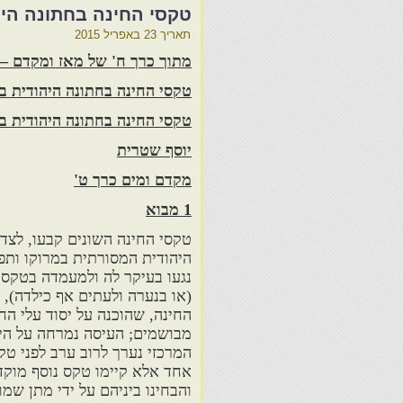
טקסי החינה בחתונה היה
תאריך
23 באפריל 2015
מתוך כרך ח' של מאז ומקדם – 
טקסי החינה בחתונה היהודית ב
טקסי החינה בחתונה היהודית 
יוסף שטרית
מקדם ומים כרך ט'
1 מבוא
טקסי החינה השונים קבעו, לצד
היהודית המסורתית במרוקו ותפ
נגעו בעיקר לה ולמעמדה בטקסי 
(או בנערה ולעתים אף כילדה),
החינה, שהוכנה על יסוד עלי הח
מבושמים; העיסה נמרחה על היד
המרכזי נערך לרוב ערב לפני טק
אחד אלא קיימו טקס נוסף מוקד
והבחינו ביניהם על ידי מתן שמ