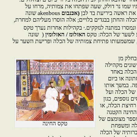
 שמו נר דולק, שעה שפתחו את צמותיה, מרחו על
את ראשה ביריעת בד לבן
(אכּנבום
akenbous שונה
 fלל הלבשת הכלה והחתן בבגדים בלויים; אלה הוסרו מעליהם למחרת,
,
נמסרו במתנה לנזקקים.
בקהילות אחרות נערך טקס
 לשער של הכלה: טקס
האזלומ / האזלומין
( שונה
מקורazloum – azloumin), שמשמעותו פתיחת צמותיה של הכלה ופרישת השער על
בחלק מן
 שונים מקהילה
 הכלה באחד
ונה או ביום
פה. במשך אותו
 של הכלה ועל
ם נוספים, כגון
חיצת הכלה, או
חינה הקטנה
מספר מצומצם של
טקס החינה
לה ומשפחת
חברותיה של הכלה