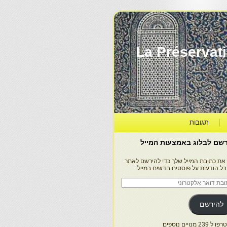
La Préservation, la Diff
תגובות
שם לבלוג באמצעות המייל
 את כתובת המייל שלך כדי להירשם לאתר
בל הודעות על פוסטים חדשים במייל.
בת
ר
טרוני
להירשם
 239 מנויים נוספים