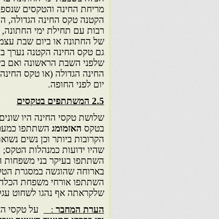
מריחת החינה והטקסים שנספח
הקטנה טקס החינה הגדולה, הי
רבות עם תחילת ימי החתונה, ה
של החתונה או ביום שבת עצמו,
גם טקס החינה הקטנה נערך בע
שלפני השבת הראשונה ואם בימ
החינה הגדולה (או טקס החינה 
יום לפני החופה.
2.5
המשתתפים בטקסים
שלושת טקסי החינה היו שונים
בטקס
האזמומג
השתתפו כמעט ת
הקרובות ביותר וכן נשים נשוא
שהיו ידועות כמנהלות הטקס; 
השתתפו בעיקר בני משפחות הכ
בארוחה שהוגשה במסגרת הטקס.
השתתפו אורחי משפחת הכלה, ש
שלקראתה אף נהגו לשחוט עגל 
הערת המחבר
: