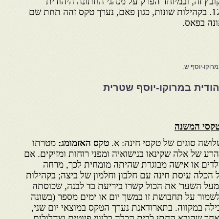
ובץ זה, ובמיוחד הפרק על מנהגי החתונה היהודית
בתארודאגת, ובכלל זה הערה 12. בקהילות שונות, כגון פאם, נערך טקס זהה תחת שם
נה בפאס.
רוקו-יוסף ש.
ודית במרוקו-יוסף שטרית
טקסי המשנה
לושה סוגים של טקסי חינה: א.
טקס האזמומג:
מטרתו
הרע של אלה שקינאו בנישואיה ומפני רוחות ומזיקים. אם
לדים או אישה מבוגרת שהיתה מומחית לכך, מרחה
כלה עיסת חינה עם חלבון וחלמון של ביצה; בקהילות
 מעל השער' את הכול קשרו ביריעת בד לבנה, שכוסתה
מור על תחבושת זו במשך יום או ימים מספר (בשונה
לה במקווה. בתארודאנת נערך הטקס במוצאי יום שני,
ר שהובא החתן לבית הכלה בליווי פיוטים וצהלולים.