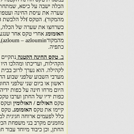
הכלה ישבה על כיסא, שמתחתיו
שערה את עיסת החינה ועטפו 
מהמקור). הטקס
כשרחצו את שערה של הכלה, ו
האזמומג
אחרי טקס אחר שנגע
מה
כתפיה.
ב.
טקס החינה הקטנה
נתקיים 
הקהילות, ועריכתו ומהלכו היו
לקהילה. הוא נערך לרוב בבית
מערבי השבוע שלפני שבוע החת
ראשון או ביום שני שלפני החו
היום מרחו חינה על כפות ידיה
כפות ידיו של החתן וערבו טקסי
טקס
האזלום / האזלומין
וטקס ר
קיימו את טקס
האזמומג.
טקס ה
כלל לפעמים ארוחה חגיגית ל
מוזמנים מקרב בני משפחת הכ
החתן, וכן כיבוד מיוחד עבור 