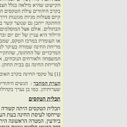
הקישוט שהיא מילאה בגלל הצב
בקרב היהודים עילת הטקסים הי
קיום פעולות מגיות מגוננות ד
החתונה ייתכן גם שנוער קשר בי
הבתולים. אולם אצל המוסלמים 
היילוד היא עניין של יום יום ו
או העומדת במרכז הטקס, שמבוצ
מריחת החינה שמורה בעיקר לטק
המרכזיים של החתונה, שהתקיימ
המשפחה ולאורחים הנוכחים, או
למריחת החינה גם בבית החתן.
[1] על טקסי החינה בקרב האוכלוסיות הברבריות והמוסלמיות במרוקו ראו וסטרמרק,
הערת המחבר
: הנשים היהודיו
שערותיהן. כמו בן נערך בקהילות
תכלית הטקסים
תכלית הטקסים היתה קשורה כנ
שייחסו לעיסת החינה בעת העתי