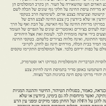
ע האדום העז שהשאירה על העור. הן בקרב המוסלמים הן
א מריחת עיסת החינה על חלקי גוף שונים של הכלה לשם
רך קישוטה וצביעתה בצבע אדום. לשימושה הרב בטקסי
ודעין או שלא ביודעין בין צבע החינה לצבע הדם של
במרוקו מריחת החינה על גוף האישה, על הבת ואף על הרך
ברובה לעתים בציורים גאומטריים שונים על הגפיים של העומד
עים בידי אישה מומחית לכך. לעומת זאת אצל היהודים
סי החתונה, ואינה מלווה בציורים כלשהם. בטקסי החינה
ו תמיד בבית הכלה, מורחים חינה גם לחתן, לקרובי
לם על כפות ידיהם בלבד. אצל המוסלמים התקיימו טקסים
ת השתמשו באופן סדיר בתמיסת חינה לחיזוק צבע
 יהודי מרוקו טקס חינה בחגיגות הבר־מצווה.
ראה, כאמור, בסגולות הטיהור, החיטוי וההגנה המגיות
קה, ואשר מיוחסות לה גם בימינו, ביודעין או שלא
ביודעין. המטרה הראשונה היתה להגן על הFלה ועל החתן מפגי מזיקים ומפני עין הרע