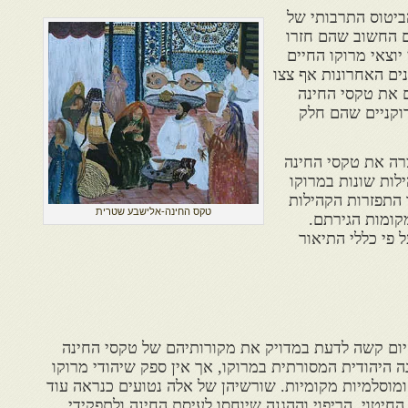
ביטוס התרבותי של
ם החשוב שהם חזרו
יוצאי מרוקו החיים
ים האחרונות אף צצו
 את טקסי החינה
וקניים שהם חלק
רה את טקסי החינה
לות שונות במרוקו
התפזרות הקהילות
טקס החינה-אלישבע שטרית
קומות הגירתם.
 פי כללי התיאור
יום קשה לדעת במדויק את מקורותיהם של טקסי החינה
ה היהודית המסורתית במרוקו, אך אין ספק שיהודי מרוקו
ת ומוסלמיות מקומיות. שורשיהן של אלה נטועים כנראה עוד
חיטוי, הריפוי וההגנה שיוחסו לעיסת החינה ולתפקידי