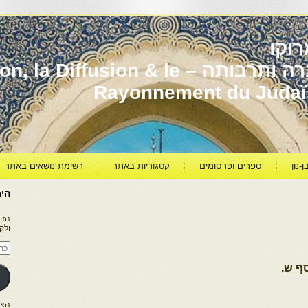
וקו
יהדות מרוקו עברה ותרבותה – usion & le
Rayonnement du Juda
ן-נון
ספרים ופרסומים
קטגוריות באתר
רשימת נושאים באתר
היר
הזן
ולק
כתו
דוא
אלק
ף ש.
הצטרפו ל