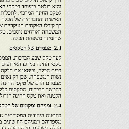
דרך קישוט חלקים שונים בגופ
והיא בולטת במיוחד בטקסי
האז
לטקס החינה המרכזי. לתכלית 
האישית והחברתית של הכלה 
כך קיבלו הטקסים העיקריים שק
המשפחה ואורחים נוספים. טקס
שהזמינה משפחת הכלה.
2.3
מעמדם של הטקסים
לעד טקס שבע הברכות, הממסד 
טקסי החינה במרכז האירועים 
בבית הכלה, וביטאו את חלקה 
נשות המשפחה, שכן רק נשים מ
מעמדם הרם של טקסי החינה נוב
בהמשך הדברים, הטקסים כללו
הקטנה ואת טקס החינה הגדולה
2.4
זמניהם ומקומם של הטקס
בחתונה היהודית המסורתית נע
מספריהם וזמניהם היו שונים מ
הכלה בשבעת ימי החתונה עד לי