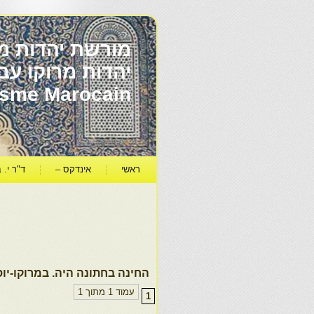
מורשת יהדות מר
ïsme Marocain
ראשי
אינדקס –
ד"ר י. ב
החינה בחתונה היה. במרוקו-יוס
עמוד 1 מתוך 1
1