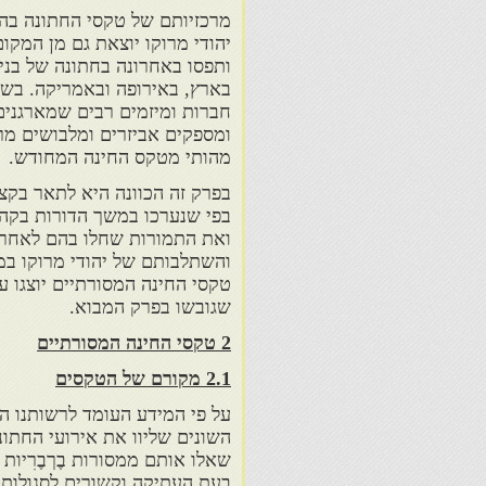
מרכזיותם של טקסי החתונה בה
יהודי מרוקו יוצאת גם מן המקו
ותפסו באחרונה בחתונה של בני 
בארץ, באירופה ובאמריקה. בשנ
חברות ומיזמים רבים שמארגנים
ומספקים אביזרים ומלבושים מר
מהותי מטקס החינה המחודש.
בפרק זה הכוונה היא לתאר בקצ
בפי שנערכו במשך הדורות בקהי
ואת התמורות שחלו בהם לאחר 
והשתלבותם של יהודי מרוקו במ
טקסי החינה המסורתיים יוצגו על
שגובשו בפרק המבוא.
2 טקסי החינה המסורתיים
2.1 מקורם של הטקסים
על פי המידע העומד לרשותנו ה
השונים שליוו את אירועי החתונ
שאלו אותם ממסורות בֶרְבֶרִיו
בעת העתיקה וקשורים לסגולות ה