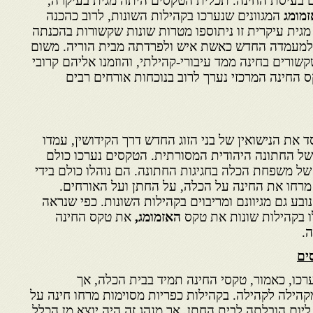
ם בעיסת החינה. תכלית הטקסים היתה מגית בעיקרה,
מומג
המגוונים שנערכו בקהילות השונות, לרוב כהכנה
מגית עיקרית זו ניתוספו מטרות שונות שקשורות בהכנתה
למעמדה החדש כאשת איש ולפרדתה מבית הוריה. משום
שורים בחינה ממד עיבורי-קהילתי, והוזמנו אליהם קרובי
 החינה המרכזי נערך לרוב בנוכחות אורחים רבים
את הנישואין של בני הזוג החדש דרך הקידושין, עמדו
של החתונה היהודית המסורתית. הטקסים נערכו כולם
של משפחת הכלה בחגיגות החתונה. הם נוהלו כולם בידי
רחו את החינה על הכלה, על החתן ועל האורחים.
ע גם מגיוונם ומריבוים בקהילות השונות. כפי שנראה
 בקהילות שונות את טקס
האזמומג,
את טקס החינה
.
ים
רכו, כאמור, טקסי החינה תמיד בבית הכלה, אך
קהילה לקהילה. בקהילות כפריות מסוימות מרחו חינה על
ום הובלתה לבית החתן, אך מנהג זה היה יוצא מן הכלל.