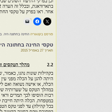
וכן בפרקי התיעוד השונים שבק
אחר. ראו בפרק על טקסי החתו
פורסם בקטגוריה
החינה בחתונה היה. במ
טקסי החינה בחתונה היה
תאריך
27 באפריל 2015
2.2
מהלך הטקסים ו
בקהילות שונות נהגו, כאמור, ש
היתה להגן על הכלה מפני עין 
הכלה, או אישה נשואה ואם לי
במהלך הטקס על שערותיה של ה
רבות הוסיפו לכך תמרים וראי
במטפחת. הכלה היתה חייבת לש
בכל קהילה) עד לפני טקס הטבי
במסגרת טקס החינה הקטנה לאח