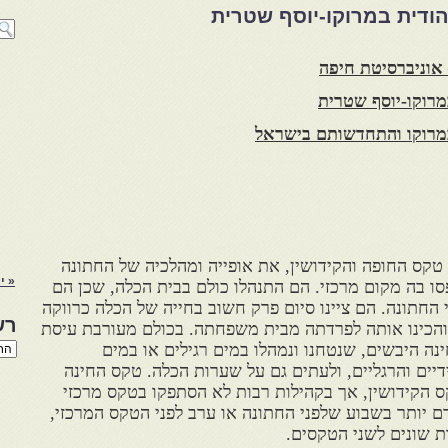
ודית במרוקו-יוסף שטרית
אוניברסיטת חיפה
מרוקו-יוסף שטרית
במרוקו והתחדשותם בישראל
 טקס החופה והקידושין, את אופייה ומהלכיה של החתונה
« י
סו בה מקום מרכזי. הם התנהלו כולם בבית הכלה, שכן הם
החתונה. הם ציינו סיום פרק חשוב בחייה של הכלה כרווקה
רש
 והכינו אותה לפרדתה מבית משפחתה. בכולם מעורבת עיסת
רשי
ינה היבשים, שנטחנו ונמהלו במים רגילים או במים
הנו
יים והרגליים, ולעתים גם על שערות הכלה. טקס החינה
באת
ס הקידושין, אך בקהילות רבות לא הסתפקו בטקס מרכזי
ם יותר בשבוע שלפני החתונה או ערב לפני הטקס המרכזי,
ות שונים לשני הטקסים.