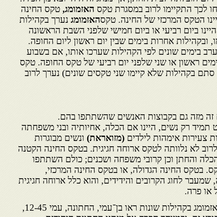
ו לכך התקיימו לרוב במסגרת טקס
האזמומג,
טקס החינה
ינו הטקס המרכזי של החינה. טקס
האזמומג
נערך בקהילות
יינו ביום רביעי או ביום חמישי שלפני השבת הראשונה
 ובקהילות אחרות בימים שבין יום ראשון ליום החופה.
רב בימים שונים לפי הקהילות שערכו אותו, אם בשבוע
ים ראשון או שני שלפני יום רביעי של טקס החופה. טקס
סתם בקהילות שלא קיימו שני טקסים שונים) נערך לרוב
 זה מזה גם בקבוצות האנשים שהשתתפו בהם.
מיד רק נשים, היינו אם הכלה, אחיותיה ובני משפחתה
ות צעירות אימהות לילדים
(מזואראת)
ונשים מבוגרות
לרוב לא נלוותה לטקס ארוחה חגיגית. בטקס החינה הקטנה
לה והחתן וכן קרובי משפחה ושכנים; כולם השתתפו
 בטקס החינה הגדולה, או בטקס החינה המרכזי,
מעבר לחוג הקרובים והידידים, והוא כלל ארוחה חגיגית
או פרה.
על טקסי האזמומג בקהילות שונות ראו בן־עמי, החתונה, עמי 12-45,