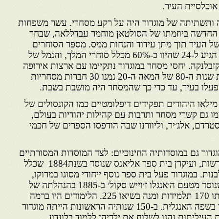
ה ותשתיתה של מוגדור היה על רקע מסחרי. עשר משפחות
ר החדשה ביוזמתו של הסולטאן מוחמר עבדללאה, שבחר
ל העיר תוך מתן עידוד והנחות ממס. מספר הסוחרים
היהודים בתחילת המאה ה-19 הגיע ל-24 שהיוו כ-60% מכלל סוחרי המלך, והנמל של
קזבלנקה. יחסי מסחר במוגדור נתקיימו עם ארצות אירופה
וביניהן אנגליה וצרפת. בראשית שנות ה-80 של המאה ה-20 נמנו 30 חברות מסחריות
ילאו היהודים תפקידים דיפלומטיים כמו הקונסולים של
ו גם קשרי מסחר ותרבות עם קהילות יהודיות בעולם,
סטרדם, אלג׳יר, וליוורנו שבה הודפסו הספרים של חכמי
גדור גם במוסדותיה החינוכיים: לצד המוסדות המסורתיים
ללימודי קודש פעלו מסגרות חדשות, ועיקרן בית ספר אליאנס שנוסד בשנת1884 שכלל
נות. במוגדור פעל בית ספר נוסף ייחודי מסוגו במרוקו,
בית ספר לבנות ׳כבוד ואומץ׳ שנוסד מטעם ה׳אנגלו ז׳וייש סקול׳ ב-1885 בהנהלתה של
סטילה קורקוס שאכלס בתחילתו 170 תלמידות ומנה בשיאו 225. הלימודים היו ברמה
גבוהה, ורוב השיעורים התנהלו בשפה האנגלית. ב-150 שנותיה הראשונות הייתה מוגדור
יליתות נהגו לשלוח את ילדיהן ללמוד בלונדון.