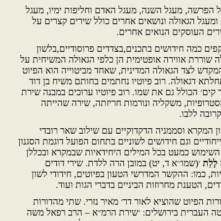
 הפרשה, מעגל השנה, מעגל האדם וחליפות ימיו, מעגל
ומעגל הגאולה ונושאים אחרים כולל שירים קצרים על
רים העוסקים הנואים אחרים.
ים כמה חידושים בתכנים,בצדדים פרוסודיים,בלשון
לה שוררת אווירה אופטימית הן כלפי הגאולה המשיחית על
המקדש לצד הגאולה המדינית, שאחד מביטוייה הוא הפיוט
לתא דגאולה. רוב פיוטיו נחתמים בחותם משיח בן דוד
דוד קים׳ הכולל גם את שמו. רוב פיוטיו ערוכים במבנה שירת
סטרופיות, משקליה ונורמות חריזתה, שירה שהייתה
קרובה ללבו.
שון המקרא וסממניה הדקדוקיים עם שילוב שאר רובדי
ייחודיים וגם חידושים לשוניים בתחום הפועל דוגמת הסגנון
השימוש כמעט בכל המילים היחידאיות שבמקרא ובכללן
 לָלַת
׳(שמו׳׳א ד, יט) במובן הרה ללדת. שירי דודים
ות, כמו: ההקשר המדרשי הטעון בפיוטים, חידודי לשון
דים, הטענת מחרוזות הביניים בדברי הגות ועוד.
ות הפיוט שהוציא לאור דר׳ מאיר נזרי. שתי מהדורות
יטה העברית בירושלים: ׳שירת הרמ״א – הרב רפאל משה