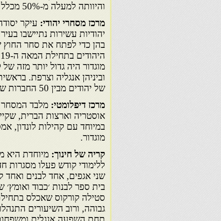
והיוותה למעלה מ-50% מכלל אוכלסיית העיר.
מרכז מסחרי יהודי:
עיקר יסוד
יהודיות עשירות נתיישבו בעי
בהן כדי לפתח את סחר החוץ ש
מוגדור היה גדול יותר מזה של 
של יהודים מבין 50 החברות שפעלו בעיר, עד כדי כך שהמסחר היה מושבת בשבת.
מרכז דיפלומטי:
מלבד המסחר מ
אוסטריה וארצות הברית, שקיימ
במיוחד עם קהילות לונדון, אמ
מוגדור.
קריה של חינוך:
מיוחדת היא מו
שני אגפים, אחד לבנים ואחד לב
תחת השפעה אנגלית ומשפחות הע