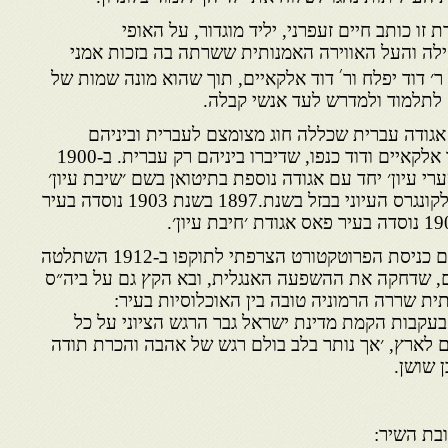
זו כותב חיים זעפרני, יליד מוגדור, על האופי
לה והעל האווירה האמנותית ששרתה בה בזכות אמני
׳
 דוד יפלח ור
דוד אלקאיים, תוך שהוא מונה שמות של
ם לתלמוד ולמדרש לעד אנשי קבלה.
אגודה עברית שכללה חוג מצומצם לעברית וביניהם
שלושה ׳דוידים׳: דוד יפלח, דוד אלקאיים ודוד כנפו, שדיברו ביניהם רק עברית. ב-1900
ערי עיון׳ יחד עם אגודה נוספת בתיטואן בשם ׳שיבת עיון׳
שנוסדה באותה שנה כהיענות לקונגרס העיוני בבזל בשנת.1897 בשנת 1903 נוסדה בעיר
עם כניסת הפרוטקטורט הצרפתי לתוקפו ב-1912 השתלטה
 שדחקה את ההשפעה האנגלית, ובא הקץ גם על ביה״ס
ית שררה הרמוניה טובה בין האוכלוסיות בעיר:
בעקבות הקמת מדינת ישראל גבר הרגש הציוני על כל
ובם לארץ, ׳אך נותר בלב בולם רגש של אהבה והכרת תודה
ן שושן.
ת השיר: