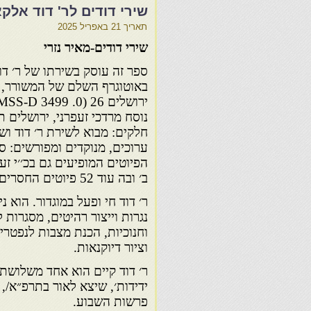
שירי דודים לר' דוד אל
תאריך
21 באפריל 2025
שירי דודים-מאיר נזרי
ספר זה עוסק בשירתו של ר׳ דו
באוטוגרף השלם של המשורר, 
נוסח מרדכי זעפרני, ירושלים ת
חלקים: מבוא לשירת ר׳ דוד וש
ערוכים, מנוקדים ומפורשים: ס
ב׳ ובה עוד 52 פיוטים החסרים בכ׳׳י זעפרני.
ר׳ דוד חי ופעל במוגדור. הוא נ
נגרות וייצור רהיטים, מסגרות 
וחנוכיות, הכנת מצבות לנפטרי
וציור דיוקנאות.
ר׳ דוד קיים הוא אחד משלושת 
פרשות השבוע.