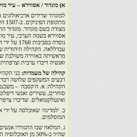
א) מוגדור / אסווירא – עיר מו
למוגדור שרידים ארכיאולוגים 
מתקופת
מצודה בשם מוגדור. מוגדור ה
אסווירא בשמה הערבי, עיר מול
נוסדה בסביבות 
עבדללאה. הקהילה היהודית של
מראשיתה באווירה משולבת של 
ואנשיה דיברו ערבית וצרפתית.
קהילה של מעמדות:
בני הקהי
רבעים המשקפים שלושה רבדים
הקהילה: א. ה׳קסבה׳ – משכנ
סוחרים, עשירים ואנשי דיפלומ
ואינטלקטואלים. שדיברו צרפתי
ב. ׳למדינה׳ שאוכלסה על ידי 
המוסלמים.