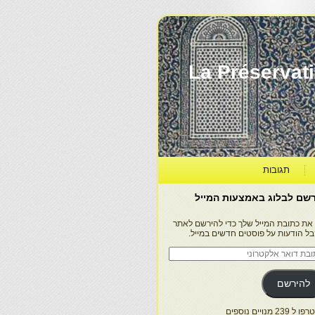
La Préservation, la Diff
תגובות
שם לבלוג באמצעות המייל
 את כתובת המייל שלך כדי להירשם לאתר
בל הודעות על פוסטים חדשים במייל.
בת
ר
טרוני
להירשם
 239 מנויים נוספים