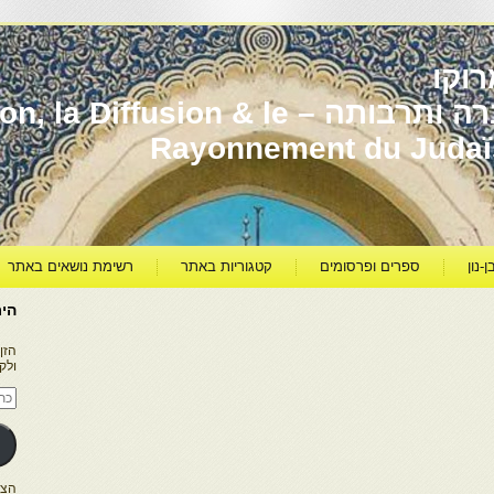
וקו
יהדות מרוקו עברה ותרבותה – usion & le
Rayonnement du Juda
ן-נון
ספרים ופרסומים
קטגוריות באתר
רשימת נושאים באתר
היר
הזן
ולק
כתו
דוא
אלק
הצטרפו ל