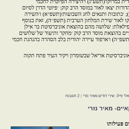
ת במרוקו׳(תשע״ג) ו׳היצירה הפיוטית לחכמי
ורות יצאו לאור במוסד הרב קוק: ׳פיוטי הדרן לסיום
; ׳כתובות ותנאים לחג השבועות׳(תשפ״א) ו׳השירה
ו לאור שירת המלחון הערבית (תשפ׳׳ה), זאת בנוסף
ילאלת: שלושה מהם בהוצאת אוניברסיטת בר אילן
יים בהוצאת מוסד הרב קוק ׳מחקר ותיעוד של שלושים
שפ׳׳ה) ו׳ארפוד עיירה יהודית בלב הסהרה בהנהגת חכמי
וניברסיטת אריאל שבשומרון ויקיר העיר פתח תקוה
י פילו
,
שירי דודים-מאיר נזרי
|
2 תגובות
יים- מאיר נזרי
ם פעילותו