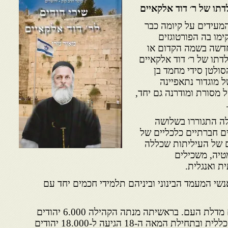
לדתו של ר׳ דוד אלקאיים
המעידים על קיומה כבר
 הפיניקים. ב-1507 הקימו בה הפורטוגזים
חדשה בשמה הקדום או
דתו של ר׳ דוד אלקאיים
1760 על ידי הסולטן סידי מחמד בן
 מוגדור נתאפיינה
מסורת ומודרנה גם יחד,
לה התגוררו בשלושה
 חברתיים כלכליים של
ם של העיליתות שכללה
טיה, משכילים
ת ואנגלית.
אנשי המעמד הבינוני וביניהם תלמידי חכמים יחד עם
ג. המלאח שבו התגוררו אנשים מדלת העם. בראשיתה מנתה הקהילה 6.000 יהודים
שהיוו כ-50% מן האוכלוסיה הכללית ובתחילת המאה ה-18 הגיעה ל-18.000 יהודים