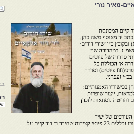
קאיים-מאיר נזרי
ד קיים המכונסת
כתב יד מאוסף משה כהן,
ירושלים 26 (0. 3499 MSS-D) ובקובץ כ״י ׳שירי דודים׳
שמ׳׳ג. במהדורה שני
תי סדרות של פיוטים
דרה א׳ הכוללת כל
הפיוטים המופיעים גם בכ׳׳י זעפרני(88 פיוטים) וסדרה
« י
יחן בכישוריו האמנותיים:
למראות, ייצור שופרות
רש
ם וחריטת נוסחאות לזכרן
רשי
הנו
באת
העורכים של ׳שיר
ידידות׳, שיצא לאור בתרפ״א/, ובו נכללים 23 פיוטי קצידות שחיבר ר׳ דוד קיים על