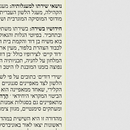
נושאי שירתו
למעגלותיה:
מעגל
הקהילה, מעגל הלשון העברית 
מודוסי המוסיקה המוגרבית ושי
חידושיו בשירה:
בשירתו משתקפ
ובתחביר. בפיוטי הגלות והגאו
בוא משיח בן דוד והקמת בית 
לכבוד הצהרת בלפור, מעין אתח
׳דוד קיים׳ לצירופיו כולל ׳בן 
המלחון על לחניה, תכניותיה ה
נפוצה בזמנו המובנת לו היטב ו
׳שירי דודים׳ כתובים על פי ל
הלשון לצד מאפיינים סגנוניים 
הקלירי, שאחד ממאפיינה הוא 
הביטוי המקראי היחידאי ׳
הָרָה
מתאפיינים גם בסגולות אמנותי
ומעתקים סימנטיים, מגוון צימו
מהדורה זו היא השישית במהדור
ראשונות יצאו לאור באוניברס