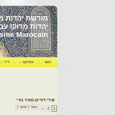
מורשת יהדות מר
ïsme Marocain
ראשי
אינדקס –
ד"ר י. ב
שירי דודים-מאיר נזרי
עמוד 1 מתוך 2
»
2
1