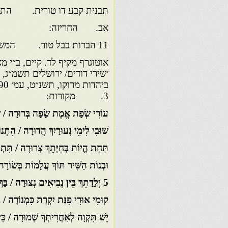
תבנית קבע דו טורית. התבנ
אב. החריזה:
11 הברות בבל טור. המשקל:
3. מקורות:
עוֹרִי שְׂפַת אֱמֶת שָׂפָה בְּרוּרָה / שׂ
שׁוּבִי לִימֵי נְעוּרַיִךְ הֲדוּרָה / הִתְנו
תַּחַת הֱיוֹת בְּחַיָּתֵךְ צְרוּרָה / תִּתְנַ
וּבְנוֹת הַשִּׁיר תּוֹךְ עֲלָמוֹת בְּשׂוֹרָ
5 יְלָדָתֵךְ בֵּין נְבִיאִים נְצוּרָה / בָּךְ נָאֲמוּ וְאַתְּ לָהֶם נוֹאֶמֶת
קוּמִי אוּרִי פִּנַּת יִקְרַת כִּמְנוֹרָה /
יֵשׁ תִּקְוָה לְאַחֲרִיתְךְ שְׁמוּרָה / כִּי