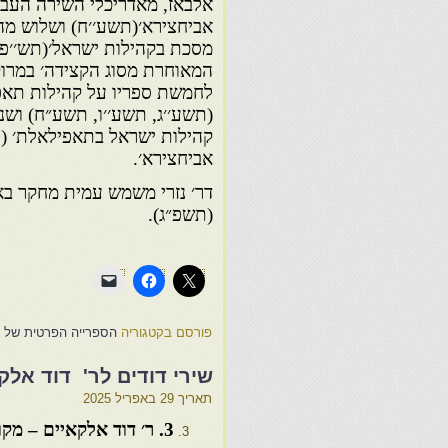
אלבאז, מאדריכלי השירה העברי
אביחצירא׳(תשע׳׳ח) ושלוש מהד
מסכת בקהילות ישראל׳(תש׳׳פ)
המאוחרת מסוג הקצידה׳ במרוק
לחמשת ספריו על קהילות תאפ
(תשע׳׳ג, תשע׳׳ו, תשע״ח) ושנ
קהילות ישראל בתאפילאלת׳ (ת
אביחצירא׳.
דר׳ נזרי משמש עמית מחקר בא
(תשפ״ג).
פורסם בקטגוריה
הספרייה הפרטית של אל
שירי דודים לר' דוד אלקא
תאריך
29 באפריל 2025
3
. ר׳ דוד אלקאיים – מקו