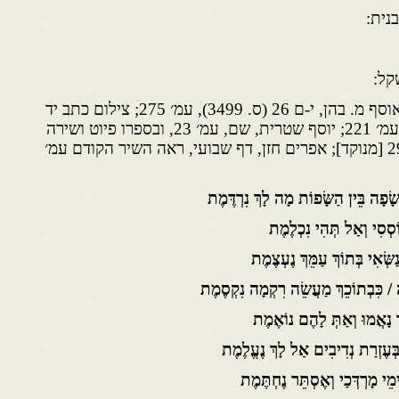
ית:
אוטוגרף מקיף לד. קיים, ב״י מאוסף מ. בהן, י-ם 26 (ס. 3499), עמ׳ 275; צילום כתב יד
׳שירי דודים/ ירושלים תשמ״ג, עמ׳ 221; יוסף שטרית, שם, עמ׳ 23, ובספרו פיוט ושירה
ביהדות מרוקו, תשנ״ט, עמ׳ 290 [מנוקד]; אפרים חזן, דף שבועי, ראה השיר הקודם עמ׳
ָפָה בֵּין הַשָּׂפוֹת מָה לָךְ נִרְדֶּמֶת
ֹסְסִי וְאַל תְּהִי נִכְלֶמֶת
שְּׂאִי בְּתוֹךְ עַמֵּךְ נֶעְצֶמֶת
ה / כִּבְתוֹכֵךְ מַעֲשֵׂה רִקְמָה נִקְסֶמֶת
 בְּעֶזְרַת נְדִיבִים אַל לָךְ נֶעֱלֶמֶת
מֵי מָרְדְּכַי וְאֶסְתֵּר נֶחְתֶּמֶת