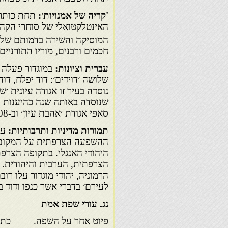
'קריה של אמנויות׳:
תחת כותרת 
האינטלקטואלי של סוחרי הקהי
המוסיקה והשירה בדמותם של ר׳
חכמים ורבנים, מוריו התורניי
עברית וציונות:
במוגדור פעלה 
נוסדה בעיר זו אגודה עיונית ׳ש
סאפי אגודת ׳אהבת עיון׳ וב-1908 נוסדה בעיר פאס אגודת ׳חיבת עיון׳.
תמורות מדיניות ותרבותיות:
ההשפעה הצרפתית על המקום,
היהודי האנגלי. בתקופה הצרפת
הצרפתית, הערבית והיהודית. 
הרמוניה, יהודי מוגדור עלו ר
לעירם׳ בדברי אשר כנפו ודוד ב
נג. עורי שפת אמת
פיוט אחר על השפה. כתוב