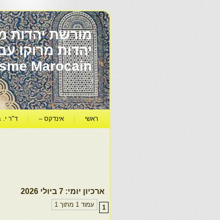
מורשת יהדות מר
ïsme Marocain
ראשי
אינדקס –
ד"ר י. ב
ארכיון יומי:
7 ביולי 2026
עמוד 1 מתוך 1
1