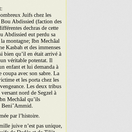
t:
e nombreux Juifs chez les
i Bou Abdissied (faction des
ifférentes dechras de cette
Bou Abdissied eut perdu sa
 de la montagne; Ibn Mechâal
 une Kasbah et des immenses
 bien qu’il en était arrivé à
 véritable potentat. Il
un enfant et lui demanda à
 le coupa avec son sabre. La
ictime et les porta chez les
vengeance. Les deux tribus
le versant nord de Segzel à
Ibn Mechâal qu’ils
massacrèrent quelques jours après au Souk el-Had des Beni־Ammid.
ée par l’his­toire.
ille juive n’est pas unique,