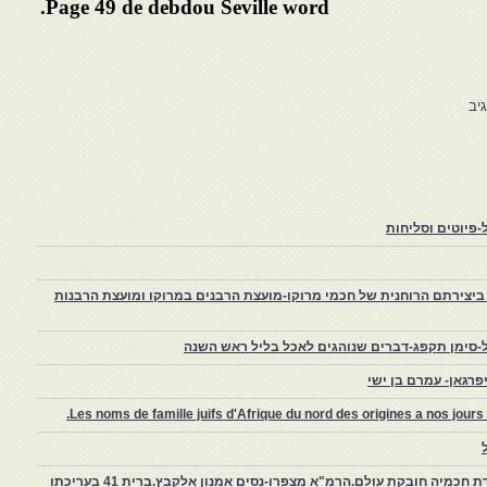
Page 49 de debdou Seville word.
יב
פיוטים וסליחות
יצירתם הרוחנית של חכמי מרוקו-מועצת הרבנים במרוקו ומועצת הרבנות
-סימן תקפג-דברים שנוהגים לאכל בליל ראש השנה
רגאן- עמרם בן ישי
Les noms de famille juifs d'Afrique du nord des origines a nos jou
צפרו – קהילה יהודית קטנה במרוקו, ויצירת חכמיה חובקת עולם.הרמ"א מצפרו-נסים אמנון אלקבץ.ברית 41 בעריכתו