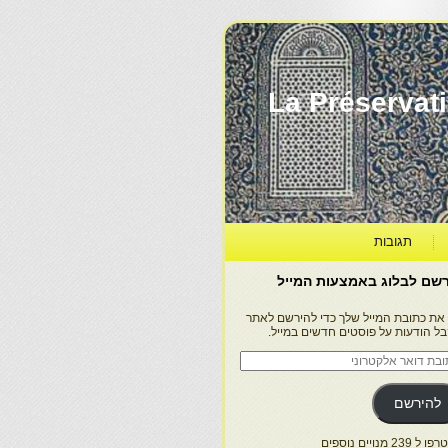
La Préservation, la Diff
תגובות
שם לבלוג באמצעות המייל
 את כתובת המייל שלך כדי להירשם לאתר
בל הודעות על פוסטים חדשים במייל.
בת
ר
טרוני
להירשם
 239 מנויים נוספים