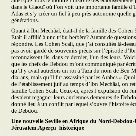
ainsi que nous le montre l’histoire des établissements j
dans le Glaouï où l’on voit une importante famille d’E
Atlas et s’y créer un fief à peu près autonome quelle 
générations.
Quant à Ibn Mechâal, était-il de la famille des Cohen Sc
Etait-il affilié à une tribu berbère? Autant de questions 
répondre. Les Cohen Scali, que j’ai con­sultés là-des
pas avoir gardé de souvenirs précis sur l’épisode d’I
reconnaissent-ils, dans ce dernier, l’un des leurs. Voic
que les chefs de Debdou m’ont communiqué par écrit
qu’il y avait autrefois un roi à Taza du nom de Ben M
dix ans, mais qu’il fut assassiné par les Arabes.» Quoi 
de l’établissement juif au temps d’Ibn Mechâal, on re
famille Cohen Scali. Ceux-ci, après l’expulsion du Ju
devaient regagner leurs anciennes demeures de Debdou
donné lieu à un conflit par lequel s’ouvre l’histoire é
de Debdou.
Une nouvelle Seville en Afrique du Nord-Debdou-
Jérusalem.Aperçu historique