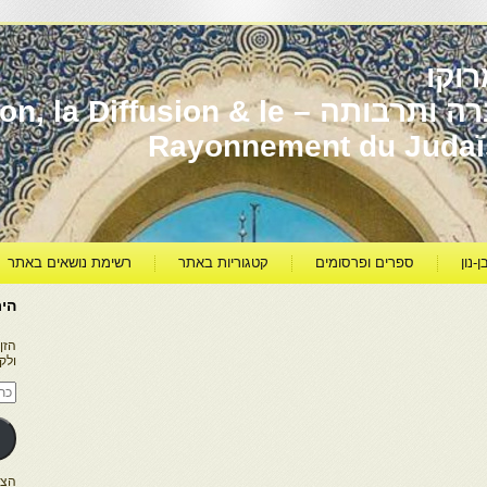
וקו
יהדות מרוקו עברה ותרבותה – usion & le
Rayonnement du Juda
ן-נון
ספרים ופרסומים
קטגוריות באתר
רשימת נושאים באתר
היר
הזן
ולק
כתו
דוא
אלק
הצטרפו ל