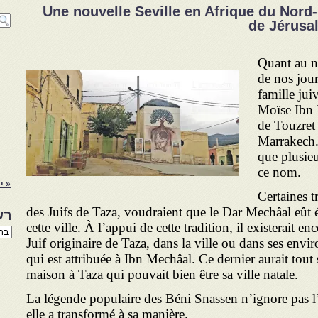
Une nouvelle Seville en Afrique du Nor
de Jérusa
Quant au n
de nos jour
famille jui
Moïse Ibn M
de Touzret
Marrakech.
que plusieu
ce nom.
« יו
Certaines t
des Juifs de Taza, voudraient que le Dar Mechâal eût é
רש
cette ville. À l’appui de cette tradition, il existerait e
רשי
Juif originaire de Taza, dans la ville ou dans ses envi
הנו
באת
qui est attribuée à Ibn Mechâal. Ce dernier aurait to
maison à Taza qui pouvait bien être sa ville natale.
La légende populaire des Béni Snassen n’ignore pas l
elle a transformé à sa manière.