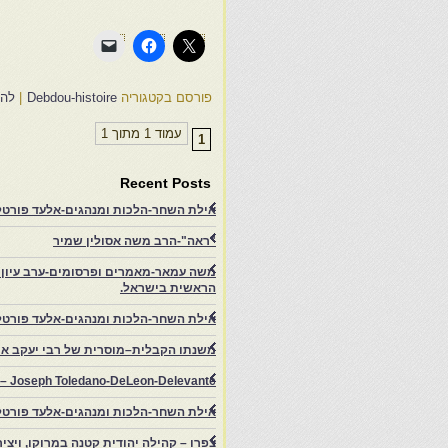
פורסם בקטגוריה
Debdou-histoire
|
להג
עמוד 1 מתוך 1
1
Recent Posts
אילת השחר-הלכות ומנהגים-אלעד פורטל-
"ראה"-הרב משה אסולין שמיר
משה עמאר-מאמרים ופרסומים-ערב עיון ב
הראשית בישראל.
אילת השחר-הלכות ומנהגים-אלעד פורטל
משנתו הקבלית–מוסרית של רבי יעקב איפ
rs – Joseph Toledano-DeLeon-Delevante.
אילת השחר-הלכות ומנהגים-אלעד פורטל