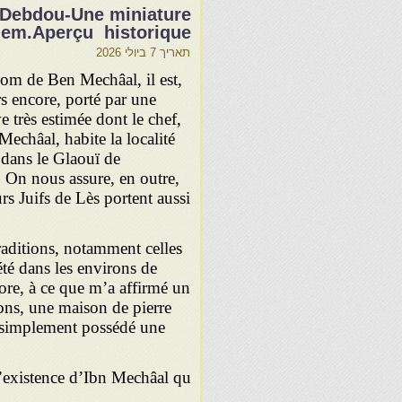
d-Debdou-Une miniature
lem.Aperçu historique
תאריך
7 ביולי 2026
om de Ben Mechâal, il est,
s encore, porté par une
ve très estimée dont le chef,
echâal, habite la localité
 dans le Glaouï de
 On nous assure, en outre,
rs Juifs de Lès portent aussi
raditions, notamment celles
té dans les environs de
ncore, à ce que m’a affirmé un
rons, une mai­son de pierre
ut simplement possédé une
’existence d’Ibn Mechâal qu