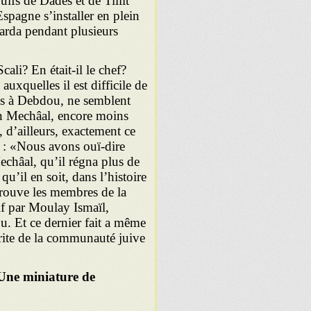
uifs de Dadès et de Tiliit
spagne s’installer en plein
garda pendant plusieurs
ali? En était-il le chef?
auxquelles il est difficile de
sus à Debdou, ne semblent
bn Mechâal, encore moins
i, d’ailleurs, exactement ce
 : «Nous avons ouï-dire
echâal, qu’il régna plus de
qu’il en soit, dans l’histoire
trouve les membres de la
if par Moulay Ismaïl,
. Et ce dernier fait a même
crite de la communauté juive
Une miniature de