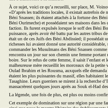
À ce sujet, voici ce qu’a recueilli, sur place, M. Voino
«D’après les traditions locales, il existait autrefois d
Béni Snassen; ils étaient attachés à la fortune des Bén
Béni Ourimeche) et possédaient ses maisons dans les d
faction. Ils furent expulsés lorsque le soff des Béni 
puis­sance, après avoir été battu par les autres tribus
était un de ces Juifs des Béni Abdissied; il possédait
richesses lui avaient donné une autorité considérable, si
comman­der les Musulmans des Béni Snassen comme un
rencontra un jour sur son chemin une femme portant 
boire. Sur le refus de cette femme, il saisit l’enfant et
malheureuse mère recueillit les morceaux de la petite v
Oulad Ibrahim et les Rousma, auxquels elle demanda 
étaient les plus puissantes du massif, elles habitaient 
Tasaghine. Leurs guerriers se mirent à la recherche d’
La légende, une fois de plus, est plus ou moins confirm
Cet exemple de domination sur une région par une fam